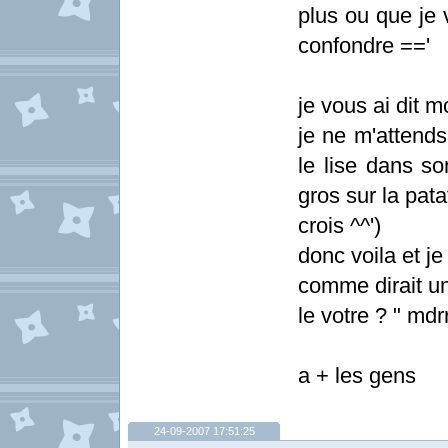
plus ou que je v
confondre =='
je vous ai dit m
je ne m'attend
le lise dans so
gros sur la pata
crois ^^')
donc voila et je 
comme dirait un
le votre ? " mdr
a + les gens
24-09-2007 17:51:25