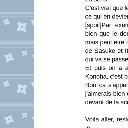
C'est vrai que 
ce qui en devie
[spoil]Par exe
bien que le der
mais peut etre 
de Sasuke et It
qui va se passer
Et puis on a 
Konoha, c'est
Bon ca s'appe
j'aimerais bien
devant de la s
Voila aller, re
:p