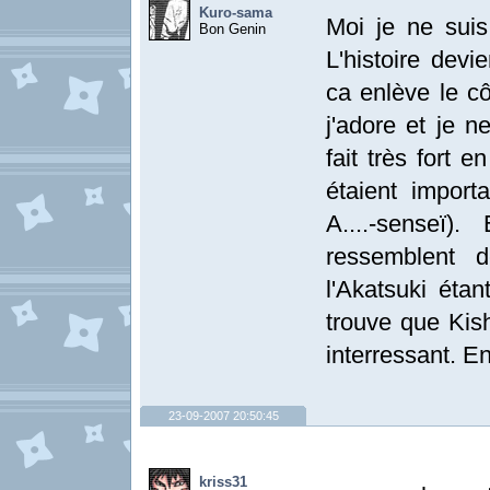
Kuro-sama
Moi je ne sui
Bon Genin
L'histoire dev
ca enlève le c
j'adore et je 
fait très fort
étaient import
A....-senseï)
ressemblent 
l'Akatsuki étan
trouve que Kish
interressant. En
23-09-2007 20:50:45
kriss31