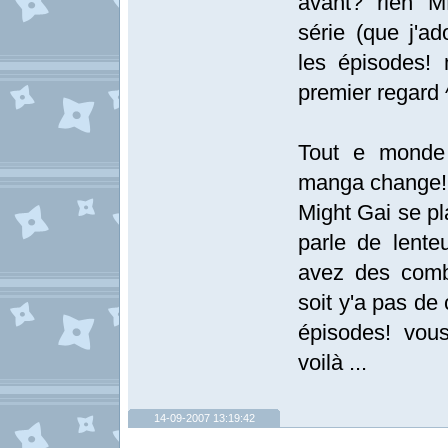
avant? rien 
série (que j'a
les épisodes!
premier regard 
Tout e monde 
manga change!
Might Gai se pl
parle de lente
avez des comba
soit y'a pas de
épisodes! vou
voilà ...
14-09-2007 13:19:42