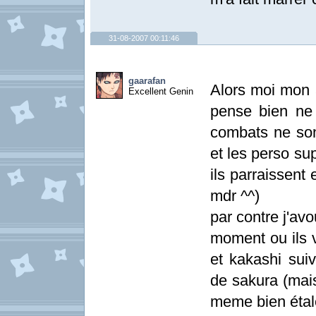
31-08-2007 00:11:46
gaarafan
Alors moi mon a
Excellent Genin
pense bien ne
combats ne sont
et les perso su
ils parraissent 
mdr ^^)
par contre j'avo
moment ou ils v
et kakashi sui
de sakura (mais
meme bien étalé