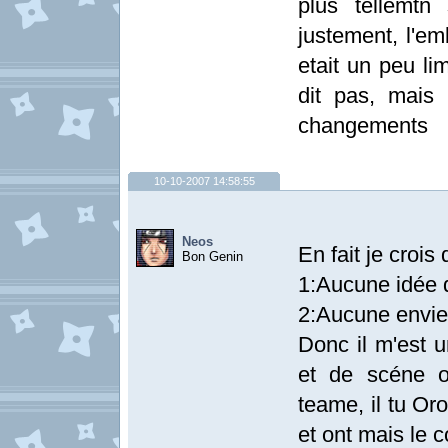
plus tellemtn
justement, l'em
etait un peu lim
dit pas, mais 
changements
10-10-2007 14:58:55
Neos
En fait je crois 
Bon Genin
1:Aucune idée 
2:Aucune envie
Donc il m'est 
et de scéne o
teame, il tu Or
et ont mais le 