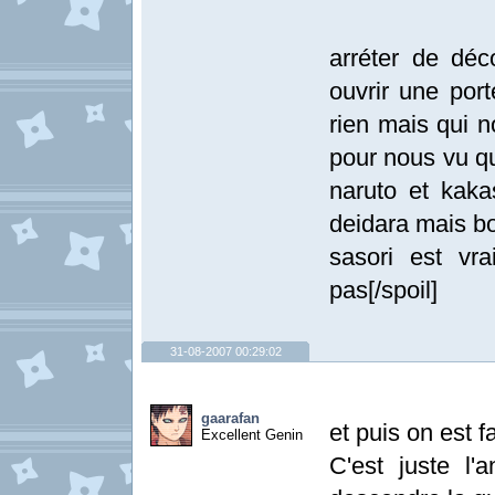
[spoi
arréter de dé
ouvrir une port
rien mais qui n
pour nous vu qu
naruto et kaka
deidara mais b
sasori est vr
pas[/spoil]
31-08-2007 00:29:02
gaarafan
et puis on est f
Excellent Genin
C'est juste l'