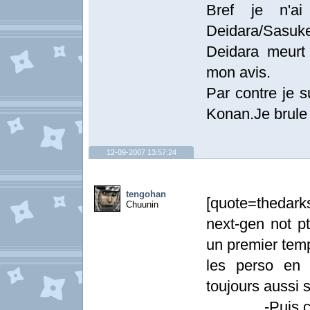
Bref je n'a
Deidara/Sasuk
Deidara meurt
mon avis.
Par contre je s
Konan.Je brule 
12-09-2007 13:57:24
tengohan
[quote=thedar
Chuunin
next-gen not pt
un premier temp
les perso en 
toujours aussi s
-Puis coté 