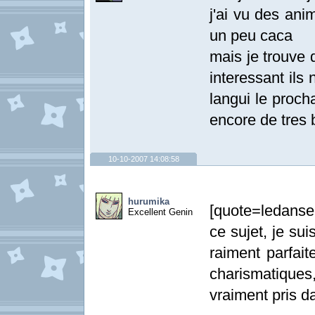
j'ai vu des an
un peu caca
mais je trouve 
interessant ils
langui le proch
encore de tres 
10-10-2007 14:08:58
hurumika
[quote=ledanse
Excellent Genin
ce sujet, je su
raiment parfai
charismatiques
vraiment pris 