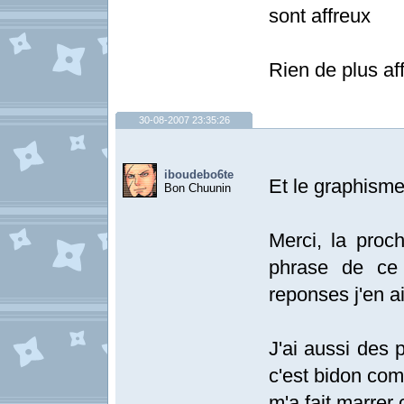
sont affreux
Rien de plus a
30-08-2007 23:35:26
iboudebo6te
Et le graphisme
Bon Chuunin
Merci, la proch
phrase de ce
reponses j'en a
J'ai aussi des 
c'est bidon co
m'a fait marrer 