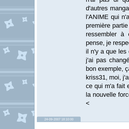
d'autres manga
l'ANIME qui n'
première parti
ressembler à 
pense, je respec
il n'y a que le
j'ai pas chang
bon exemple, ç
kriss31, moi, j'
ce qui m'a fait 
la nouvelle fo
<
24-09-2007 18:10:00