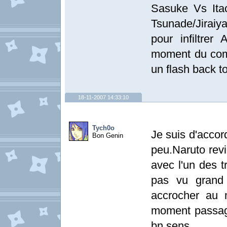
Sasuke Vs Itac
Tsunade/Jiraiy
pour infiltrer
moment du comb
un flash back t
18-11-2007 14:33:10
Tych0o
Je suis d'accor
Bon Genin
peu.Naruto rev
avec l'un des t
pas vu grand 
accrocher au m
moment passager
bn sens