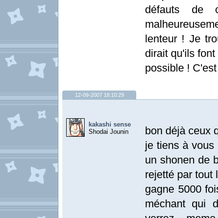
défauts de c
malheureuseme
lenteur ! Je t
dirait qu'ils fo
possible ! C'est
12-09-2007 18:10:29
kakashi sense
bon déjà ceux q
Shodai Jounin
je tiens à vous
un shonen de 
rejetté par tou
gagne 5000 fois
méchant qui dé