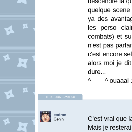
descendre la qu
quelque scene 
ya des avanta
les perso cla
combats) et sur
n'est pas parfa
c'est encore se
alors moi je di
dure...
^____^ ouaaai 
11-09-2007 22:01:50
codran
C'est vrai que 
Genin
Mais je restera