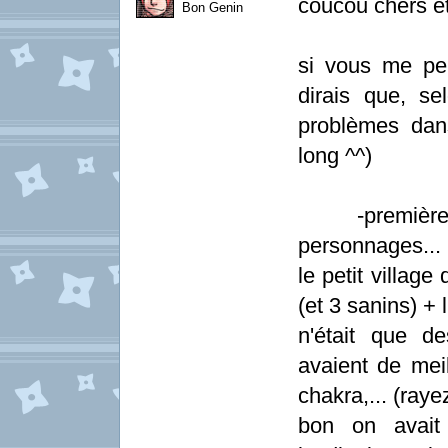
coucou chers e
Bon Genin
si vous me pe
dirais que, se
problèmes dans
long ^^)
-premièremen
personnages...
le petit villag
(et 3 sanins) +
n'était que de
avaient de mei
chakra,... (raye
bon on avait