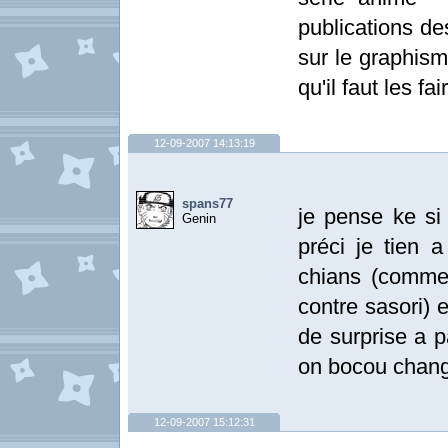
publications de
sur le graphism
qu'il faut les fa
12-09-2007 14:13:19
spans77
je pense ke si 
Genin
préci je tien 
chians (comme
contre sasori) 
de surprise a p
on bocou chang
12-09-2007 15:12:31