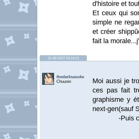
d'histoire et tout
Et ceux qui son
simple ne regar
et créer shippûd
fait la morale...
31-08-2007 00:24:21
thedarksasuke
Moi aussi je tr
Chuunin
ces pas fait t
graphisme y ét
next-gen(sauf S
-Puis coté 