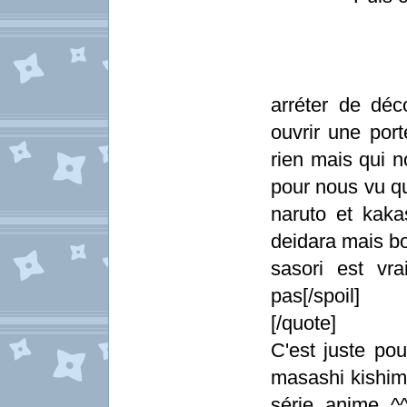
[spoi
arréter de dé
ouvrir une port
rien mais qui n
pour nous vu qu
naruto et kaka
deidara mais b
sasori est vr
pas[/spoil]
[/quote]
C'est juste pou
masashi kishimo
série anime ^