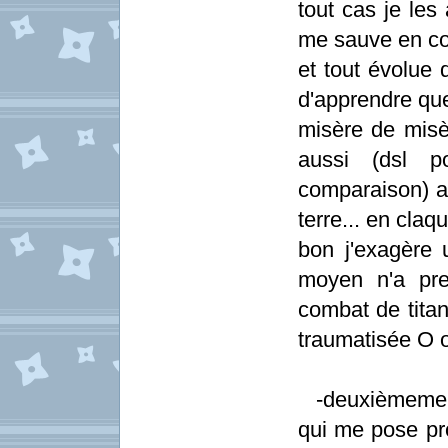
tout cas je les
me sauve en co
et tout évolue 
d'apprendre que
misère de misèr
aussi (dsl p
comparaison) a l
terre... en claq
bon j'exagère 
moyen n'a pr
combat de tita
traumatisée O o
-deuxièmement 
qui me pose pro