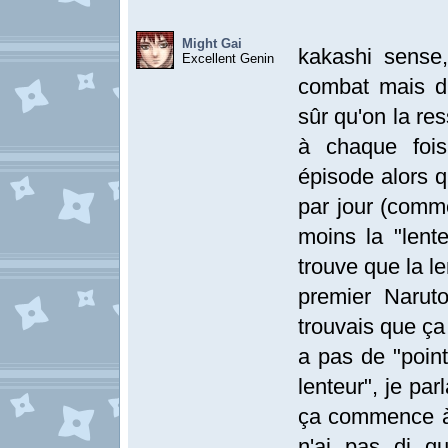
Might Gai
kakashi sense
Excellent Genin
combat mais du
sûr qu'on la re
à chaque fois
épisode alors q
par jour (comme
moins la "lente
trouve que la l
premier Naruto
trouvais que ça a
a pas de "poin
lenteur", je par
ça commence à 
n'ai pas di qu