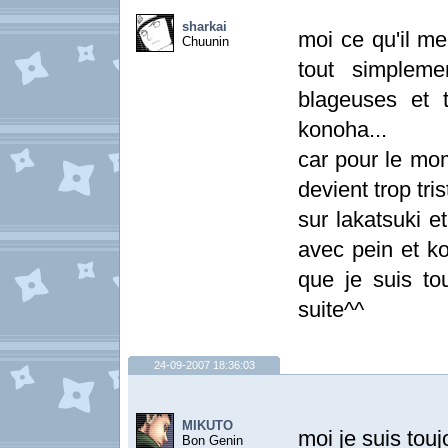
sharkai
moi ce qu'il m
Chuunin
tout simpleme
blageuses et 
konoha...
car pour le mom
devient trop tri
sur lakatsuki e
avec pein et k
que je suis to
suite^^
24-09-2007 18:36:03
MIKUTO
moi je suis touj
Bon Genin