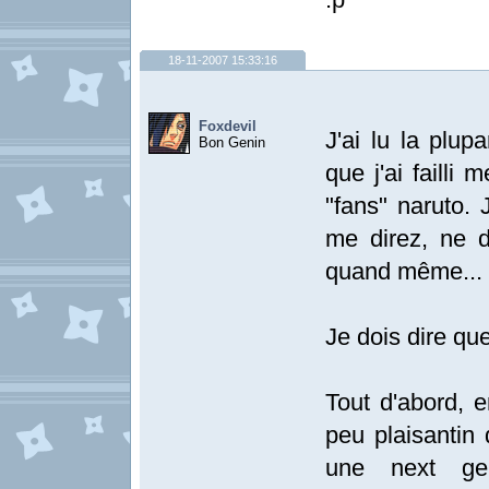
18-11-2007 15:33:16
Foxdevil
J'ai lu la plup
Bon Genin
que j'ai failli
"fans" naruto. J
me direz, ne d
quand même...
Je dois dire que
Tout d'abord, e
peu plaisantin 
une next gen