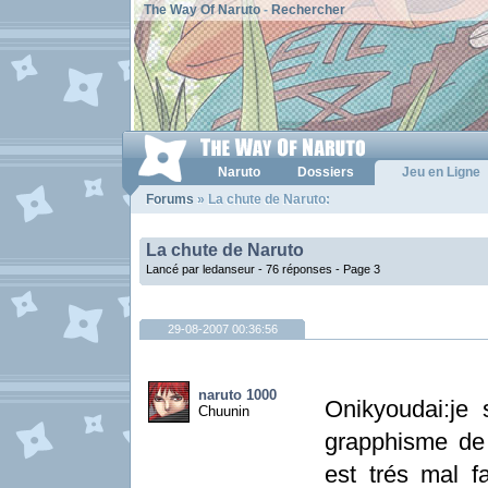
The Way Of Naruto
-
Rechercher
Naruto
Dossiers
Jeu en Ligne
Forums
» La chute de Naruto:
La chute de Naruto
Lancé par ledanseur - 76 réponses -
Page 3
29-08-2007 00:36:56
naruto 1000
Onikyoudai:je 
Chuunin
grapphisme de 
est trés mal f