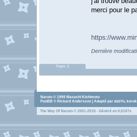
j'ai trouvé beau
merci pour le p
https://www.min
Dernière modifica
Pages:
1
Naruto
© 1999
Masashi Kishimoto
PunBB © Rickard Andersson | Adapté par dabYo, koro
The Way Of Naruto
© 2001-2010 - Généré en 0,0107s