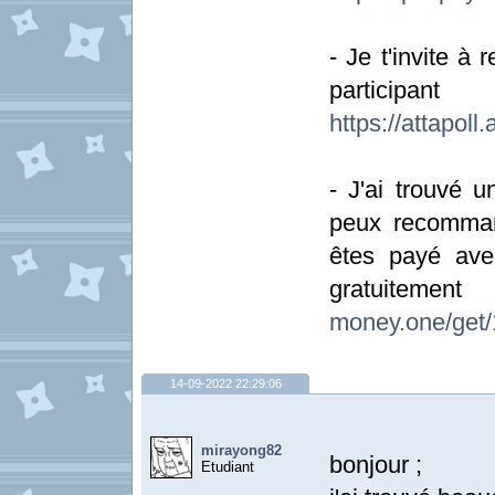
- Je t'invite à 
partici
https://attapoll.
- J'ai trouvé 
peux recomman
êtes payé ave
gratu
money.one/get/
14-09-2022 22:29:06
mirayong82
bonjour ;
Etudiant