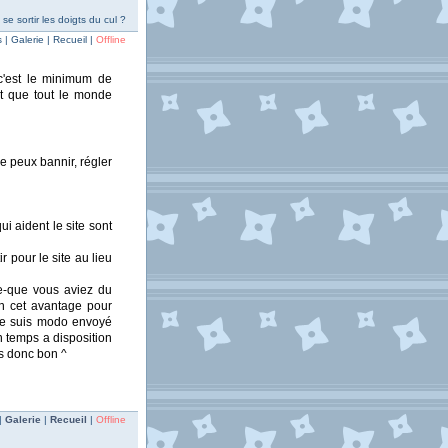
e sortir les doigts du cul ?
| Galerie | Recueil |
Offline
c'est le minimum de
et que tout le monde
e peux bannir, régler
i aident le site sont
 pour le site au lieu
ce-que vous aviez du
on cet avantage pour
e je suis modo envoyé
on temps a disposition
bs donc bon ^
|
Galerie
|
Recueil
|
Offline