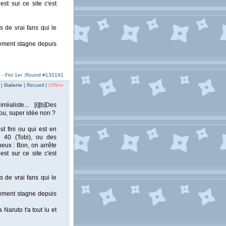
st sur ce site c'est
s de vrai fans qui le
ppement stagne depuis
 - Fini 1er :Round #133191
 |
Galerie
| Recueil |
Offline
éaliste... [i][b]Des
Fiou, super idée non ?
t fini ou qui est en
 40 (Tobi), ou des
peux : Bon, on arrête
st sur ce site c'est
s de vrai fans qui le
ppement stagne depuis
Naruto t'a tout lu et