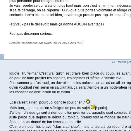
plus personne pour rédiger ces fiches.
Je vais répéter ce qui a été dit plus haut mais bon c'est le minimum nécessa
si ça te dérange, on se réjouira TOUS que tu te portes volontaire et rédige c
contacte dabYo et amuse toi bien, tu verras ça prends pas trop de temps t'inq
(et j'veux pas te décevoir, mais ça donne AUCUN avantage)
Faut pas déconner sérieux.
Dernière modification par Syrah (15-01-2016 20:47:39)
737 Messages 
[quote=Truffe-man]C'est vrai qu'on est grave bien placé du coup, les avant
on peut en faire profiter les copains, les copines et même la famille tavu
Puis comme ça c'est cool, on devrait nous les enlever au cas où on ait un rega
qu'on voudrait s'en servir on sait jamais, ça serait terrible si un modérateur
les espaces de discussion ou le forum.
Et si ça sert à rien, pourquoi donc le souligner ?
Mais bon, je pense qu'on s'éloigne un peu du sujet
[/quote]
J'ai bien dis que ça sert à rien donc ton premier paragraphe osef complet. Si 
juste parce que depuis le début du topic tu prends tout le monde de haut 
époque tu as donné de ton temps pour le site.
C'est bien pour toi, bravo *clap clap clap*, mais tu aurais pu répondre 