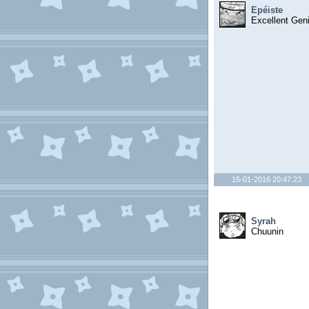
Epéiste
Excellent Gen
15-01-2016 20:47:23
Syrah
Chuunin