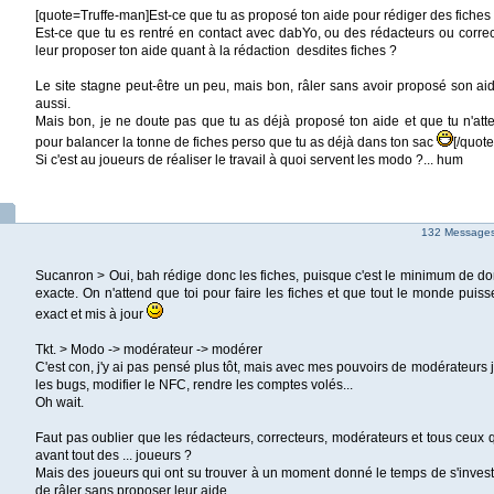
[quote=Truffe-man]Est-ce que tu as proposé ton aide pour rédiger des fiche
Est-ce que tu es rentré en contact avec dabYo, ou des rédacteurs ou correc
leur proposer ton aide quant à la rédaction desdites fiches ?
Le site stagne peut-être un peu, mais bon, râler sans avoir proposé son aid
aussi.
Mais bon, je ne doute pas que tu as déjà proposé ton aide et que tu n'at
pour balancer la tonne de fiches perso que tu as déjà dans ton sac
[/quote
Si c'est au joueurs de réaliser le travail à quoi servent les modo ?... hum
132 Messages 
Sucanron > Oui, bah rédige donc les fiches, puisque c'est le minimum de do
exacte. On n'attend que toi pour faire les fiches et que tout le monde puiss
exact et mis à jour
Tkt. > Modo -> modérateur -> modérer
C'est con, j'y ai pas pensé plus tôt, mais avec mes pouvoirs de modérateurs j
les bugs, modifier le NFC, rendre les comptes volés...
Oh wait.
Faut pas oublier que les rédacteurs, correcteurs, modérateurs et tous ceux qu
avant tout des ... joueurs ?
Mais des joueurs qui ont su trouver à un moment donné le temps de s'investir
de râler sans proposer leur aide.