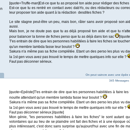
[quote=Truffe-man]Est-ce que tu as proposé ton aide pour rédiger des fiche
Est-ce que tu es rentré en contact avec dabYo, ou des rédacteurs ou correc
in
leur proposer ton aide quant à la rédaction desdites fiches ?
Le site stagne peut-être un peu, mais bon, râler sans avoir proposé son aid
aussi.
Mais bon, je ne doute pas que tu as déjà proposé ton aide et que tu n'at
pour balancer la tonne de fiches perso que tu as déjà dans ton sac
[/quote
T'es entrain de dire que les personnes habilitées à faire les fiches se touchen
qu'un membre lambda fasse leur boulot ?
Sakura n'a même pas sa fiche complétée. Etant un des perso les plus vu d
la 1st gen vous avez pas trouvé le temps de mettre quelques info sur elle ?
Faut pas déconner sérieux.
On peut vaincre avec une épée et
345 Messages 
[quote=Epéiste]T'es entrain de dire que les personnes habilitées à faire les 
nouille attendant qu'un membre lambda fasse leur boulot ?
Sakura n'a même pas sa fiche complétée. Etant un des perso les plus vu d
la 1st gen vous avez pas trouvé le temps de mettre quelques info sur elle ?
Faut pas déconner sérieux.[/quote]
Mon génie, "les personnes habilitées à faire les fiches" le sont autant que
volontaires qui au lieu de se plaindre ont fait des fiches et à une époque o
plus intéressant, c'est donc sans surprise qu'aujourd'hui avec une fin de mang