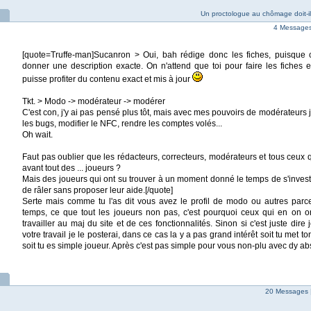
Un proctologue au chômage doit-il s
4 Messages 
[quote=Truffe-man]Sucanron > Oui, bah rédige donc les fiches, puisque 
donner une description exacte. On n'attend que toi pour faire les fiches 
puisse profiter du contenu exact et mis à jour
Tkt. > Modo -> modérateur -> modérer
C'est con, j'y ai pas pensé plus tôt, mais avec mes pouvoirs de modérateurs j
les bugs, modifier le NFC, rendre les comptes volés...
Oh wait.
Faut pas oublier que les rédacteurs, correcteurs, modérateurs et tous ceux qu
avant tout des ... joueurs ?
Mais des joueurs qui ont su trouver à un moment donné le temps de s'investir
de râler sans proposer leur aide.[/quote]
Serte mais comme tu l'as dit vous avez le profil de modo ou autres par
temps, ce que tout les joueurs non pas, c'est pourquoi ceux qui en on 
travailler au maj du site et de ces fonctionnalités. Sinon si c'est juste dir
votre travail je le posterai, dans ce cas la y a pas grand intérêt soit tu met t
soit tu es simple joueur. Après c'est pas simple pour vous non-plu avec dy a
20 Messages 