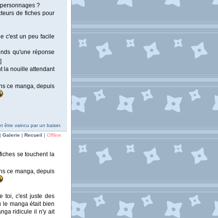
s personnages ?
teurs de fiches pour
e c'est un peu facile
tends qu'une réponse
]
t la nouille attendant
ans ce manga, depuis
 être vaincu par un baiser.
|
Galerie
|
Recueil
|
Offline
fiches se touchent la
ans ce manga, depuis
 toi, c'est juste des
ù le manga était bien
a ridicule il n'y ait