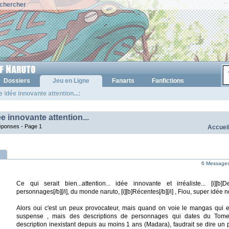
chercher
Dossiers
Jeu en Ligne
Fanarts
Fanfictions
 idée innovante attention...:
e innovante attention...
réponses -
Page 1
Accuei
6 Messages 
Ce qui serait bien...attention... idée innovante et irréaliste... [i][b
personnages[/b][/i], du monde naruto, [i][b]Récentes[/b][/i] , Fiou, super idée 
Alors oui c'est un peux provocateur, mais quand on voie le mangas qui es
suspense , mais des descriptions de personnages qui dates du Tome
description inexistant depuis au moins 1 ans (Madara), faudrait se dire un 