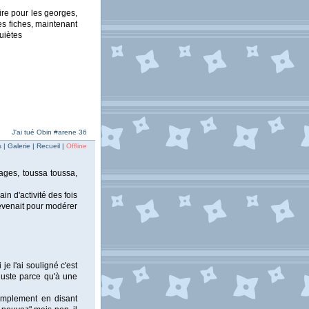
ire pour les georges,
es fiches, maintenant
uiètes
J'ai tué Obin #arene 36
| Galerie | Recueil |
Offline
ages, toussa toussa,
in d'activité des fois
 revenait pour modérer
je l'ai souligné c'est
juste parce qu'à une
simplement en disant