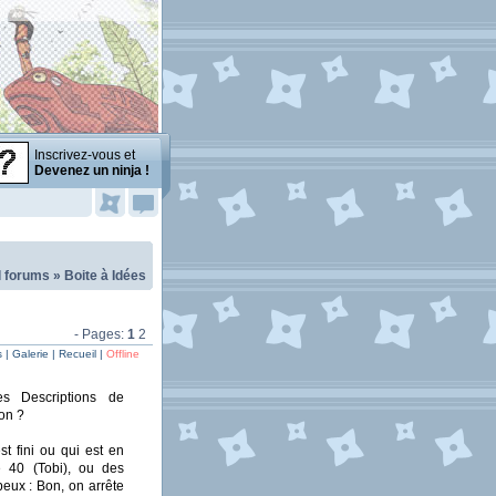
Inscrivez-vous et
Devenez un ninja !
l forums
»
Boite à Idées
- Pages:
1
2
| Galerie | Recueil |
Offline
]Des Descriptions de
non ?
t fini ou qui est en
 40 (Tobi), ou des
peux : Bon, on arrête