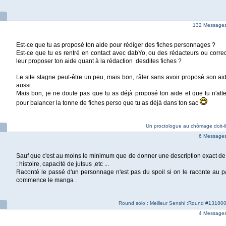
132 Messages 
Est-ce que tu as proposé ton aide pour rédiger des fiches personnages ?
Est-ce que tu es rentré en contact avec dabYo, ou des rédacteurs ou correc
leur proposer ton aide quant à la rédaction desdites fiches ?
Le site stagne peut-être un peu, mais bon, râler sans avoir proposé son aid
aussi.
Mais bon, je ne doute pas que tu as déjà proposé ton aide et que tu n'at
pour balancer la tonne de fiches perso que tu as déjà dans ton sac
Un proctologue au chômage doit-il s
6 Messages 
Sauf que c'est au moins le minimum que de donner une description exact 
: histoire, capacité de jutsus ,etc ...
Raconté le passé d'un personnage n'est pas du spoil si on le raconte au p
commence le manga .
Round solo : Meilleur Senshi :Round #131800
4 Messages 