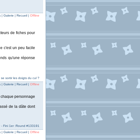
| Galerie | Recueil |
Offline
teurs de fiches pour
e c'est un peu facile
tends qu'une réponse
e sortir les doigts du cul ?
| Galerie | Recueil |
Offline
de chaque personnage
assé de la dâte dont
 - Fini 1er :Round #133191
| Galerie | Recueil |
Offline