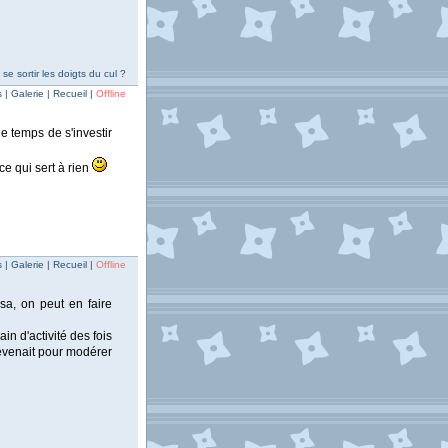
e sortir les doigts du cul ?
| Galerie | Recueil |
Offline
 temps de s'investir
e qui sert à rien
| Galerie | Recueil |
Offline
sa, on peut en faire
in d'activité des fois
 revenait pour modérer