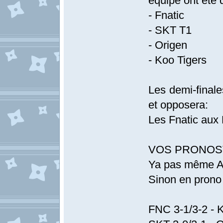
équipe ont été q
- Fnatic
- SKT T1
- Origen
- Koo Tigers
Les demi-final
et opposera:
Les Fnatic aux 
VOS PRONOSTI
Ya pas même Al
Sinon en prono 
FNC 3-1/3-2 -