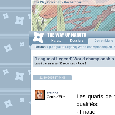
The Way Of Naruto
-
Rechercher
Naruto
Dossiers
Jeu en Ligne
Forums
» [League of Legend] World championship 2015
[League of Legend] World championship
Lancé par etsinna - 38 réponses -
Page 1
21-10-2015 17:44:08
etsinna
Les quarts de 
Genin d'Elite
qualifiés:
- Fnatic