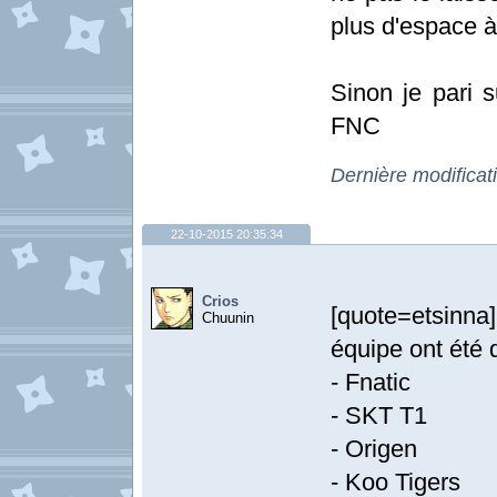
plus d'espace 
Sinon je pari 
FNC
Dernière modificat
22-10-2015 20:35:34
Crios
[quote=etsinna
Chuunin
équipe ont été q
- Fnatic
- SKT T1
- Origen
- Koo Tigers