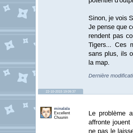
potentiel d'outp
Sinon, je vois
Je pense que c
rendent pas co
Tigers... Ces
sans plus, ils 
la map.
Dernière modifica
22-10-2015 19:09:37
minalala
Le problème av
Excellent
Chuunin
affronte jouent
ne pas le laiss