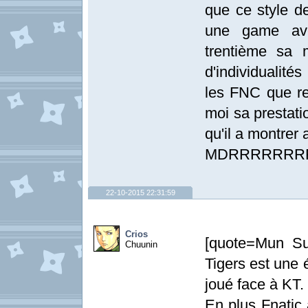
que ce style de
une game ave
trentième sa 
d'individualité
les FNC que re
moi sa prestati
qu'il a montrer 
MDRRRRRRR
22-10-2015 22:31:59
Crios
[quote=Mun S
Chuunin
Tigers est une 
joué face à KT.
En plus Fnatic 