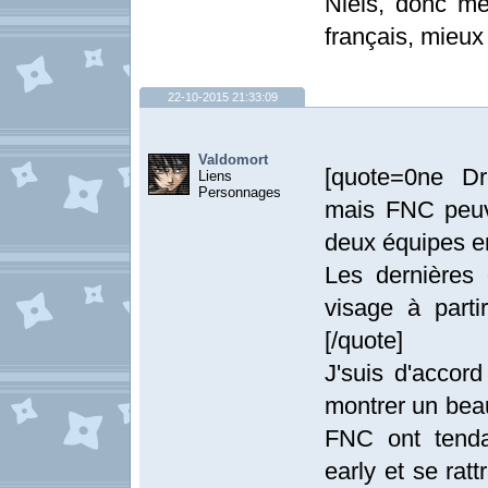
Niels, donc mê
français, mieux
22-10-2015 21:33:09
Valdomort
[quote=0ne Dr
Liens
Personnages
mais FNC peuv
deux équipes en
Les dernières
visage à part
[/quote]
J'suis d'accord
montrer un bea
FNC ont tenda
early et se rat