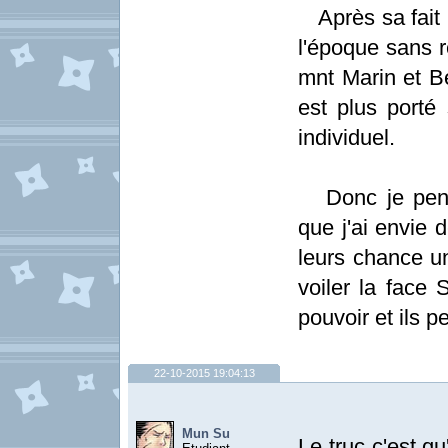
Après sa fait 
l'époque sans r
mnt Marin et Be
est plus porté
individuel.
Donc je pense
que j'ai envie 
leurs chance u
voiler la face
pouvoir et ils p
22-10-2015 19:04:13
Mun Su
Le truc c'est 