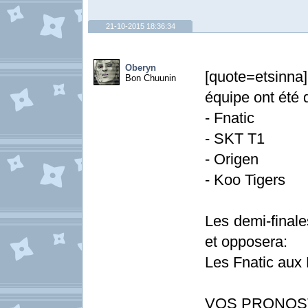
21-10-2015 18:36:34
Oberyn
[quote=etsinna
Bon Chuunin
équipe ont été q
- Fnatic
- SKT T1
- Origen
- Koo Tigers
Les demi-final
et opposera:
Les Fnatic aux 
VOS PRONOSTI