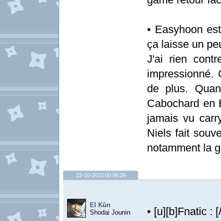
• Easyhoon est 
ça laisse un pe
J'ai rien cont
impressionné. Ce
de plus. Qua
Cabochard en EU
jamais vu car
Niels fait souv
notamment la g
23-10-2015 00:06:29
El Kùn
• [u][b]Fnatic : [
Shodai Jounin