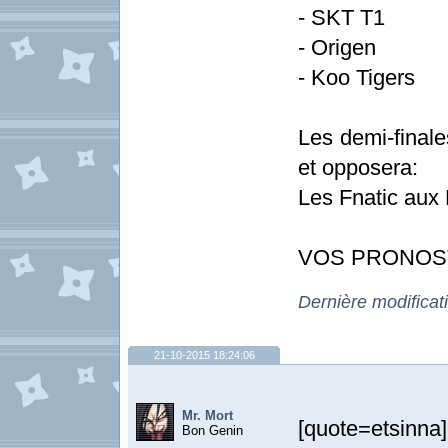
- SKT T1
- Origen
- Koo Tigers
Les demi-final
et opposera:
Les Fnatic aux 
VOS PRONOS
Dernière modificat
21-10-2015 18:24:06
Mr. Mort
[quote=etsinna
Bon Genin