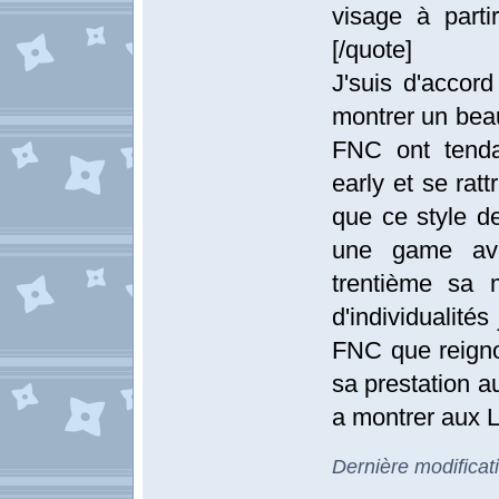
visage à part
[/quote]
J'suis d'accord
montrer un bea
FNC ont tenda
early et se rat
que ce style de
une game ave
trentième sa 
d'individualité
FNC que reigno
sa prestation a
a montrer aux 
Dernière modifica