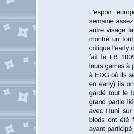
L'espoir euro
semaine assez.
autre visage l
montré un tou
critique l'early
fait le FB 10
leurs games à p
à EDG où ils se
en early) ils o
gardé tout le 
grand partie l
avec Huni sur 
blods ont été 
ayant particip