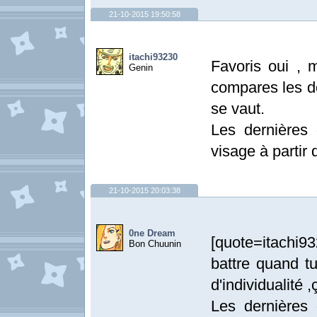
21-10-2015 19:50:58
itachi93230
Favoris oui , 
Genin
compares les de
se vaut.
Les dernières
visage à partir
21-10-2015 20:03:38
0ne Dream
[quote=itachi93
Bon Chuunin
battre quand t
d'individualité ,
Les dernières