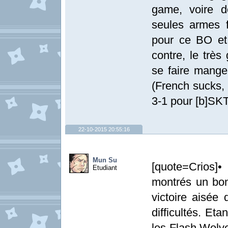
game, voire 
seules armes 
pour ce BO et
contre, le très
se faire mange
(French sucks, 
3-1 pour [b]SKT
22-10-2015 20:55:16
Mun Su
[quote=Crios]
Etudiant
montrés un bon
victoire aisée 
difficultés. Et
les Flash Wolve