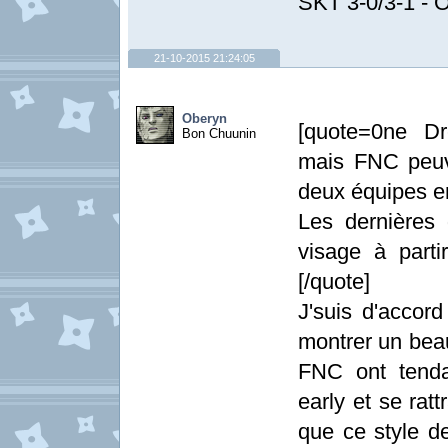
SKT 3-0/3-1 -
21-10-2015 21:24:05
Oberyn
[quote=0ne Dr
Bon Chuunin
mais FNC peuv
deux équipes en
Les dernières
visage à part
[/quote]
J'suis d'accord
montrer un bea
FNC ont tenda
early et se rat
que ce style de