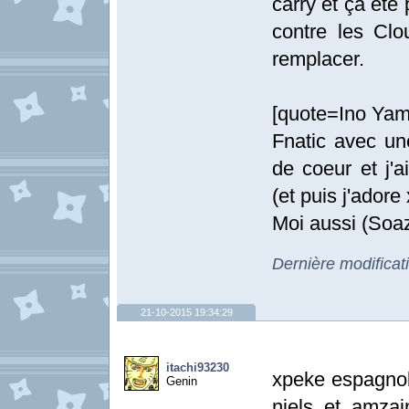
carry et ça ét
contre les Cl
remplacer.
[quote=Ino Yama
Fnatic avec un
de coeur et j'a
(et puis j'adore
Moi aussi (Soaz
Dernière modifica
21-10-2015 19:34:29
itachi93230
xpeke espagnol
Genin
niels et amzai