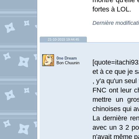
fortes à LOL.
Dernière modificat
21-10-2015 19:44:45
0ne Dream
[quote=itachi9
Bon Chuunin
et à ce que je 
, y'a qu'un seul
FNC ont leur c
mettre un gro
chinoises qui a
La dernière re
avec un 3 2 po
n'avait même p