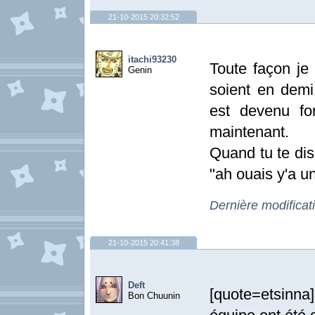
21-10-2015 20:32:52
itachi93230
Toute façon je
Genin
soient en demi 
est devenu fo
maintenant.
Quand tu te dis
"ah ouais y'a 
Dernière modificat
21-10-2015 20:41:38
Deft
[quote=etsinna
Bon Chuunin