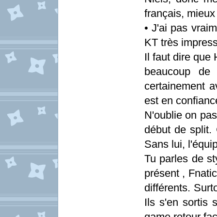
français, mieux
• J'ai pas vrai
KT très impres
Il faut dire qu
beaucoup de l
certainement av
est en confianc
N'oublie on pas 
début de split.
Sans lui, l'équi
Tu parles de st
présent , Fnati
différents. Sur
Ils s'en sortis 
game retour fa