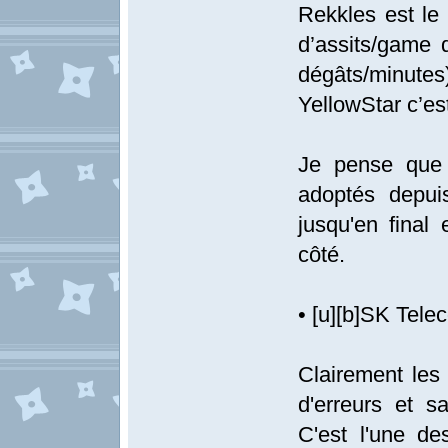
Rekkles est le
d’assits/game
dégâts/minutes
YellowStar c’es
Je pense que 
adoptés depui
jusqu'en final
côté.
• [u][b]SK Telec
Clairement les 
d'erreurs et s
C'est l'une d