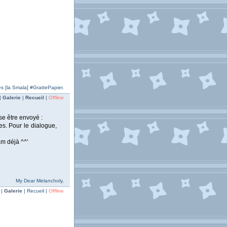
res [la Smala] #GrattePapier.
|
Galerie
|
Recueil
|
Offline
se être envoyé :
es. Pour le dialogue,
am déjà ^^'
My Dear Melancholy,
 |
Galerie
| Recueil |
Offline