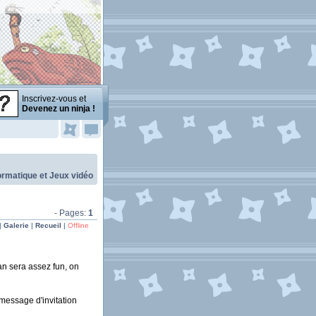
Inscrivez-vous et
Devenez un ninja !
ormatique et Jeux vidéo
- Pages:
1
|
Galerie
|
Recueil
|
Offline
an sera assez fun, on
message d'invitation