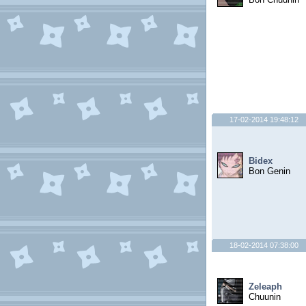
17-02-2014 19:48:12
Bidex
Bon Genin
18-02-2014 07:38:00
Zeleaph
Chuunin