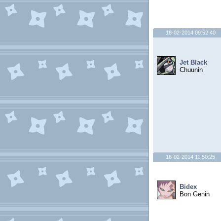
18-02-2014 09:52:40
Jet Black
Chuunin
18-02-2014 11:50:25
Bidex
Bon Genin