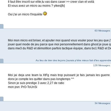
Il faut être inscrit sur elite,tu vas dans caser >> creer clan et voilà
Et vous avez un micro au moins ? yikes[/b]
Oui j'ai un micro t'inquiète
63 Messages 
Moi mon micro est briser, et ajouter moi quand vous vouler pour les jeu que j'a
jouer quel mode de jeu parce que moi personnellement dans ghost je joue q
dans mw3 du R&D et démolition parfois tactique équipe, dans bo1 R&D et 
Au lieu de tirer des leçons j'aurais p'tète mieux fait d'les apprend
128 Messages 
Moi jai deja une team la XtFg mais trop puissant je fais jamais les guerre
donx je compte les quitter dans pas longtemps ^^
Sinon je suis prestige 3 avec 2,27 de ratio
mon psn: PrO-ToUnSi
34 Messages 