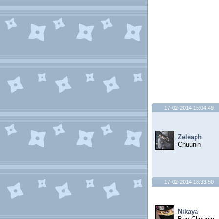
17-02-2014 15:04:49
Zeleaph
Chuunin
17-02-2014 18:33:50
Nikaya
Bon Chuunin