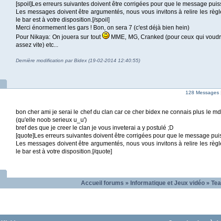
[spoil]Les erreurs suivantes doivent être corrigées pour que le message puis
Les messages doivent être argumentés, nous vous invitons à relire les règl
le bar est à votre disposition.[/spoil]
Merci énormement les gars ! Bon, on sera 7 (c'est déjà bien hein)
Pour Nikaya: On jouera sur tout
MME, MG, Cranked (pour ceux qui voudra
assez vite) etc...
Dernière modification par Bidex (19-02-2014 12:40:55)
128 Messages 
bon cher ami je serai le chef du clan car ce cher bidex ne connais plus le 
(qu'elle noob serieux u_u')
bref des que je creer le clan je vous inveterai a y postulé ;D
[quote]Les erreurs suivantes doivent être corrigées pour que le message pui
Les messages doivent être argumentés, nous vous invitons à relire les règl
le bar est à votre disposition.[/quote]
Accueil forums
»
Informatique et Jeux vidéo
»
Tea