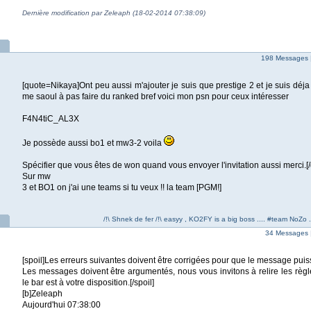
Dernière modification par Zeleaph (18-02-2014 07:38:09)
198 Messages 
[quote=Nikaya]Ont peu aussi m'ajouter je suis que prestige 2 et je suis déja
me saoul à pas faire du ranked bref voici mon psn pour ceux intéresser
F4N4tiC_AL3X
Je possède aussi bo1 et mw3-2 voila
Spécifier que vous êtes de won quand vous envoyer l'invitation aussi merci.[
Sur mw
3 et BO1 on j'ai une teams si tu veux !! la team [PGM!]
/!\ Shnek de fer /!\ easyy , KO2FY is a big boss .... #team NoZo .
34 Messages 
[spoil]Les erreurs suivantes doivent être corrigées pour que le message puis
Les messages doivent être argumentés, nous vous invitons à relire les règl
le bar est à votre disposition.[/spoil]
[b]Zeleaph
Aujourd'hui 07:38:00