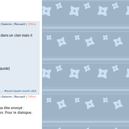
|
Galerie
|
Recueil
|
Offline
 dans un clan mais il
/quote]
.... #team kaaris roooh click
|
Galerie
|
Recueil
|
Offline
se être envoyé :
es. Pour le dialogue,