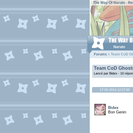
The Way Of Naruto
-
Re
Naruto
Forums
» Team CoD Gh
Team CoD Ghost
Lancé par Bidex - 10 répo
17-02-2014 12:27:00
Bidex
Bon Genin