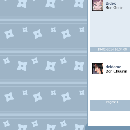
Bidex
Bon Genin
19-02-2014 16:34:00
deidaraz
Bon Chuunin
Pages:
1