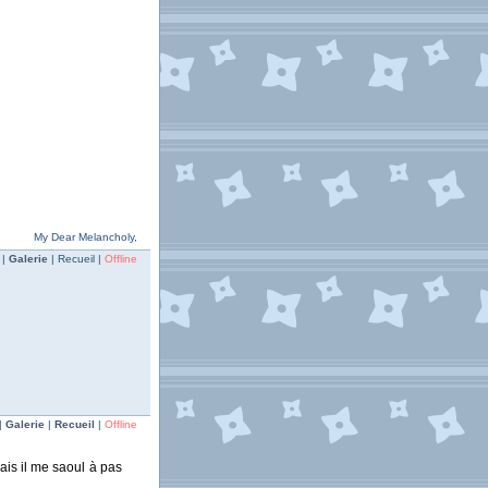
My Dear Melancholy,
 |
Galerie
| Recueil |
Offline
|
Galerie
|
Recueil
|
Offline
ais il me saoul à pas