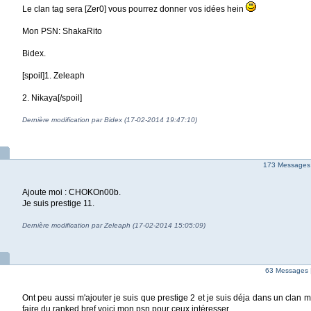
Le clan tag sera [Zer0] vous pourrez donner vos idées hein
Mon PSN: ShakaRito
Bidex.
[spoil]1. Zeleaph
2. Nikaya[/spoil]
Dernière modification par Bidex (17-02-2014 19:47:10)
173 Messages
Ajoute moi : CHOKOn00b.
Je suis prestige 11.
Dernière modification par Zeleaph (17-02-2014 15:05:09)
63 Messages 
Ont peu aussi m'ajouter je suis que prestige 2 et je suis déja dans un clan m
faire du ranked bref voici mon psn pour ceux intéresser