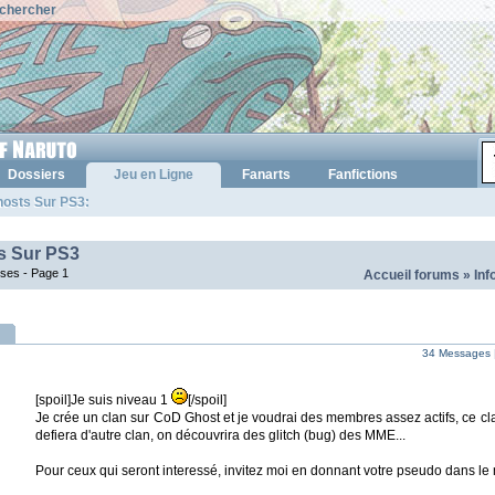
chercher
Dossiers
Jeu en Ligne
Fanarts
Fanfictions
osts Sur PS3:
s Sur PS3
nses -
Page 1
Accueil forums
»
Inf
34 Messages 
[spoil]Je suis niveau 1
[/spoil]
Je crée un clan sur CoD Ghost et je voudrai des membres assez actifs, ce cl
defiera d'autre clan, on découvrira des glitch (bug) des MME...
Pour ceux qui seront interessé, invitez moi en donnant votre pseudo dans le 