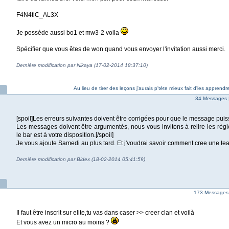
F4N4tiC_AL3X
Je possède aussi bo1 et mw3-2 voila
Spécifier que vous êtes de won quand vous envoyer l'invitation aussi merci.
Dernière modification par Nikaya (17-02-2014 18:37:10)
Au lieu de tirer des leçons j'aurais p'tète mieux fait d'les apprend
34 Messages 
[spoil]Les erreurs suivantes doivent être corrigées pour que le message puis
Les messages doivent être argumentés, nous vous invitons à relire les règl
le bar est à votre disposition.[/spoil]
Je vous ajoute Samedi au plus tard. Et j'voudrai savoir comment cree une te
Dernière modification par Bidex (18-02-2014 05:41:59)
173 Messages
Il faut être inscrit sur elite,tu vas dans caser >> creer clan et voilà
Et vous avez un micro au moins ?