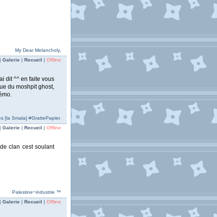
My Dear Melancholy,
|
Galerie
|
Recueil
|
Offline
i dit ^^ en faite vous
ue du moshpit ghost,
Démo.
res [la Smala] #GrattePapier.
|
Galerie
|
Recueil
|
Offline
 de clan cest soulant
Palestine~industrie ™
|
Galerie
|
Recueil
|
Offline