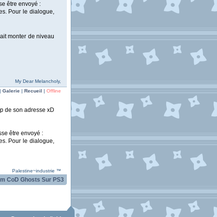
se être envoyé :
es. Pour le dialogue,
it monter de niveau
My Dear Melancholy,
|
Galerie
|
Recueil
|
Offline
mdp de son adresse xD
sse être envoyé :
es. Pour le dialogue,
Palestine~industrie ™
m CoD Ghosts Sur PS3