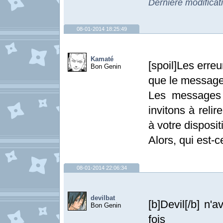
Dernière modificat
08-01-2014 18:25:49
Kamaté
[spoil]Les erre
Bon Genin
que le message
Les messages 
invitons à relir
à votre dispositi
Alors, qui est-
08-01-2014 22:06:34
devilbat
[b]Devil[/b] n'a
Bon Genin
fois