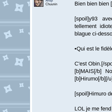
Aruji
Bien bien bien [
Chuunin
[spoil]y93 a
tellement idio
blague ci-desso
•Qui est le fid
C'est Obin.[/spo
[b]MAIS[/b] N
[b]Hirumo[/b][/
[spoil]Himuro dé
LOL je me fend l