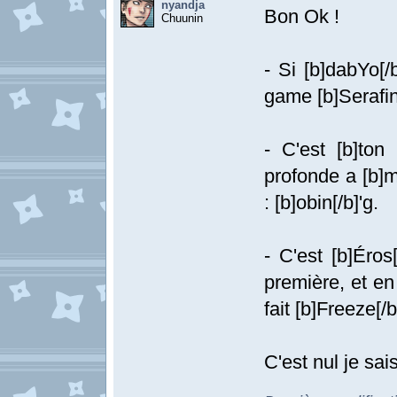
nyandja
Bon Ok !
Chuunin
- Si [b]dabYo[
game [b]Serafin
- C'est [b]ton
profonde a [b]mé
: [b]obin[/b]'g.
- C'est [b]Éros
première, et en 
fait [b]Freeze[/b
C'est nul je sa