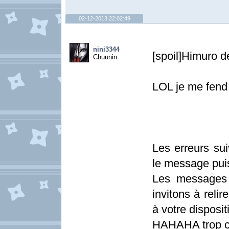
02-12-2013 22:02:49
nini3344
[spoil]Himuro dé
Chuunin
LOL je me fend 
Les erreurs sui
le message pui
Les messages 
invitons à relir
à votre dispositi
HAHAHA trop cr