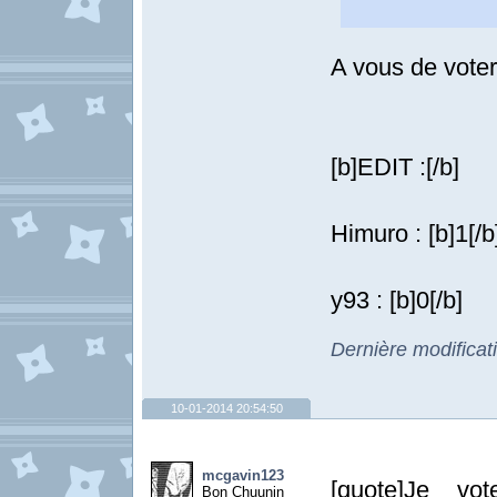
A vous de vote
[b]EDIT :[/b]
Himuro : [b]1[/b
y93 : [b]0[/b]
Dernière modificat
10-01-2014 20:54:50
mcgavin123
[quote]Je vot
Bon Chuunin