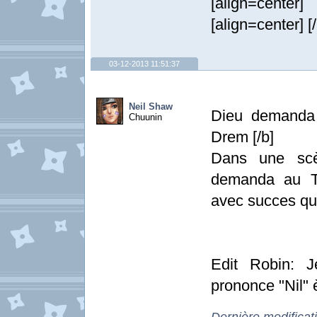
[align=center
[align=center] [/
03-12-2013 11:51:37
Neil Shaw
Dieu demanda 
Chuunin
Drem [/b]
Dans une scè
demanda au Te
avec succes qu'il
Edit Robin: 
prononce "Nil" 