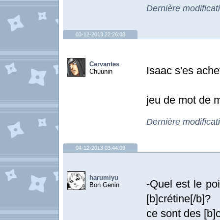
Dernière modificat
03-12-2013 22:26:08
Cervantes
Isaac s'es achet
Chuunin
jeu de mot de 
Dernière modificat
04-12-2013 03:44:09
harumiyu
-Quel est le po
Bon Genin
[b]crétine[/b]?
ce sont des [b]c