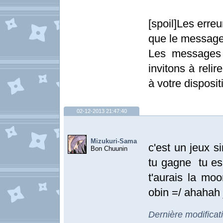
[spoil]Les erre
que le message
Les messages 
invitons à relir
à votre dispositi
02-12-2013 21:47:40
Mizukuri-Sama
c'est un jeux s
Bon Chuunin
tu gagne tu es 
t'aurais la moo
obin =/ ahahah 
Dernière modifica