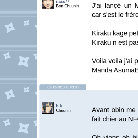
nass77
J'ai lançé un
Bon Chuunin
car s'est le fr
Kiraku kage pet
Kiraku n est pas
Voila voila j'a
Manda AsumaBe
03-12-2013 16:03:08
h.k
Avant obin me f
Chuunin
fait chier au N
Oh viens oh b