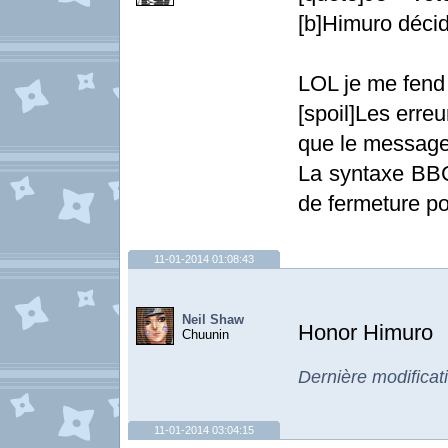
[b]Himuro décida
LOL je me fend 
[spoil]Les erre
que le message
La syntaxe BBCo
de fermeture pou
11-01-2014 01:08:43
Neil Shaw
Honor Himuro
Chuunin
Dernière modificat
11-01-2014 03:04:15