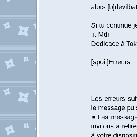
alors [b]devilbat
Si tu continue j
.i. Mdr'
Dédicace à Tok
[spoil]Erreurs
Les erreurs sui
le message pui
◾Les messages
invitons à relir
à votre disposit