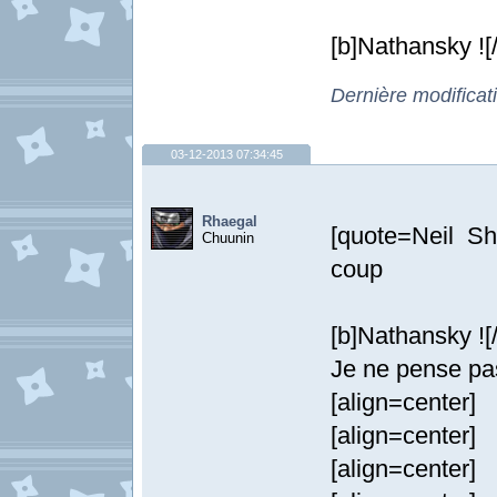
[b]Nathansky ![
Dernière modificat
03-12-2013 07:34:45
Rhaegal
[quote=Neil S
Chuunin
coup
[b]Nathansky ![/
Je ne pense pas 
[align=center
[align=center
[align=center