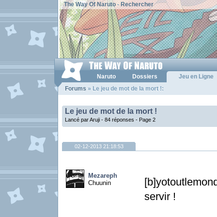
The Way Of Naruto
-
Rechercher
Naruto
Dossiers
Jeu en Ligne
Forums
» Le jeu de mot de la mort !:
Le jeu de mot de la mort !
Lancé par Aruji - 84 réponses -
Page 2
02-12-2013 21:18:53
Mezareph
[b]yotoutlemo
Chuunin
servir !