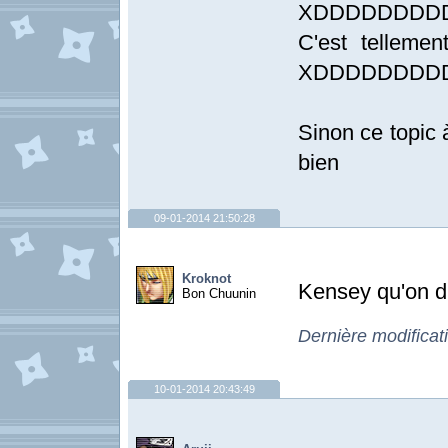
XDDDDDDDD
C'est tellemen
XDDDDDDDD
Sinon ce topic à
bien
09-01-2014 21:50:28
Kroknot
Kensey qu'on di
Bon Chuunin
Dernière modificat
10-01-2014 20:43:49