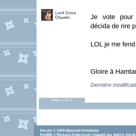
Lord Crisis
Je vote pour 
Chuunin
décida de rire pu
LOL je me fend 
Gloire à Hamta
Dernière modificat
Pages:
1
2
3
4
Naruto
© 1999
Masashi Kishimoto
PunBB © Rickard Andersson | Adapté par dabYo, koro