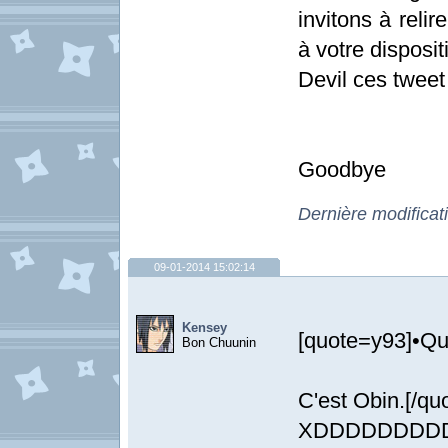
invitons à relir
à votre dispositi
Devil ces tweet
Goodbye
Dernière modificat
09-01-2014 15:02:14
Kensey
[quote=y93]•Qui
Bon Chuunin
C'est Obin.[/qu
XDDDDDDDD