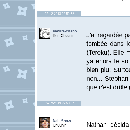
02-12-2013 22:52:32
sakura-chano
J'ai regardée pa
Bon Chuunin
tombée dans le 
(Teroku). Elle 
ya enora le so
bien plu! Surto
non... Stephan
que c'est drôle 
02-12-2013 22:58:07
Neil Shaw
Nathan décida d
Chuunin