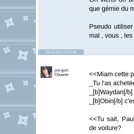
que gémie du ma
Pseudo utiliser
mal , vous , le
03-12-2013 19:27:42
joe-gun
<<Miam cette pi
Chuunin
_Tu l'as achet
_[b]Waydan[/b] 
_[b]Obin[/b] c'e
<<Tu sait, Paul
de voiture?