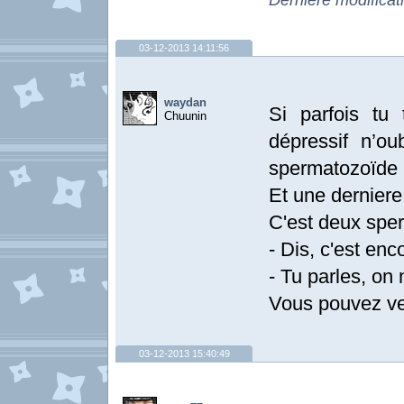
Dernière modificat
03-12-2013 14:11:56
waydan
Si parfois tu 
Chuunin
dépressif n’o
spermatozoïde 
Et une derniere 
C'est deux sper
- Dis, c'est enc
- Tu parles, on
Vous pouvez veri
03-12-2013 15:40:49