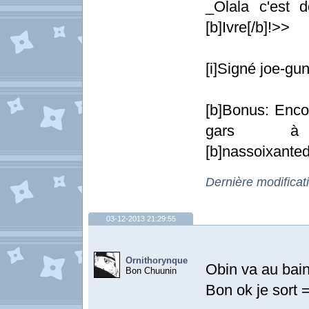
_Olala c'est 
[b]Ivre[/b]!>>
[i]Signé joe-gun
[b]Bonus: Enco
gars à [
[b]nassoixanted
Dernière modificat
03-12-2013 21:29:55
Ornithorynque
Obin va au bain
Bon Chuunin
Bon ok je sor