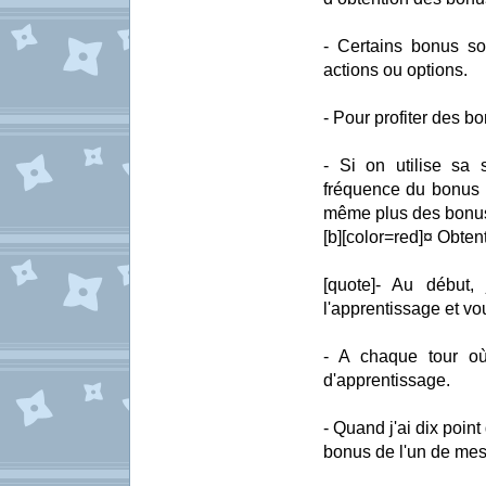
- Certains bonus so
actions ou options.
- Pour profiter des bo
- Si on utilise sa
fréquence du bonus p
même plus des bonus 
[b][color=red]¤ Obtent
[quote]- Au début,
l'apprentissage et vo
- A chaque tour o
d'apprentissage.
- Quand j'ai dix point
bonus de l'un de mes