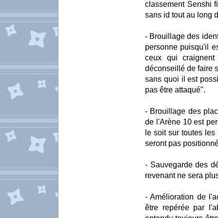
classement Senshi fi
sans id tout au long 
- Brouillage des iden
personne puisqu'il es
ceux qui craignent
déconseillé de faire 
sans quoi il est poss
pas être attaqué".
- Brouillage des plac
de l'Arène 10 est pe
le soit sur toutes le
seront pas positionn
- Sauvegarde des dé
revenant ne sera plu
- Amélioration de l
être repérée par l'a