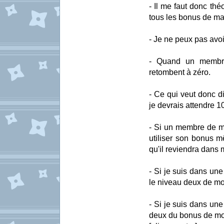
- Il me faut donc th
tous les bonus de ma
- Je ne peux pas avoi
- Quand un membre
retombent à zéro.
- Ce qui veut donc 
je devrais attendre 
- Si un membre de m
utiliser son bonus mê
qu'il reviendra dans 
- Si je suis dans un
le niveau deux de m
- Si je suis dans un
deux du bonus de mon 