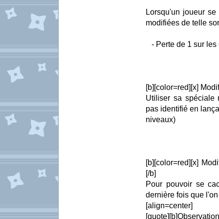
Lorsqu'un joueur se 
modifiées de telle sor
- Perte de 1 sur les
[b][color=red][x] Modif
Utiliser sa spécial
pas identifié en lanç
niveaux)
[b][color=red][x] Mod
[/b]
Pour pouvoir se cach
dernière fois que l'on 
[align=center]
[quote][b]Observation[