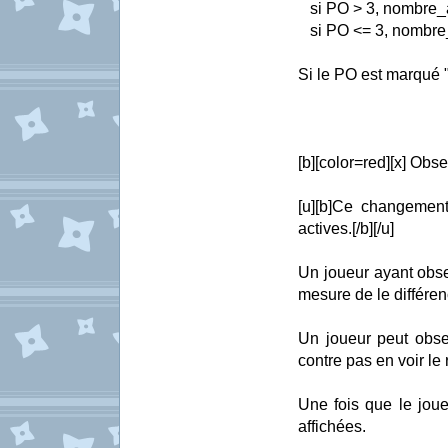
si PO > 3, nombre_a
si PO <= 3, nombre_
Si le PO est marqué "
[b][color=red][x] Obser
[u][b]Ce changement
actives.[/b][/u]
Un joueur ayant obse
mesure de le différen
Un joueur peut obser
contre pas en voir le
Une fois que le jou
affichées.