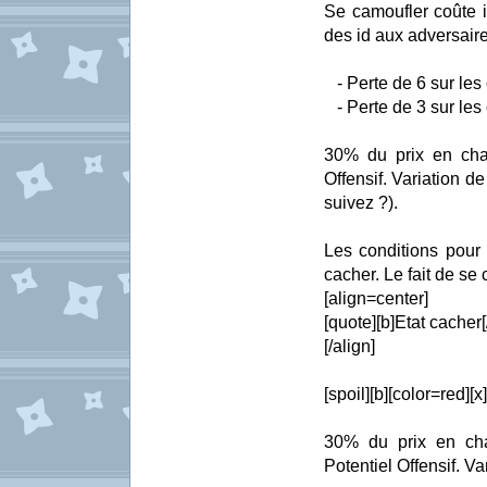
Se camoufler coûte i
des id aux adversaire
- Perte de 6 sur les
- Perte de 3 sur les
30% du prix en cha
Offensif. Variation 
suivez ?).
Les conditions pour
cacher. Le fait de se
[align=center]
[quote][b]Etat cacher[
[/align]
[spoil][b][color=red][
30% du prix en ch
Potentiel Offensif. V