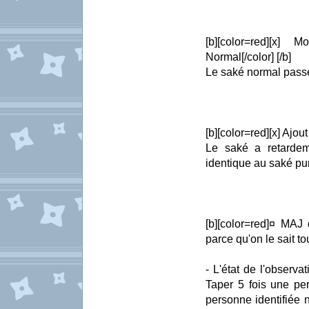
[b][color=red][x]
Normal[/color] [/b]
Le saké normal passe 
[b][color=red][x] Ajou
Le saké a retardeme
identique au saké pur
[b][color=red]¤ MAJ d
parce qu'on le sait t
- L'état de l'observ
Taper 5 fois une per
personne identifiée