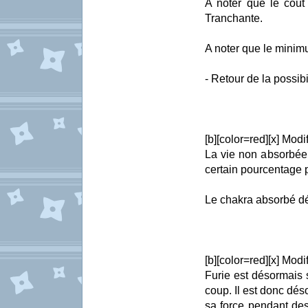
A noter que le coût
Tranchante.
A noter que le minim
- Retour de la possibi
[b][color=red][x] Modi
La vie non absorbée
certain pourcentage 
Le chakra absorbé dé
[b][color=red][x] Modif
Furie est désormais 
coup. Il est donc dé
sa force pendant des