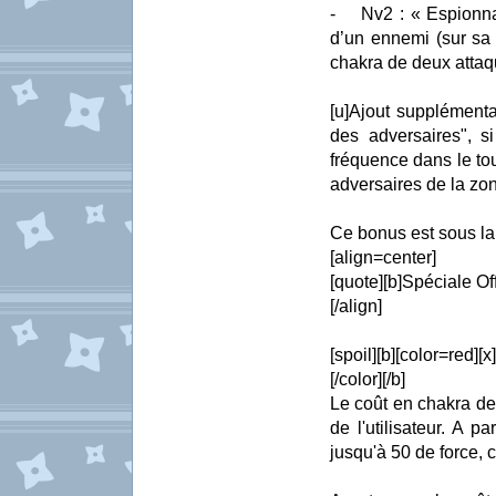
- Nv2 : « Espionnag
d’un ennemi (sur sa
chakra de deux attaqu
[u]Ajout supplémentai
des adversaires", si
fréquence dans le tou
adversaires de la zo
Ce bonus est sous la 
[align=center]
[quote][b]Spéciale Off
[/align]
[spoil][b][color=red]
[/color][/b]
Le coût en chakra de
de l'utilisateur. A p
jusqu'à 50 de force, c