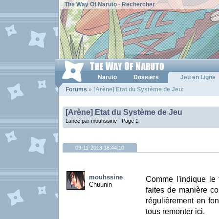
The Way Of Naruto
-
Rechercher
Naruto
Dossiers
Jeu en Ligne
Forums
» [Arène] Etat du Système de Jeu:
[Arène] Etat du Système de Jeu
Lancé par mouhssine -
Page 1
09-11-2013 18:44:10
mouhssine
Comme l'indique le t
Chuunin
faites de manière com
régulièrement en fo
tous remonter ici.