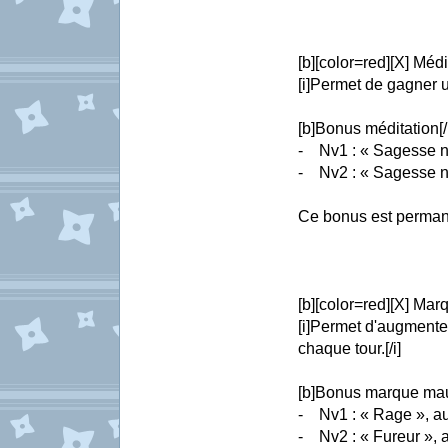
[b][color=red][X] Médit
[i]Permet de gagner un
[b]Bonus méditation[/
- Nv1 : « Sagesse n
- Nv2 : « Sagesse ni
Ce bonus est perman
[b][color=red][X] Marq
[i]Permet d'augmente
chaque tour.[/i]
[b]Bonus marque mau
- Nv1 : « Rage », au
- Nv2 : « Fureur », 