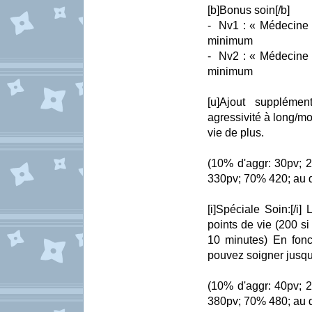
[b]Bonus soin[/b]
- Nv1 : « Médecine 
minimum
- Nv2 : « Médecine 
minimum
[u]Ajout supplément
agressivité à long/m
vie de plus.
(10% d'aggr: 30pv;
330pv; 70% 420; au 
[i]Spéciale Soin:[/i
points de vie (200 
10 minutes) En fonc
pouvez soigner jusqu'
(10% d'aggr: 40pv;
380pv; 70% 480; au 