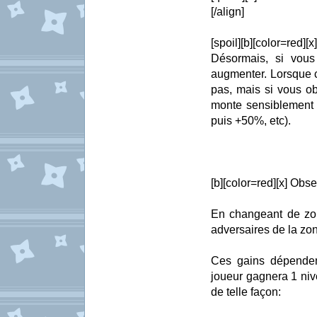
[/align]
[spoil][b][color=red][x
Désormais, si vous 
augmenter. Lorsque c
pas, mais si vous obs
monte sensiblement 
puis +50%, etc).
[b][color=red][x] Obs
En changeant de zon
adversaires de la zon
Ces gains dépendent
joueur gagnera 1 niv
de telle façon: