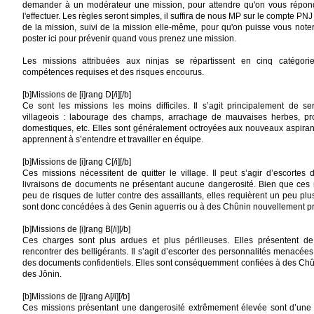
demander à un modérateur une mission, pour attendre qu'on vous répon
l'effectuer. Les règles seront simples, il suffira de nous MP sur le compte PNJ
de la mission, suivi de la mission elle-même, pour qu'on puisse vous noter
poster ici pour prévenir quand vous prenez une mission.
Les missions attribuées aux ninjas se répartissent en cinq catégori
compétences requises et des risques encourus.
[b]Missions de [i]rang D[/i][/b]
Ce sont les missions les moins difficiles. Il s’agit principalement de s
villageois : labourage des champs, arrachage de mauvaises herbes, 
domestiques, etc. Elles sont généralement octroyées aux nouveaux aspirants
apprennent à s’entendre et travailler en équipe.
[b]Missions de [i]rang C[/i][/b]
Ces missions nécessitent de quitter le village. Il peut s’agir d’escorte
livraisons de documents ne présentant aucune dangerosité. Bien que ces
peu de risques de lutter contre des assaillants, elles requièrent un peu plu
sont donc concédées à des Genin aguerris ou à des Chûnin nouvellement p
[b]Missions de [i]rang B[/i][/b]
Ces charges sont plus ardues et plus périlleuses. Elles présentent d
rencontrer des belligérants. Il s’agit d’escorter des personnalités menacées
des documents confidentiels. Elles sont conséquemment confiées à des Ch
des Jônin.
[b]Missions de [i]rang A[/i][/b]
Ces missions présentant une dangerosité extrêmement élevée sont d’une 