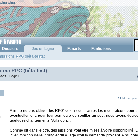
chercher
Dossiers
Jeu en Ligne
Fanarts
Fanfictions
issions RPG (bêta-test).:
ions RPG (bêta-test).
nses -
Page 1
22 Messages 
Afin de ne pas obliger les RPG'istes à courir après les modérateurs pour a
éventuellement, pour leur permettre de souffler un peu, nous avons décid
in
quelques changements. Voilà donc :
Comme dit dans le titre, des missions vont être mises à votre disponibilité. 
ici en fonction de leur rang et du village d'où la demande provient. Ainsi don