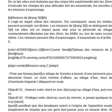
De ce fait, elles sont réalisées par des ninjas très expérimentés tels les Jônin 
d’exécuter les charges les plus délicates tels les assassinats, les escorte
les missions d’espionnage.
[b]Missions de [i]rang S[/i][/b]
Il s’agit du degré ultime des missions. Par conséquent, seuls les meille
peuvent accomplir ces tâches. Les missions de [i]rang S[/i] se distinguent de
A[/i] car elles ont un impact quasi vital pour la pérennité du villag
communément effectuées par des Jônin, les ANBU ou, lors de rares occasio
même. Ces missions peuvent être d’espionnages, d’assassinats ou d’arrêts 
S.
[color=#339933][size=18][font=Courier New][b]Tableau des missions de [i]Ko
[/font][/size]
[img]http://i76.servimg.com/u/f76/15/66/65/72/79454810.png[/img]
[align=center]Missions rang C.[/align]
- Prise par Aizawa.[spoil]Le village de Konoha a besoin d’une personne po
dénommé Orash, un riche homme d’affaire, au village d’Iwa. Vous de
d’éventuels brigands l’attaquent en route.
Objectif #1 : Amenez votre client en bon état jusqu’au village d’Iwa, puis 
lui.
Objectif #2 : Protégez votre client au cours du chemin, si jamais quelques b
à lui.[/spoil]
[spoil]Il paraîtrait que des fanatiques soient à l'origine de l'apparition soudai
simplement de ninjutsu que ces gens font passer pour un miracle divin. 