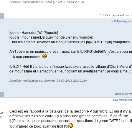
Dernière modification par Taima (15-09-2013 14:23:26)
" Si t'as pas la solution
688 Messages 
[quote=Hamedori]Wtf ?[/quote]
[quote=mouhssine]De quel monde viens-tu ?[/quote]
Chut les enfants, revenez au clan, et laissez les [b]RÔLISTES[/b] tranquilles.
Ah ! J'ai mis en majuscule et en gras, car [s][b]RPG'iste[/b][/s] c'est un peu
... à bon entendeur !
[b]EDIT >[/b] Il y a toujours l'image Iwagakure avec le village d'Oto. ( Merci d
de mouhssine et Hamedori, en leur collant un avertissement, je vous aime ! )
Dernière modification par Senkou (08-09-2013 22:20:19)
Rien n'est v
183 Messages 
Ceci est en rapport à la bêta-test de la section RP sur WoN. Et oui il n'y 
ko
arènes et les YY's sur WoN, il y a aussi une grande communauté de rôliste.
in
[b]Pour ceux qui se poseraient encore les questions du genre "WTF faut qu'i
tout d'abord ce topic avant de troll [/b]