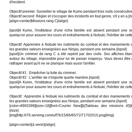
d'incident.
Objectif premier: Surveiller le village de Kumo pendant trois nuits consécutiv
Objectif second: Régler et s'occuper des incidents en tout genre, s'il y en a.[/s
[align=center]Missions rang C[/align]
[spoil]A Kumo, l'instituteur d'une riche famille est absent pendant une s
quelqu'un pour assurer les cours et entraînements à Nobuki, l'héritier de cett
Objectif: Apprendre à Nobuki les rudiments du combat et des maniements 
les grandes valeurs enseignées aux Ninjas, pendant une semaine.[/spoil]
[spoil]Un criminel de rang C a été repéré par des civils. Ses affiches éta
autour du village, impossible pour lui de passer inaperçu. Vous devez être
rattraper avant qu'il ne se planque mais aussi l'arrêter.
Objectif #1 : Empêcher la fuite du criminel.
Objectif #2 : L'arrêter de n'importe quelle manière.[/spoil]
[spoil]A Kumo, l'instituteur d'une riche famille est absent pendant une s
quelqu'un pour assurer les cours et entraînements à Nobuki, l'héritier de cett
Objectif : Apprendre à Nobuki les rudiments du combat et des maniements 
les grandes valeurs enseignées aux Ninjas, pendant une semaine.[/spoil]
[color=#993399][size=18][font=Courier New][b]Tableau des missions d'[i]Oto:[/
[/size]
[img]http://i76.servimg.com/u/f76/15/66/65/72/71702010.png[/img]
[align=center](à venir)[/align]