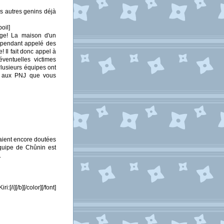
es autres genins déjà
oil]
age! La maison d'un
 cependant appelé des
 Il fait donc appel à
ventuelles victimes
Plusieurs équipes ont
rs aux PNJ que vous
taient encore doutées
équipe de Chûnin est
.
/i][/b][/color][/font]