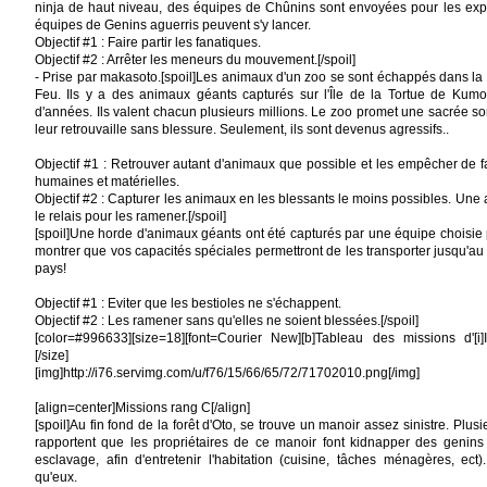
ninja de haut niveau, des équipes de Chûnins sont envoyées pour les ex
équipes de Genins aguerris peuvent s'y lancer.
Objectif #1 : Faire partir les fanatiques.
Objectif #2 : Arrêter les meneurs du mouvement.[/spoil]
- Prise par makasoto.[spoil]Les animaux d'un zoo se sont échappés dans la
Feu. Ils y a des animaux géants capturés sur l'Île de la Tortue de Kumo
d'années. Ils valent chacun plusieurs millions. Le zoo promet une sacrée
leur retrouvaille sans blessure. Seulement, ils sont devenus agressifs..
Objectif #1 : Retrouver autant d'animaux que possible et les empêcher de f
humaines et matérielles.
Objectif #2 : Capturer les animaux en les blessants le moins possibles. Une
le relais pour les ramener.[/spoil]
[spoil]Une horde d'animaux géants ont été capturés par une équipe choisie 
montrer que vos capacités spéciales permettront de les transporter jusqu'au 
pays!
Objectif #1 : Eviter que les bestioles ne s'échappent.
Objectif #2 : Les ramener sans qu'elles ne soient blessées.[/spoil]
[color=#996633][size=18][font=Courier New][b]Tableau des missions d'[i]Iwa:[/
[/size]
[img]http://i76.servimg.com/u/f76/15/66/65/72/71702010.png[/img]
[align=center]Missions rang C[/align]
[spoil]Au fin fond de la forêt d'Oto, se trouve un manoir assez sinistre. Plu
rapportent que les propriétaires de ce manoir font kidnapper des genins
esclavage, afin d'entretenir l'habitation (cuisine, tâches ménagères, ect
qu'eux.