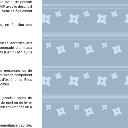
de avant de pouvoir
 RP avec le descriptif
. Veuillez également
es, en fonction des
ervices accordés aux
promenade d’animaux
 (Genin) afin qu’ils
s de personnes ou de
 missions comportent
s d’expérience. Elles
romus.
e grands risques de
 de mort ou de livrer
ûnin chevronnés ou à
importance capitale.