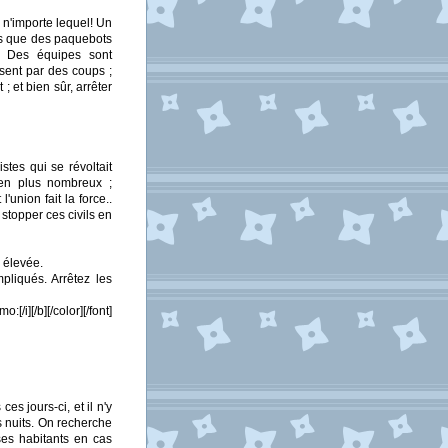
s n'importe lequel! Un
os que des paquebots
s. Des équipes sont
ssent par des coups ;
 et bien sûr, arrêter
stes qui se révoltait
 en plus nombreux ;
union fait la force..
stopper ces civils en
p élevée.
pliqués. Arrêtez les
/i][/b][/color][/font]
s jours-ci, et il n'y
 nuits. On recherche
ses habitants en cas