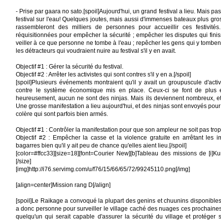
- Prise par gaara no sato.[spoil]Aujourd'hui, un grand festival a lieu. Mais pa
festival sur l'eau! Quelques joutes, mais aussi d'immenses bateaux plus gr
rassembleront des milliers de personnes pour accueillir ces festivité
réquisitionnées pour empêcher la sécurité ; empêcher les disputes qui fini
veiller à ce que personne ne tombe à l'eau ; repêcher les gens qui y tombent ;
les détracteurs qui voudraient nuire au festival s'il y en avait.
Objectif #1 : Gérer la sécurité du festival.
Objectif #2 : Arrêter les activistes qui sont contres s'il y en a.[/spoil]
[spoil]Plusieurs événements montraient qu'il y avait un groupuscule d'activi
contre le système économique mis en place. Ceux-ci se font de plus
heureusement, aucun ne sont des ninjas. Mais ils deviennent nombreux, et l'
Une grosse manifestation a lieu aujourd'hui, et des ninjas sont envoyés pour 
colère qui sont parfois bien armés.
Objectif #1 : Contrôler la manifestation pour que son ampleur ne soit pas tro
Objectif #2 : Empêcher la casse et la violence gratuite en arrêtant les im
bagarres bien qu'il y ait peu de chance qu'elles aient lieu.[/spoil]
[color=#ffcc33][size=18][font=Courier New][b]Tableau des missions de [i]Kumo:[
[/size]
[img]http://i76.servimg.com/u/f76/15/66/65/72/99245110.png[/img]
[align=center]Mission rang D[/align]
[spoil]Le Raikage a convoqué la plupart des genins et chuunins disponibles ce
a donc personne pour surveiller le village caché des nuages ces prochaines
quelqu'un qui serait capable d'assurer la sécurité du village et protéger 