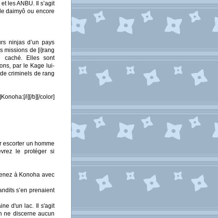
et les ANBU. Il s’agit
s de daimyô ou encore
urs ninjas d’un pays
s missions de [i]rang
e caché. Elles sont
ns, par le Kage lui-
de criminels de rang
noha:[/i][/b][/color]
ur escorter un homme
vrez le protéger si
revenez à Konoha avec
andits s’en prenaient
ne d'un lac. Il s'agit
On ne discerne aucun