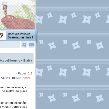
Inscrivez-vous et
Devenez un ninja !
Accueil forums
»
Blabla
- Pages:
1
2
|
Galerie
|
Recueil
|
Offline
voir des missions, et
é de mettre en place
Elles seront exposées
c, vous n'aurez pas à