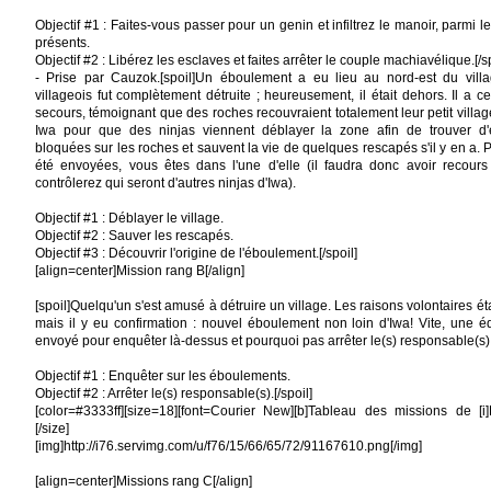
Objectif #1 : Faites-vous passer pour un genin et infiltrez le manoir, parmi l
présents.
Objectif #2 : Libérez les esclaves et faites arrêter le couple machiavélique.[/sp
- Prise par Cauzok.[spoil]Un éboulement a eu lieu au nord-est du vill
villageois fut complètement détruite ; heureusement, il était dehors. Il a
secours, témoignant que des roches recouvraient totalement leur petit village!
Iwa pour que des ninjas viennent déblayer la zone afin de trouver d'é
bloquées sur les roches et sauvent la vie de quelques rescapés s'il y en a. 
été envoyées, vous êtes dans l'une d'elle (il faudra donc avoir recou
contrôlerez qui seront d'autres ninjas d'Iwa).
Objectif #1 : Déblayer le village.
Objectif #2 : Sauver les rescapés.
Objectif #3 : Découvrir l'origine de l'éboulement.[/spoil]
[align=center]Mission rang B[/align]
[spoil]Quelqu'un s'est amusé à détruire un village. Les raisons volontaires é
mais il y eu confirmation : nouvel éboulement non loin d'Iwa! Vite, une 
envoyé pour enquêter là-dessus et pourquoi pas arrêter le(s) responsable(s)
Objectif #1 : Enquêter sur les éboulements.
Objectif #2 : Arrêter le(s) responsable(s).[/spoil]
[color=#3333ff][size=18][font=Courier New][b]Tableau des missions de [i]Kiri:[
[/size]
[img]http://i76.servimg.com/u/f76/15/66/65/72/91167610.png[/img]
[align=center]Missions rang C[/align]