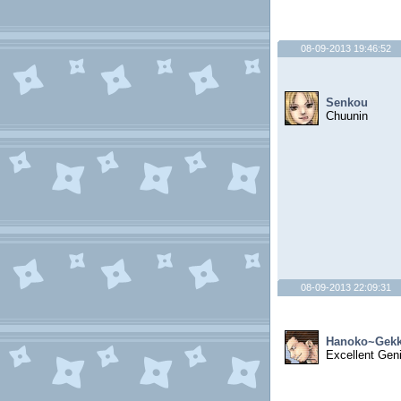
08-09-2013 19:46:52
Senkou
Chuunin
08-09-2013 22:09:31
Hanoko~Gek
Excellent Gen