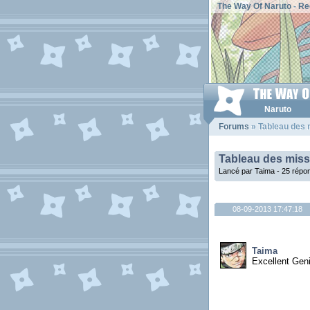
The Way Of Naruto
-
Re
Naruto
Forums
» Tableau des m
Tableau des miss
Lancé par Taima - 25 répo
08-09-2013 17:47:18
Taima
Excellent Gen