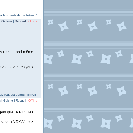
 tu fais partie du problème. "
|
Galerie
|
Recueil
|
Offline
 insultant quand même
'avoir ouvert les yeux
rai. Tout est permis ! [NNCB]
| Galerie | Recueil |
Offline
a pas que le NFC, les
l stop la MDMA" lisez