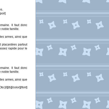
es.
poil]
emaine. Il faut donc
e noble famille.
des armes, ainsi que
nt placardées partout
 assez rapide pour le
emaine. Il faut donc
e noble famille.
des armes, ainsi que
i][/b][/color][/font]