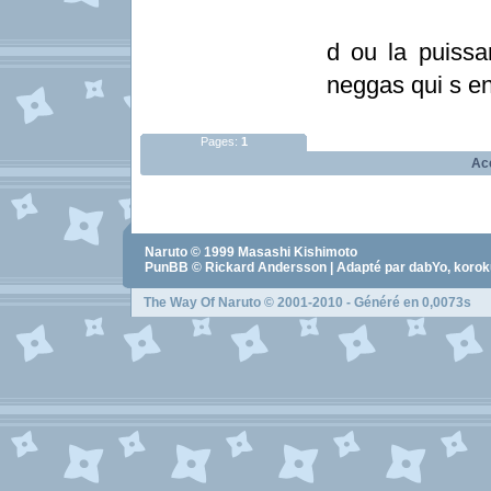
d ou la puiss
neggas qui s en
Pages:
1
Ac
Naruto
© 1999
Masashi Kishimoto
PunBB © Rickard Andersson | Adapté par dabYo, koro
The Way Of Naruto
© 2001-2010 - Généré en 0,0073s