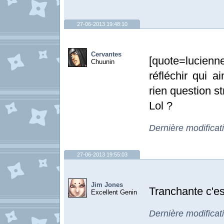
27-06-2013 19:48:10
Cervantes
[quote=lucienne
Chuunin
réfléchir qui a
rien question st
Lol ?
Dernière modificat
27-06-2013 19:55:03
Jim Jones
Tranchante c'es
Excellent Genin
Dernière modificat