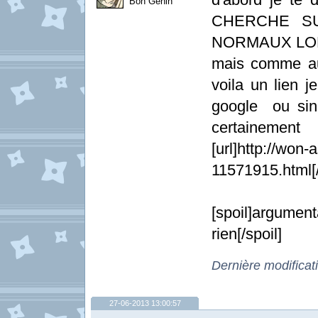
Bon Genin
CHERCHE S
NORMAUX LOL
mais comme au
voila un lien j
google ou sin
certainement
[url]http://won
11571915.html[/
[spoil]argument
rien[/spoil]
Dernière modificat
27-06-2013 13:00:57