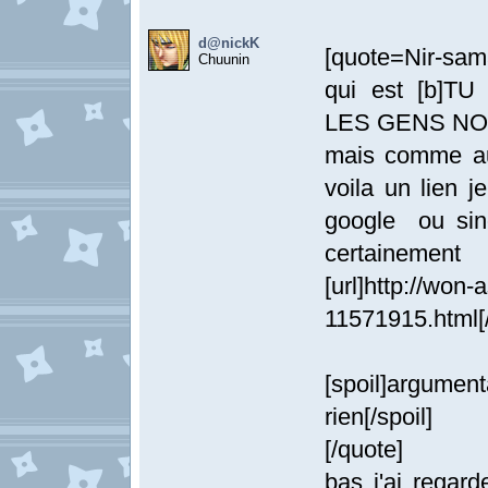
d@nickK
[quote=Nir-sama
Chuunin
qui est [b
LES GENS NO
mais comme au
voila un lien j
google ou sin
certainement
[url]http://won
11571915.html[/
[spoil]argument
rien[/spoil]
[/quote]
bas j'ai rega