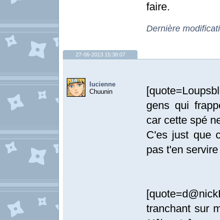
faire.
Dernière modificat
27-06-2013 15:38:07
lucienne
[quote=Loupsb
Chuunin
gens qui frapp
car cette spé ne
C'es just que 
pas t'en servire
[quote=d@nick
tranchant sur 