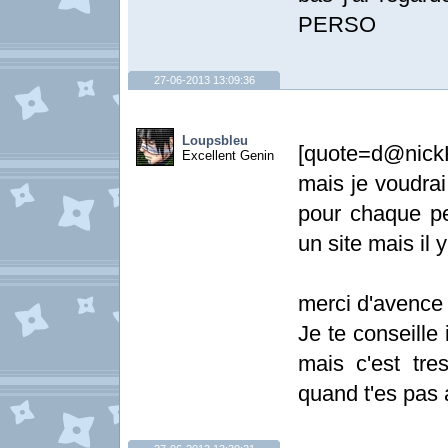
PERSO
27-06-2013 13:09:36
Loupsbleu
[quote=d@nickK
Excellent Genin
mais je voudra
pour chaque per
un site mais il 
merci d'avenc
Je te conseill
mais c'est tre
quand t'es pas 