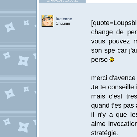
27-06-2013 13:30:21
lucienne
[quote=Loupsbl
Chuunin
change de per
vous pouvez m
son spe car j'a
perso
merci d'avenc
Je te conseill
mais c'est tre
quand t'es pas a
il n'y a que le
aime invocation
stratégie.