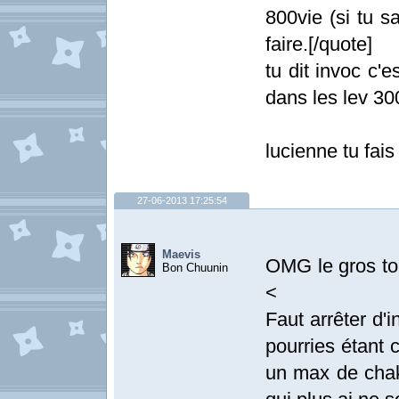
800vie (si tu sa
faire.[/quote]
tu dit invoc c'
dans les lev 30
lucienne tu fai
27-06-2013 17:25:54
Maevis
OMG le gros to
Bon Chuunin
<
Faut arrêter d'
pourries étant 
un max de chak