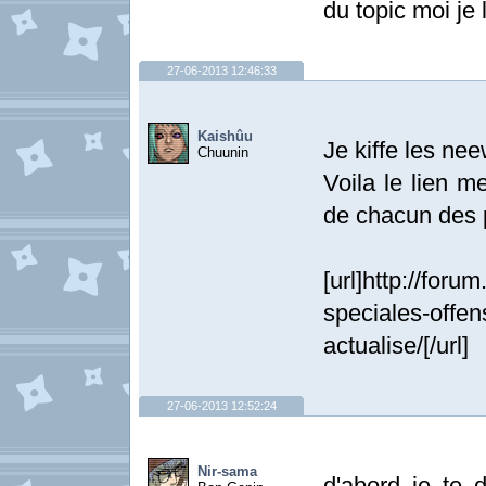
du topic moi je l
27-06-2013 12:46:33
Kaishûu
Je kiffe les ne
Chuunin
Voila le lien m
de chacun des 
[url]http://for
speciales-offen
actualise/[/url]
27-06-2013 12:52:24
Nir-sama
d'abord je te d