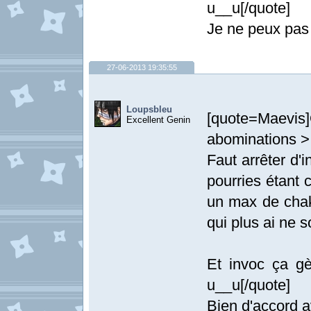
u__u[/quote]
Je ne peux pas t
27-06-2013 19:35:55
Loupsbleu
[quote=Maevis
Excellent Genin
abominations >
Faut arrêter d'
pourries étant 
un max de chak
qui plus ai ne 
Et invoc ça gèr
u__u[/quote]
Bien d'accord av