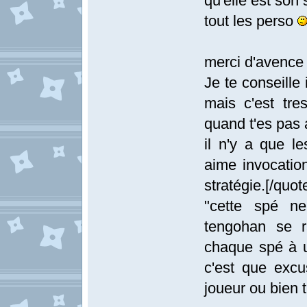
qu'elle est son 
tout les perso
merci d'avenc
Je te conseill
mais c'est tre
quand t'es pas a
il n'y a que le
aime invocation
stratégie.[/quot
"cette spé ne
tengohan se 
chaque spé à u
c'est que exc
joueur ou bien 