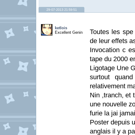
29-07-2013 21:59:51
ketlois
Toutes les spe
Excellent Genin
de leur effets a
Invocation c e
tape du 2000 en
Ligotage Une G
surtout quand
relativement ma
Nin ,tranch, et
une nouvelle zo
furie la jai jama
Poster depuis u
anglais il y a p