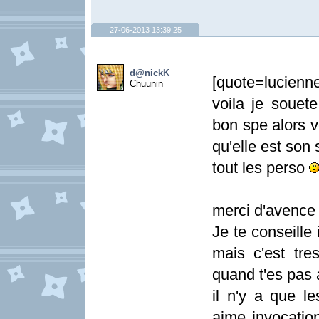
27-06-2013 13:39:25
d@nickK
[quote=lucienn
Chuunin
voila je souet
bon spe alors 
qu'elle est son 
tout les perso
merci d'avenc
Je te conseill
mais c'est tre
quand t'es pas a
il n'y a que le
aime invocation