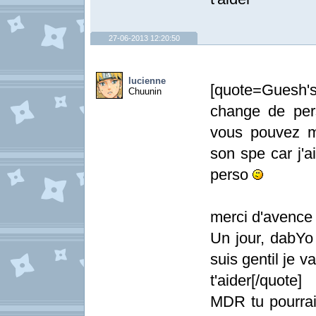
27-06-2013 12:20:50
lucienne
[quote=Guesh'
Chuunin
change de per
vous pouvez m
son spe car j'a
perso
merci d'avenc
Un jour, dabYo 
suis gentil je v
t'aider[/quote]
MDR tu pourrais