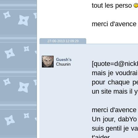
tout les perso
merci d'avenc
27-06-2013 12:09:29
Guesh's
[quote=d@nickK
Chuunin
mais je voudra
pour chaque per
un site mais il 
merci d'avenc
Un jour, dabYo 
suis gentil je v
t'aider