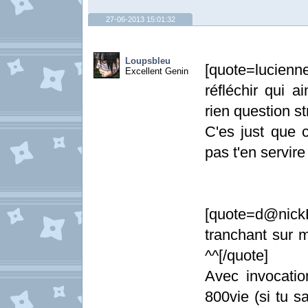
27-06-2013 15:01:32
Loupsbleu
[quote=lucienne
Excellent Genin
réfléchir qui a
rien question st
C'es just que 
pas t'en servire
[quote=d@nick
tranchant sur 
^^[/quote]
Avec invocatio
800vie (si tu sa