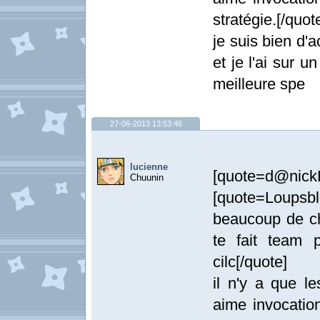
stratégie.[/quot
je suis bien d'
et je l'ai sur u
meilleure spe
27-06-2013 13:53:46
lucienne
[quote=d@nickK
Chuunin
[quote=Loupsbl
beaucoup de ch
te fait team 
cilc[/quote]
il n'y a que le
aime invocation