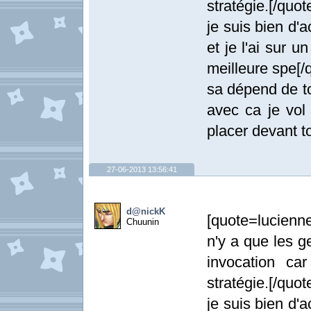
stratégie.[/quot
je suis bien d'
et je l'ai sur u
meilleure spe[/
sa dépend de to
avec ca je vol
placer devant to
27-06-2013 13:56:41
d@nickK
[quote=lucienn
Chuunin
n'y a que les g
invocation ca
stratégie.[/quot
je suis bien d'