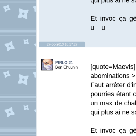
qui plus ai ne 
Et invoc ça gèr
u__u
27-06-2013 18:17:27
PIRLO 21
[quote=Maevis
Bon Chuunin
abominations >
Faut arrêter d'
pourries étant 
un max de chak
qui plus ai ne 
Et invoc ça gèr