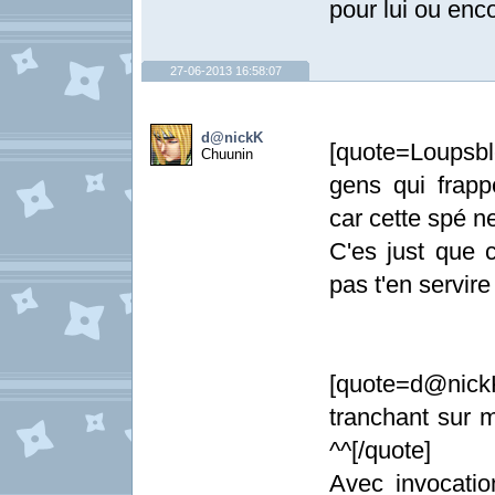
pour lui ou enco
27-06-2013 16:58:07
d@nickK
[quote=Loupsb
Chuunin
gens qui frapp
car cette spé ne
C'es just que 
pas t'en servire
[quote=d@nick
tranchant sur 
^^[/quote]
Avec invocatio