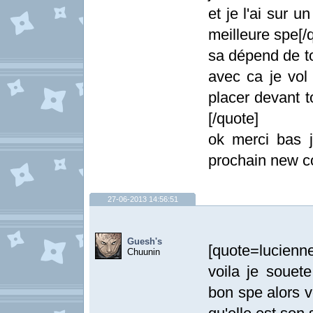
et je l'ai sur u
meilleure spe[/
sa dépend de to
avec ca je vol
placer devant t
[/quote]
ok merci bas 
prochain new co
27-06-2013 14:56:51
Guesh's
[quote=lucienn
Chuunin
voila je souet
bon spe alors 