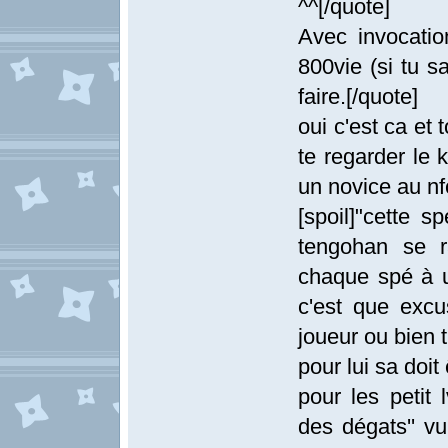
^^[/quote]
Avec invocatio
800vie (si tu sa
faire.[/quote]
oui c'est ca et 
te regarder le 
un novice au nf
[spoil]"cette s
tengohan se 
chaque spé à u
c'est que exc
joueur ou bien t
pour lui sa doit
pour les petit l
des dégats'' vu