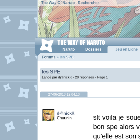
The Way Of Naruto
-
Rechercher
Naruto
Dossiers
Jeu en Ligne
Forums
» les SPE:
les SPE
Lancé par d@nickK - 20 réponses -
Page 1
27-06-2013 12:04:13
d@nickK
slt voila je so
Chuunin
bon spe alors 
qu'elle est son 