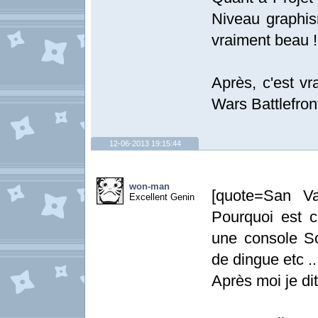
Niveau graphism
vraiment beau !
Après, c'est vr
Wars Battlefront
12-06-2013 19:15:44
won-man
[quote=San Va
Excellent Genin
Pourquoi est c
une console S
de dingue etc ..
Après moi je dit 