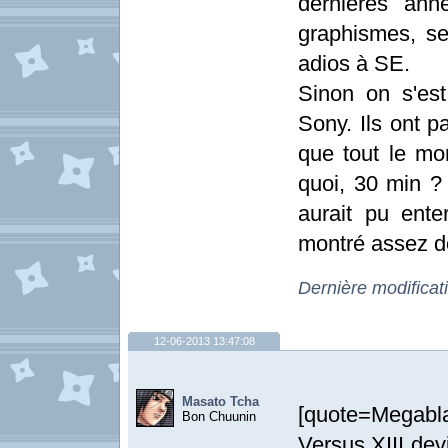
dernières ann
graphismes, se 
adios à SE.
Sinon on s'est
Sony. Ils ont p
que tout le mon
quoi, 30 min 
aurait pu ente
montré assez de
Dernière modificat
12-06-2013 13:47:08
Masato Tcha
[quote=Megabl
Bon Chuunin
Versus XIII de