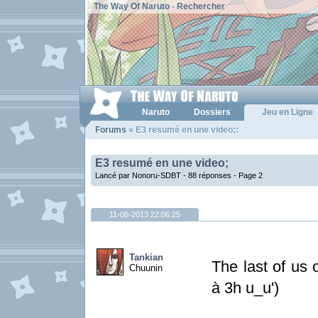
The Way Of Naruto
-
Rechercher
Naruto
Dossiers
Jeu en Ligne
Forums
» E3 resumé en une video;:
E3 resumé en une video;
Lancé par Nonoru-SDBT - 88 réponses -
Page 2
11-06-2013 22:06:25
Tankian
The last of us 
Chuunin
à 3h u_u')