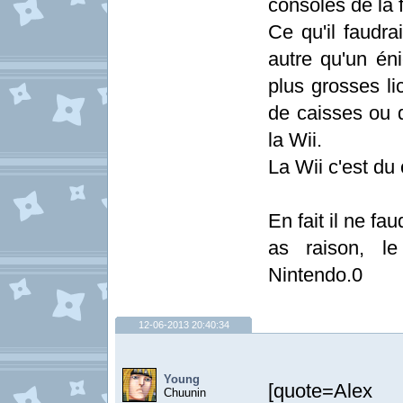
consoles de la 
Ce qu'il faudra
autre qu'un én
plus grosses l
de caisses ou 
la Wii.
La Wii c'est du
En fait il ne fau
as raison, le
Nintendo.0
12-06-2013 20:40:34
Young
[quote=Al
Chuunin