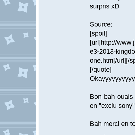
surpris xD
Source:
[spoil]
[url]http://ww
e3-2013-kingdom
one.htm[/url][/sp
[/quote]
Okayyyyyyyyyy
Bon bah ouais f
en "exclu sony"
Bah merci en to