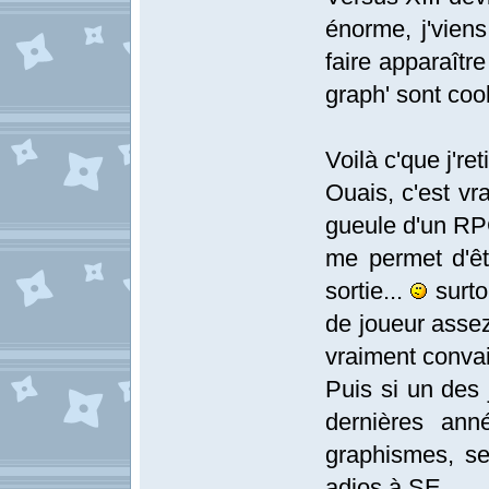
énorme, j'viens
faire apparaître
graph' sont coo
Voilà c'que j'ret
Ouais, c'est vra
gueule d'un RPG
me permet d'êt
sortie...
surto
de joueur assez
vraiment conva
Puis si un des 
dernières ann
graphismes, se 
adios à SE.