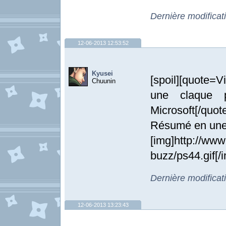
Dernière modifica
12-06-2013 12:53:52
Kyusei
[spoil][quote
Chuunin
une claque p
Microsoft[/quote
Résumé en une
[img]http://www
buzz/ps44.gif[/
Dernière modificat
12-06-2013 13:23:43