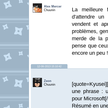
Alex Mercer
La meilleure 
Chuunin
d'attendre un
vendent et ap
problèmes, gen
merde de la p
pense que ceux
encore un peu !
12-06-2013 15:10:42
Zeon
[quote=Kyusei]
Chuunin
une phrase : u
pour Microsoft[/
Résumé en une