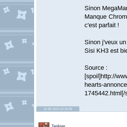
Sinon MegaMan
Manque Chrome 
c'est parfait !
Sinon j'veux un
Sisi KH3 est bi
Source :
[spoil]http://w
hearts-annonce-
1745442.html[/s
11-06-2013 22:18:35
Tankian