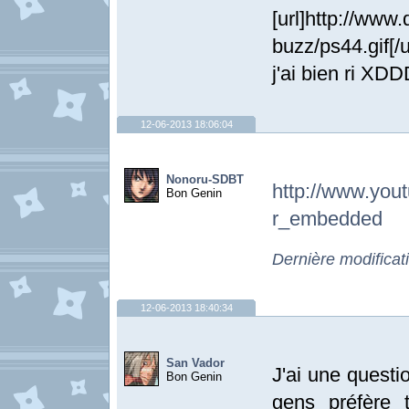
[url]http://www
buzz/ps44.gif[/u
j'ai bien r
12-06-2013 18:06:04
Nonoru-SDBT
http://www.
Bon Genin
r_embedded
Dernière modifica
12-06-2013 18:40:34
San Vador
J'ai une questi
Bon Genin
gens préfère 