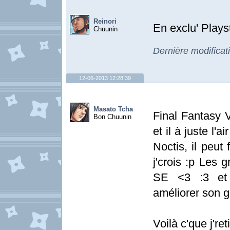
Reinori
En exclu' Plays
Chuunin
Dernière modificat
12-06-2013 12:28:39
Masato Tcha
Final Fantasy 
Bon Chuunin
et il à juste l'
Noctis, il peut
j'crois :p Les 
SE <3 :3 et 
améliorer son 
Voilà c'que j'ret