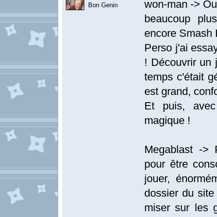
won-man -> Oui,
Bon Genin
beaucoup plu
encore Smash B
Perso j'ai essa
! Découvrir un
temps c'était g
est grand, confo
Et puis, avec
magique !
Megablast -> 
pour être cons
jouer, énormém
dossier du site
miser sur les 