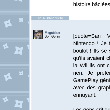
histoire bâclées
12-06-2013 20:06:13
Megablast
[quote=San V
Bon Genin
Nintendo ! Je t
boulot ! Ils s
qu'ils avaient 
la Wii ils ont
rien. Je préf
GamePlay génia
avec des grap
ennuyant.
Les gens critiq