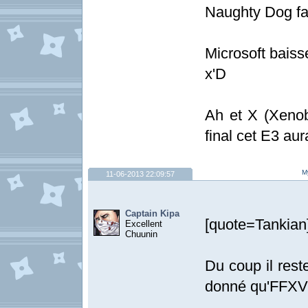
Naughty Dog fau
Microsoft baiss
x'D
Ah et X (Xenobl
final cet E3 aur
My
11-06-2013 22:09:57
Captain Kipa
[quote=Tankian]'
Excellent
Chuunin
Du coup il res
donné qu'FFXV e