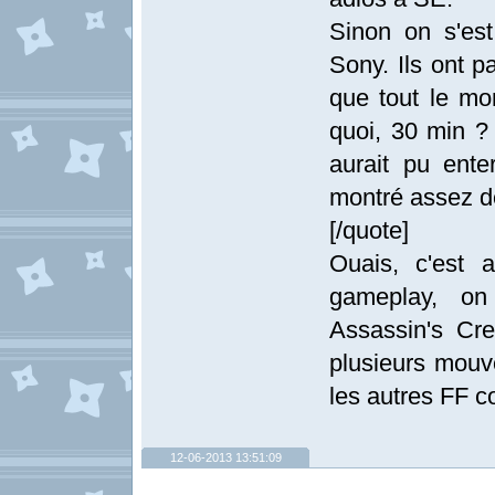
Sinon on s'est
Sony. Ils ont p
que tout le mon
quoi, 30 min 
aurait pu ente
montré assez de
[/quote]
Ouais, c'est a
gameplay, on
Assassin's Cre
plusieurs mouv
les autres FF 
12-06-2013 13:51:09