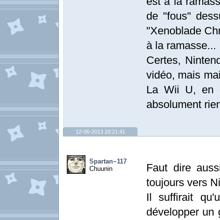
est à la ramass
de "fous" dess
"Xenoblade Chro
à la ramasse...
Certes, Ninten
vidéo, mais mai
La Wii U, en 
absolument rien
12-06-2013 20:21:41
Spartan~117
Faut dire auss
Chuunin
toujours vers N
Il suffirait q
développer un 