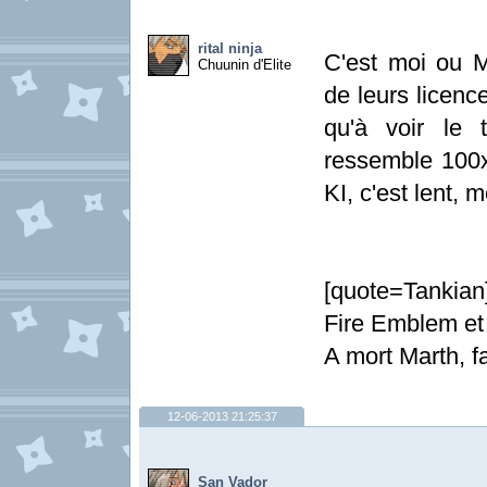
rital ninja
C'est moi ou 
Chuunin d'Elite
de leurs licence
qu'à voir le t
ressemble 100x
KI, c'est lent, m
[quote=Tankian
Fire Emblem et c
A mort Marth, f
12-06-2013 21:25:37
San Vador