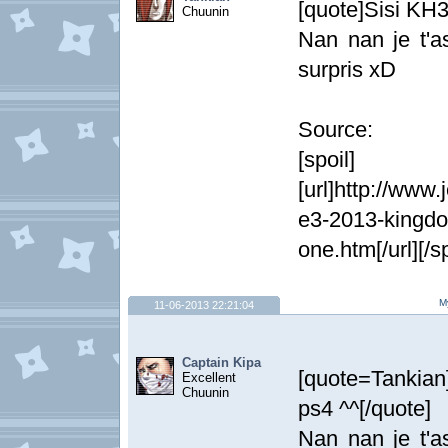
[quote]Sisi KH3
Chuunin
Nan nan je t'a
surpris xD
Source:
[spoil]
[url]http://ww
e3-2013-kingdom
one.htm[/url][/sp
My
11-06-2013 22:21:04
Captain Kipa
[quote=Tankian]
Excellent
Chuunin
ps4 ^^[/quote]
Nan nan je t'a