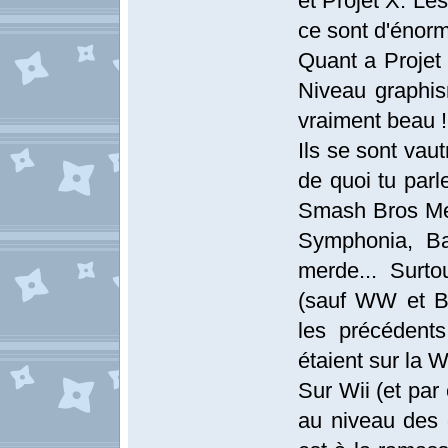
et Projet X. Le
ce sont d'énorm
Quant a Projet 
Niveau graphism
vraiment beau !
Ils se sont vau
de quoi tu parl
Smash Bros Mel
Symphonia, Ba
merde... Surto
(sauf WW et B
les précédent
étaient sur la Wi
Sur Wii (et par
au niveau des 