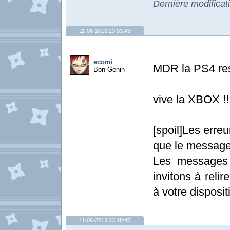
Dernière modificat
11-06-2013 23:03:43
ecomi
MDR la PS4 res
Bon Genin
vive la XBOX !!!
[spoil]Les erre
que le message
Les messages 
invitons à relir
à votre dispositi
11-06-2013 23:18:45