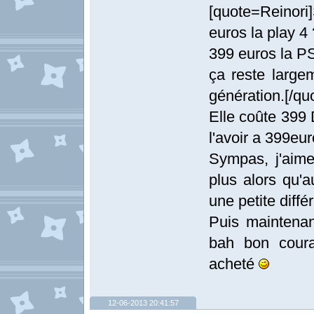
[quote=Reinori
euros la play 4
399 euros la PS
ça reste large
génération.[/qu
Elle coûte 399 
l'avoir a 399eur
Sympas, j'aime
plus alors qu'a
une petite diffé
Puis maintenan
bah bon coura
acheté
12-06-2013 20:41:57