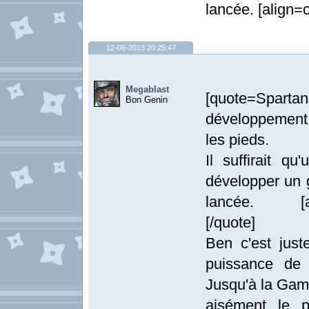
lancée. [align=c
12-06-2013 20:25:47
Megablast
[quote=Spartan
Bon Genin
développement v
les pieds.
Il suffirait q
développer un 
lancée. [align
[/quote]
Ben c'est jus
puissance de 
Jusqu'à la Game
aisément le p