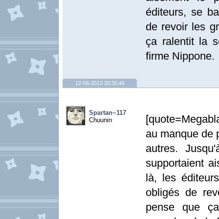
éditeurs, se b
de revoir les g
ça ralentit la 
firme Nippone.
12-06-2013 20:35:46
Spartan~117
[quote=Megabla
Chuunin
au manque de p
autres. Jusqu
supportaient a
là, les éditeu
obligés de rev
pense que ça 