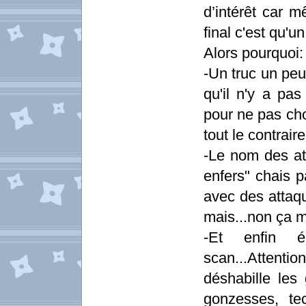
d’intérêt car m
final c'est qu'
Alors pourquoi:
-Un truc un pe
qu'il n'y a pa
pour ne pas cho
tout le contrai
-Le nom des at
enfers" chais 
avec des attaq
mais...non ça 
-Et enfin é
scan...Attentio
déshabille les 
gonzesses, te