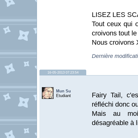
LISEZ LES SCA
Tout ceux qui o
croivons tout l
Nous croivon
Dernière modifica
16-05-2013 07:23:54
Mun Su
Fairy Tail, c'
Etudiant
réfléchi donc ou
Mais au moi
désagréable à li