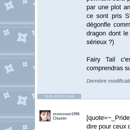
par une plot a
ce sont pris S
dégonfle comme
dragon dont le
sérieux ?)
Fairy Tail c'
comprendras su
Dernière modificat
16-05-2013 07:04:40
momoram1996
[quote=~_Pride
Chuunin
dire pour ceux q