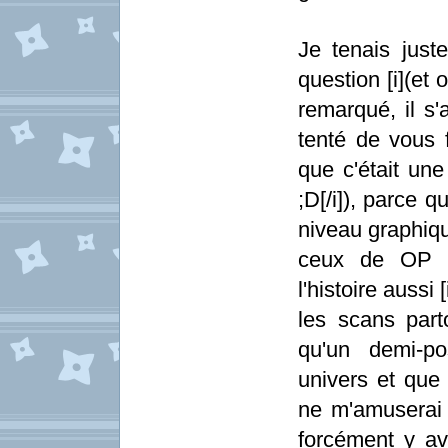
Je tenais just
question [i](et
remarqué, il s'
tenté de vous 
que c'était une 
;D[/i]), parce 
niveau graphiqu
ceux de OP o
l'histoire aussi
les scans part
qu'un demi-pos
univers et que 
ne m'amuserai 
forcément y avo