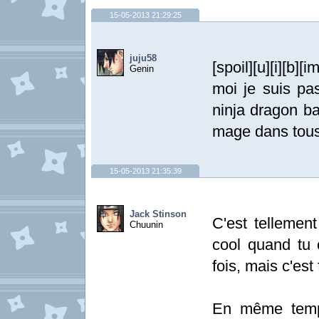
15-05-2013 21:29:25
juju58
[spoil][u][i][b][im
Genin
moi je suis pas
ninja dragon bal
mage dans tous
15-05-2013 21:35:39
Jack Stinson
C'est tellement
Chuunin
cool quand tu 
fois, mais c'est
En même temps