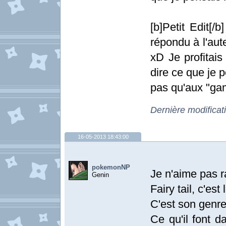
[b]Petit Edit[/
répondu à l'aut
xD Je profitai
dire ce que je p
pas qu'aux "ga
Dernière modificat
16-05-2013 18:43:00
pokemonNP
Je n'aime pas ra
Genin
Fairy tail, c'es
C'est son genre,
Ce qu'il font 