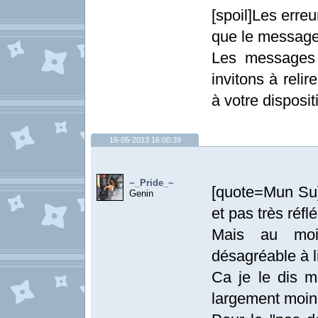
[spoil]Les erre
que le message
Les messages 
invitons à relir
à votre dispositi
16-05-2013 16:00:39
~_Pride_~
[quote=Mun Su]F
Genin
et pas très réfl
Mais au moi
désagréable à li
Ca je le dis m
largement moin