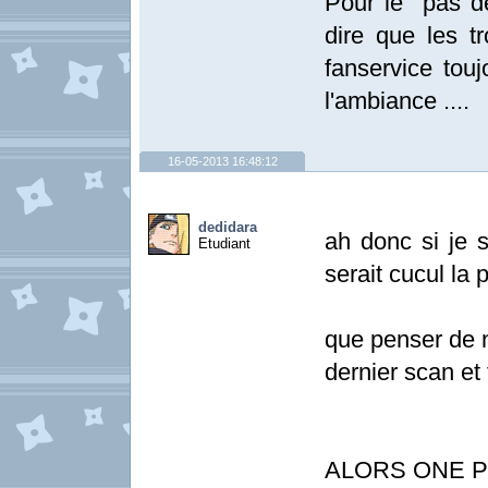
Pour le "pas d
dire que les tr
fanservice tou
l'ambiance ....
16-05-2013 16:48:12
dedidara
ah donc si je s
Etudiant
serait cucul la p
que penser de 
dernier scan et 
ALORS ONE PI