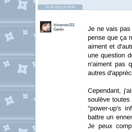
16-05-2013 18:34:59
hinaruto111
Je ne vais pas
Genin
pense que ça ne
aiment et d'aut
une question de
n'aiment pas qu
autres d'appréci
Cependant, j'a
soulève toutes
"power-up's inf
battre un ennem
Je peux compr