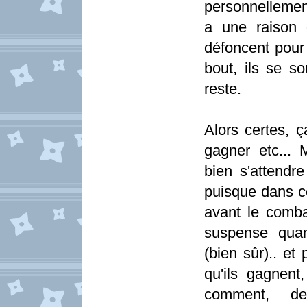
personnellemen
a une raison 
défoncent pour 
bout, ils se so
reste.
Alors certes, ç
gagner etc... 
bien s'attendr
puisque dans ce
avant le comba
suspense qua
(bien sûr).. et
qu'ils gagnen
comment, d