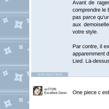
Avant de rage
comprendre le bu
pas parce qu'u
aux demoiselles
votre style.
Par contre, il 
apparemment de
Lied. Là-dessus
16-05-2013 07:50:01
av77190
One piece c est
Excellent Genin