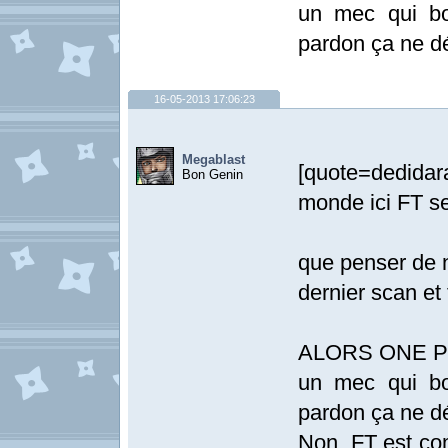
un mec qui bou
pardon ça ne d
16-05-2013 17:06:23
Megablast
[quote=dedidara
Bon Genin
monde ici FT ser
que penser de 
dernier scan et 
ALORS ONE PI
un mec qui bou
pardon ça ne d
Non, FT est co