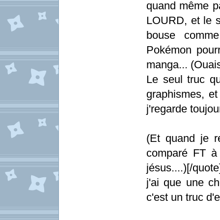
quand même par 
LOURD, et le s
bouse comme
Pokémon pourr
manga... (Ouais
Le seul truc q
graphismes, et 
j'regarde toujou
(Et quand je r
comparé FT à 
jésus....)[/quote
j'ai que une c
c'est un truc d'