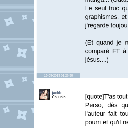
Le seul truc q
graphismes, et 
j'regarde toujou
(Et quand je r
comparé FT à 
jésus....)
16-05-2013 01:26:58
jackb
[quote]T'as tout
Chuunin
Perso, dès q
l'auteur fait 
pourri et qu'il 