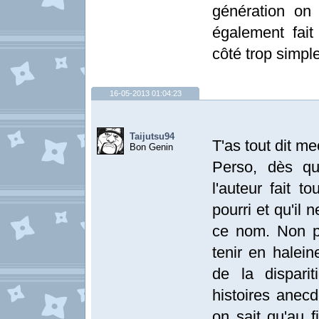
génération on 
également fait
côté trop simple
16-05-2013 01:04:23
Taijutsu94
T'as tout dit me
Bon Genin
Perso, dès q
l'auteur fait 
pourri et qu'il 
ce nom. Non pa
tenir en halein
de la dispari
histoires anecd
on sait qu'au f