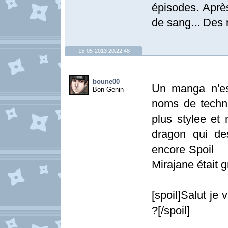
épisodes. Après
de sang... Des 
15-05-2013 20:22:48
boune00
Un manga n'es
Bon Genin
noms de techni
plus stylee et
dragon qui des
encore Spoil M
Mirajane était g
[spoil]Salut je 
?[/spoil]