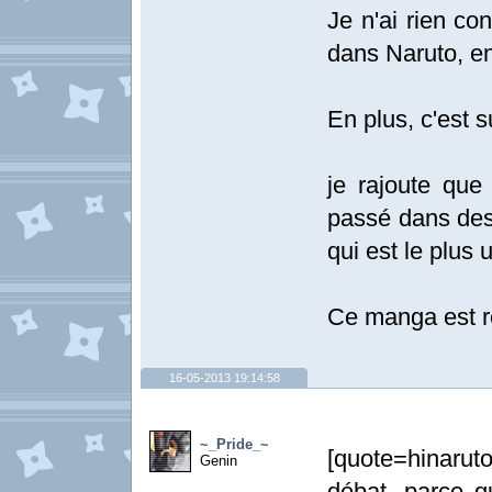
Je n'ai rien co
dans Naruto, e
En plus, c'est s
je rajoute que 
passé dans des
qui est le plus u
Ce manga est re
16-05-2013 19:14:58
~_Pride_~
[quote=hinarut
Genin
débat, parce q