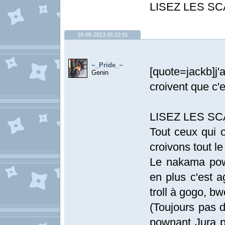
LISEZ LES S
16-05-2013 05:22:01
~_Pride_~
[quote=jackb]j
Genin
croivent que c'e
LISEZ LES SCA
Tout ceux qui o
croivons tout l
Le nakama powe
en plus c'est a
troll à gogo, bw
(Toujours pas d
pownant Jura 