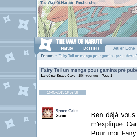
The Way Of Naruto
-
Rechercher
Naruto
Dossiers
Jeu en Ligne
Forums
» Fairy Tail un manga pour gamins pré pubère 
Fairy Tail un manga pour gamins pré pub
Lancé par Space Cake - 106 réponses -
Page 1
15-05-2013 18:59:38
Space Cake
Ben déjà vous 
Genin
m'explique. Car 
Pour moi Fairy