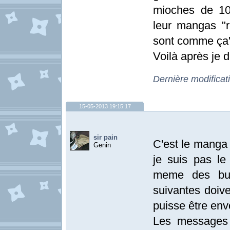
mioches de 10-
leur mangas "
sont comme ça
Voilà après je 
Dernière modifica
15-05-2013 19:15:17
sir pain
C'est le manga l
Genin
je suis pas le
meme des bu
suivantes doiv
puisse être env
Les messages 