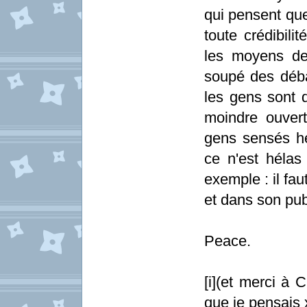
qui pensent que
toute crédibili
les moyens de 
soupé des déba
les gens sont 
moindre ouvertu
gens sensés hei
ce n'est héla
exemple : il fa
et dans son publ
Peace.
[i](et merci à 
que je pensais x