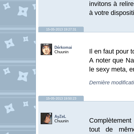
invitons à relir
à votre disposit
15-05-2013 19:27:31
Dérkomai
Il en faut pour t
Chuunin
A noter que Nar
le sexy meta, er
Dernière modifica
15-05-2013 19:50:23
AyZeL
Complètement d
Chuunin
tout de même