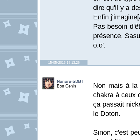
dire qu'il y a d
Enfin j'imagine[
Pas besoin d'êt
présence, Sasu
o.o'.
15-05-2013 18:13:26
Nonoru-SDBT
Non mais à la r
Bon Genin
chakra à ceux qu
ça passait nicke
le Doton.
Sinon, c'est peu