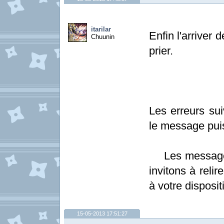
itarilar
Enfin l'arriver
Chuunin
prier.
Les erreurs sui
le message pui
Les messages 
invitons à relir
à votre disposit
15-05-2013 17:51:27