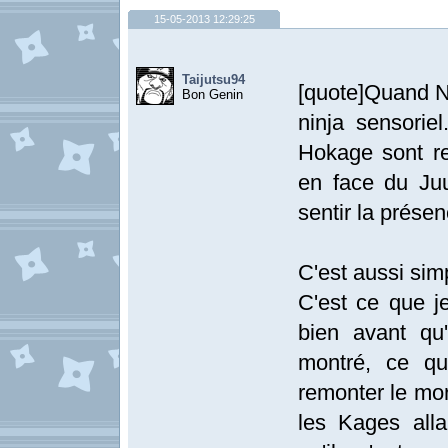
15-05-2013 12:29:25
Taijutsu94
[quote]Quand Na
Bon Genin
ninja sensorie
Hokage sont re
en face du Juu
sentir la prése
C'est aussi sim
C'est ce que je
bien avant qu'
montré, ce qu
remonter le mor
les Kages all