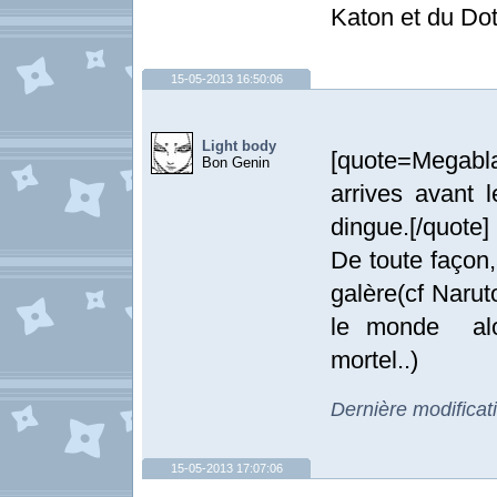
Katon et du Do
15-05-2013 16:50:06
Light body
[quote=Megabla
Bon Genin
arrives avant 
dingue.[/quote]
De toute façon
galère(cf Naru
le monde alo
mortel..)
Dernière modificat
15-05-2013 17:07:06