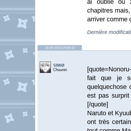
ai oublié ou 
chapitres mais,
arriver comme 
Dernière modifica
15-05-2013 19:08:33
SIMIØ
[quote=Nonoru-
Chuunin
fait que je s
quelquechose d
est pas surpri
[/quote]
Naruto et Kyuu
ont très certa
tout comme Mad