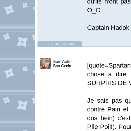
qu'ils n'ont pa
O_O.
Captain Hadok 
15-05-2013 12:33:02
San Vador
[quote=Spartan
Bon Genin
chose a dir
SURPRIS DE V
Je sais pas qu
contre Pain et 
dos hein) c'es
Pile Poil!). Pou