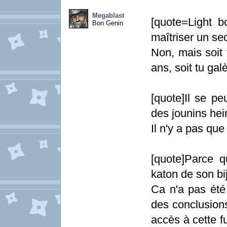
Megablast
[quote=Light b
Bon Genin
maîtriser un se
Non, mais soit 
ans, soit tu ga
[quote]Il se pe
des jounins hein
Il n'y a pas qu
[quote]Parce q
katon de son bi
Ca n'a pas été 
des conclusions
accès à cette f