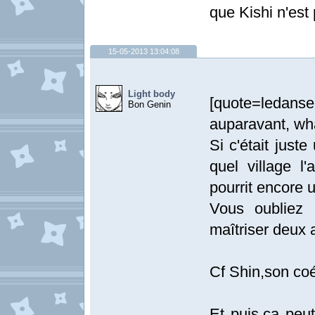
que Kishi n'est
15-05-2013 13:04:08
Light body
[quote=ledan
Bon Genin
auparavant, wha
Si c'était just
quel village l'
pourrit encore 
Vous oubliez 
maîtriser deux a
Cf Shin,son coéq
Et puis,ça peu