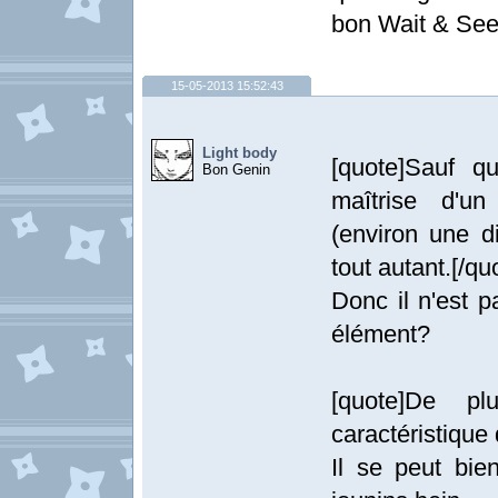
bon Wait & Se
15-05-2013 15:52:43
Light body
[quote]Sauf q
Bon Genin
maîtrise d'u
(environ une d
tout autant.[/qu
Donc il n'est p
élément?
[quote]De p
caractéristique
Il se peut bie