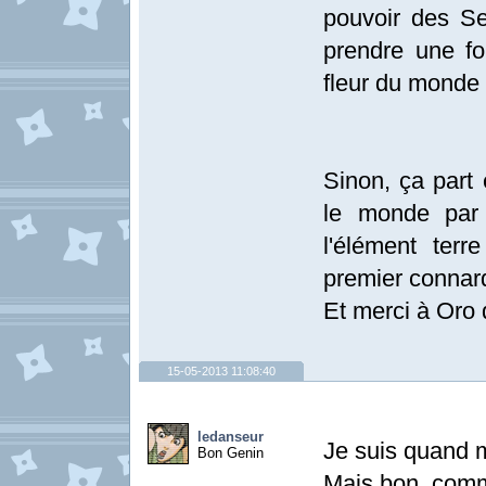
pouvoir des Se
prendre une fo
fleur du monde 
Sinon, ça part 
le monde par 
l'élément ter
premier connard
Et merci à Oro 
15-05-2013 11:08:40
ledanseur
Je suis quand 
Bon Genin
Mais bon, comm