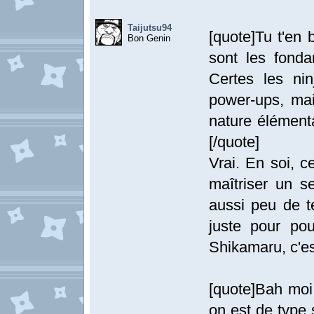
Taijutsu94
[quote]Tu t'en
Bon Genin
sont les fonda
Certes les ni
power-ups, mai
nature élémenta
[/quote]
Vrai. En soi, c
maîtriser un s
aussi peu de te
juste pour pou
Shikamaru, c'es
[quote]Bah moi,
on est de type 