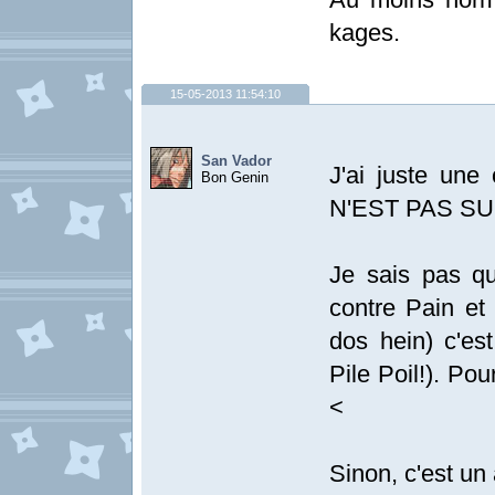
kages.
15-05-2013 11:54:10
San Vador
J'ai juste u
Bon Genin
N'EST PAS SU
Je sais pas qu
contre Pain et 
dos hein) c'es
Pile Poil!). Pou
<
Sinon, c'est un