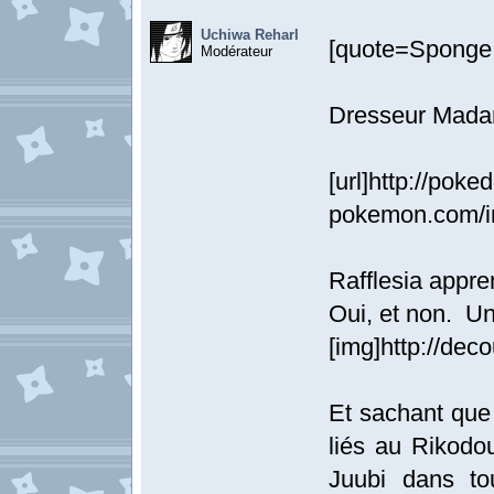
Uchiwa Reharl
[quote=Sponge 
Modérateur
Dresseur Madar
[url]http://poke
pokemon.com/im
Rafflesia appre
Oui, et non. Une
[img]http://dec
Et sachant que
liés au Rikodo
Juubi dans to