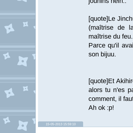
jounins hein..
[quote]Le Jinch
(maîtrise de l
maîtrise du feu
Parce qu'il ava
son bijuu.
[quote]Et Akihi
alors tu n'es p
comment, il fau
Ah ok :p!
15-05-2013 15:59:10