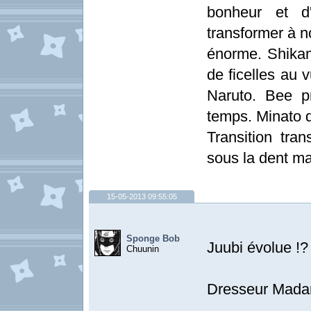
bonheur et d'
transformer à n
énorme. Shika
de ficelles au 
Naruto. Bee p
temps. Minato d
Transition tran
sous la dent ma
15-05-2013 09:55:05
Sponge Bob
Juubi évolue !?
Chuunin
Dresseur Madar