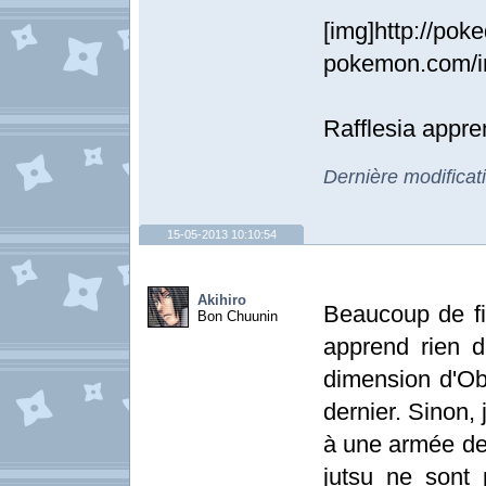
[img]http://pok
pokemon.com/im
Rafflesia appr
Dernière modifica
15-05-2013 10:10:54
Akihiro
Beaucoup de fi
Bon Chuunin
apprend rien d
dimension d'Obi
dernier. Sinon,
à une armée de
jutsu ne sont 