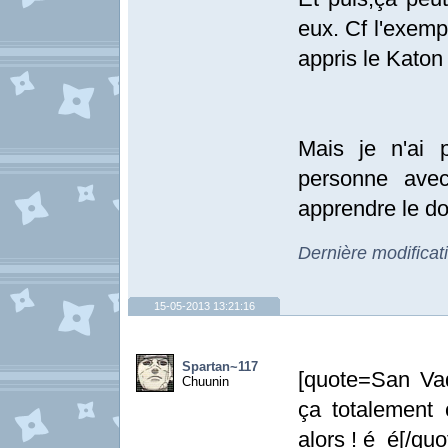
eux. Cf l'exemp
appris le Katon
Mais je n'ai p
personne avec
apprendre le do
Dernière modificat
15-05-2013 13:21:16
Spartan~117
[quote=San Vad
Chuunin
ça totalement 
alors ! é_é[/quo