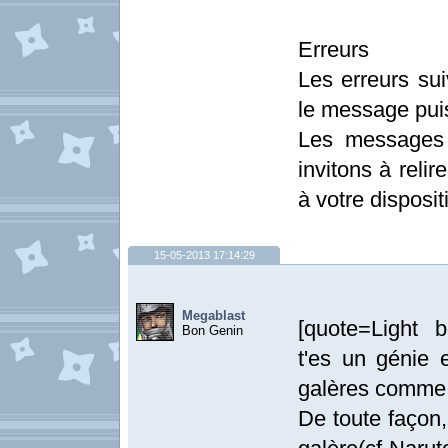
Erreurs
Les erreurs sui
le message pui
Les messages 
invitons à relir
à votre disposit
15-05-2013 17:14:29
Megablast
[quote=Light 
Bon Genin
t'es un génie e
galères comme 
De toute façon