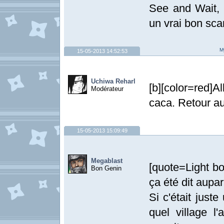
See and Wait, ç
un vrai bon sca
My
15-05-2013 14:52:53
Uchiwa Reharl
[b][color=red]All
Modérateur
caca. Retour au 
15-05-2013 15:09:49
Megablast
[quote=Light b
Bon Genin
ça été dit aupa
Si c'était just
quel village l'