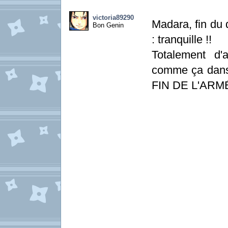
victoria89290
Madara, fin du 
Bon Genin
: tranquille !!
Totalement d
comme ça dans e
FIN DE L'ARM