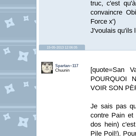
truc, c'est qu
convaincre Obi
Force x')
J'voulais qu'ils 
15-05-2013 12:06:05
Spartan~117
[quote=San Va
Chuunin
POURQUOI N
VOIR SON PÈR
Je sais pas qu
contre Pain et 
dos hein) c'es
Pile Poil!). Pou