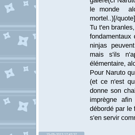
galère(cf Naru
le monde alo
mortel..)[/quote
Tu t'en branles
fondamentaux d
ninjas peuven
mais s'ils n'
élémentaire, alo
Pour Naruto qu
(et ce n'est 
donne son chak
imprègne afin
débordé par le f
s'en servir comm
15-05-2013 17:43:37