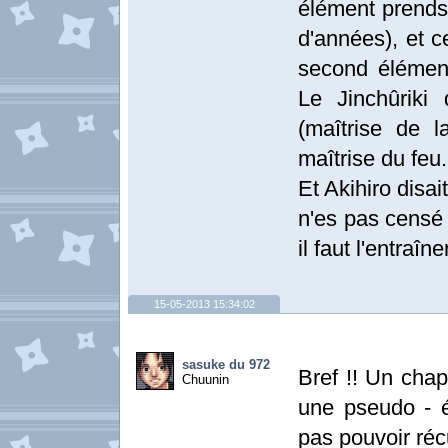
élément prends
d'années), et c
second élément
Le Jinchûriki
(maîtrise de l
maîtrise du feu
Et Akihiro disai
n'es pas censé 
il faut l'entraî
15-05-2013 15:34:02
sasuke du 972
Bref !! Un cha
Chuunin
une pseudo - é
pas pouvoir réc