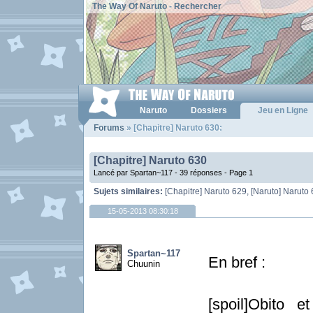
The Way Of Naruto
-
Rechercher
Naruto
Dossiers
Jeu en Ligne
Forums
» [Chapitre] Naruto 630:
[Chapitre] Naruto 630
Lancé par Spartan~117 - 39 réponses -
Page 1
Sujets similaires:
[Chapitre] Naruto 629
,
[Naruto] Naruto
15-05-2013 08:30:18
Spartan~117
En bref :
Chuunin
[spoil]Obito 