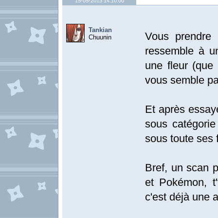
15-05-2013 14:10:00
Tankian
Vous prendre 
Chuunin
ressemble à u
une fleur (que
vous semble pa
Et après essaye
sous catégori
sous toute ses 
Bref, un scan p
et Pokémon, t'f
c'est déjà une 