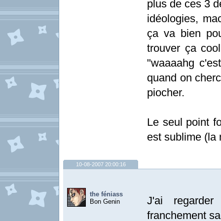
plus de ces 3 de
idéologies, mac
ça va bien po
trouver ça cool
"waaaahg c'est 
quand on cherch
piocher.
Le seul point fo
est sublime (la
10-08-2007 20:00:16
the féniass
J'ai regarde
Bon Genin
franchement san