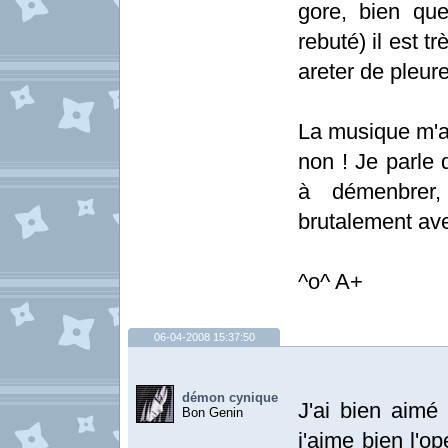
gore, bien qu
rebuté) il est tr
areter de pleure
La musique m'a 
non ! Je parle 
à démenbrer
brutalement avec
^o^ A+
06-04-2008 15:37:50
démon cynique
J'ai bien aimé
Bon Genin
j'aime bien l'o