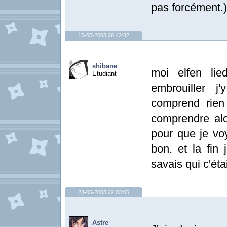
pas forcément.)
15-05-2008 20:42:32
shibane
moi elfen lie
Etudiant
embrouiller j
comprend rien
comprendre alo
pour que je voy
bon. et la fin 
savais qui c'ét
23-05-2008 22:03:05
Astre