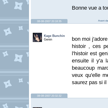
Bonne vue a to
Avant da
08-08-2007 20:18:35
Kage Bunchin
bon moi j'ador
Genin
histoir , ces p
l'histoir est g
ensuite il y'a 
beaucoup marqu
veux qu'elle me
saurez pas si il
08-08-2007 20:32:32