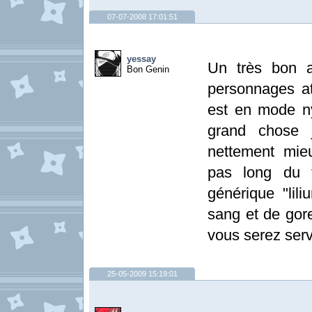
07-07-2008 17:01:51
yessay
Un très bon a
Bon Genin
personnages at
est en mode n
grand chose j
nettement mie
pas long du t
générique "lil
sang et de gor
vous serez serv
25-05-2009 15:19:01