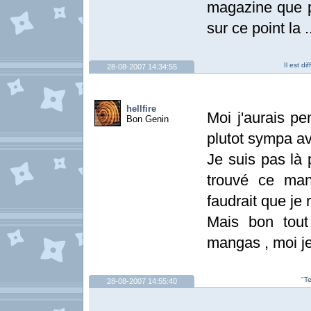
magazine que po
sur ce point la 
Il est d
28-08-2007 14:34:55
hellfire
Moi j'aurais pe
Bon Genin
plutot sympa av
Je suis pas là 
trouvé ce man
faudrait que je 
Mais bon tou
mangas , moi je 
"T
28-08-2007 14:55:40