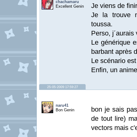
chachamaru
Je viens de fini
Excellent Genin
Je la trouve 
toussa.
Perso, j´aurais
Le générique e
barbant après d
Le scénario est 
Enfin, un anime
25-05-2009 17:59:27
naru41
bon je sais pas
Bon Genin
de tout lire) m
vectors mais c'