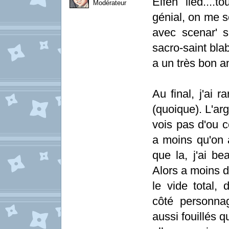
Elfen lied....
Modérateur
génial, on me s
avec scenar' su
sacro-saint bla
a un très bon a
Au final, j'ai 
(quoique). L'arg
vois pas d'ou c
a moins qu'on 
que la, j'ai be
Alors a moins d
le vide total,
côté personnag
aussi fouillés q