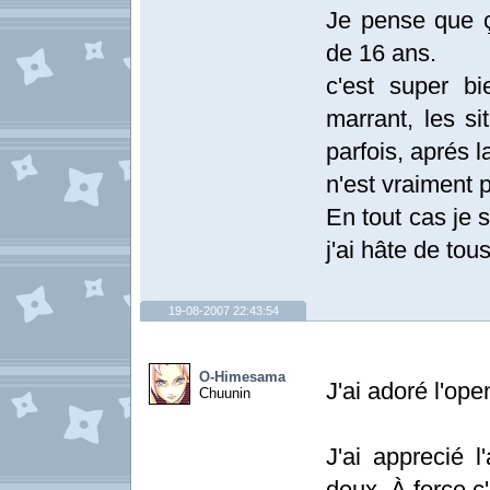
Je pense que ç
de 16 ans.
c'est super bi
marrant, les si
parfois, aprés 
n'est vraiment p
En tout cas je 
j'ai hâte de tous
19-08-2007 22:43:54
O-Himesama
J'ai adoré l'ope
Chuunin
J'ai apprecié l
deux. À force c'