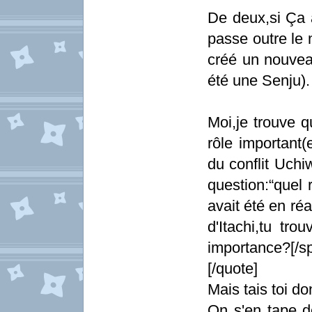
De deux,si Ça 
passe outre le 
créé un nouveau
été une Senju).
Moi,je trouve q
rôle important(
du conflit Uchi
question:“quel 
avait été en réa
d'Itachi,tu tro
importance?[/sp
[/quote]
Mais tais toi do
On s'en tape d