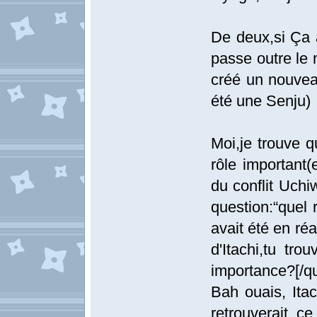
De deux,si Ça 
passe outre le 
créé un nouveau
été une Senju)
Moi,je trouve q
rôle important(
du conflit Uchi
question:“quel 
avait été en réa
d'Itachi,tu tro
importance?[/qu
Bah ouais, Ita
retrouverait c