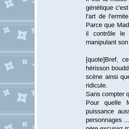
génétique c'est 
l'art de l'ermi
Parce que Madar
il contrôle l
manipulant son
[quote]Bref, c
hérisson bouddh
scène ainsi qu
ridicule.
Sans compter q
Pour quelle f
puissance aus
personnages ..
père excusez mo