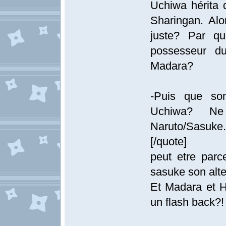
Uchiwa hérita 
Sharingan. Alo
juste? Par qu
possesseur d
Madara?
-Puis que son
Uchiwa? Ne 
Naruto/Sasuke. P
[/quote]
peut etre parc
sasuke son alte
Et Madara et H
un flash back?!