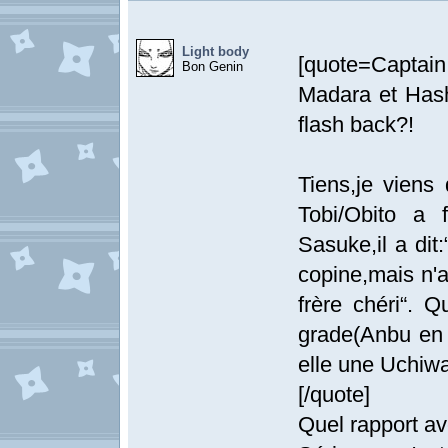
Light body
[quote=Captai
Bon Genin
Madara et Hash
flash back?!
Tiens,je viens
Tobi/Obito a f
Sasuke,il a dit
copine,mais n'a
frère chéri“. Q
grade(Anbu en 
elle une Uchiwa
[/quote]
Quel rapport ave