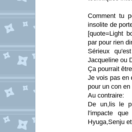
Comment tu pe
insolite de por
[quote=Light b
par pour rien dir
Sérieux qu'es
Jacqueline ou Da
Ça pourrait être
Je vois pas en q
pour un con en 
Au contraire:
De un,lis le 
l'impacte que
Hyuga,Senju et 