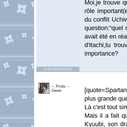
Moi,je trouve q
rôle important(
du conflit Uchi
question:“quel 
avait été en réa
d'Itachi,tu tro
importance?
21-02-2013 20:02:27
~_Pride_~
[quote=Spartan~
Genin
plus grande que 
Là c'est tout s
Mais il a fait 
Kyuubi, son dr