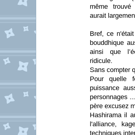
même trouvé c
aurait largeme
Bref, ce n'étai
bouddhique aus
ainsi que l’
ridicule.
Sans compter q
Pour quelle f
puissance aus
personnages ..
père excusez mo
Hashirama il a
l'alliance, ka
techniques inter