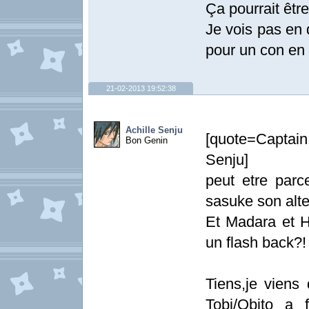
Ça pourrait être
Je vois pas en q
pour un con en 
21-02-2013 19:52:38
Achille Senju
[quote=Captain
Bon Genin
Senju]
peut etre parc
sasuke son alte
Et Madara et H
un flash back?!
Tiens,je viens
Tobi/Obito a f