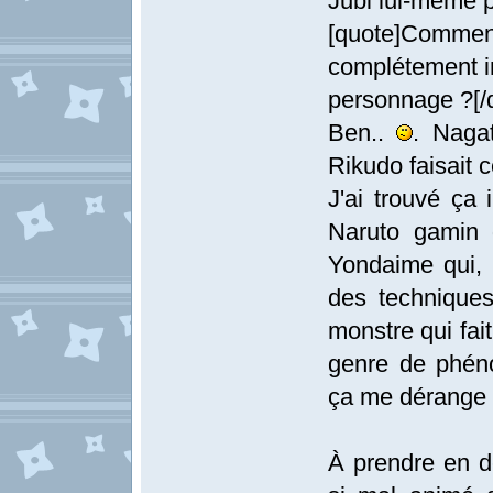
Jubi lui-même pa
[quote]Comm
complétement in
personnage ?[/
Ben..
. Naga
Rikudo faisait c
J'ai trouvé ça 
Naruto gamin 
Yondaime qui,
des techniques
monstre qui fait
genre de phéno
ça me dérange 
À prendre en de