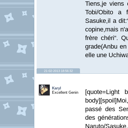
Tiens,je viens
Tobi/Obito a f
Sasuke,il a dit
copine,mais n'a
frère chéri“. Q
grade(Anbu en 
elle une Uchiw
21-02-2013 18:56:32
Karyl
[quote=Light b
Excellent Genin
body][spoil]Moi
passé des Sen
des génération
Naruto/Sasuke.