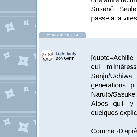
Susanô. Seule
passe à la vite
21-02-2013 18:53:24
Light body
[quote=Achille
Bon Genin
qui m'intéres
Senju/Uchiw
générations p
Naruto/Sasuke.
Aloes qu'il y
quelques explic
Comme:-D'aprè