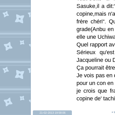
Sasuke,il a dit
copine,mais n'a
frère chéri“. Q
grade(Anbu en 
elle une Uchiw
Quel rapport ave
Sérieux qu'es
Jacqueline ou Da
Ça pourrait être
Je vois pas en q
pour un con en 
je crois que f
copine de' tachi
« 
21-02-2013 19:58:06