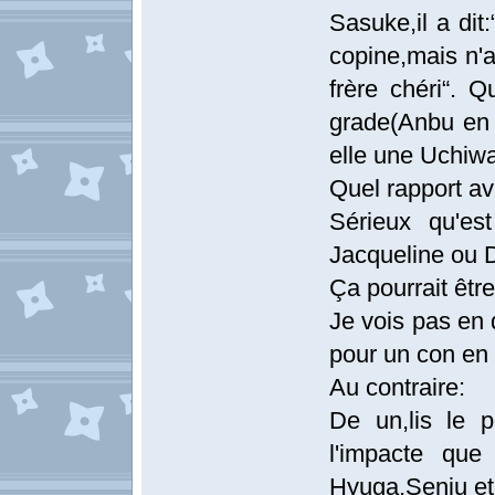
Sasuke,il a dit
copine,mais n'a
frère chéri“. Q
grade(Anbu en 
elle une Uchiw
Quel rapport ave
Sérieux qu'es
Jacqueline ou Da
Ça pourrait être
Je vois pas en q
pour un con en 
Au contraire:
De un,lis le 
l'impacte que
Hyuga,Senju et 