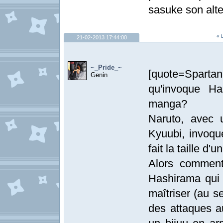
sasuke son alte
« 
21-02-2013 17:44:00
~_Pride_~
[quote=Spartan~
Genin
qu'invoque Ha
manga?
Naruto, avec u
Kyuubi, invoq
fait la taille d'u
Alors commen
Hashirama qui
maîtriser (au se
des attaques a