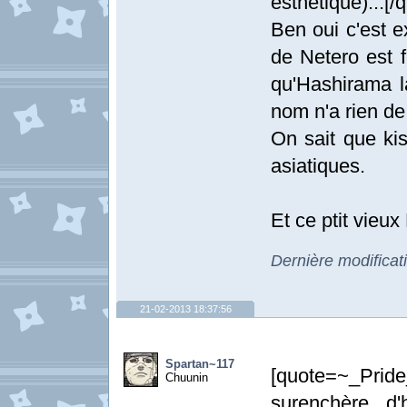
esthétique)...[/
Ben oui c'est 
de Netero est f
qu'Hashirama la
nom n'a rien de
On sait que ki
asiatiques.
Et ce ptit vieux
Dernière modificat
21-02-2013 18:37:56
Spartan~117
[quote=~_Prid
Chuunin
surenchère d'