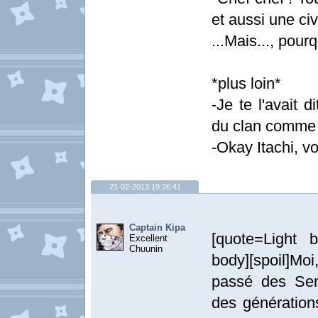
et aussi une civ
...Mais..., pour
*plus loin*
-Je te l'avait 
du clan comme
-Okay Itachi, vo
21-02-2013 19:26:41
Captain Kipa
[quote=Light b
Excellent
Chuunin
body][spoil]Moi
passé des Sen
des génération