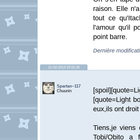
raison. Elle n
tout ce qu'Ita
l'amour qu'il p
point barre.
Dernière modificat
21-02-2013 20:02:36
Spartan~117
[spoil][quot
Chuunin
[quote=Light b
eux,ils ont droi
Tiens,je viens
Tobi/Obito a f