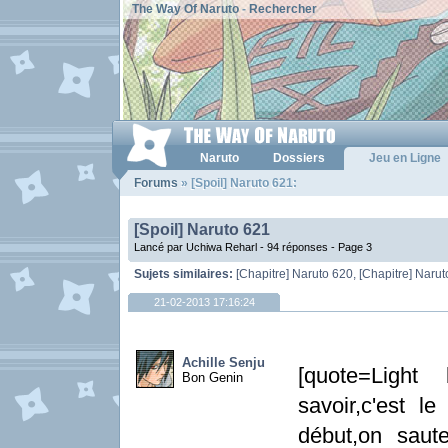
The Way Of Naruto
-
Rechercher
Naruto
Dossiers
Jeu en Ligne
Forums
» [Spoil] Naruto 621:
[Spoil] Naruto 621
Lancé par Uchiwa Reharl - 94 réponses -
Page 3
Sujets similaires:
[Chapitre] Naruto 620
,
[Chapitre] Naru
21-02-2013 17:16:24
Achille Senju
[quote=Light 
Bon Genin
savoir,c'est 
début,on saut