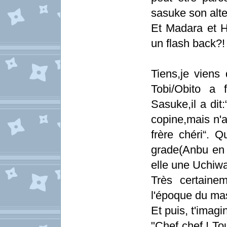
sasuke son alte
Et Madara et H
un flash back?!
Tiens,je viens
Tobi/Obito a f
Sasuke,il a dit
copine,mais n'a
frère chéri“. Q
grade(Anbu en 
elle une Uchiw
Très certaine
l'époque du mas
Et puis, t'imag
"Chef chef ! To