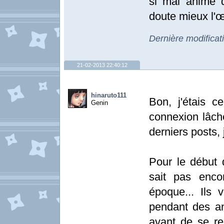
si mal animé d
doute mieux l'œ
Dernière modifica
21-02-2013 22:40:12
hinaruto111
Bon, j'étais c
Genin
connexion lâche
derniers posts, 
Pour le début d
sait pas enco
époque... Ils 
pendant des an
avant de se re