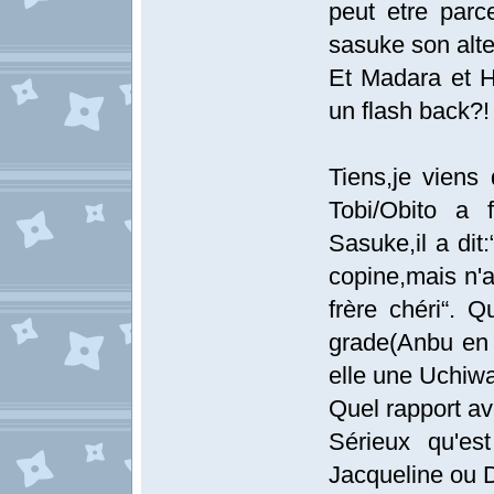
peut etre parc
sasuke son alte
Et Madara et H
un flash back?!
Tiens,je viens
Tobi/Obito a f
Sasuke,il a dit
copine,mais n'a
frère chéri“. Q
grade(Anbu en 
elle une Uchiw
Quel rapport ave
Sérieux qu'es
Jacqueline ou Da