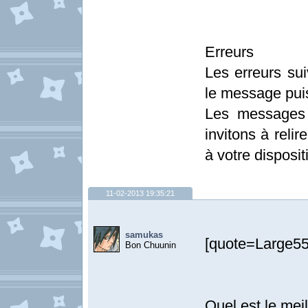
Erreurs
Les erreurs sui
le message pui
Les messages 
invitons à relir
à votre disposit
11-02-2013 19:35:21
samukas
[quote=Large55
Bon Chuunin
Quel est le mei