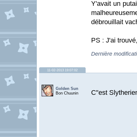
Y'avait un puta
malheureusem
débrouillait va
PS : J'ai trouvé
Dernière modificat
11-02-2013 19:07:02
Golden Sun
C"est Slytherien 
Bon Chuunin