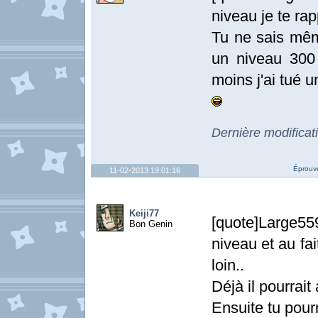
niveau je te rap
Tu ne sais mê
un niveau 300
moins j'ai tué u
Dernière modificat
Éprouve
11-02-2013 19:01:16
Keiji77
[quote]Large5
Bon Genin
niveau et au fai
loin..
Déjà il pourrait
Ensuite tu pourr