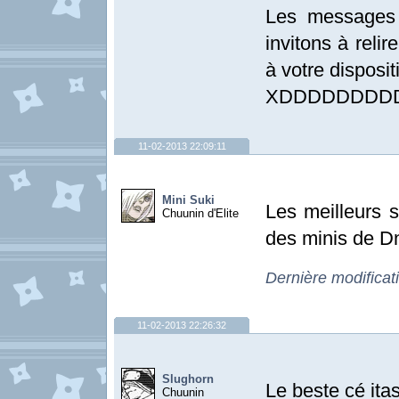
Les messages 
invitons à relir
à votre disposit
XDDDDDDDD
11-02-2013 22:09:11
Mini Suki
Les meilleurs so
Chuunin d'Elite
des minis de D
Dernière modificat
11-02-2013 22:26:32
Slughorn
Le beste cé ita
Chuunin