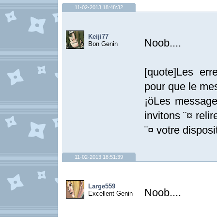
11-02-2013 18:48:32
Keiji77
Noob....
Bon Genin
[quote]Les erre
pour que le mes
¡öLes messages
invitons ¨¤ relir
¨¤ votre disposi
11-02-2013 18:51:39
Large559
Noob....
Excellent Genin