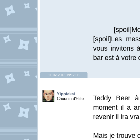
[spoil]Mort à
[spoil]Les me
vous invitons à
bar est à votre d
11-02-2013 19:17:03
Yippiekai
Teddy Beer à 
Chuunin d'Elite
moment il a a
revenir il ira vr
Mais je trouve 