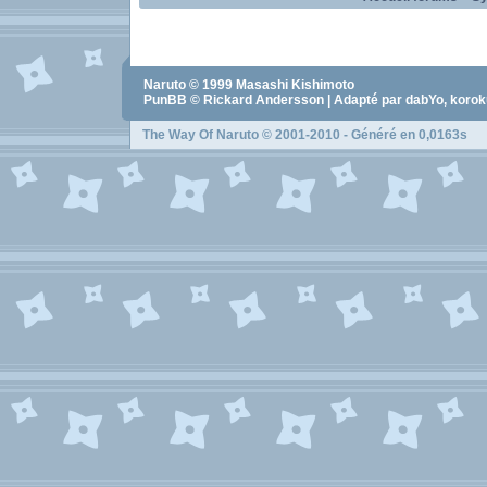
Naruto
© 1999
Masashi Kishimoto
PunBB © Rickard Andersson | Adapté par dabYo, koro
The Way Of Naruto
© 2001-2010 - Généré en 0,0163s