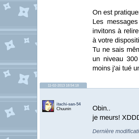
On est pratiqu
Les messages 
invitons à relir
à votre disposit
Tu ne sais mê
un niveau 300
moins j'ai tué 
11-02-2013 18:54:18
itachi-san-54
Obin..
Chuunin
je meurs! X
Dernière modificat