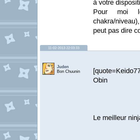
à votre dispositi
Pour moi le
chakra/niveau), 
peut pas dire c
11-02-2013 22:03:33
Juden
[quote=Keido77]
Bon Chuunin
Obin
Le meilleur ninj