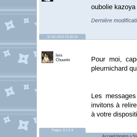
oubolie kazoya 
Dernière modificat
11-02-2013 23:26:24
leis
Pour moi, capo
Chuunin
pleurnichard qu
Les messages 
invitons à relir
à votre disposit
Pages:
1
2
3
4
Accueil forums
»
Sy