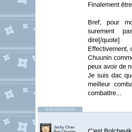
Finalement être
Bref, pour mo
surement pa
dire[/quote]
Effectivement,
Chuunin comme t
peux avoir de n
Je suis dac que
meilleur comb
combattre...
11-02-2013 19:01:28
Jacky Chan
C'est Bolchevik.
Bon Chuunin