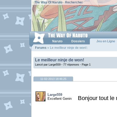
The Way Of Naruto
-
Rechercher
Naruto
Dossiers
Jeu en Ligne
Forums
» Le meilleur ninje de won!:
Le meilleur ninje de won!
Lancé par Large559 - 77 réponses -
Page 1
11-02-2013 18:46:25
Large559
Bonjour tout le
Excellent Genin