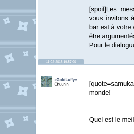
[spoil]Les me
vous invitons à
bar est à votre
être argumentés
Pour le dialogue
11-02-2013 19:57:00
¤GoldLuffy¤
[quote=samuka
Chuunin
monde!
Quel est le mei