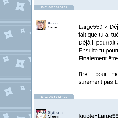
11-02-2013 18:54:23
Kinohi
Large559 > Déjà
Genin
fait que tu ai tu
Déjà il pourrait
Ensuite tu pourr
Finalement être
Bref, pour mo
surement pas La
11-02-2013 18:57:21
Slytherin
[quote=Large
Chuunin