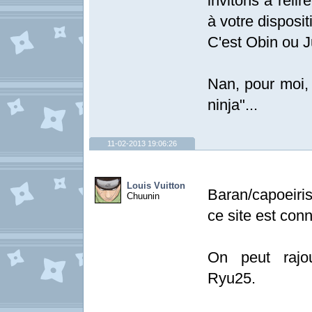
invitons à relir
à votre disposit
C'est Obin ou J
Nan, pour moi, 
ninja"...
11-02-2013 19:06:26
Louis Vuitton
Baran/capoeiris
Chuunin
ce site est con
On peut rajou
Ryu25.