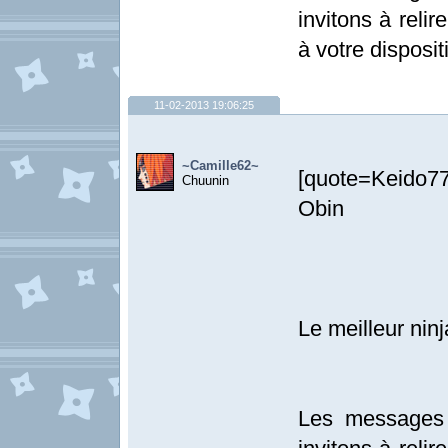
invitons à relir
à votre disposit
11-02-2013 19:06:25
~Camille62~
[quote=Keido77]
Chuunin
Obin
Le meilleur ninj
Les messages 