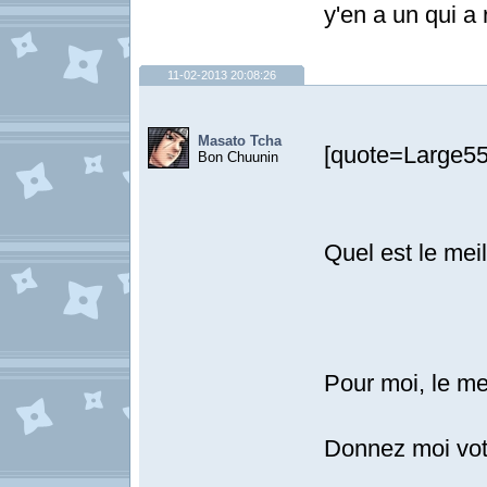
y'en a un qui a r
11-02-2013 20:08:26
Masato Tcha
[quote=Large55
Bon Chuunin
Quel est le mei
Pour moi, le me
Donnez moi votr