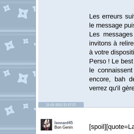
Les erreurs sui
le message pui
Les messages 
invitons à relir
à votre disposit
Perso ! Le best
le connaissen
encore, bah 
verrez qu'il gèr
11-02-2013 21:57:27
leonard45
[spoil][quote=L
Bon Genin