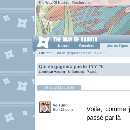
The Way Of Naruto
-
Rechercher
Naruto
Dossiers
Jeu en Ligne
Forums
» Qui ne gagnera pas le TYY #5:
Qui ne gagnera pas le TYY #5
Lancé par Volsung - 6 réponses -
Page 1
15-01-2013 19:15:58
Volsung
Voila, comme j
Bon Chuunin
passé par là