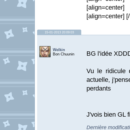
[align=center
[align=center] [/
15-01-2013 20:09:03
Welkin
BG l'idée XDD
Bon Chuunin
Vu le ridicule
actuelle, j'pens
perdants
J'vois bien GL f
Dernière modificat