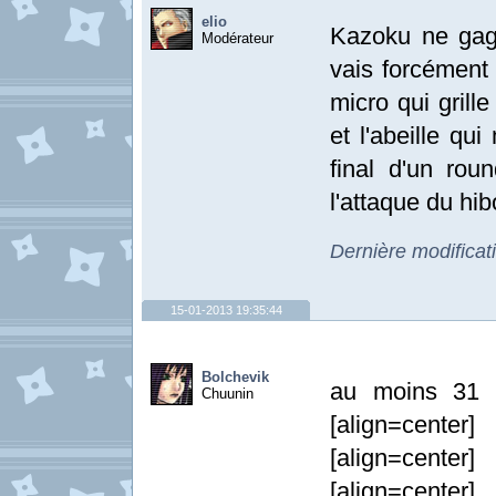
elio
Kazoku ne gag
Modérateur
vais forcément 
micro qui grill
et l'abeille qu
final d'un rou
l'attaque du hi
Dernière modificat
15-01-2013 19:35:44
Bolchevik
au moins 31 t
Chuunin
[align=center
[align=center
[align=center