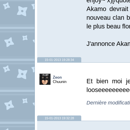
enjoy~ x)[/quot
Akamo devrait 
nouveau clan b
le plus beau flo
J'annonce Akam
15-01-2013 19:28:34
Zeon
Et bien moi 
Chuunin
looseeeeeeeee
Dernière modificat
15-01-2013 19:32:28