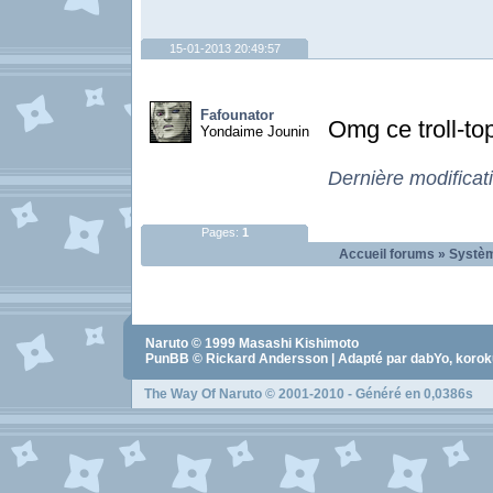
15-01-2013 20:49:57
Fafounator
Omg ce troll-top
Yondaime Jounin
Dernière modificat
Pages:
1
Accueil forums
»
Systèm
Naruto
© 1999
Masashi Kishimoto
PunBB © Rickard Andersson | Adapté par dabYo, koro
The Way Of Naruto
© 2001-2010 - Généré en 0,0386s