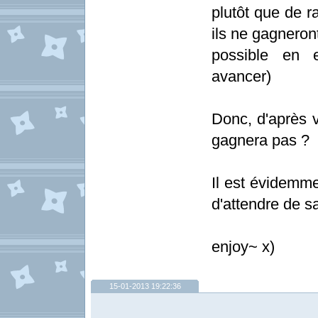
plutôt que de r
ils ne gagneront"
possible en e
avancer)
Donc, d'après v
gagnera pas ?
Il est évidemm
d'attendre de s
enjoy~ x)
15-01-2013 19:22:36