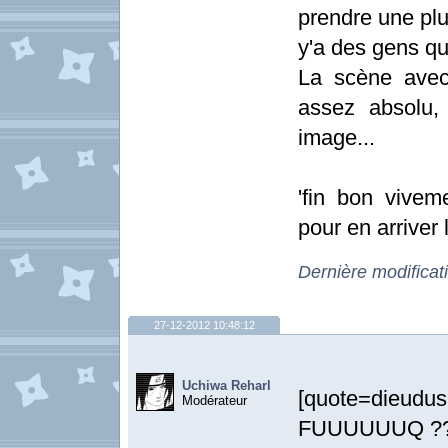
prendre une plu
y'a des gens qu
La scène avec 
assez absolu,
image...
'fin bon vivem
pour en arriver 
Dernière modificat
27-12-2012 10:48:12
Uchiwa Reharl
[quote=di
Modérateur
FUUUUUUQ ?