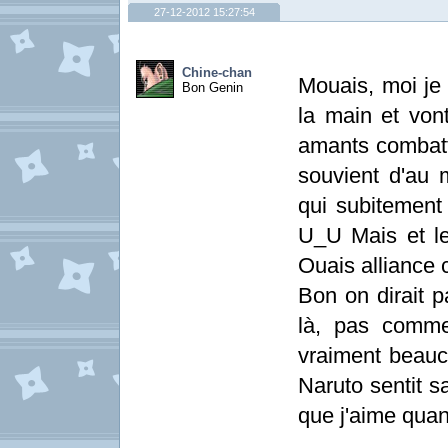
27-12-2012 15:27:54
Chine-chan
Mouais, moi je 
Bon Genin
la main et von
amants combatt
souvient d'au 
qui subitement 
U_U Mais et le
Ouais alliance c
Bon on dirait 
là, pas comme
vraiment beauco
Naruto sentit s
que j'aime quan