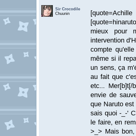
Sir Crocodile
[quote=Achi
Chuunin
[quote=hinarut
mieux pour mo
intervention d'
compte qu'elle 
même si il repa
un sens, ça m'
au fait que c'
etc... Mer[b]t[
envie de sauv
que Naruto est 
sais quoi -_-' 
le faire, en re
>_> Mais bon, 