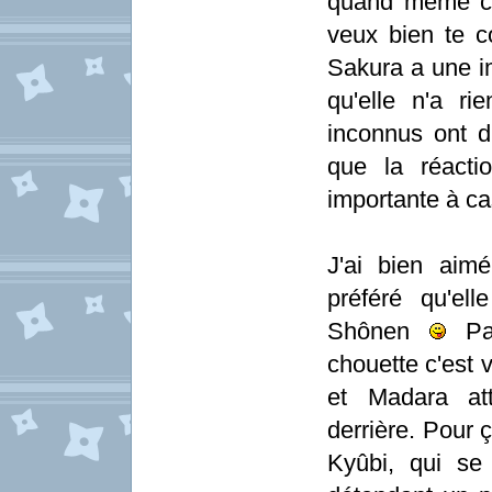
quand même ce
veux bien te c
Sakura a une im
qu'elle n'a r
inconnus ont dr
que la réacti
importante à ca
J'ai bien aimé
préféré qu'el
Shônen
Par
chouette c'est v
et Madara att
derrière. Pour ç
Kyûbi, qui se