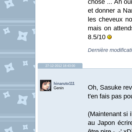
chose ... Ah ou
et donner a Nar
les cheveux no
mais on attend
8.5/10
Dernière modifica
27-12-2012 18:43:00
hinaruto111
Oh, Sasuke revi
Genin
t'en fais pas p
(Maintenant si 
au Japon écrir
être pire -_-' xD