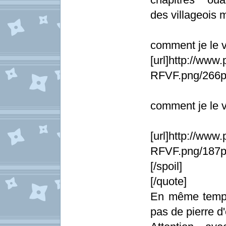
des villageois m
comment je le v
[url]http://www
RFVF.png/266px
comment je le v
[url]http://ww
RFVF.png/187p
[/spoil]
[/quote]
En même temps,
pas de pierre d'