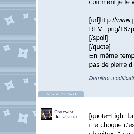
comment je le v
[url]http://ww
RFVF.png/187p
[/spoil]
[/quote]
En même temps,
pas de pierre d'
Dernière modificat
27-12-2012 15:54:21
Ghostwist
[quote=Light bo
Bon Chuunin
me choque c'es
chapitres " oua