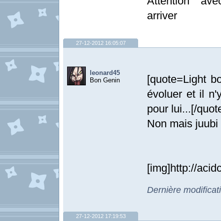
Attention ave
arriver
27-12-2012 16:05:07
leonard45
[quote=Light 
Bon Genin
évoluer et il n
pour lui...[/quot
Non mais juubi 
[img]http://ac
Dernière modificat
27-12-2012 17:19:53