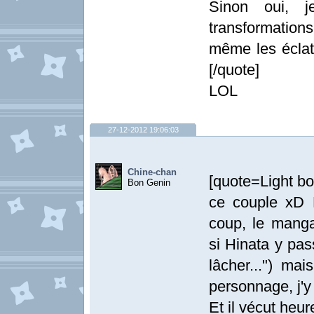
Sinon oui, j
transformation
même les éclate
[/quote]
LOL
27-12-2012 19:06:03
Chine-chan
[quote=Light bo
Bon Genin
ce couple xD 
coup, le manga
si Hinata y pas
lâcher...") m
personnage, j'y 
Et il vécut heur