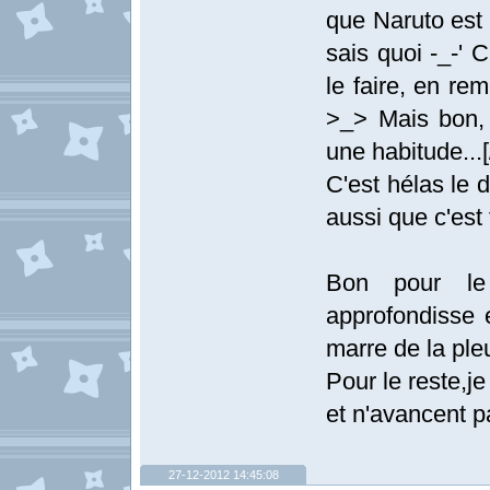
que Naruto est 
sais quoi -_-' 
le faire, en re
>_> Mais bon, 
une habitude...[
C'est hélas le 
aussi que c'est
Bon pour le 
approfondisse 
marre de la ple
Pour le reste,j
et n'avancent 
27-12-2012 14:45:08