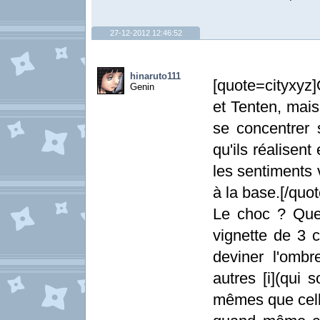
27-12-2012 12:46:52
hinaruto111
[quote=cityxyz]
Genin
et Tenten, mais
se concentrer s
qu'ils réalisent
les sentiments 
à la base.[/quot
Le choc ? Que
vignette de 3 
deviner l'ombr
autres [i](qui 
mêmes que celle