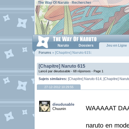
The Way Of Naruto
-
Rechercher
Naruto
Dossiers
Jeu en Ligne
Forums
» [Chapitre] Naruto 615:
[Chapitre] Naruto 615
Lancé par dieudusable - 68 réponses -
Page 1
Sujets similaires:
[Chapitre] Naruto 614
,
[Chapitre] Naru
27-12-2012 10:29:55
dieudusable
WAAAAAT DA
Chuunin
naruto en mode