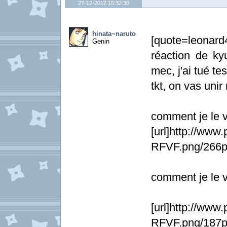
27-12-2012 15:32:30
hinata~naruto
[quote=leonar
Genin
réaction de ky
mec, j'ai tué te
tkt, on vas unir
comment je le v
[url]http://www
RFVF.png/266px
comment je le v
[url]http://ww
RFVF.png/187p