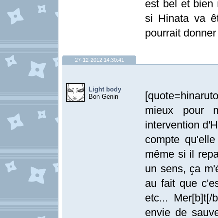
est bel et bien
si Hinata va ê
pourrait donne
27-12-2012 14:30:41
Light body
[quote=hinarut
Bon Genin
mieux pour mo
intervention d'
compte qu'elle 
même si il repa
un sens, ça m'
au fait que c'
etc... Mer[b]t[
envie de sauv