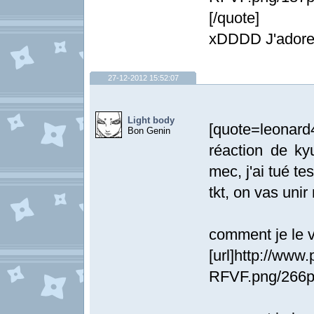
[/quote]
xDDDD J'adore
27-12-2012 15:52:07
Light body
[quote=leonard4
Bon Genin
réaction de ky
mec, j'ai tué te
tkt, on vas unir
comment je le v
[url]http://www
RFVF.png/266px