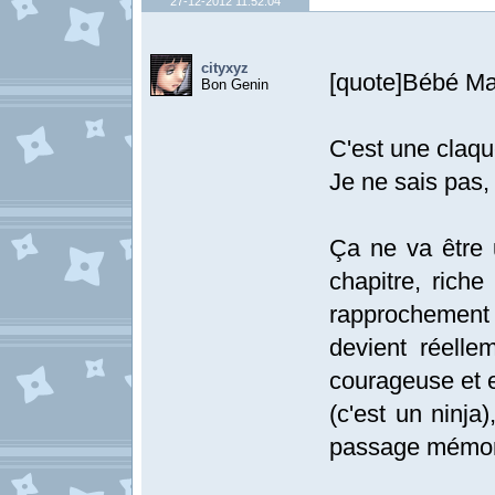
27-12-2012 11:52:04
cityxyz
[quote]Bébé Ma
Bon Genin
C'est une claqu
Je ne sais pas, o
Ça ne va être 
chapitre, riche
rapprochement 
devient réelle
courageuse et el
(c'est un ninja
passage mémora