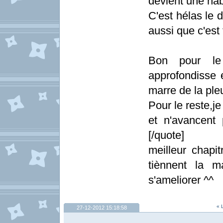
devient une hab
C'est hélas le 
aussi que c'est
Bon pour le 
approfondisse 
marre de la ple
Pour le reste,j
et n'avancent
[/quote]
meilleur chapi
tiènnent la m
s'ameliorer ^^
« 
27-12-2012 15:18:58