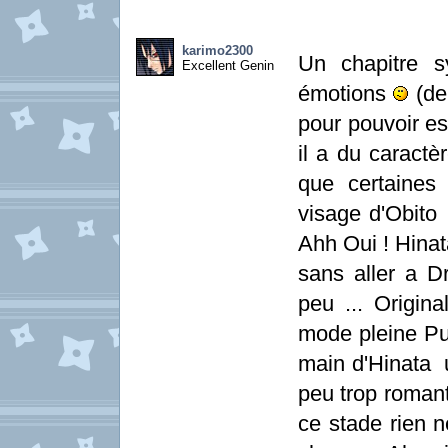
karimo2300
Un chapitre s
Excellent Genin
émotions
(de 
pour pouvoir e
il a du caractè
que certaines
visage d'Obito .
Ahh Oui ! Hinat
sans aller a D
peu ... Origin
mode pleine Pui
main d'Hinata u
peu trop romant
ce stade rien n