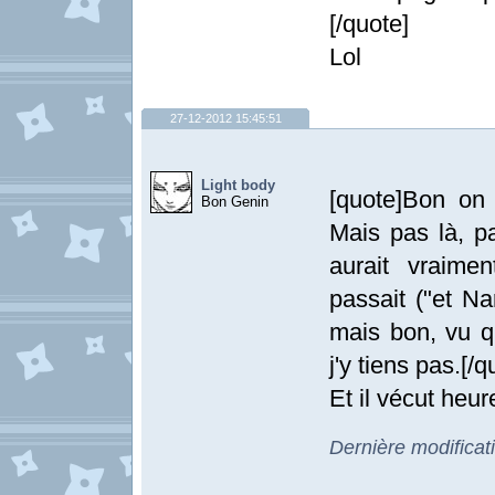
[/quote]
Lol
27-12-2012 15:45:51
Light body
[quote]Bon on 
Bon Genin
Mais pas là, 
aurait vraime
passait ("et Na
mais bon, vu 
j'y tiens pas.[/q
Et il vécut heur
Dernière modificat