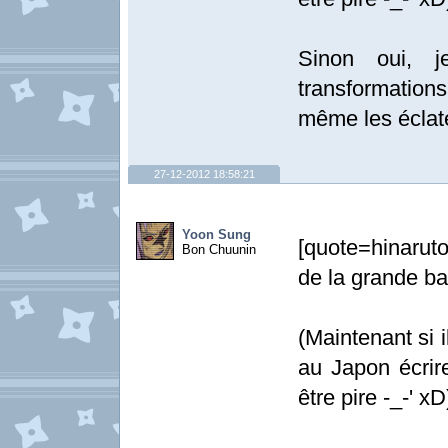
Sinon oui, j
transformation
même les éclate
27-12-2012 18:58:21
Yoon Sung
[quote=hinarut
Bon Chuunin
de la grande bat
(Maintenant si 
au Japon écrir
être pire -_-' xD