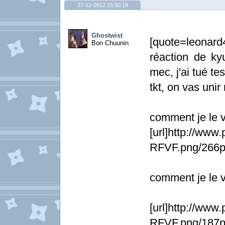
27-12-2012 15:50:18
Ghostwist
[quote=leonar
Bon Chuunin
réaction de ky
mec, j'ai tué te
tkt, on vas unir
comment je le v
[url]http://www
RFVF.png/266px
comment je le v
[url]http://ww
RFVF.png/187p