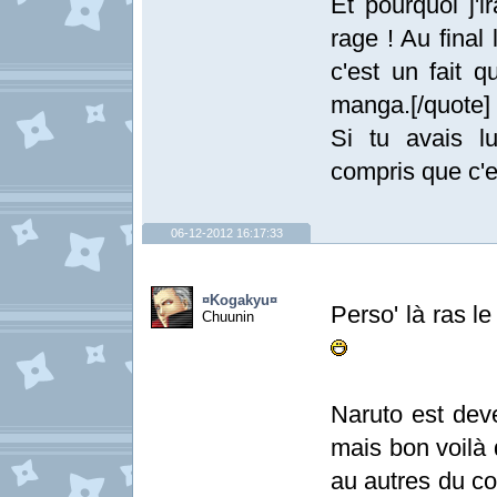
Et pourquoi j'i
rage ! Au final 
c'est un fait 
manga.[/quote]
Si tu avais l
compris que c'e
06-12-2012 16:17:33
¤Kogakyu¤
Perso' là ras le
Chuunin
Naruto est dev
mais bon voilà 
au autres du cou