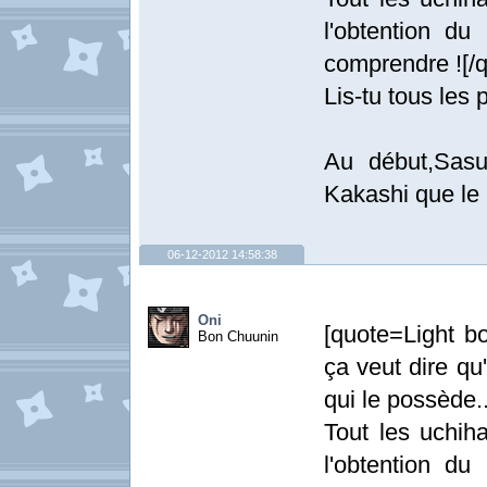
l'obtention d
comprendre ![/q
Lis-tu tous les 
Au début,Sasu
Kakashi que le 
06-12-2012 14:58:38
Oni
[quote=Light b
Bon Chuunin
ça veut dire qu
qui le possède..
Tout les uchiha
l'obtention d