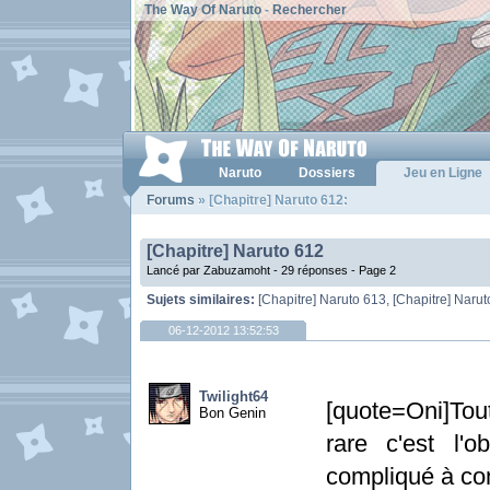
The Way Of Naruto
-
Rechercher
Naruto
Dossiers
Jeu en Ligne
Forums
» [Chapitre] Naruto 612:
[Chapitre] Naruto 612
Lancé par Zabuzamoht - 29 réponses -
Page 2
Sujets similaires:
[Chapitre] Naruto 613
,
[Chapitre] Narut
06-12-2012 13:52:53
Twilight64
[quote=Oni]Tout
Bon Genin
rare c'est l'
compliqué à co