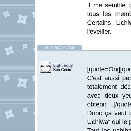
Il me semble q
tous les memb
Certains Uch
l'eveiller.
06-12-2012 14:28:39
Light body
[quote=Oni][qu
Bon Genin
C'est aussi pe
totalement dé
avec deux yeu
obtenir ...[/quot
Donc ça veut d
Uchiwa“ qui le 
Tout les uchiha