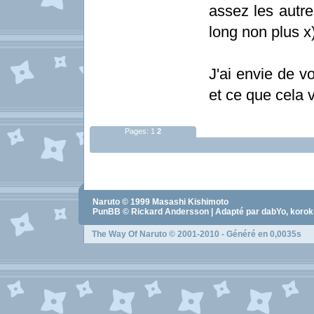
assez les autre
long non plus x)
J'ai envie de v
et ce que cela 
Pages:
1
2
Naruto
© 1999
Masashi Kishimoto
PunBB © Rickard Andersson | Adapté par dabYo, koro
The Way Of Naruto
© 2001-2010 - Généré en 0,0035s