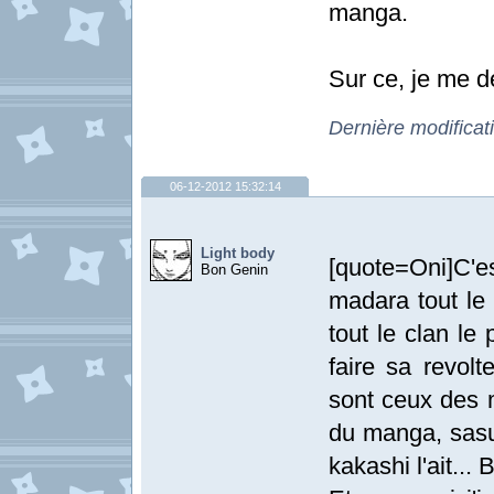
manga.
Sur ce, je me d
Dernière modificat
06-12-2012 15:32:14
Light body
[quote=Oni]C'e
Bon Genin
madara tout le
tout le clan le
faire sa revolt
sont ceux des 
du manga, sasu
kakashi l'ait...