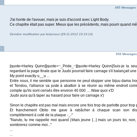
485 Messages 
J'ai honte de l'avouer, mais je suis d'accord avec Light Body.
Ce chapitre était pas super. Mieux que les précédents, mais pourri quand mê
Dernière modification par ledanseur (28-11-2012 19:19:14)
656 Messages 
[quote=Harley Quinn][quote=~_Pride_~][quote=Harley Quinn]Suis-je la se
regardant la page finale que le Juubi pourrait faire carnage s'il balançait une 
My point exactly u__u ...
Entre nous, il me semble que personne ne peut stopper une bijuu dama h
et Tendou, l'alliance va juste à abattoir à se réunir au même endroit com
compte qu'ils sont censés être environ 40 000 .... Waw quoi x'D
Juubi aura qu'à taper au hasard pour faire un carnage x')
Sinon le chapitre est pas mal mais encore une fois trop de parlotte pour trop 
Et franchement Obito me gave à rabâcher à chaque scan son disc
complétement à coté de la plaque -_-"
"Naruto, tu me rappelle moi quand j'étais jeune [...] mais un jours toi, non
sombrerez comme moi..."
...
...