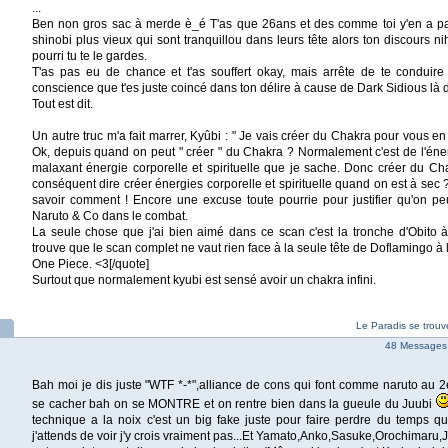
...
Ben non gros sac à merde è_é T'as que 26ans et des comme toi y'en a pa
shinobi plus vieux qui sont tranquillou dans leurs tête alors ton discours nih
pourri tu te le gardes.
T'as pas eu de chance et t'as souffert okay, mais arrête de te conduire
conscience que t'es juste coincé dans ton délire à cause de Dark Sidious là d
Tout est dit.
Un autre truc m'a fait marrer, Kyûbi : " Je vais créer du Chakra pour vous en 
Ok, depuis quand on peut " créer " du Chakra ? Normalement c'est de l'éner
malaxant énergie corporelle et spirituelle que je sache. Donc créer du Cha
conséquent dire créer énergies corporelle et spirituelle quand on est à sec 
savoir comment ! Encore une excuse toute pourrie pour justifier qu'on p
Naruto & Co dans le combat.
La seule chose que j'ai bien aimé dans ce scan c'est la tronche d'Obito à 
trouve que le scan complet ne vaut rien face à la seule tête de Doflamingo à l
One Piece. <3[/quote]
Surtout que normalement kyubi est sensé avoir un chakra infini.
Le Paradis se trouv
48 Messages
Bah moi je dis juste "WTF *-*",alliance de cons qui font comme naruto au 
se cacher bah on se MONTRE et on rentre bien dans la gueule du Juubi
technique a la noix c'est un big fake juste pour faire perdre du temps quo
j'attends de voir j'y crois vraiment pas...Et Yamato,Anko,Sasuke,Orochimaru,