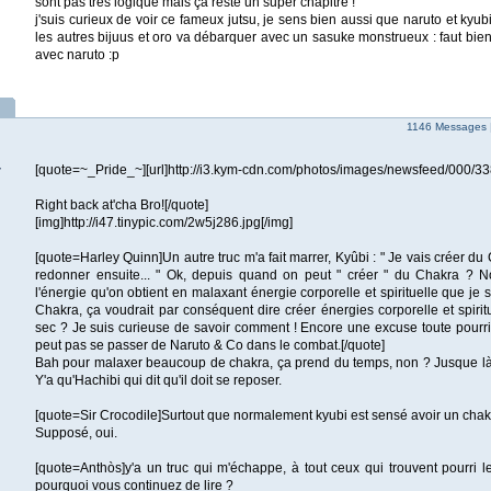
sont pas trés logique mais ça reste un super chapitre !
j'suis curieux de voir ce fameux jutsu, je sens bien aussi que naruto et kyub
les autres bijuus et oro va débarquer avec un sasuke monstrueux : faut bien q
avec naruto :p
1146 Messages 
[quote=~_Pride_~][url]http://i3.kym-cdn.com/photos/images/newsfeed/000/338/
T
Right back at'cha Bro![/quote]
[img]http://i47.tinypic.com/2w5j286.jpg[/img]
[quote=Harley Quinn]Un autre truc m'a fait marrer, Kyûbi : " Je vais créer d
redonner ensuite... " Ok, depuis quand on peut " créer " du Chakra ? N
l'énergie qu'on obtient en malaxant énergie corporelle et spirituelle que je
Chakra, ça voudrait par conséquent dire créer énergies corporelle et spiri
sec ? Je suis curieuse de savoir comment ! Encore une excuse toute pourrie
peut pas se passer de Naruto & Co dans le combat.[/quote]
Bah pour malaxer beaucoup de chakra, ça prend du temps, non ? Jusque là,
Y'a qu'Hachibi qui dit qu'il doit se reposer.
[quote=Sir Crocodile]Surtout que normalement kyubi est sensé avoir un chakra
Supposé, oui.
[quote=Anthòs]y'a un truc qui m'échappe, à tout ceux qui trouvent pourri l
pourquoi vous continuez de lire ?