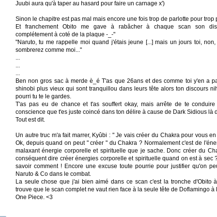
Juubi aura qu'à taper au hasard pour faire un carnage x')
Sinon le chapitre est pas mal mais encore une fois trop de parlotte pour trop 
Et franchement Obito me gave à rabâcher à chaque scan son disc
complétement à coté de la plaque -_-"
"Naruto, tu me rappelle moi quand j'étais jeune [...] mais un jours toi, non
sombrerez comme moi..."
...
...
...
Ben non gros sac à merde è_é T'as que 26ans et des comme toi y'en a pa
shinobi plus vieux qui sont tranquillou dans leurs tête alors ton discours nih
pourri tu te le gardes.
T'as pas eu de chance et t'as souffert okay, mais arrête de te conduire
conscience que t'es juste coincé dans ton délire à cause de Dark Sidious là d
Tout est dit.
Un autre truc m'a fait marrer, Kyûbi : " Je vais créer du Chakra pour vous en 
Ok, depuis quand on peut " créer " du Chakra ? Normalement c'est de l'éner
malaxant énergie corporelle et spirituelle que je sache. Donc créer du Cha
conséquent dire créer énergies corporelle et spirituelle quand on est à sec 
savoir comment ! Encore une excuse toute pourrie pour justifier qu'on p
Naruto & Co dans le combat.
La seule chose que j'ai bien aimé dans ce scan c'est la tronche d'Obito à 
trouve que le scan complet ne vaut rien face à la seule tête de Doflamingo à l
One Piece. <3