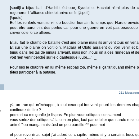
[spoil]La bijuu ball d'Hachibi échoue, Kyuubi et Hachibi n'ont plus de 
regenerer. L'alliance shinobi arrive enfin.[/spoil]
[/quote]
Bof les renforts vont servir de bouclier humain le temps que Naruto envoi
peut être auront-ils des pertes car pour une guerre on voit pas beaucoup
crever côté force alliées.
Et au fait le champ de bataille c'est une plaine mais ils arrivent tous en ven
Et sur une plaine on voit loin. Madara et Obito auraient du voir venir et
bijuu dans les tas de ninjas arrivant, mais non, nous on a des rinnegan et 
voit rien venir perché sur le gigantesque juubi.... '=_=
Pour moi le chapitre en lui même est pas top, même si ça fait quand même pla
têtes participer à la bataille.
211 Messages 
y'a un truc qui m'échappe, à tout ceux qui trouvent pourri les derniers ch
continuez de lire ?
e
perso si ca me gonfle je lis pas. En plus vous critiquez constament...
vous sortez des critiques à la con en plus, faut pas oublier que naruto reste u
animé " ou manga mais c'est un peu pareille ^^ pour moi.
et pour revenir au sujet j'ai adoré ce chapitre même si y a certains trucs 