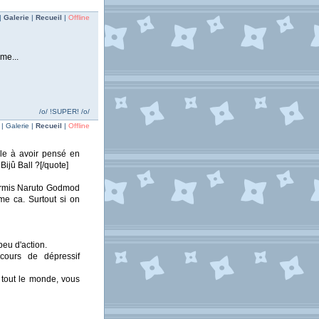
|
Galerie
|
Recueil
|
Offline
me...
/o/ !SUPER! /o/
| Galerie |
Recueil
|
Offline
ule à avoir pensé en
Bijû Ball ?[/quote]
ormis Naruto Godmod
me ca. Surtout si on
peu d'action.
ours de dépressif
, tout le monde, vous