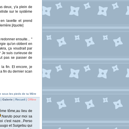
s deux, y'a plein de
iliste sur le système
 en lavette et prend
errière.[/quote]
redonner ensuite... "
gie qu'on obtient en
kra, ça voudrait par
? Je suis curieuse de
eut pas se passer de
la fin. Et encore, je
a fin du dernier scan
e sous les pieds de ta Mère
 |
Galerie
| Recueil |
Offline
2ème tôme,au lieu de
.Naruto pour moi sa
i c'est naze...Perso
Juugo et Suigetsu qui