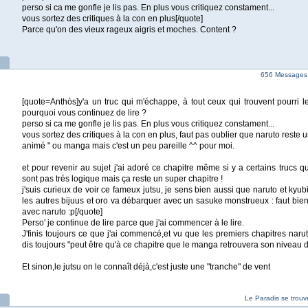
perso si ca me gonfle je lis pas. En plus vous critiquez constament...
vous sortez des critiques à la con en plus[/quote]
Parce qu'on des vieux rageux aigris et moches. Content ?
656 Messages 
[quote=Anthòs]y'a un truc qui m'échappe, à tout ceux qui trouvent pourri l
pourquoi vous continuez de lire ?
perso si ca me gonfle je lis pas. En plus vous critiquez constament...
vous sortez des critiques à la con en plus, faut pas oublier que naruto reste u
animé " ou manga mais c'est un peu pareille ^^ pour moi.
et pour revenir au sujet j'ai adoré ce chapitre même si y a certains trucs 
sont pas trés logique mais ça reste un super chapitre !
j'suis curieux de voir ce fameux jutsu, je sens bien aussi que naruto et kyub
les autres bijuus et oro va débarquer avec un sasuke monstrueux : faut bien q
avec naruto :p[/quote]
Perso' je continue de lire parce que j'ai commencer à le lire.
J'finis toujours ce que j'ai commencé,et vu que les premiers chapitres narut
dis toujours "peut être qu'à ce chapitre que le manga retrouvera son niveau 
Et sinon,le jutsu on le connaît déjà,c'est juste une "tranche" de vent
Le Paradis se trouv