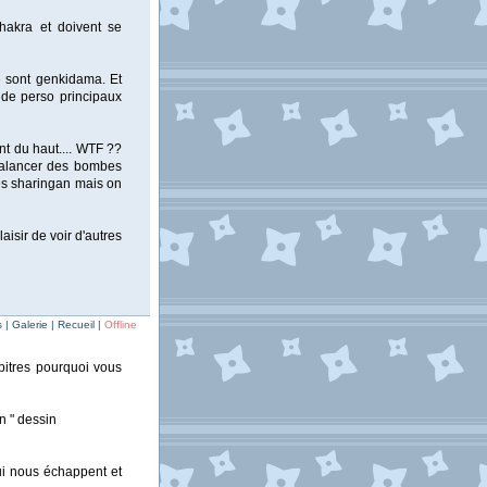
chakra et doivent se
e sont genkidama. Et
 de perso principaux
ant du haut.... WTF ??
 balancer des bombes
des sharingan mais on
isir de voir d'autres
| Galerie | Recueil |
Offline
apitres pourquoi vous
n " dessin
qui nous échappent et