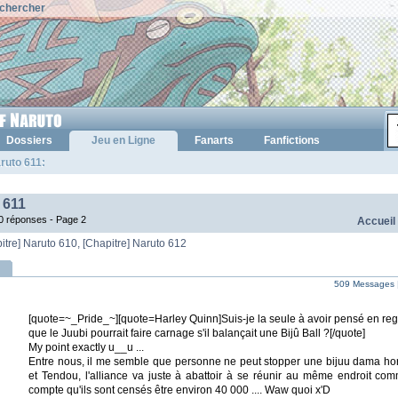
chercher
Dossiers
Jeu en Ligne
Fanarts
Fanfictions
ruto 611:
 611
00 réponses -
Page 2
Accueil
itre] Naruto 610
,
[Chapitre] Naruto 612
509 Messages 
[quote=~_Pride_~][quote=Harley Quinn]Suis-je la seule à avoir pensé en reg
que le Juubi pourrait faire carnage s'il balançait une Bijû Ball ?[/quote]
My point exactly u__u ...
Entre nous, il me semble que personne ne peut stopper une bijuu dama h
et Tendou, l'alliance va juste à abattoir à se réunir au même endroit com
compte qu'ils sont censés être environ 40 000 .... Waw quoi x'D