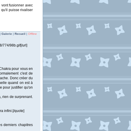
i vont fusionner avec
u'il puisse rivaliser
|
Galerie
|
Recueil
|
Offline
774/98b.gif[/url]
u Chakra pour vous en
ormalement c'est de
 sache. Donc créer du
tuelle quand on est à
 pour justifier qu'on
 rien de surprenant.
 infini.[/quote]
es derniers chapitres