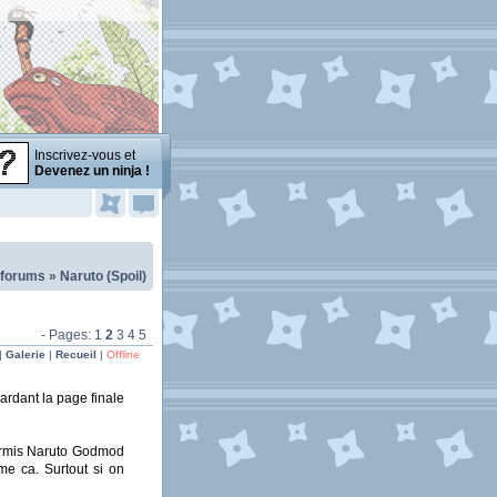
Inscrivez-vous et
Devenez un ninja !
 forums
»
Naruto (Spoil)
- Pages:
1
2
3
4
5
|
Galerie
|
Recueil
|
Offline
ardant la page finale
ormis Naruto Godmod
me ca. Surtout si on