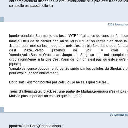
ont completement disparu de la circulation(Même si la pire c'est Karin de loin
ce qu'elle est passé celle la)
4301 Messages |
[quote=pandajul]Bah moi je dis juste "WTF *-*",alliance de cons qui font 
tôme,au lieu de se cacher bah on se MONTRE et on rentre bien dans la
.Naruto pour moi sa technique a la noix c'est un big fake juste pour faire
c'est naze...Perso j'attends de voir j'y crois vra
Yamato,Anko,Sasuke,Orochimaru,Juugo et Suigetsu qui ont complete
circulation(Même si la pire c'est Karin de loin on s'est pas ou est-ce qu'ell
[/quote]
Yamato est censé pouvoir renforcer Zetsu(de par les cellules du Shodai,je 
pour expliquer son enlèvement.
Donc soit il est mort bouffer par Zetsu ou je ne sais quoi d'autre...
Tiens d'ailleurs,Zetsu black est une partie de Madara,pourquoi n'est-il pas
Mais le plus important où est-il et que fout-il???
93 Messages
[quote=Chris Perry]Chapite dispo !