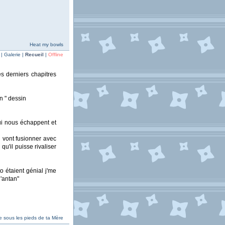
Heat my bowls
| Galerie |
Recueil
|
Offline
es derniers chapitres
n " dessin
qui nous échappent et
i vont fusionner avec
u'il puisse rivaliser
o étaient génial j'me
d'antan"
e sous les pieds de ta Mère