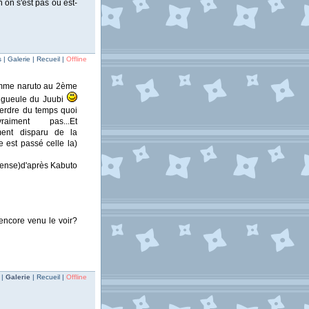
 on s'est pas ou est-
 Galerie | Recueil |
Offline
comme naruto au 2ème
 gueule du Juubi
 perdre du temps quoi
iment pas...Et
ment disparu de la
e est passé celle la)
pense)d'après Kabuto
 encore venu le voir?
 |
Galerie
| Recueil |
Offline