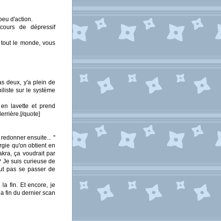
peu d'action.
ours de dépressif
, tout le monde, vous
s deux, y'a plein de
iliste sur le système
 en lavette et prend
errière.[/quote]
redonner ensuite... "
gie qu'on obtient en
kra, ça voudrait par
? Je suis curieuse de
eut pas se passer de
la fin. Et encore, je
a fin du dernier scan