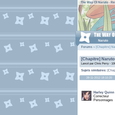
The Way Of Naruto
-
Re
Naruto
Forums
» [Chapitre] Na
[Chapitre] Naruto
Lancé par Chris Perry - 1
Sujets similaires:
[Chap
28-11-2012 18:10:20
Harley Quinn
Correcteur
Personnages