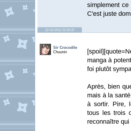
simplement ce d
C'est juste do
12-10-2012 22:25:37
Sir Crocodile
[spoil][quot
Chuunin
manga à potent
foi plutôt sympa
Après, bien que
mais à la santé 
à sortir. Pire
tous les trois 
reconnaître qui