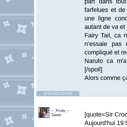
part dans tout
farfelues et de
une ligne cond
autant de va et
Fairy Tail, ca
n’essaie pas 
compliqué et re
Naruto ca m'a 
[/spoil]
Alors comme ça
05-10-2012 20:04:09
~_Pride_~
[quote=Sir Croc
Genin
Aujourd'hui 19: