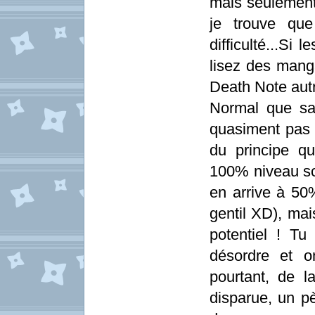
mais seulement 
je trouve que
difficulté...Si
lisez des man
Death Note autr
Normal que sa 
quasiment pas d
du principe q
100% niveau sc
en arrive à 50
gentil XD), ma
potentiel ! Tu
désordre et on
pourtant, de l
disparue, un p