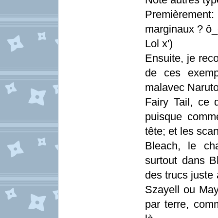
Premièrement:
marginaux ? ô
Lol x')
Ensuite, je rec
de ces exempl
malavec Naruto
Fairy Tail, ce 
puisque comme 
tête; et les sc
Bleach, le ch
surtout dans B
des trucs just
Szayell ou May
par terre, co