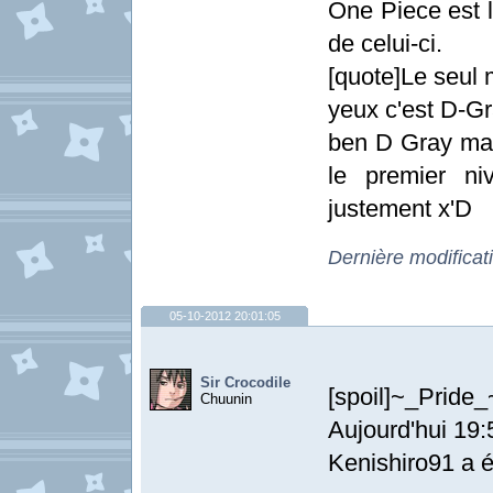
One Piece est l
de celui-ci.
[quote]Le seul
yeux c'est D-G
ben D Gray man
le premier ni
justement x'D
Dernière modificat
05-10-2012 20:01:05
Sir Crocodile
[spoil]~_Pride_
Chuunin
Aujourd'hui 19:
Kenishiro91 a éc