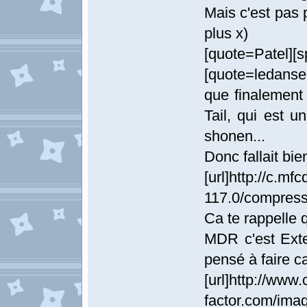
Mais c'est pas 
plus x)
[quote=Patel][s
[quote=ledanseu
que finalement 
Tail, qui est 
shonen...
Donc fallait bie
[url]http://c.m
117.0/compress
Ca te rappelle 
MDR c'est Exte
pensé à faire ca
[url]http://www.
factor.com/imag