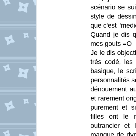
scénario se sui
style de déssi
que c'est "medi
Quand je dis q
mes gouts =O
Je le dis object
trés codé, les
basique, le scr
personnalités s
dénouement aus
et rarement or
purement et s
filles ont le
outrancier et 
manque de dyna