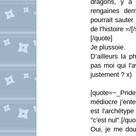
dragons, y a 
rengaines derr
pourrait sauter
de l'histoire =/[/
[/quote]
Je plussoie.
D’ailleurs la p
pas moi qui l'av
justement ? x)
[quote=~_Pride
médiocre j’ente
est l'archétyp
"c'est nul".[/quo
Oui, je me dou