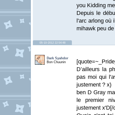
you Kidding me 
Depuis le débu
l'arc arlong où i
mihawk peu de 
05-10-2012 22:54:48
Dark Syahdor
[quote=~_Pride
Bon Chuunin
D’ailleurs la p
pas moi qui l'av
justement ? x)
ben D Gray man
le premier ni
justement x'D[/