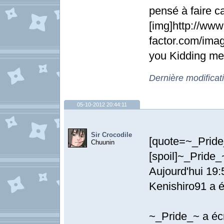
pensé à faire ca
[img]http://www
factor.com/imag
you Kidding me
Dernière modificat
05-10-2012 20:44:11
Sir Crocodile
[quote=~_P
Chuunin
[spoil]~_Pride_
Aujourd'hui 19:
Kenishiro91 a éc
~_Pride_~ a écr