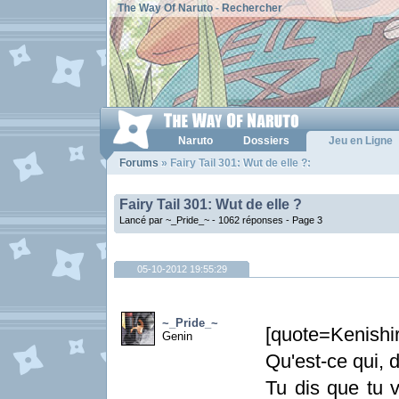
The Way Of Naruto
-
Rechercher
Naruto
Dossiers
Jeu en Ligne
Forums
» Fairy Tail 301: Wut de elle ?:
Fairy Tail 301: Wut de elle ?
Lancé par ~_Pride_~ - 1062 réponses -
Page 3
05-10-2012 19:55:29
~_Pride_~
[quote=Kenish
Genin
Qu'est-ce qui, d
Tu dis que tu v