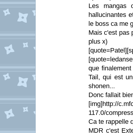
Les mangas o
hallucinantes e
le boss ca me 
Mais c'est pas 
plus x)
[quote=Patel][s
[quote=ledanseu
que finalement 
Tail, qui est 
shonen...
Donc fallait bie
[img]http://c.m
117.0/compress
Ca te rappelle 
MDR c'est Exte