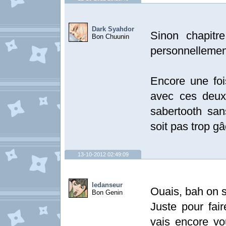
Dark Syahdor
Sinon chapitre
Bon Chuunin
personnellement
Encore une foi
avec ces deux
sabertooth san
soit pas trop g
13-10-2012 02:49:09
ledanseur
Ouais, bah on s
Bon Genin
Juste pour fai
vais encore vo