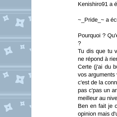
Kenishiro91 a éc
~_Pride_~ a écr
Pourquoi ? Qu'e
?
Tu dis que tu v
ne répond à rien
Certe (j'ai du 
vos arguments v
c'est de la con
pas c'pas un ar
meilleur au niv
Ben en fait je 
opinion mais d'