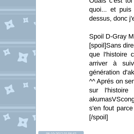
Ouais c'est toi
quoi... et pui
dessus, donc j'
Spoil D-Gray M
[spoil]Sans dire
que l'histoire 
arriver à sui
génération d'
^^ Aprés on sent
sur l'histoi
akumasVScongr
s'en fout parce
[/spoil]
06-10-2012 01:56:42