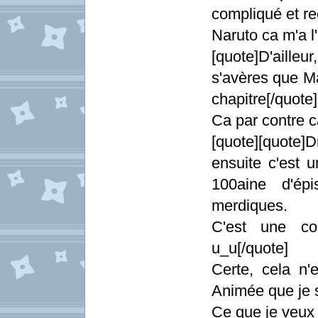
compliqué et r
Naruto ca m'a l
[quote]D'aille
s'avères que Ma
chapitre[/quote]
Ca par contre ca
[quote][quote]D
ensuite c'est 
100aine d'ép
merdiques.
C'est une com
u_u[/quote]
Certe, cela n'
Animée que je s
Ce que je veux 