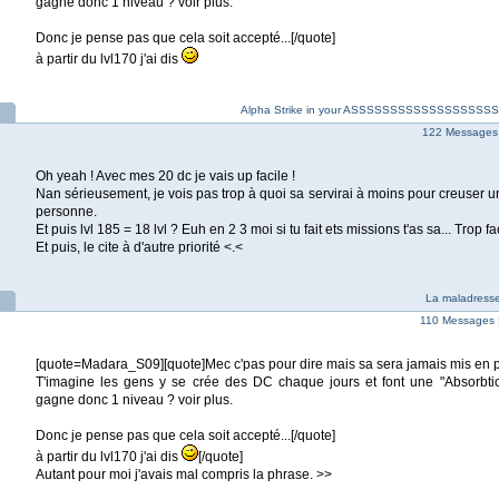
gagne donc 1 niveau ? voir plus.
Donc je pense pas que cela soit accepté...[/quote]
à partir du lvl170 j'ai dis
Alpha Strike in your ASSSSSSSSSSSSSSSS
122 Messages
Oh yeah ! Avec mes 20 dc je vais up facile !
Nan sérieusement, je vois pas trop à quoi sa servirai à moins pour creuser un
personne.
Et puis lvl 185 = 18 lvl ? Euh en 2 3 moi si tu fait ets missions t'as sa... Trop fa
Et puis, le cite à d'autre priorité <.<
La maladresse
110 Messages 
[quote=Madara_S09][quote]Mec c'pas pour dire mais sa sera jamais mis en p
T'imagine les gens y se crée des DC chaque jours et font une "Absorbti
gagne donc 1 niveau ? voir plus.
Donc je pense pas que cela soit accepté...[/quote]
à partir du lvl170 j'ai dis
[/quote]
Autant pour moi j'avais mal compris la phrase. >>