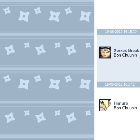
19-08-2012 16:15:20
Xerxes Break
Bon Chuunin
19-08-2012 16:17:14
Himuro
Bon Chuunin