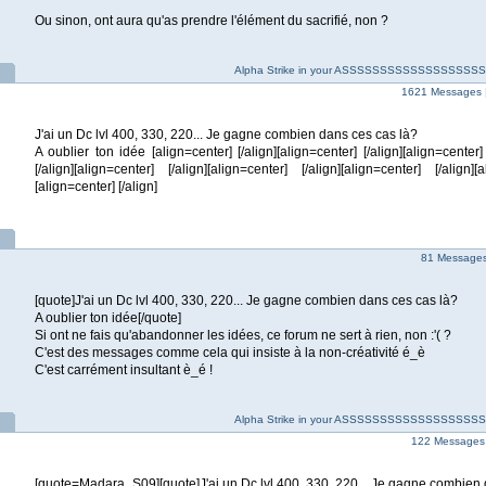
Ou sinon, ont aura qu'as prendre l'élément du sacrifié, non ?
Alpha Strike in your ASSSSSSSSSSSSSSSS
1621 Messages 
J'ai un Dc lvl 400, 330, 220... Je gagne combien dans ces cas là?
A oublier ton idée [align=center] [/align][align=center] [/align][align=center] 
[/align][align=center] [/align][align=center] [/align][align=center] [/align][
[align=center] [/align]
81 Messages 
[quote]J'ai un Dc lvl 400, 330, 220... Je gagne combien dans ces cas là?
A oublier ton idée[/quote]
Si ont ne fais qu'abandonner les idées, ce forum ne sert à rien, non :'( ?
C'est des messages comme cela qui insiste à la non-créativité é_è
C'est carrément insultant è_é !
Alpha Strike in your ASSSSSSSSSSSSSSSS
122 Messages
[quote=Madara_S09][quote]J'ai un Dc lvl 400, 330, 220... Je gagne combien 