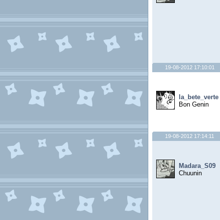
19-08-2012 17:10:01
la_bete_verte
Bon Genin
19-08-2012 17:14:11
Madara_S09
Chuunin