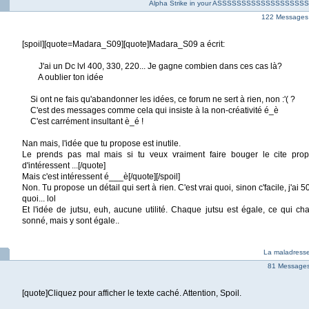
Alpha Strike in your ASSSSSSSSSSSSSSSS
122 Messages
[spoil][quote=Madara_S09][quote]Madara_S09 a écrit:
J'ai un Dc lvl 400, 330, 220... Je gagne combien dans ces cas là?
A oublier ton idée
Si ont ne fais qu'abandonner les idées, ce forum ne sert à rien, non :'( ?
C'est des messages comme cela qui insiste à la non-créativité é_è
C'est carrément insultant è_é !
Nan mais, l'idée que tu propose est inutile.
Le prends pas mal mais si tu veux vraiment faire bouger le cite pr
d'intéressent ...[/quote]
Mais c'est intéressent é___è[/quote][/spoil]
Non. Tu propose un détail qui sert à rien. C'est vrai quoi, sinon c'facile, j'ai 
quoi... lol
Et l'idée de jutsu, euh, aucune utilité. Chaque jutsu est égale, ce qui ch
sonné, mais y sont égale..
La maladresse
81 Messages 
[quote]Cliquez pour afficher le texte caché. Attention, Spoil.