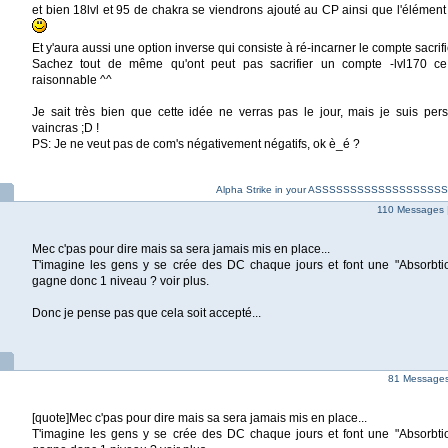
et bien 18lvl et 95 de chakra se viendrons ajouté au CP ainsi que l'élément t
Et y'aura aussi une option inverse qui consiste à ré-incarner le compte sacrif
Sachez tout de même qu'ont peut pas sacrifier un compte -lvl170 ce
raisonnable ^^
Je sait très bien que cette idée ne verras pas le jour, mais je suis per
vaincras ;D !
PS: Je ne veut pas de com's négativement négatifs, ok è_é ?
Alpha Strike in your ASSSSSSSSSSSSSSSS
110 Messages 
Mec c'pas pour dire mais sa sera jamais mis en place...
T'imagine les gens y se crée des DC chaque jours et font une "Absorbti
gagne donc 1 niveau ? voir plus.
Donc je pense pas que cela soit accepté...
81 Messages 
[quote]Mec c'pas pour dire mais sa sera jamais mis en place...
T'imagine les gens y se crée des DC chaque jours et font une "Absorbti