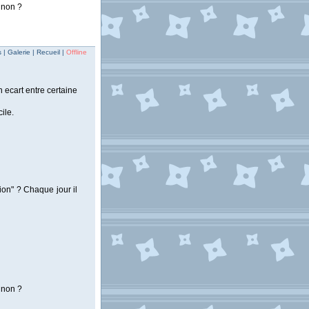
p non ?
| Galerie | Recueil |
Offline
 ecart entre certaine
cile.
on" ? Chaque jour il
p non ?