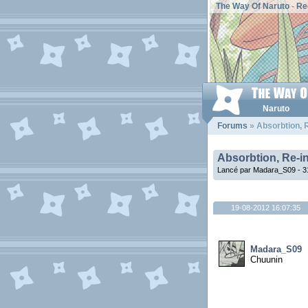
The Way Of Naruto
-
Re
Naruto
Forums
» Absorbtion, R
Absorbtion, Re-in
Lancé par Madara_S09 - 3
19-08-2012 16:07:35
Madara_S09
Chuunin