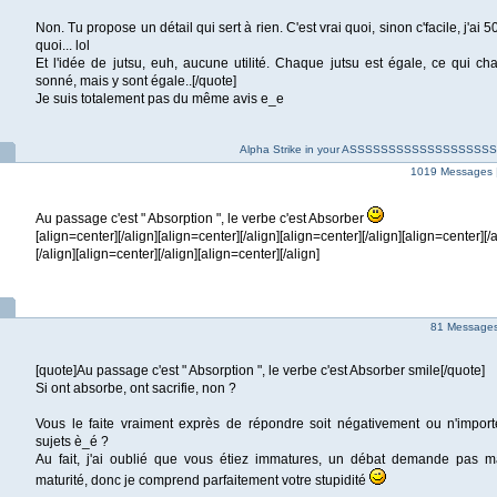
Non. Tu propose un détail qui sert à rien. C'est vrai quoi, sinon c'facile, j'ai 
quoi... lol
Et l'idée de jutsu, euh, aucune utilité. Chaque jutsu est égale, ce qui ch
sonné, mais y sont égale..[/quote]
Je suis totalement pas du même avis e_e
Alpha Strike in your ASSSSSSSSSSSSSSSS
1019 Messages 
Au passage c'est " Absorption ", le verbe c'est Absorber
[align=center][/align][align=center][/align][align=center][/align][align=center][/
[/align][align=center][/align][align=center][/align]
81 Messages 
[quote]Au passage c'est " Absorption ", le verbe c'est Absorber smile[/quote]
Si ont absorbe, ont sacrifie, non ?
Vous le faite vraiment exprès de répondre soit négativement ou n'impo
sujets è_é ?
Au fait, j'ai oublié que vous étiez immatures, un débat demande pas m
maturité, donc je comprend parfaitement votre stupidité