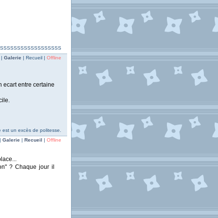
SSSSSSSSSSSSSSSSSSSSS
 |
Galerie
| Recueil |
Offline
 ecart entre certaine
cile.
 est un excès de politesse.
|
Galerie
|
Recueil
|
Offline
lace...
on" ? Chaque jour il