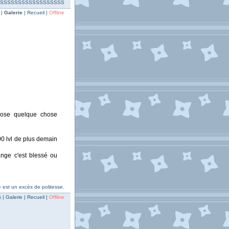
SSSSSSSSSSSSSSSSSSSSS
 |
Galerie
| Recueil |
Offline
opose quelque chose
500 lvl de plus demain
ange c'est blessé ou
 est un excès de politesse.
| Galerie | Recueil |
Offline