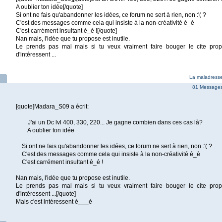
A oublier ton idée[/quote]
Si ont ne fais qu'abandonner les idées, ce forum ne sert à rien, non :'( ?
C'est des messages comme cela qui insiste à la non-créativité é_è
C'est carrément insultant è_é ![/quote]
Nan mais, l'idée que tu propose est inutile.
Le prends pas mal mais si tu veux vraiment faire bouger le cite pr
d'intéressent ...
La maladresse
81 Messages 
[quote]Madara_S09 a écrit:
J'ai un Dc lvl 400, 330, 220... Je gagne combien dans ces cas là?
A oublier ton idée
Si ont ne fais qu'abandonner les idées, ce forum ne sert à rien, non :'( ?
C'est des messages comme cela qui insiste à la non-créativité é_è
C'est carrément insultant è_é !
Nan mais, l'idée que tu propose est inutile.
Le prends pas mal mais si tu veux vraiment faire bouger le cite pr
d'intéressent ...[/quote]
Mais c'est intéressent é___è