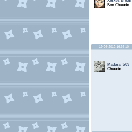
Xerxes Break
Bon Chuunin
19-08-2012 16:36:10
Madara_S09
Chuunin