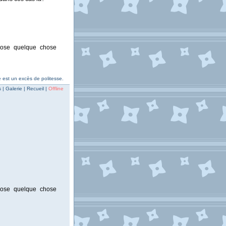
opose quelque chose
 est un excès de politesse.
| Galerie | Recueil |
Offline
opose quelque chose