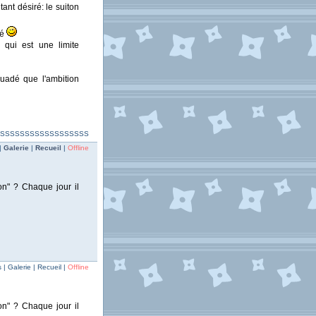
ant désiré: le suiton
ié
 qui est une limite
suadé que l'ambition
SSSSSSSSSSSSSSSSSSSSS
|
Galerie
|
Recueil
|
Offline
on" ? Chaque jour il
| Galerie | Recueil |
Offline
on" ? Chaque jour il