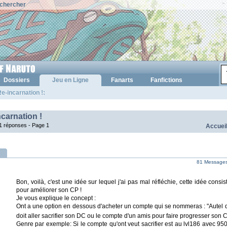
chercher
Dossiers
Jeu en Ligne
Fanarts
Fanfictions
e-incarnation !:
carnation !
1 réponses -
Page 1
Accuei
81 Messages 
Bon, voilà, c'est une idée sur lequel j'ai pas mal réfléchie, cette idée consi
pour améliorer son CP !
Je vous explique le concept :
Ont a une option en dessous d'acheter un compte qui se nommeras : "Autel de
doit aller sacrifier son DC ou le compte d'un amis pour faire progresser son
Genre par exemple: Si le compte qu'ont veut sacrifier est au lvl186 avec 950