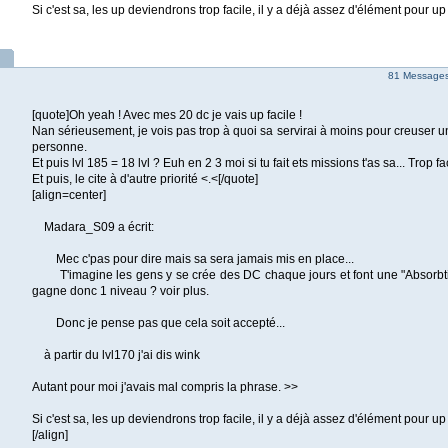
Si c'est sa, les up deviendrons trop facile, il y a déjà assez d'élément pour u
81 Messages 
[quote]Oh yeah ! Avec mes 20 dc je vais up facile !
Nan sérieusement, je vois pas trop à quoi sa servirai à moins pour creuser un
personne.
Et puis lvl 185 = 18 lvl ? Euh en 2 3 moi si tu fait ets missions t'as sa... Trop fa
Et puis, le cite à d'autre priorité <.<[/quote]
[align=center]
Madara_S09 a écrit:
Mec c'pas pour dire mais sa sera jamais mis en place...
T'imagine les gens y se crée des DC chaque jours et font une "Absorbti
gagne donc 1 niveau ? voir plus.
Donc je pense pas que cela soit accepté...
à partir du lvl170 j'ai dis wink
Autant pour moi j'avais mal compris la phrase. >>
Si c'est sa, les up deviendrons trop facile, il y a déjà assez d'élément pour u
[/align]