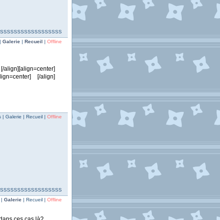
SSSSSSSSSSSSSSSSSSSSS
|
Galerie
|
Recueil
|
Offline
[/align][align=center]
align=center] [/align]
| Galerie | Recueil |
Offline
SSSSSSSSSSSSSSSSSSSSS
 |
Galerie
| Recueil |
Offline
dans ces cas là?