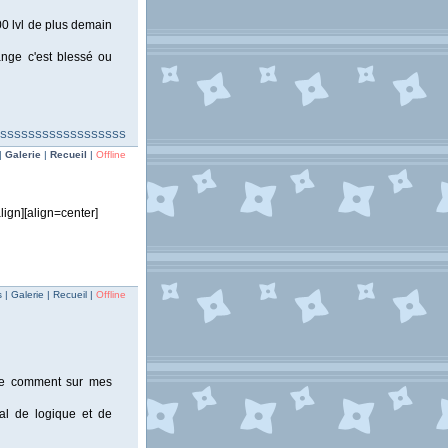
500 lvl de plus demain
ange c'est blessé ou
SSSSSSSSSSSSSSSSSSSSS
|
Galerie
|
Recueil
|
Offline
align][align=center]
| Galerie | Recueil |
Offline
rte comment sur mes
al de logique et de