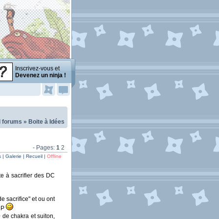
Inscrivez-vous et
Devenez un ninja !
l forums
»
Boite à Idées
- Pages:
1
2
| Galerie | Recueil |
Offline
ste à sacrifier des DC
 sacrifice" et ou ont
 CP
 de chakra et suiton,