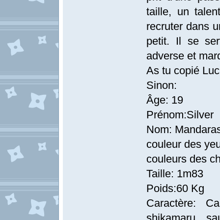
taille, un tale
recruter dans u
petit. Il se se
adverse et marq
As tu copié Luca
Sinon:
Âge: 19
Prénom:Silver
Nom: Mandaras
couleur des yeu
couleurs des c
Taille: 1m83
Poids:60 Kg
Caractère: C
shikamaru. sa