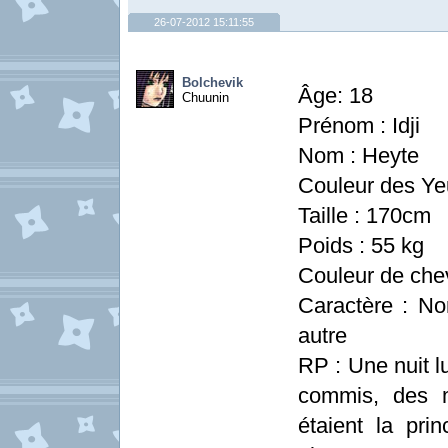
26-07-2012 15:11:55
Bolchevik
Âge: 18
Chuunin
Prénom : Idji
Nom : Heyte
Couleur des Ye
Taille : 170cm
Poids : 55 kg
Couleur de chev
Caractère : No
autre
RP : Une nuit l
commis, des m
étaient la prin