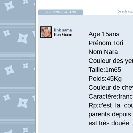
Je suis cap
26-07-2012 14:51:38
link sama
Age:15ans
Bon Genin
Prénom:Tori
Nom:Nara
Couleur des ye
Taille:1m65
Poids:45Kg
Couleur de che
Caractère:franc
Rp:c'est la co
parents depuis
est très douée