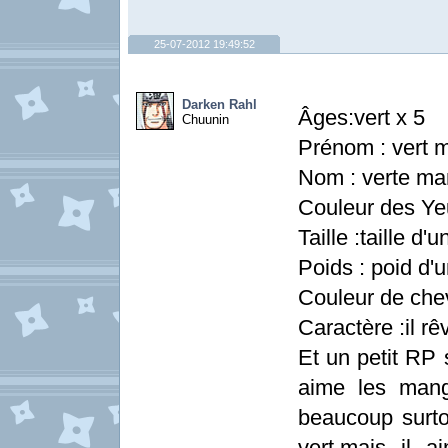
25-07-2012 19:49:52
Darken Rahl
Âges:vert x 5
Chuunin
Prénom : vert 
Nom : verte ma
Couleur des Yeu
Taille :taille d'
Poids : poid d'u
Couleur de che
Caractère :il rê
Et un petit RP
aime les mang
beaucoup surto
vert,mais il a