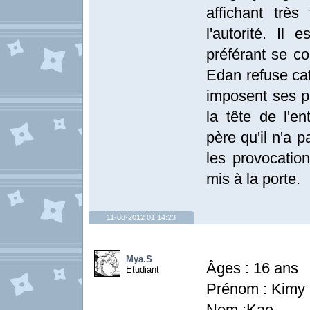
affichant très
l'autorité. Il 
préférant se c
Edan refuse cat
imposent ses p
la tête de l'en
père qu'il n'a p
les provocatio
mis à la porte.
11-08-2012 01:14:23
Mya.S
Âges : 16 ans
Etudiant
Prénom : Kimy
Nom :Kae