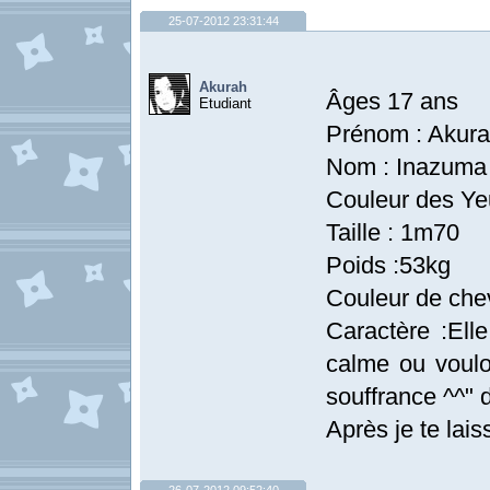
25-07-2012 23:31:44
Akurah
Âges 17 ans
Etudiant
Prénom : Akur
Nom : Inazuma
Couleur des Yeu
Taille : 1m70
Poids :53kg
Couleur de chev
Caractère :Elle
calme ou vouloi
souffrance ^^" 
Après je te lais