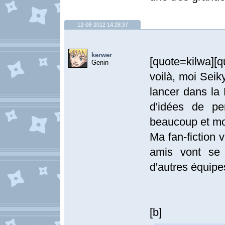
12-08-2012 14:28:37
kerwer
[quote=kilwa][
Genin
voilà, moi Sei
lancer dans la 
d'idées de pe
beaucoup et moi
Ma fan-fiction 
amis vont se 
d'autres équipe
[b]