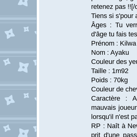
retenez pas !![/
Tiens si s'pour 
Âges : Tu ver
d'âge tu fais t
Prénom : Kilwa
Nom : Ayaku
Couleur des yeu
Taille : 1m92
Poids : 70kg
Couleur de che
Caractère : 
mauvais joueur
lorsqu'il n'est 
RP : Naît à New
prit d'une pas