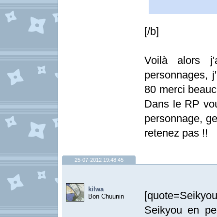
[/b]
Voilà alors 
personnages, j
80 merci beauc
Dans le RP vou
personnage, gen
retenez pas !!
25-07-2012 19:48:45
kilwa
[quote=Seikyou
Bon Chuunin
Seikyou en pe