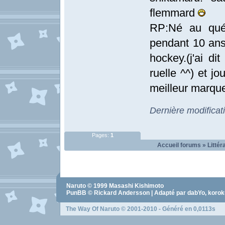
flemmard
RP:Né au québ
pendant 10 ans 
hockey.(j'ai di
ruelle ^^) et j
meilleur marque
Dernière modificat
Pages:
1
Accueil forums
»
Littér
Naruto
© 1999
Masashi Kishimoto
PunBB © Rickard Andersson | Adapté par dabYo, koro
The Way Of Naruto
© 2001-2010 - Généré en 0,0113s