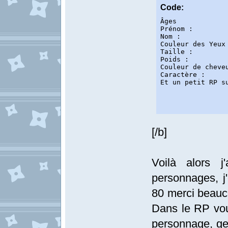
Code:
Âges

Prénom :

Nom :

Couleur des Yeux 
Taille : 

Poids :

Couleur de cheveu
Caractère : 

Et un petit RP s
[/b]
Voilà alors 
personnages, j
80 merci beauc
Dans le RP vou
personnage, gen