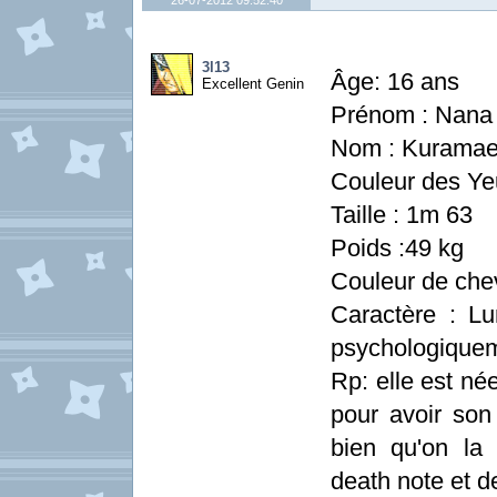
26-07-2012 09:52:40
3l13
Âge: 16 ans
Excellent Genin
Prénom : Nana (
Nom : Kurama
Couleur des Yeu
Taille : 1m 63
Poids :49 kg
Couleur de che
Caractère : Lu
psychologique
Rp: elle est né
pour avoir so
bien qu'on l
death note et d