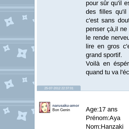
pour sûr qu'il 
des filles qu'i
c'est sans dou
penser çà,il ne
le rende nerveu
lire en gros c'
grand sportif.
Voilà en éspér
quand tu va l'éc
25-07-2012 22:37:01
narusaku-amor
Age:17 ans
Bon Genin
Prénom:Aya
Nom:Hanzaki