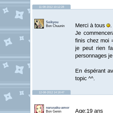
11-08-2012 10:12:28
Seikyou
Merci à tous
.
Bon Chuunin
Je commencerai
finis chez moi 
je peut rien f
personnages je l
En éspérant av
topic ^^.
12-08-2012 14:18:47
narusaku-amor
Age:19 ans
Bon Genin