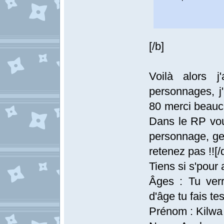
[/b]
Voilà alors 
personnages, j
80 merci beauc
Dans le RP vou
personnage, gen
retenez pas !![/
Tiens si s'pour 
Âges : Tu ver
d'âge tu fais t
Prénom : Kilwa