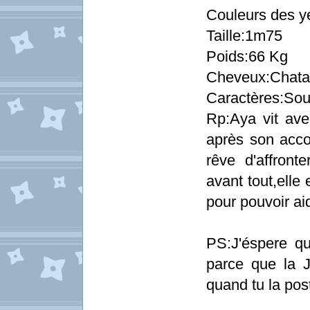
Couleurs des y
Taille:1m75
Poids:66 Kg
Cheveux:Chata
Caractères:Sour
Rp:Aya vit av
après son acco
rêve d'affron
avant tout,elle 
pour pouvoir ai
PS:J'éspere q
parce que la J
quand tu la pos