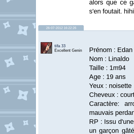
alors que ce 
s'en foutait. hihi
26-07-2012 16:22:26
tifa 33
Prénom : Edan
Excellent Genin
Nom : Linaldo
Taille : 1m94
Age : 19 ans
Yeux : noisette
Cheveux : cour
Caractère: ar
mauvais perdan
RP : Issu d'une
un garçon gâté