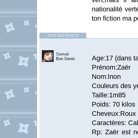
nationalité ver
ton fiction ma 
25-07-2012 20:45:12
Samaé
Age:17 (dans ta
Bon Genin
Prénom:Zaër
Nom:Inon
Couleurs des y
Taille:1m85
Poids: 70 kilos
Cheveux:Roux
Caractères: Cal
Rp: Zaër est n