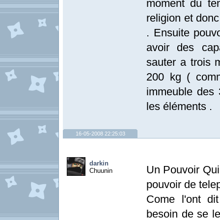
moment du te
religion et donc
. Ensuite pouvo
avoir des cap
sauter a trois 
200 kg ( comm
immeuble des 3
les éléments .
16-05-2008 22:25:03
darkin
Un Pouvoir Qui 
Chuunin
pouvoir de telep
Come l'ont di
besoin de se le