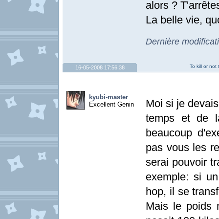
alors ? T'arrête
La belle vie, quo
Dernière modifica
To kill or no
16-05-2008 17:56:38
kyubi-master
Moi si je devais
Excellent Genin
temps et de l
beaucoup d'exe
pas vous les re
serai pouvoir t
exemple: si un
hop, il se tran
Mais le poids n