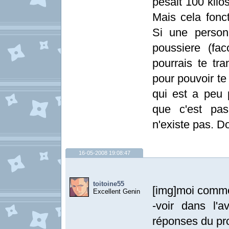
pesait 100 kilo
Mais cela fonct
Si une person
poussiere (fa
pourrais te tr
pour pouvoir te
qui est a peu p
que c'est pas
n'existe pas. 
16-05-2008 19:08:47
toitoine55
[img]moi comme 
Excellent Genin
-voir dans l'
réponses du pr