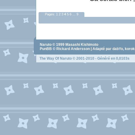
Pages:
1
2
3
4
5
6
…
9
Naruto
© 1999
Masashi Kishimoto
PunBB © Rickard Andersson | Adapté par dabYo, koro
The Way Of Naruto
© 2001-2010 - Généré en 0,0103s