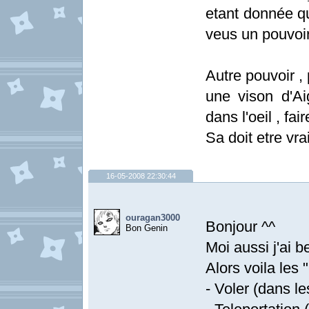
etant donnée qu
veus un pouvoi
Autre pouvoir ,
une vison d'Ai
dans l'oeil , fai
Sa doit etre vr
16-05-2008 22:30:44
ouragan3000
Bonjour ^^
Bon Genin
Moi aussi j'ai b
Alors voila les 
- Voler (dans l