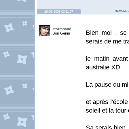
REMEMBE
26-05-2008 03:11:07
stormsand
Bien moi , se
Bon Genin
serais de me tr
le matin avant 
australie XD.
La pause du mid
et après l'écol
soleil et la tour e
Sa serais bien 