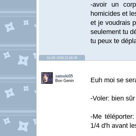
-avoir un cor
homicides et le
et je voudrais p
seulement tu dé
tu peux te dépla
16-05-2008 21:56:35
satsuki05
Euh moi se serai
Bon Genin
-Voler: bien sûr
-Me téléporter:
1/4 d'h avant le