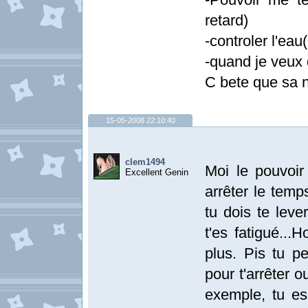
retard)
-controler l'ea
-quand je veux 
C bete que sa n
15-05-2008 22:10:40
clem1494
Moi le pouvoir 
Excellent Genin
arrêter le temp
tu dois te leve
t'es fatigué...
plus. Pis tu p
pour t'arrêter o
exemple, tu es 