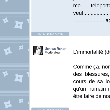
me telepo
veut....................
...................
16-05-2008 23:22:45
Uchiwa Reharl
L'immortalité (d
Modérateur
Comme ça, non 
des blessures
cours de sa l
qu'un humain n
être faire de n
17-05-2008 09:44:52