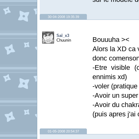
30-04-2008 19:35:39
Saï_x3
Bouuuha ><
Chuunin
Alors la XD ca 
donc comensons
-Etre visible (
ennimis xd)
-voler (pratique
-Avoir un super 
-Avoir du chak
(puis apres j'ai
01-05-2008 20:54:37