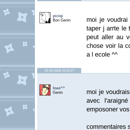
piciqi
moi je voudrai
Bon Genin
taper j arrte le
peut aller au v
chose voir la c
a l ecole ^^
25-05-2008 15:53:27
Ines^^
moi je voudrais 
Genin
avec l'araign
emposoner vos e
commentaires su