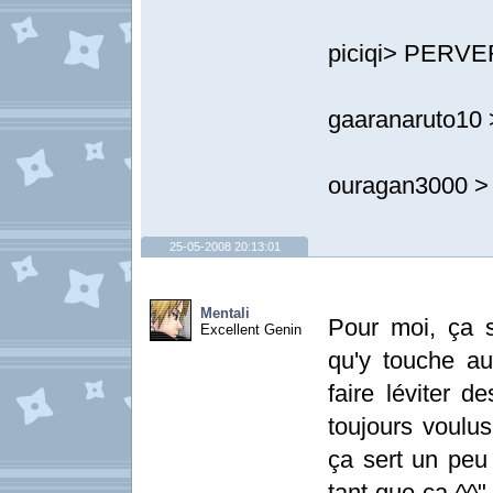
piciqi> PERVERS
gaaranaruto10 >
ouragan3000 > t
25-05-2008 20:13:01
Mentali
Pour moi, ça se
Excellent Genin
qu'y touche au
faire léviter d
toujours voulus
ça sert un peu
tant que ça ^^"