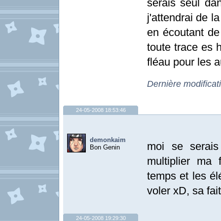
serais seul da
j'attendrai de 
en écoutant de
toute trace es 
fléau pour les a
Dernière modificat
24-05-2008 18:53:46
demonkaim
moi se serais 
Bon Genin
multiplier ma 
temps et les él
voler xD, sa fai
24-05-2008 19:29:30