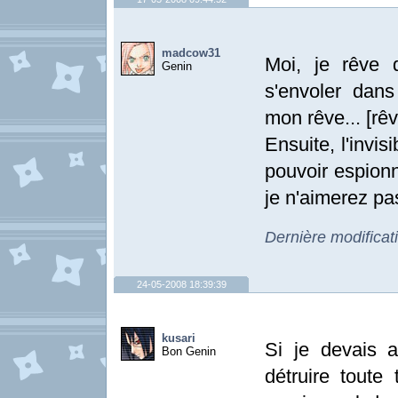
madcow31
Moi, je rêve d
Genin
s'envoler dans
mon rêve... [rêv
Ensuite, l'invis
pouvoir espionn
je n'aimerez pas
Dernière modifica
24-05-2008 18:39:39
kusari
Si je devais a
Bon Genin
détruire toute