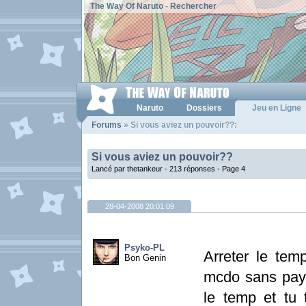
The Way Of Naruto
-
Rechercher
Naruto
Dossiers
Jeu en Ligne
Forums
» Si vous aviez un pouvoir??:
Si vous aviez un pouvoir??
Lancé par thetankeur - 213 réponses -
Page 4
28-04-2008 20:01:09
Psyko-PL
Arreter le tem
Bon Genin
mcdo sans payer
le temp et tu 