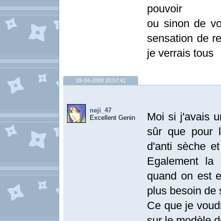
pouvoir
ou sinon de vo
sensation de re
je verrais tous
28-04-2008 20:57:41
neji_47
Moi si j'avais u
Excellent Genin
sûr que pour l
d'anti sèche et
Egalement la t
quand on est en
plus besoin de 
Ce que je voudr
sur le modèle de