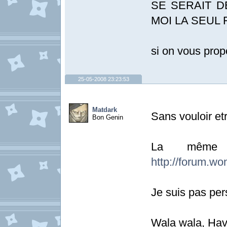
SE SERAIT 
MOI LA SEUL 
si on vous prop
25-05-2008 23:23:53
Matdark
Sans vouloir etr
Bon Genin
La même c
http://forum.wo
Je suis pas per
Wala wala, Hav