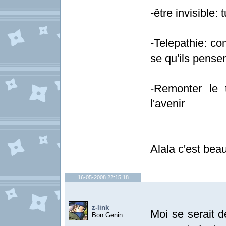
-être invisible: 
-Telepathie: c
se qu'ils pensen
-Remonter le 
l'avenir
Alala c'est beau
16-05-2008 22:15:18
z-link
Moi se serait d
Bon Genin