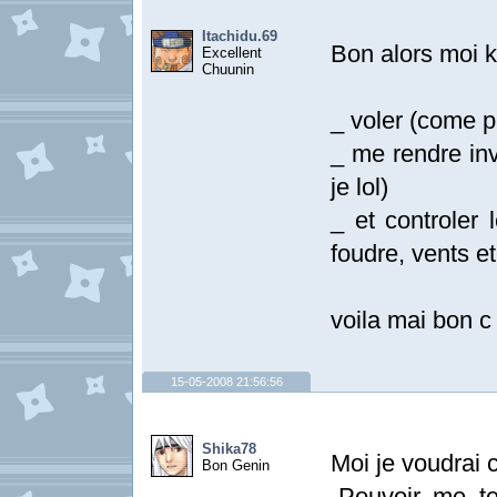
Itachidu.69
Bon alors moi k
Excellent
Chuunin
_ voler (come p
_ me rendre inv
je lol)
_ et controler 
foudre, vents etc
voila mai bon c 
15-05-2008 21:56:56
Shika78
Moi je voudrai
Bon Genin
-Pouvoir me te