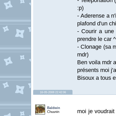
- Teleportation
:p)
- Aderense a n'
plafond d'un chio
- Courir a une
prendre le car ^
- Clonage (sa 
mdr)
Ben voila mdr a
présents moi j'
Bisoux a tous e
16-05-2008 22:42:06
Baldwin
moi je voudrait 
Chuunin