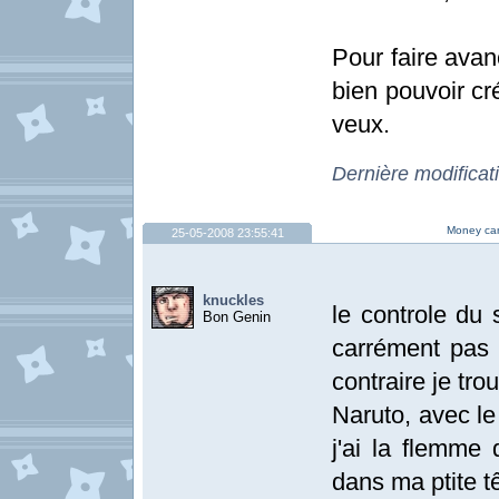
Pour faire avan
bien pouvoir cr
veux.
Dernière modificat
Money can
25-05-2008 23:55:41
knuckles
le controle du
Bon Genin
carrément pas 
contraire je tr
Naruto, avec le
j'ai la flemme 
dans ma ptite t