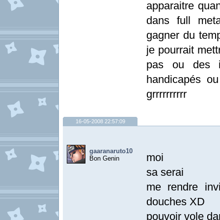
apparaitre qu
dans full met
gagner du temp
je pourrait met
pas ou des i
handicapés ou 
grrrrrrrrrr
16-05-2008 22:57:09
gaaranaruto10
moi
Bon Genin
sa serai
me rendre invi
douches XD
pouvoir vole dan