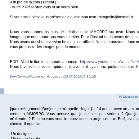
-Un pro de la colo ( urgent )
- Autre ? Présentez vous et on verra bien
Si vous souhaitez vous présenter, ajoutez mon msn : simgovin@hotmail.fr
Nous vous donnerons plus de détails sur le MMORPG sur msn. Nous a
images que nous pourrons vous montrer. Pour l'instant nous avons des imag
Nous avons aussi une version beta du site officiel. Nous ne pouvons donc
vous proposez des images pour le moment.
EDIT : Voici le lien de la bande annonce :
http://www.youtube.com/watch?v=
Nous l'avons faite assez rapidement j'avoue et il y a donc quelques fautes d
Dernière modification par Hugomeuh (15-07-2012 22:39:18)
49 Messages 
[quote=Hugomeuh]Bonjour, je m'appelle Hugo, j'ai 14 ans et avec un ami 
créer un MMORPG. Vous pensez que je ne suis pas sérieux ? Que je 
m'attendre ? Eh bien vous vous trompez c'est un projet sérieux. Bref je vais p
chemin, il nous faut :
-Un designer
-Un pro de la colo