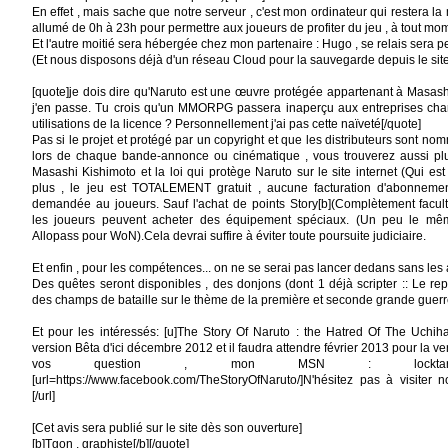
En effet , mais sache que notre serveur , c'est mon ordinateur qui restera la
allumé de 0h à 23h pour permettre aux joueurs de profiter du jeu , à tout mo
Et l'autre moitié sera hébergée chez mon partenaire : Hugo , se relais sera 
(Et nous disposons déjà d'un réseau Cloud pour la sauvegarde depuis le si
[quote]je dois dire qu'Naruto est une œuvre protégée appartenant à Masash
j'en passe. Tu crois qu'un MMORPG passera inaperçu aux entreprises cha
utilisations de la licence ? Personnellement j'ai pas cette naïveté[/quote]
Pas si le projet et protégé par un copyright et que les distributeurs sont nom
lors de chaque bande-annonce ou cinématique , vous trouverez aussi plu
Masashi Kishimoto et la loi qui protège Naruto sur le site internet (Qui est
plus , le jeu est TOTALEMENT gratuit , aucune facturation d'abonneme
demandée au joueurs. Sauf l'achat de points Story[b](Complètement facultat
les joueurs peuvent acheter des équipement spéciaux. (Un peu le mê
Allopass pour WoN).Cela devrai suffire à éviter toute poursuite judiciaire.
Et enfin , pour les compétences... on ne se serai pas lancer dedans sans les 
Des quêtes seront disponibles , des donjons (dont 1 déjà scripter :: Le re
des champs de bataille sur le thème de la première et seconde grande guerr
Et pour les intéressés: [u]The Story Of Naruto : the Hatred Of The Uchiha[
version Bêta d'ici décembre 2012 et il faudra attendre février 2013 pour la ve
vos question , mon MSN : locktar-ogar@
[url=https://www.facebook.com/TheStoryOfNaruto/]N'hésitez pas à visiter 
[/url]
[Cet avis sera publié sur le site dès son ouverture]
[b]Tgon , graphiste[/b][/quote]