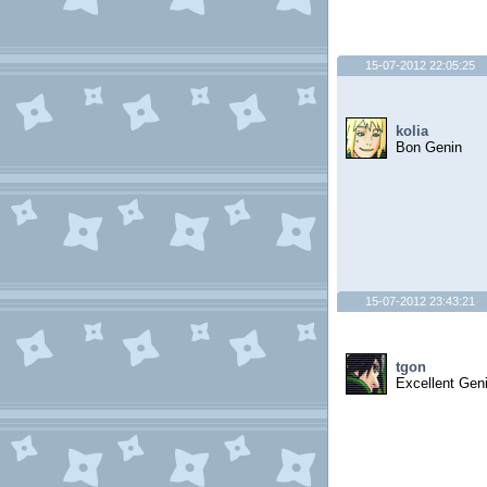
15-07-2012 22:05:25
kolia
Bon Genin
15-07-2012 23:43:21
tgon
Excellent Gen