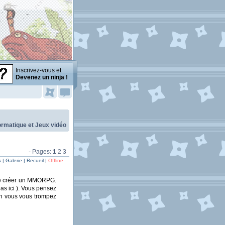
Inscrivez-vous et
Devenez un ninja !
ormatique et Jeux vidéo
- Pages:
1
2
3
| Galerie | Recueil |
Offline
 de créer un MMORPG.
s ici ). Vous pensez
en vous vous trompez