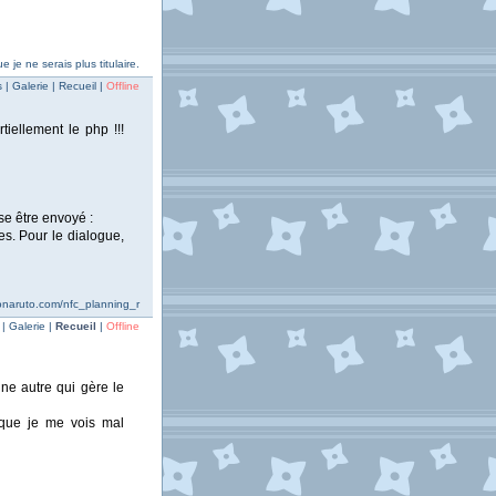
 je ne serais plus titulaire.
| Galerie | Recueil |
Offline
tiellement le php !!!
se être envoyé :
es. Pour le dialogue,
wonaruto.com/nfc_planning_r
| Galerie |
Recueil
|
Offline
une autre qui gère le
eque je me vois mal