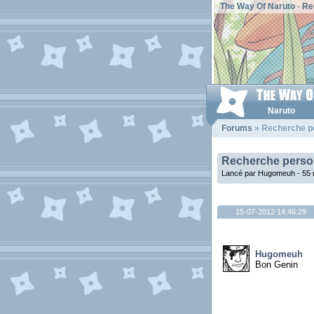
The Way Of Naruto
-
Re
Naruto
Forums
» Recherche p
Recherche perso
Lancé par Hugomeuh - 55 
15-07-2012 14:46:29
Hugomeuh
Bon Genin