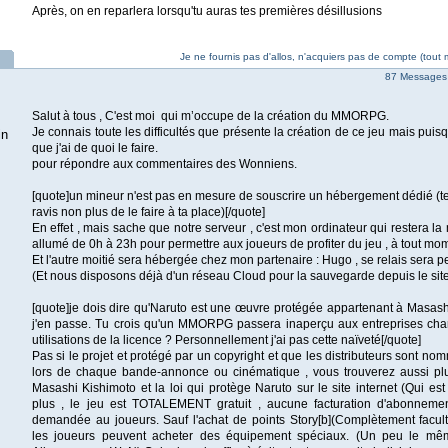
Après, on en reparlera lorsqu'tu auras tes premières désillusions
Je ne fournis pas d'allos, n'acquiers pas de compte (tout
87 Messages 
Salut à tous , C'est moi qui m’occupe de la création du MMORPG.
Je connais toute les difficultés que présente la création de ce jeu mais puisqu
in
que j'ai de quoi le faire.
pour répondre aux commentaires des Wonniens.
[quote]un mineur n'est pas en mesure de souscrire un hébergement dédié (te
ravis non plus de le faire à ta place)[/quote]
En effet , mais sache que notre serveur , c'est mon ordinateur qui restera la
allumé de 0h à 23h pour permettre aux joueurs de profiter du jeu , à tout mo
Et l'autre moitié sera hébergée chez mon partenaire : Hugo , se relais sera 
(Et nous disposons déjà d'un réseau Cloud pour la sauvegarde depuis le si
[quote]je dois dire qu'Naruto est une œuvre protégée appartenant à Masash
j'en passe. Tu crois qu'un MMORPG passera inaperçu aux entreprises cha
utilisations de la licence ? Personnellement j'ai pas cette naïveté[/quote]
Pas si le projet et protégé par un copyright et que les distributeurs sont nom
lors de chaque bande-annonce ou cinématique , vous trouverez aussi plu
Masashi Kishimoto et la loi qui protège Naruto sur le site internet (Qui est
plus , le jeu est TOTALEMENT gratuit , aucune facturation d'abonneme
demandée au joueurs. Sauf l'achat de points Story[b](Complètement facultat
les joueurs peuvent acheter des équipement spéciaux. (Un peu le mê