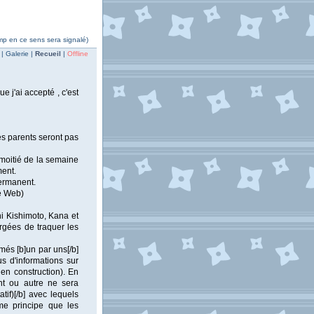
 mp en ce sens sera signalé)
| Galerie |
Recueil
|
Offline
e j'ai accepté , c'est
s parents seront pas
 moitié de la semaine
ment.
permanent.
te Web)
i Kishimoto, Kana et
rgées de traquer les
més [b]un par uns[/b]
s d'informations sur
 en construction). En
nt ou autre ne sera
if)[/b] avec lequels
me principe que les