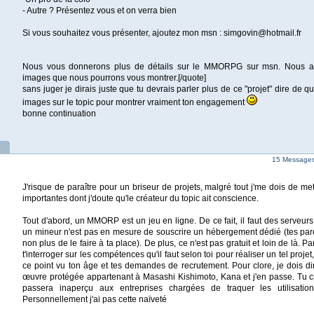
- Autre ? Présentez vous et on verra bien
Si vous souhaitez vous présenter, ajoutez mon msn : simgovin@hotmail.fr
Nous vous donnerons plus de détails sur le MMORPG sur msn. Nous a
images que nous pourrons vous montrer.[/quote]
sans juger je dirais juste que tu devrais parler plus de ce "projet" dire de qu
images sur le topic pour montrer vraiment ton engagement
bonne continuation
15 Messages 
J'risque de paraître pour un briseur de projets, malgré tout j'me dois de me
importantes dont j'doute qu'le créateur du topic ait conscience.
Tout d'abord, un MMORP est un jeu en ligne. De ce fait, il faut des serveurs 
un mineur n'est pas en mesure de souscrire un hébergement dédié (tes pare
non plus de le faire à ta place). De plus, ce n'est pas gratuit et loin de là. Pa
t'interroger sur les compétences qu'il faut selon toi pour réaliser un tel projet
ce point vu ton âge et tes demandes de recrutement. Pour clore, je dois di
œuvre protégée appartenant à Masashi Kishimoto, Kana et j'en passe. Tu
passera inaperçu aux entreprises chargées de traquer les utilisati
Personnellement j'ai pas cette naïveté