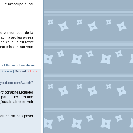
s , je m'occupe aussi
 une version bêta de la
eragir avec les autres
e ce jeu a eu l'effet
 une mission sur won
t of House of Friendzone ~
| Galerie |
Recueil
|
Offline
w.youtube.com/watch?
orthographes.[/quote]
 part du texte et une
j'aurais aimé en voir
soit ne va pas poser