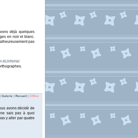
vons déjà quelques
es en noir et blanc.
 malheureusement pas
lH-8UHNrhkI
'orthographes.
|
Galerie
|
Recueil
|
Offline
nous avons décidé de
ne sais pas à quoi
as y aller par quatre