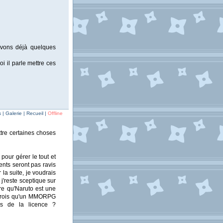
vons déjà quelques
oi il parle mettre ces
| Galerie | Recueil |
Offline
ttre certaines choses
pour gérer le tout et
nts seront pas ravis
r la suite, je voudrais
, j'reste sceptique sur
re qu'Naruto est une
 crois qu'un MMORPG
ons de la licence ?