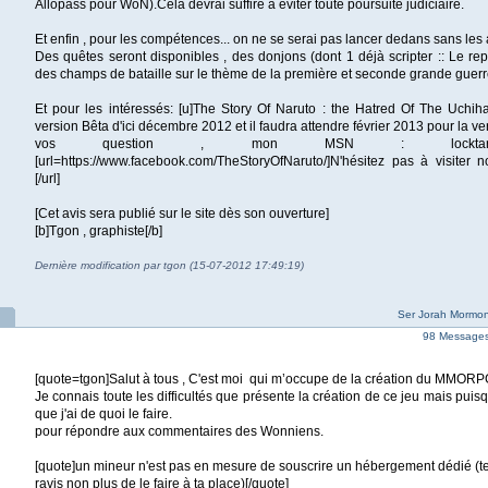
Allopass pour WoN).Cela devrai suffire à éviter toute poursuite judiciaire.
Et enfin , pour les compétences... on ne se serai pas lancer dedans sans les 
Des quêtes seront disponibles , des donjons (dont 1 déjà scripter :: Le re
des champs de bataille sur le thème de la première et seconde grande guerr
Et pour les intéressés: [u]The Story Of Naruto : the Hatred Of The Uchiha[
version Bêta d'ici décembre 2012 et il faudra attendre février 2013 pour la ve
vos question , mon MSN : locktar-ogar@
[url=https://www.facebook.com/TheStoryOfNaruto/]N'hésitez pas à visiter 
[/url]
[Cet avis sera publié sur le site dès son ouverture]
[b]Tgon , graphiste[/b]
Dernière modification par tgon (15-07-2012 17:49:19)
Ser Jorah Mormon
98 Messages 
[quote=tgon]Salut à tous , C'est moi qui m’occupe de la création du MMORP
Je connais toute les difficultés que présente la création de ce jeu mais puisqu
que j'ai de quoi le faire.
pour répondre aux commentaires des Wonniens.
[quote]un mineur n'est pas en mesure de souscrire un hébergement dédié (te
ravis non plus de le faire à ta place)[/quote]