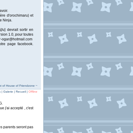
avoir.
père d'orochimaru) et
e Ninja.
/u] devrait sortir en
rsion 1.0, pour toutes
hotmail.com
notre page facebook.
t of House of Friendzone ~
| Galerie | Recueil |
Offline
G.
e j'ai accepté , c'est
s parents seront pas