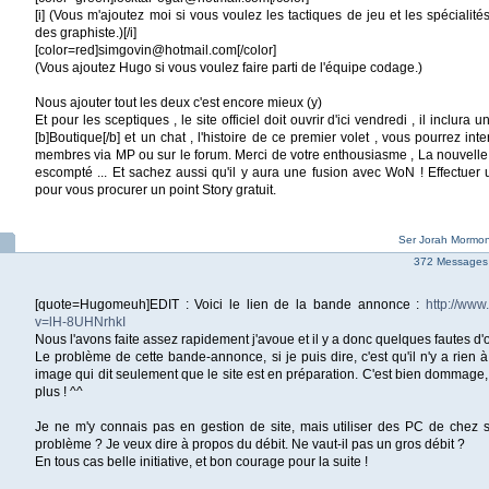
[i] (Vous m'ajoutez moi si vous voulez les tactiques de jeu et les spécialité
des graphiste.)[/i]
[color=red]simgovin@hotmail.com[/color]
(Vous ajoutez Hugo si vous voulez faire parti de l'équipe codage.)
Nous ajouter tout les deux c'est encore mieux (y)
Et pour les sceptiques , le site officiel doit ouvrir d'ici vendredi , il inclura
[b]Boutique[/b] et un chat , l'histoire de ce premier volet , vous pourrez int
membres via MP ou sur le forum. Merci de votre enthousiasme , La nouvelle d
escompté ... Et sachez aussi qu'il y aura une fusion avec WoN ! Effectuer
pour vous procurer un point Story gratuit.
Ser Jorah Mormon
372 Messages 
[quote=Hugomeuh]EDIT : Voici le lien de la bande annonce :
http://ww
v=lH-8UHNrhkI
Nous l'avons faite assez rapidement j'avoue et il y a donc quelques fautes d'
Le problème de cette bande-annonce, si je puis dire, c'est qu'il n'y a rien à
image qui dit seulement que le site est en préparation. C'est bien dommage, 
plus ! ^^
Je ne m'y connais pas en gestion de site, mais utiliser des PC de chez 
problème ? Je veux dire à propos du débit. Ne vaut-il pas un gros débit ?
En tous cas belle initiative, et bon courage pour la suite !