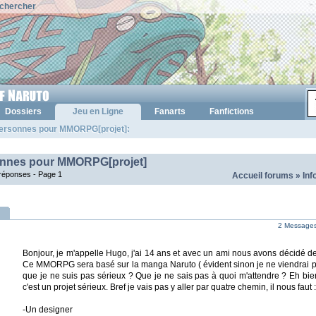
chercher
Dossiers
Jeu en Ligne
Fanarts
Fanfictions
ersonnes pour MMORPG[projet]:
nnes pour MMORPG[projet]
réponses -
Page 1
Accueil forums
»
Inf
2 Messages 
Bonjour, je m'appelle Hugo, j'ai 14 ans et avec un ami nous avons décidé
Ce MMORPG sera basé sur la manga Naruto ( évident sinon je ne viendrai pa
que je ne suis pas sérieux ? Que je ne sais pas à quoi m'attendre ? Eh bi
c'est un projet sérieux. Bref je vais pas y aller par quatre chemin, il nous faut :
-Un designer