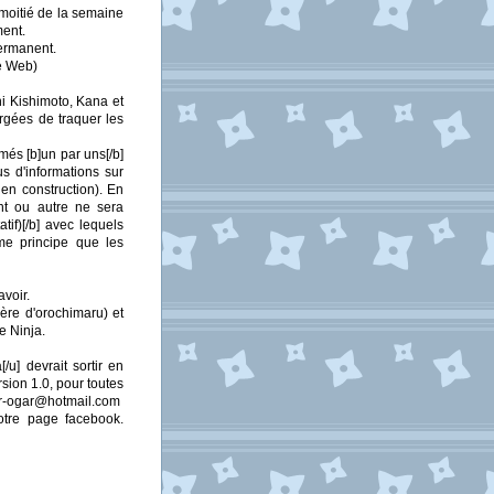
 moitié de la semaine
ment.
permanent.
te Web)
i Kishimoto, Kana et
rgées de traquer les
més [b]un par uns[/b]
s d'informations sur
 en construction). En
nt ou autre ne sera
if)[/b] avec lequels
me principe que les
avoir.
père d'orochimaru) et
e Ninja.
/u] devrait sortir en
rsion 1.0, pour toutes
hotmail.com
notre page facebook.