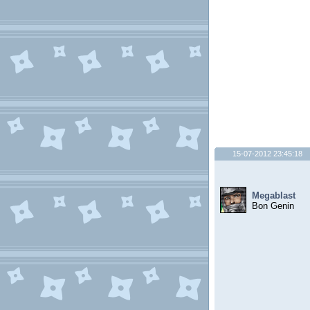
15-07-2012 23:45:18
Megablast
Bon Genin