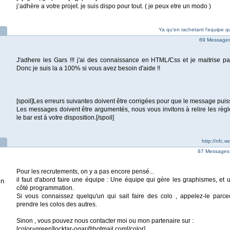
j’adhère a votre projet. je suis dispo pour tout. ( je peux etre un modo )
Ya qu'en rachetant l'equipe que
69 Messages 
J'adhere les Gars !!! j'ai des connaissance en HTML/Css et je maitrise par
Donc je suis la a 100% si vous avez besoin d'aide !!
[spoil]Les erreurs suivantes doivent être corrigées pour que le message puis
Les messages doivent être argumentés, nous vous invitons à relire les règl
le bar est à votre disposition.[/spoil]
http://nfc.
87 Messages 
Pour les recrutements, on y a pas encore pensé...
il faut d'abord faire une équipe : Une équipe qui gère les graphismes, et 
in
côté programmation.
Si vous connaissez quelqu'un qui sait faire des colo , appelez-le parc
prendre les colos des autres.
Sinon , vous pouvez nous contacter moi ou mon partenaire sur :
[color=green]locktar-ogar@hotmail.com[/color]