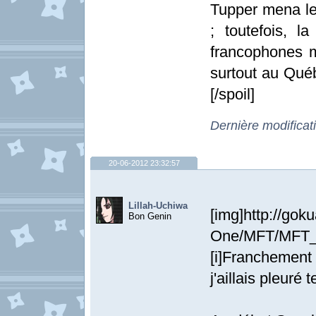
Tupper mena le
; toutefois, l
francophones m
surtout au Québ
[/spoil]
Dernière modificat
20-06-2012 23:32:57
Lillah-Uchiwa
[img]http://goku
Bon Genin
One/MFT/MFT_N
[i]Franchement
j'aillais pleuré 