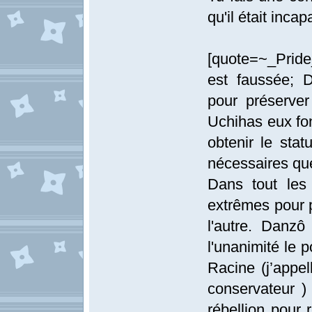
qu'il était inca
[quote=~_Prid
est faussée; 
pour préserver
Uchihas eux fon
obtenir le stat
nécessaires que
Dans tout les
extrêmes pour p
l'autre. Danzô
l'unanimité le p
Racine (j’appel
conservateur ) 
rébellion pour 