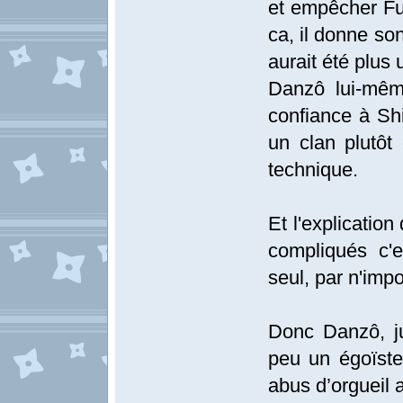
et empêcher Fu
ca, il donne son 
aurait été plus 
Danzô lui-même
confiance à Shi
un clan plutôt
technique.
Et l'explicatio
compliqués c'
seul, par n'imp
Donc Danzô, j
peu un égoïste
abus d’orgueil 