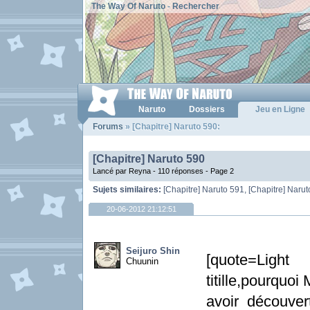
The Way Of Naruto
-
Rechercher
Naruto
Dossiers
Jeu en Ligne
Forums
» [Chapitre] Naruto 590:
[Chapitre] Naruto 590
Lancé par Reyna - 110 réponses -
Page 2
Sujets similaires:
[Chapitre] Naruto 591
,
[Chapitre] Naru
20-06-2012 21:12:51
Seijuro Shin
[quote=Lig
Chuunin
titille,pourquo
avoir découver