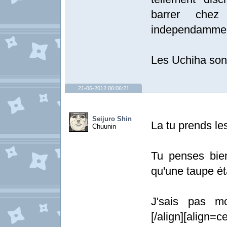
barrer chez
independammen
Les Uchiha sont
21-06-2012 06:06:21
Seijuro Shin
La tu prends le
Chuunin
Tu penses bien 
qu'une taupe ét
J'sais pas moi
[/align][align=ce