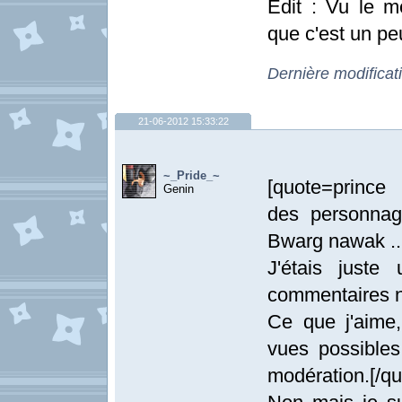
Edit : Vu le me
que c'est un pe
Dernière modificat
21-06-2012 15:33:22
~_Pride_~
[quote=prince
Genin
des personnag
Bwarg nawak ...
J'étais juste
commentaires né
Ce que j'aime,
vues possibles
modération.[/qu