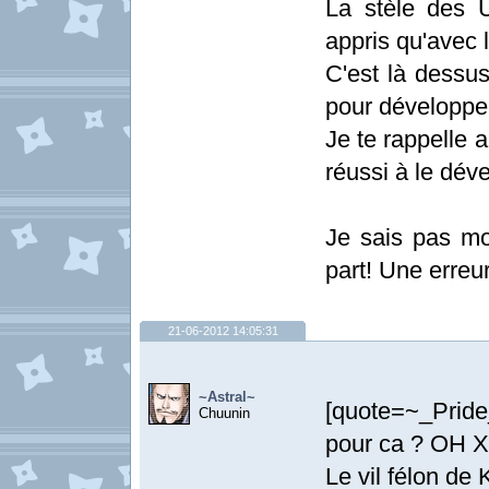
La stèle des 
appris qu'avec 
C'est là dessus
pour développer
Je te rappelle a
réussi à le déve
Je sais pas mo
part! Une erreu
21-06-2012 14:05:31
~Astral~
[quote=~_Prid
Chuunin
pour ca ? OH X
Le vil félon de 