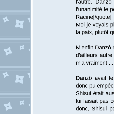
l'autre. Danzô
l'unanimité le p
Racine[/quote]
Moi je voyais 
la paix, plutôt 
M'enfin Danzô r
d'ailleurs aut
m'a vraiment ..
Danzô avait le
donc pu empêche
Shisui était a
lui faisait pas 
donc, Shisui p