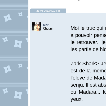
21-06-2012 00:24:38
Mär
Moi le truc qui
Chuunin
a pouvoir pense
le retrouver.. j
les partie de hi
Zark-Shark> Je
est de la meme
l'eleve de Mada
senju. Il est ab
ou Madara... l
yeux.