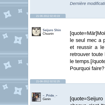
Dernière modificat
21-06-2012 02:43:19
Seijuro Shin
[quote=Mär]Moi 
Chuunin
le seul mec a 
et reussir a le
retrouver toute 
le temps.[/quot
Pourquoi faire?
21-06-2012 02:52:25
~_Pride_~
[quote=Seijur
Genin