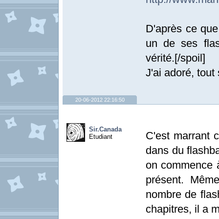
D'après ce que 
un de ses flas
vérité.[/spoil]
J'ai adoré, tout
20-06-2012 22:16:50
Sir.Canada
C'est marrant 
Etudiant
dans du flashba
on commence à 
présent. Même
nombre de flash
chapitres, il a 