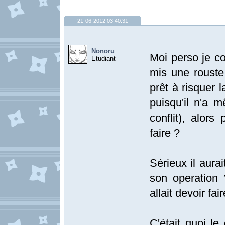
21-06-2012 03:40:31
Nonoru
Moi perso je c
Etudiant
mis une rouste
prêt à risquer 
puisqu'il n'a m
conflit), alors
faire ?
Sérieux il aurai
son operation ?
allait devoir fai
C'était quoi le