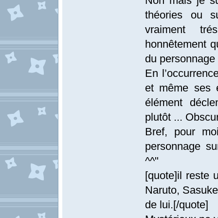
Non mais je su
théories ou s
vraiment tré
honnêtement qu'
du personnage 
En l’occurrence
et même ses e
élément décle
plutôt ... Obscu
Bref, pour mo
personnage sur 
^^"
[quote]il rest
Naruto, Sasuke 
de lui.[/quote]