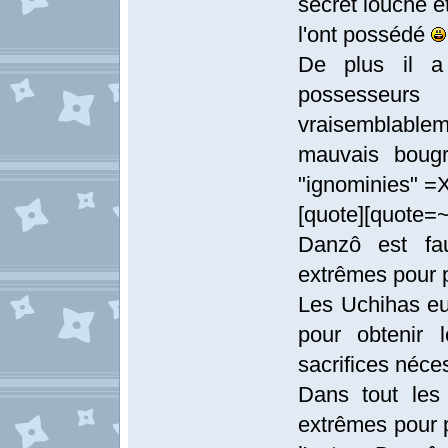
secret louche e
l'ont possédé
De plus il a
possesseur
vraisemblablemen
mauvais bougr
"ignominies" =
[quote][quote
Danzô est fa
extrêmes pour p
Les Uchihas eux
pour obtenir 
sacrifices néce
Dans tout les
extrêmes pour p