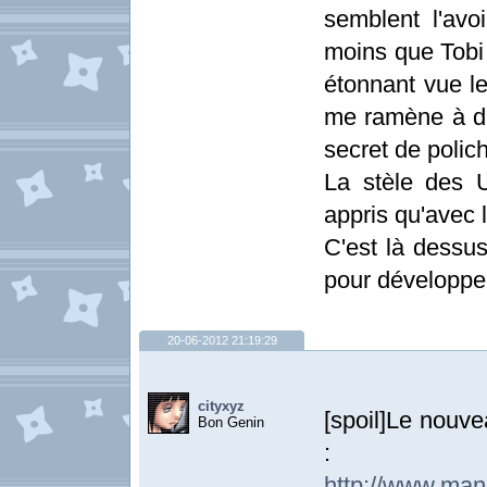
semblent l'avo
moins que Tobi 
étonnant vue le 
me ramène à dir
secret de polich
La stèle des 
appris qu'avec 
C'est là dessus
pour développer
20-06-2012 21:19:29
cityxyz
[spoil]Le nouvea
Bon Genin
:
http://www.man