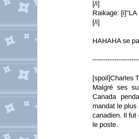
[/i]
Raikage: [i]"
[/i]
HAHAHA se pass
---------------------
[spoil]Charles 
Malgré ses su
Canada penda
mandat le plus 
canadien. Il fu
le poste.