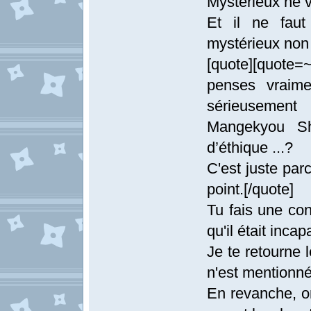
Mystérieux ne 
Et il ne faut
mystérieux non 
[quote][quote=
penses vraim
sérieusemen
Mangekyou Sha
d’éthique ...?
C'est juste par
point.[/quote]
Tu fais une con
qu'il était inca
Je te retourne 
n'est mentionné
En revanche, o