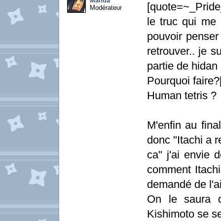
Manda
[quote=~_Pride
Modérateur
le truc qui me
pouvoir penser 
retrouver.. je s
partie de hidan 
Pourquoi faire?
Human tetris ?
M'enfin au fina
donc "Itachi a 
ca" j'ai envie 
comment Itachi l
demandé de l'ai
On le saura d
Kishimoto se s