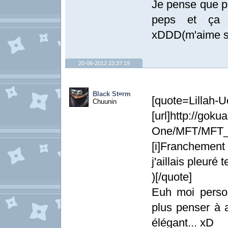
Je pense que p
peps et ça 
xDDD(m'aime si
20-06-2012 23:37:19
Black St¤rm
[quote=Lillah-U
Chuunin
[url]http://goku
One/MFT/MFT_Na
[i]Franchement
j'aillais pleuré 
)[/quote]
Euh moi perso q
plus penser à 
élégant... xD