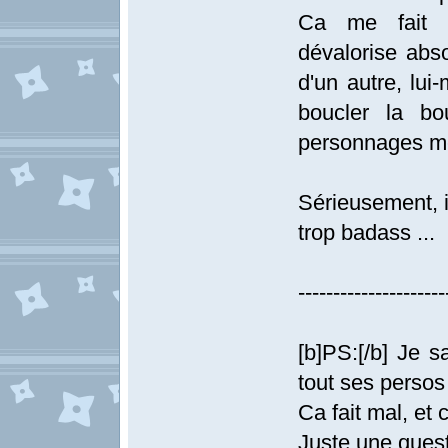
Ca me fait v
dévalorise abs
d'un autre, lui
boucler la bo
personnages mé
Sérieusement, i
trop badass ...
---------------------
[b]PS:[/b] Je s
tout ses persos
Ca fait mal, et c
Juste une quest