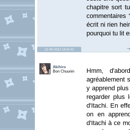
chapitre sort t
commentaires ?
écrit ni rien he
pourquoi tu lit 
~¤
21-06-2012 14:41:41
Akihiro
Hmm, d'abor
Bon Chuunin
agréablement su
y apprend plus 
regarder plus 
d'Itachi. En ef
on en apprend
d'Itachi à ce m