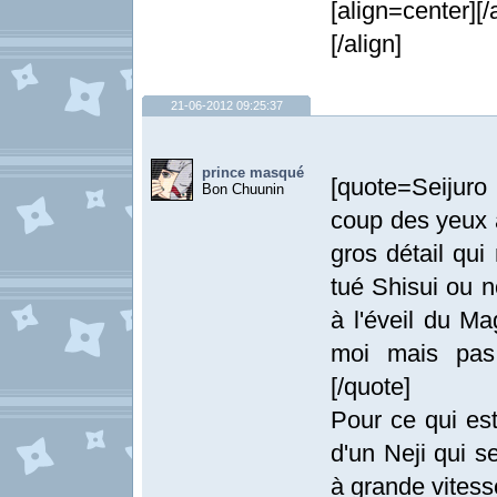
[align=center][/
[/align]
21-06-2012 09:25:37
prince masqué
[quote=Seijur
Bon Chuunin
coup des yeux a
gros détail qui
tué Shisui ou n
à l'éveil du Ma
moi mais pas 
[/quote]
Pour ce qui est
d'un Neji qui s
à grande vitesse