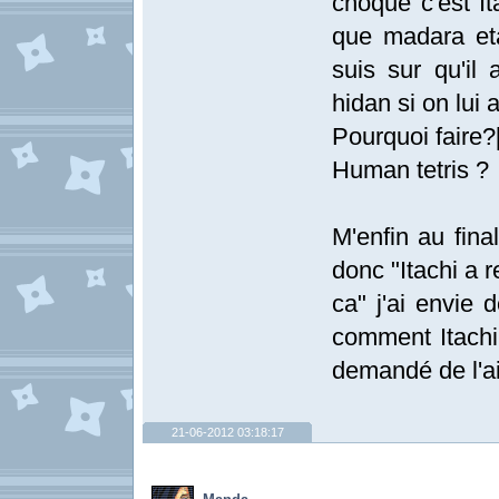
choque c'est I
que madara etai
suis sur qu'il 
hidan si on lui 
Pourquoi faire?
Human tetris ?
M'enfin au fina
donc "Itachi a 
ca" j'ai envie 
comment Itachi l
demandé de l'a
21-06-2012 03:18:17