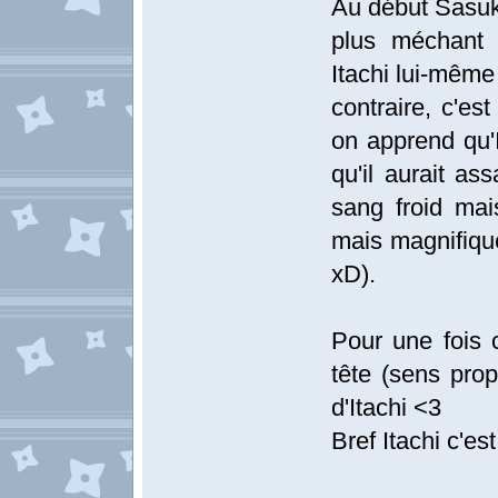
Au début Sasuke
plus méchant
Itachi lui-même 
contraire, c'es
on apprend qu'I
qu'il aurait a
sang froid mais
mais magnifique
xD).
Pour une fois c
tête (sens prop
d'Itachi <3
Bref Itachi c'es