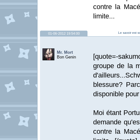
contre la Macé
limite...
Le savoir est s
01-06-2012 19:54:00
Mr. Mort
[quote=-sakum
Bon Genin
groupe de la mo
d'ailleurs...S
blessure? Parc
disponible pour 
Moi étant Portu
demande qu'est-
contre la Macé