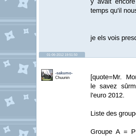
y avait encore
temps qu'il nous
je els vois pre
01-06-2012 19:51:50
-sakumo-
[quote=Mr. Mo
Chuunin
le savez sûr
l'euro 2012.
Liste des group
Groupe A = Po