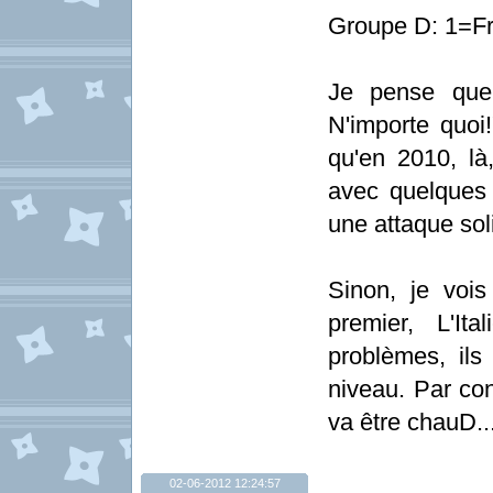
Groupe D: 1=Fr
Je pense que 
N'importe quoi
qu'en 2010, là
avec quelques 
une attaque sol
Sinon, je vois
premier, L'It
problèmes, ils
niveau. Par con
va être chauD..
02-06-2012 12:24:57