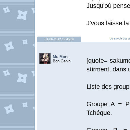
Jusqu'où pense
J'vous laisse la
Le savoir est s
01-06-2012 19:45:56
Mr. Mort
[quote=-sak
Bon Genin
sûrment, dans 
Liste des group
Groupe A = Po
Tchéque.