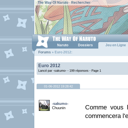
The Way Of Naruto
-
Rechercher
Naruto
Dossiers
Jeu en Ligne
Forums
» Euro 2012:
Euro 2012
Lancé par -sakumo- - 199 réponses -
Page 1
01-06-2012 19:28:42
-sakumo-
Comme vous l
Chuunin
commencera l'e