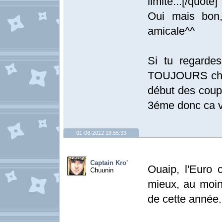
limite...[/quote]
Oui mais bon
amicale^^
Si tu regardes
TOUJOURS chier
début des coupes
3éme donc ca ve
01-06-2012 19:55:33
Captain Kro'
Ouaip, l'Euro 
Chuunin
mieux, au moins
de cette année.