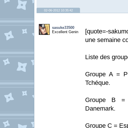
02-06-2012 10:35:42
sasuke33500
[quote=-sakum
Excellent Genin
une semaine co
Liste des group
Groupe A = Po
Tchéque.
Groupe B = A
Danemark.
Groupe C = Espa