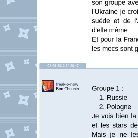
son groupe ave
l'Ukraine je cro
suéde et de l'
d'elle même...
Et pour la Franc
les mecs sont g
02-06-2012 14:20:47
freak-o-now
Groupe 1 :
Bon Chuunin
1. Russie
2. Pologne
Je vois bien l
et les stars d
Mais je ne le