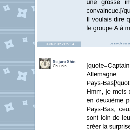
une grosse im
convaincue.[/qu
Il voulais dire
le groupe A à m
Le savoir est s
01-06-2012 21:27:54
Seijuro Shin
[quote=Captain 
Chuunin
Allemagne
Pays-Bas[/quot
Hmm, je mets 
en deuxième po
Pays-Bas, ceu
sont loin de le
créer la surpris