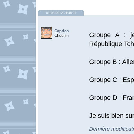
01-06-2012 21:48:24
Caprico
Groupe A : je
Chuunin
République Tc
Groupe B : All
Groupe C : Espa
Groupe D : Fran
Je suis bien su
Dernière modificat