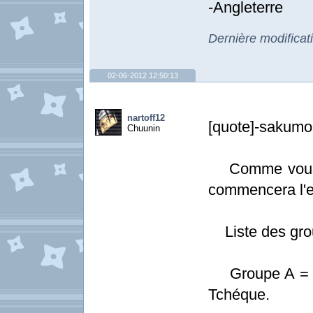
-Angleterre
Dernière modificat
02-06-2012 12:50:13
nartoff12
[quote]-sakumo-
Chuunin
Comme vous l
commencera l'e
Liste des gro
Groupe A = Po
Tchéque.