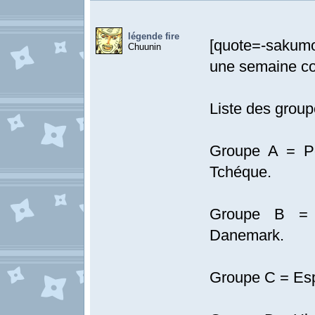
légende fire
[quote=-sakum
Chuunin
une semaine co
Liste des group
Groupe A = Po
Tchéque.
Groupe B = A
Danemark.
Groupe C = Espa