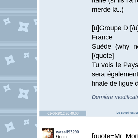
Italie (si ils l
merde là..)
[u]Groupe D:[/u
France
Suède (why no
[/quote]
Tu vois le Pa
sera également
finale de ligue
Dernière modificat
Le savoir est s
01-06-2012 20:49:08
wassil93290
[quote=Mr. Mort
Genin