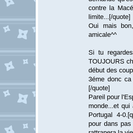
contre la Macé
limite...[/quote]
Oui mais bon
amicale^^
Si tu regardes
TOUJOURS chier
début des coupes
3éme donc ca v
[/quote]
Pareil pour l'E
monde...et qui a
Portugal 4-0.[
pour dans pas 
rattrapera la vi