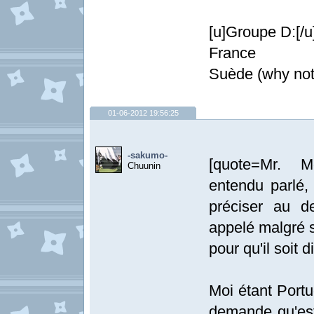
[u]Groupe D:[/u
France
Suède (why not,
01-06-2012 19:56:25
-sakumo-
[quote=Mr. Mo
Chuunin
entendu parlé, 
préciser au de
appelé malgré s
pour qu'il soit d
Moi étant Portu
demande qu'est-