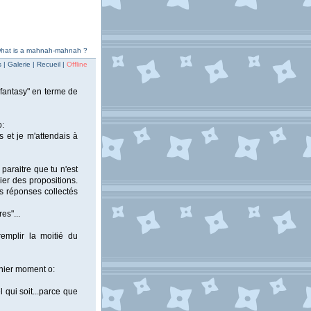
 what is a mahnah-mahnah ?
| Galerie | Recueil |
Offline
 fantasy" en terme de
o:
s et je m'attendais à
 paraitre que tu n'est
ier des propositions.
es réponses collectés
es"...
remplir la moitié du
rnier moment o:
 qui soit...parce que