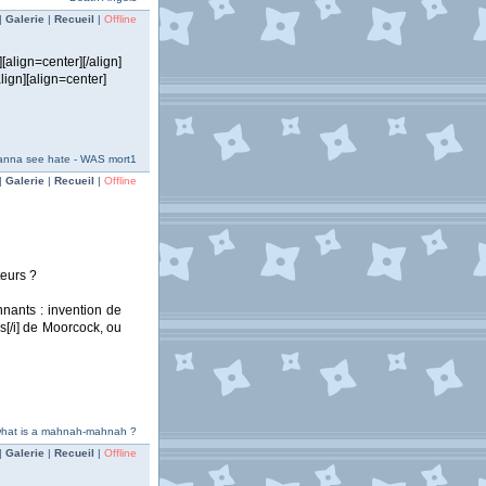
|
Galerie
|
Recueil
|
Offline
align=center][/align]
align][align=center]
anna see hate - WAS mort1
|
Galerie
|
Recueil
|
Offline
teurs ?
onnants : invention de
ns[/i] de Moorcock, ou
 what is a mahnah-mahnah ?
|
Galerie
|
Recueil
|
Offline