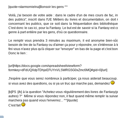
[quote=starmornielna]Bonsoir les gens ^^
Voilà, j'ai besoin de votre aide : dans le cadre d'un de mes cours de fac, i
des publics", inscrit dans l'UE Métiers du livres et documentation, on doit
concernant les publics, que ce soit dans la fréquentation des bibliothèque
C'est donc le cas ici, pour la Fantasy. Le but est de savoir si la Fantasy es
genre à part entière par les gens, d'où ce questionnaire.
Le remplir vous prendra 3 minutes au maximum, il est anonyme bien-sûr,
besoin de lire de la Fantasy ou d'aimer ça pour y répondre, on s'intéresse à t
fini vous n'avez plus qu'à cliquer sur "envoyer" en bas de la page et c'est bon 
Donc le lien :
[url]https://docs.google.com/spreadsheet/viewform?
formkey=dFdUQXdpTDhjeEFUYnVLSWRGSG0xZmc6MQ#gid=0[/url]
J'espère que vous serez nombreux à participer, ça nous aiderait beaucoup. 
si vous avez des questions, ou si ya un truc qui marche pas, demandez
[b]PS :[/b] à la question "Achetez-vous régulièrement des livres de Fantasy(
autres) ?" Même si vous répondez non, il faut quand même remplir la suivante
marchera pas quand vous l'enverrez... ^^[/quote]
C'est fait