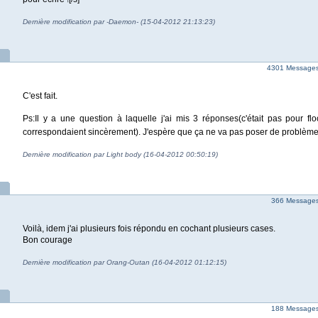
Dernière modification par -Daemon- (15-04-2012 21:13:23)
4301 Messages |
C'est fait.
Ps:Il y a une question à laquelle j'ai mis 3 réponses(c'était pas pour f
correspondaient sincèrement). J'espère que ça ne va pas poser de problèm
Dernière modification par Light body (16-04-2012 00:50:19)
366 Messages 
Voilà, idem j'ai plusieurs fois répondu en cochant plusieurs cases.
Bon courage
Dernière modification par Orang-Outan (16-04-2012 01:12:15)
188 Messages 