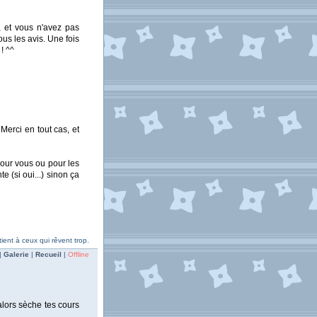
 et vous n'avez pas
ous les avis. Une fois
! ^^
Merci en tout cas, et
pour vous ou pour les
 (si oui...) sinon ça
ent à ceux qui rêvent trop.
|
Galerie
|
Recueil
|
Offline
 alors sèche tes cours