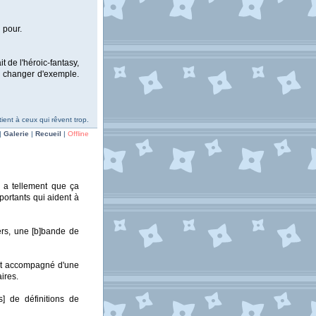
 pour.
 de l'héroic-fantasy,
e changer d'exemple.
ent à ceux qui rêvent trop.
|
Galerie
|
Recueil
|
Offline
n a tellement que ça
portants qui aident à
ers, une [b]bande de
ent accompagné d'une
ires.
s] de définitions de