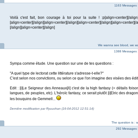
1163 Messages 
Voilà c'est fait, bon courage à toi pour la suite ! :p[align=center][/align][
[align=center][/align][align=center][/align][align=center][/align][align=center][/
[/align][align=center][/align]
We wanna see blood, we w
1388 Messages 
Sympa comme étude. Une question sur une de tes questions :
"A quel type de lectorat cette littérature s'adresse-t-elle?"
C'est selon nos convictions, ou selon ce que l'on imagine des visées des édi
Edit : [i]Le Seigneur des Anneaux[/i] c'est de la high fantasy (= détails fois
langues, de peuples, etc). L'héroïc fantasy, ce serait plutôt [i]Elric des drago
les bouquins de Gemmell...
Dernière modification par Ryuuchan (16-04-2012 12:51:14)
The question is :
292 Messages 