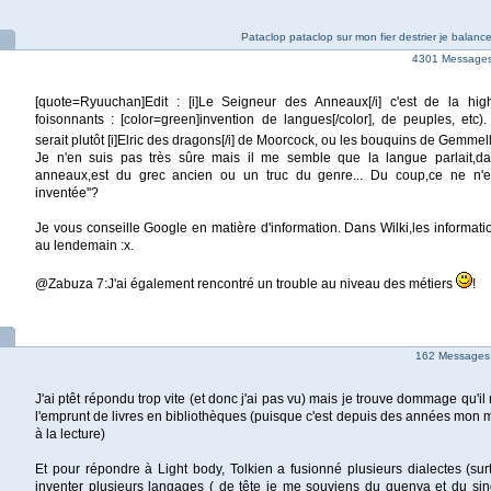
Pataclop pataclop sur mon fier destrier je balanc
4301 Messages |
[quote=Ryuuchan]Edit : [i]Le Seigneur des Anneaux[/i] c'est de la high
foisonnants : [color=green]invention de langues[/color], de peuples, etc).
serait plutôt [i]Elric des dragons[/i] de Moorcock, ou les bouquins de Gemmell
Je n'en suis pas très sûre mais il me semble que la langue parlait,d
anneaux,est du grec ancien ou un truc du genre... Du coup,ce ne n'e
inventée''?
Je vous conseille Google en matière d'information. Dans Wilki,les informat
au lendemain :x.
@Zabuza 7:J'ai également rencontré un trouble au niveau des métiers
!
162 Messages
J'ai ptêt répondu trop vite (et donc j'ai pas vu) mais je trouve dommage qu'il
l'emprunt de livres en bibliothèques (puisque c'est depuis des années mon 
à la lecture)
Et pour répondre à Light body, Tolkien a fusionné plusieurs dialectes (sur
inventer plusieurs langages ( de tête je me souviens du quenya et du sind