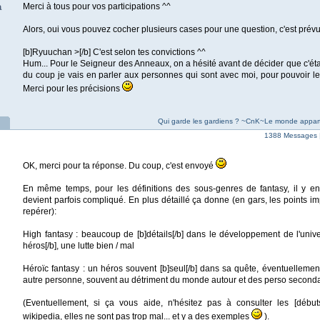
a
Merci à tous pour vos participations ^^
Alors, oui vous pouvez cocher plusieurs cases pour une question, c'est prévu
[b]Ryuuchan >[/b] C'est selon tes convictions ^^
Hum... Pour le Seigneur des Anneaux, on a hésité avant de décider que c'était
du coup je vais en parler aux personnes qui sont avec moi, pour pouvoir l
Merci pour les précisions
Qui garde les gardiens ? ~CnK~Le monde apparti
1388 Messages 
OK, merci pour ta réponse. Du coup, c'est envoyé
En même temps, pour les définitions des sous-genres de fantasy, il y e
devient parfois compliqué. En plus détaillé ça donne (en gars, les points im
repérer):
High fantasy : beaucoup de [b]détails[/b] dans le développement de l'univ
héros[/b], une lutte bien / mal
Héroïc fantasy : un héros souvent [b]seul[/b] dans sa quête, éventuellem
autre personne, souvent au détriment du monde autour et des perso seconda
(Eventuellement, si ça vous aide, n'hésitez pas à consulter les [début
wikipedia, elles ne sont pas trop mal... et y a des exemples
).