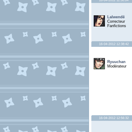
16-04-2012 11:58:04
Lalwendë
Correcteur
Fanfictions
16-04-2012 12:38:42
Ryuuchan
Modérateur
16-04-2012 12:56:32