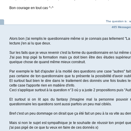
Bon courage en tout cas ^-^
The question is :
465 Messages 
Alors bon j'ai remplis le questionnaire même si je connais pas tellement "La
lecture j'en ai lu que deux.
Sur les faits que je veux revenir c'est la forme du questionnaire en lui même 
J'ai pas trop pigé ta formation mais ça doit bien être des études supérieur
quelque chose de quand même mieux construit.
Par exemple le fait d'ajouter à la moitié des questions une case "autres" fait
pas certaine de ton questionnaire que tu présente la possibilité d'avoir oubl
Et surtout faut bien le dire dans le traitement des donnés une fois toutes l
cette case t'apporte rien en matière d'info.
Ceci s'applique surtout à la question n°3 où y a juste 2 propositions puis "Autr
Et surtout si on lit aps du fantasy j'imagine mal la personne pouvoir 
questionnaire les questions sont aussi parfois un peu mal ciblés.
Bref c'est un peu dommage on dirait que ça été fait un peu à la va vite au de
Mais si non le sujet est sympathique je te souhaite de réussir ton projet quel
j'ai pas pigé de ce que tu veux en faire de ces donnés x)