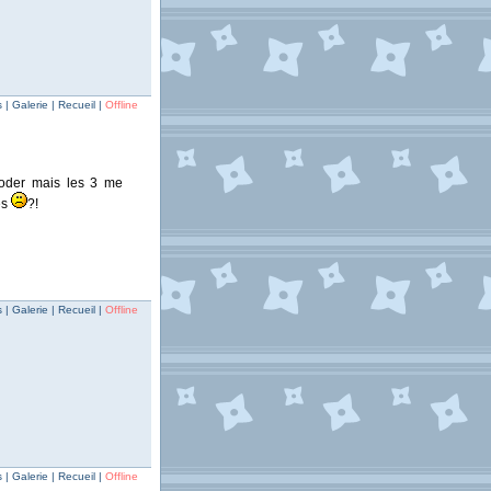
 Galerie | Recueil |
Offline
looder mais les 3 me
es
?!
| Galerie | Recueil |
Offline
| Galerie | Recueil |
Offline