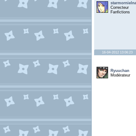
starmornieln
Correcteur
Fanfictions
16-04-2012 13:06:23
Ryuuchan
Modérateur