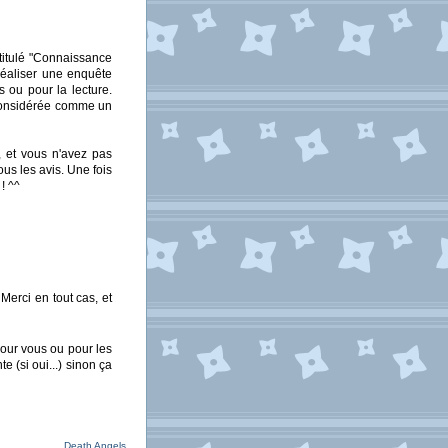
ntitulé "Connaissance
 réaliser une enquête
s ou pour la lecture.
t considérée comme un
 et vous n'avez pas
ous les avis. Une fois
! ^^
Merci en tout cas, et
pour vous ou pour les
 (si oui...) sinon ça
Death Angels