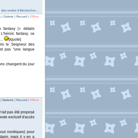
e des ondes d’électrochoc...
 Galerie | Recueil |
Offline
 fantasy (= détails
 L'héroïc fantasy, ce
...
[/quote]
ans le Seigneur des
st pas ''une langue
ions changent du jour
 |
Galerie
| Recueil |
Offline
 n'ait pas été proposé
mode exclusif d'accès
tout nordiques) pour
arin, mais il y en a