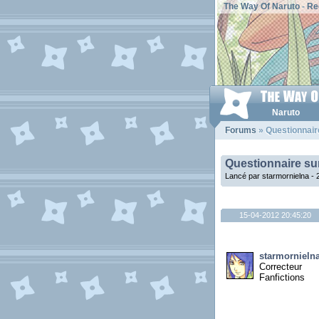
The Way Of Naruto
-
Re
Naruto
Forums
» Questionnaire
Questionnaire sur 
Lancé par starmornielna -
15-04-2012 20:45:20
starmornieln
Correcteur
Fanfictions