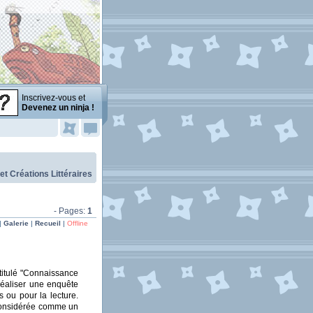
Inscrivez-vous et
Devenez un ninja !
 et Créations Littéraires
- Pages:
1
|
Galerie
|
Recueil
|
Offline
ntitulé "Connaissance
 réaliser une enquête
s ou pour la lecture.
t considérée comme un