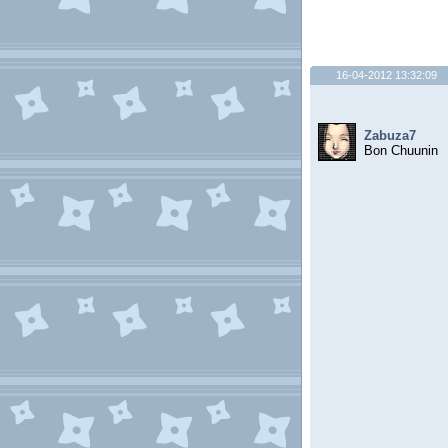
16-04-2012 13:32:09
Zabuza7
Bon Chuunin