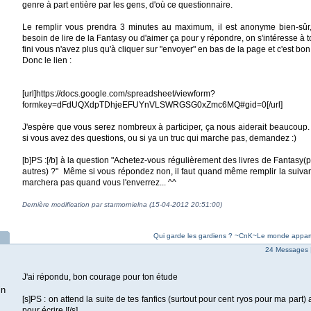
genre à part entière par les gens, d'où ce questionnaire.
Le remplir vous prendra 3 minutes au maximum, il est anonyme bien-sûr,
besoin de lire de la Fantasy ou d'aimer ça pour y répondre, on s'intéresse à t
fini vous n'avez plus qu'à cliquer sur "envoyer" en bas de la page et c'est bon 
Donc le lien :
[url]https://docs.google.com/spreadsheet/viewform?
formkey=dFdUQXdpTDhjeEFUYnVLSWRGSG0xZmc6MQ#gid=0[/url]
J'espère que vous serez nombreux à participer, ça nous aiderait beaucoup. 
si vous avez des questions, ou si ya un truc qui marche pas, demandez :)
[b]PS :[/b] à la question "Achetez-vous régulièrement des livres de Fantasy(
autres) ?" Même si vous répondez non, il faut quand même remplir la suivante
marchera pas quand vous l'enverrez... ^^
Dernière modification par starmornielna (15-04-2012 20:51:00)
Qui garde les gardiens ? ~CnK~Le monde apparti
24 Messages 
J'ai répondu, bon courage pour ton étude
in
[s]PS : on attend la suite de tes fanfics (surtout pour cent ryos pour ma part)
pour écrire ![/s]