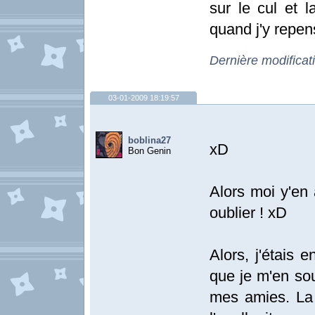
sur le cul et 
quand j'y repens
Dernière modifica
03-01-2009 18:19:57
boblina27
xD
Bon Genin
Alors moi y'en 
oublier ! xD
Alors, j'étais 
que je m'en sou
mes amies. La