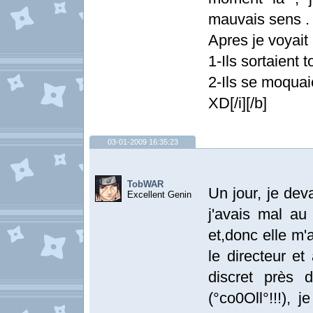
mauvais sens . 
Apres je voyait 
1-Ils sortaient t
2-Ils se moquai
XD[/i][/b]
03-01-2009 16:35:23
TobWAR
Un jour, je deva
Excellent Genin
j'avais mal a
et,donc elle m'
le directeur et
discret près 
(°co0Oll°!!!), 