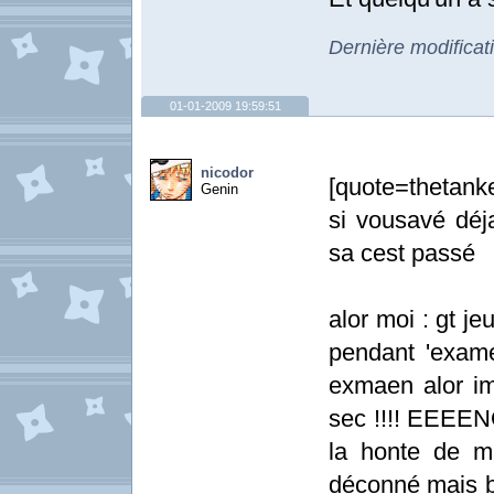
Dernière modificat
01-01-2009 19:59:51
nicodor
[quote=thetanke
Genin
si vousavé déj
sa cest passé
alor moi : gt je
pendant 'exame
exmaen alor ima
sec !!!! EEEENO
la honte de m
déconné mais b