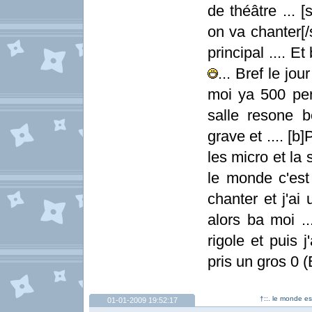
de théâtre ... 
on va chanter[/
principal .... 
... Bref le jou
moi ya 500 per
salle resone 
grave et .... [b]
les micro et la 
le monde c'est
chanter et j'ai
alors ba moi ..
rigole et puis j
pris un gros 0 (
†::. le monde e
01-01-2009 19:52:17