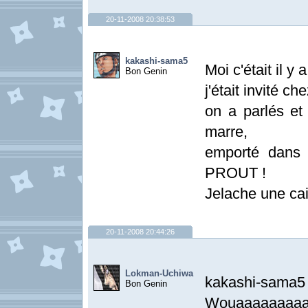
20-11-2008 20:38:53
kakashi-sama5
Moi c'était il y
Bon Genin
j'était invité ch
on a parlés et
marre,
emporté dans 
PROUT !
Jelache une ca
20-11-2008 20:44:26
Lokman-Uchiwa
kaka
Bon Genin
Wouaaaaaaaaa