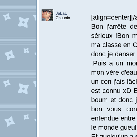
JaLaL
[align=center][
Chuunin
Bon j'arrête d
sérieux !Bon m
ma classe en CM
donc je danser 
.Puis a un mo
mon vère d'eau
un con j'ais lâ
est connu xD En
boum et donc je
bon vous conn
entendue entre 
le monde gueul
Et quelqu'un a 