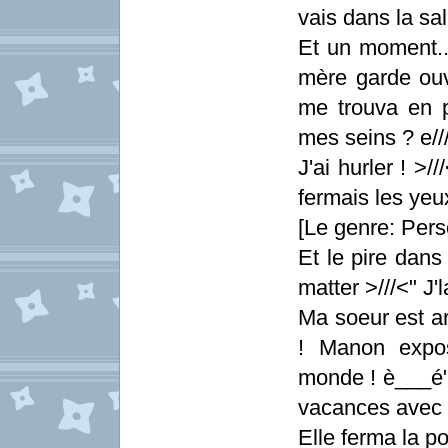
vais dans la sal
Et un moment..
mère garde ouvr
me trouva en p'
mes seins ? e///
J'ai hurler ! 
fermais les yeu
[Le genre: Pers
Et le pire dans
matter >///<" J'
Ma soeur est ar
! Manon expo
monde ! è___é"
vacances avec t
Elle ferma la p