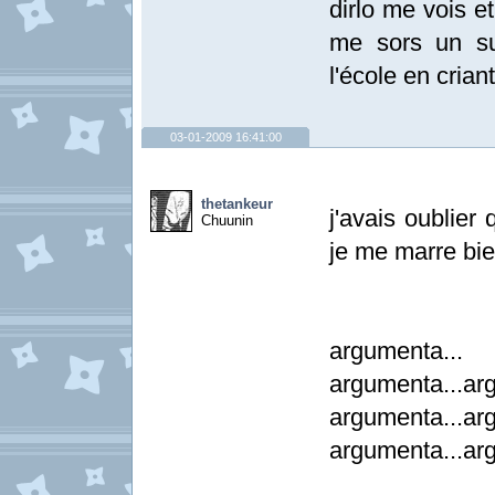
dirlo me vois et
me sors un su
l'école en criant:
03-01-2009 16:41:00
thetankeur
j'avais oublier 
Chuunin
je me marre bi
argumenta...
argumenta...ar
argumenta...ar
argumenta...ar