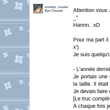
motoko_master
Attention vous 
Bon Chuunin
_"
Hannn.. xD
Pour ma part il
x')
Je suis quelqu'
- L'année derniè
Je portais une 
la taille. Il ét
Je devais faire 
[Le truc complèt
A chaque fois j