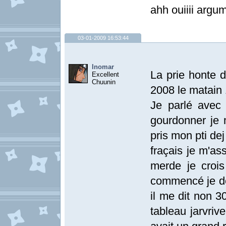
ahh ouiiii argu
03-01-2009 16:53:44
Inomar
La prie honte 
Excellent
Chuunin
2008 le matain
Je parlé avec
gourdonner je m
pris mon pti de
fraçais je m'as
merde je crois
commencé je dem
il me dit non 3
tableau jarvrive