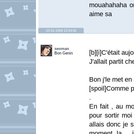
mouahahaha ont
aime sa
03-01-2009 15:54:56
seoman
[b][i]C'était auj
Bon Genin
J'allait partit c
Bon j'le met en 
[spoil]Comme pa
.
En fait , au mom
pour sortir moi
allais donc je 
moment la , j'