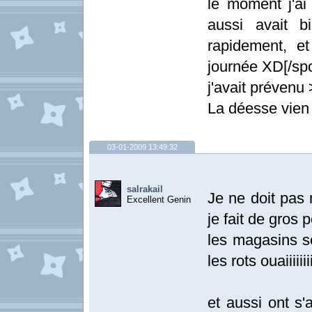
le moment j'ai
aussi avait b
rapidement, e
journée XD[/spo
j'avait prévenu
La déesse vien 
03-01-2009 13:49:32
salrakail
Je ne doit pas 
Excellent Genin
je fait de gros 
les magasins se
les rots ouaiiiiiiii
et aussi ont s