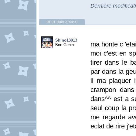
Dernière modifica
01-01-2009 20:54:00
Shino13013
ma honte c 'etai
Bon Genin
moi c'est en sp
tirer dans le 
par dans la geul
il ma plaquer i
crampon dans 
dans^^ est a s
seul coup la pr
me regarde avc
eclat de rire j'e