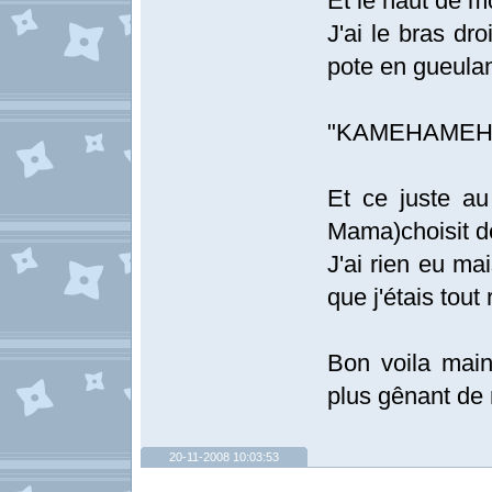
Et le haut de m
J'ai le bras dr
pote en gueulan
"KAMEHAMEH
Et ce juste a
Mama)choisit de
J'ai rien eu ma
que j'étais tout
Bon voila mai
plus gênant de
20-11-2008 10:03:53