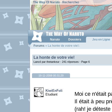
The Way Of Naruto
-
Rechercher
Naruto
Dossiers
Jeu en Ligne
Forums
» La honte de votre vie!:
La honte de votre vie!
Lancé par thetankeur - 241 réponses -
Page 6
16-11-2008 00:31:29
KiwiEnFoli
Moi ce n'était p
Etudiant
Il était à peu p
(rah! je déteste