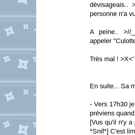
dévisageais.. 
personne n'a vu
A peine.. >//
appeler "Culotte
Très mal ! >X<'
En suite... Sa 
- Vers 17h30 je
préviens quand 
[Vus qu'il n'y a
*Snif*] C'est lim