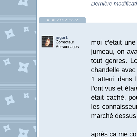
Dernière modifica
01-01-2009 21:56:22
jugar1
moi c'était un
Correcteur
Personnages
jumeau, on avai
tout genres. L
chandelle avec 
1 atterri dans
l'ont vus et éta
était caché, po
les connaisseur
marché dessus
après ça me con