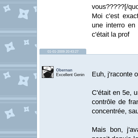
vous?????[/quo
Moi c'est exac
une interro en
c'était la prof
01-01-2009 20:43:27
Obernan
Euh, j'raconte 
Excellent Genin
C'était en 5e, 
contrôle de fra
concentrée, sa
Mais bon, j'a