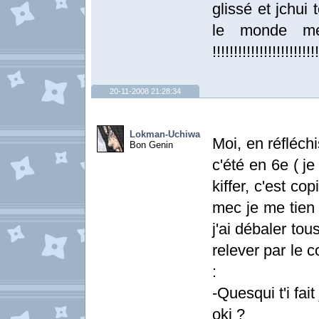
glissé et jchui
le monde me
!!!!!!!!!!!!!!!!!!!!
20-11-2008 21:28:34
Lokman-Uchiwa
Moi, en réfléchi
Bon Genin
c'été en 6e ( je
kiffer, c'est cop
mec je me tien p
j'ai débaler to
relever par le c
:
-Quesqui t'i fait
oki ?