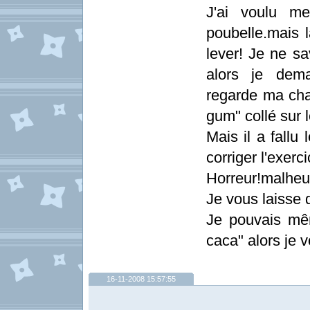
J'ai voulu me
poubelle.mais l
lever! Je ne sa
alors je dem
regarde ma chai
gum" collé sur l
Mais il a fallu
corriger l'exerci
Horreur!malheu
Je vous laisse d
Je pouvais mê
caca" alors je v
16-11-2008 15:57:55