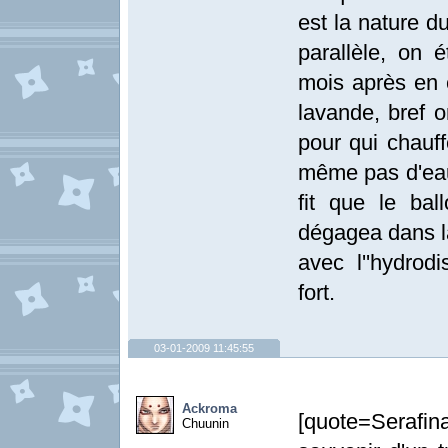
est la nature du
parallèle, on é
mois après en c
lavande, bref o
pour qui chauf
même pas d'eau 
fit que le ba
dégagea dans la
avec l''hydrodi
fort.
03-01-2009 11:45:55
Ackroma
[quote=Seraf
Chuunin