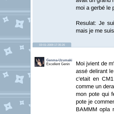
avait un grand 
moi a gerbé le p
Resulat: Je su
mais je me suis
03-01-2009 17:35:26
Genma-Uzumaki
Moi jvient de m
Excellent Genin
assé delirant l
c'etait en CM1
comme un deraté
mon pote qui fe
pote je commenc
BAMMM opla me 