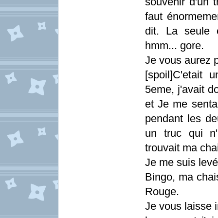
souvenir d'un t
faut énormemen
dit. La seule
hmm... gore.
Je vous aurez 
[spoil]C'etait 
5eme, j'avait d
et Je me sentai
pendant les deu
un truc qui n
trouvait ma chai
Je me suis levé
Bingo, ma chais
Rouge.
Je vous laisse i