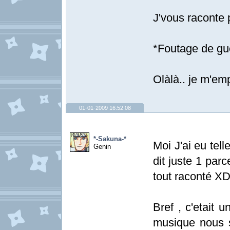
J'vous raconte 
*Foutage de gu
Olàlà.. je m'em
01-01-2009 16:52:08
*-Sakuna-*
Moi J'ai eu tel
Genin
dit juste 1 par
tout raconté X
Bref , c'etait u
musique nous s