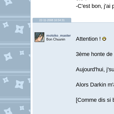
-C'est bon, j'ai 
22-11-2008 16:54:31
motoko_master
Attention !
Bon Chuunin
3ème honte de 
Aujourd'hui, j's
Alors Darkin m'
[Comme dis si b