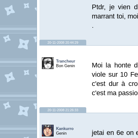
Ptdr, je vien d
marrant toi, moi
.
20-11-2008 20:44:29
Trancheur
Moi la honte d
Bon Genin
viole sur 10 F
c'est dur à cro
c'est ma passion
20-11-2008 21:26:33
Kankurro
jetai en 6e on e
Genin