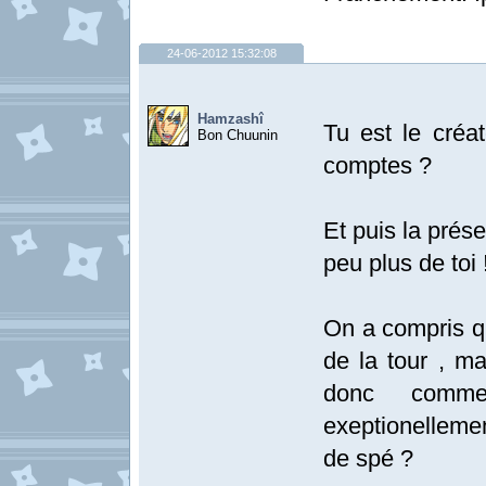
24-06-2012 15:32:08
Hamzashî
Tu est le créa
Bon Chuunin
comptes ?
Et puis la prés
peu plus de toi 
On a compris qu
de la tour , m
donc comme
exeptionellemen
de spé ?