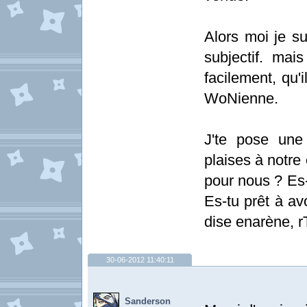
Alors moi je su
subjectif. mai
facilement, qu'i
WoNienne.
J'te pose une
plaises à notre 
pour nous ? Es-
Es-tu prêt à avo
dise enarène, rT
30-06-2012 11:40:11
Sanderson