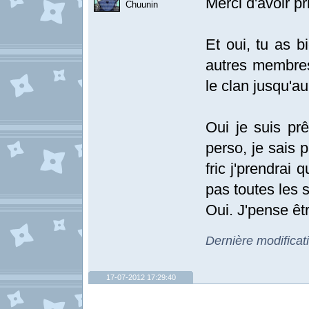
Merci d'avoir pr
Chuunin
Et oui, tu as bi
autres membres 
le clan jusqu'a
Oui je suis prê
perso, je sais p
fric j'prendrai
pas toutes les 
Oui. J'pense êtr
Dernière modifica
17-07-2012 17:29:40