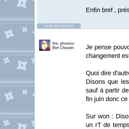
Enfin bref , pré
24-06-2012 15:58:30
the_phoenix
Je pense pouvoi
Bon Chuunin
changement est
Quoi dire d'autr
Disons que les
sauf à partir d
fin juin donc c
Sur won : Diso
un rT de temps