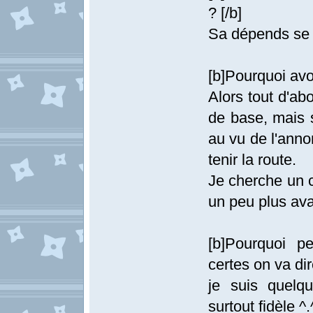
? [/b]
Sa dépends se qu
[b]Pourquoi avoi
Alors tout d'ab
de base, mais 
au vu de l'anno
tenir la route.
Je cherche un c
un peu plus ava
[b]Pourquoi p
certes on va di
je suis quelqu
surtout fidèle ^.