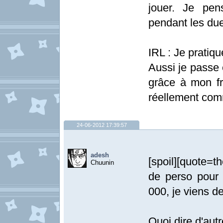
jouer. Je pen
pendant les due
IRL : Je pratiqu
Aussi je passe 
grâce à mon fr
réellement co
24-06-2012 17:39:57
adesh
[spoil][quote=
Chuunin
de perso pour 
000, je viens d
Quoi dire d'autr