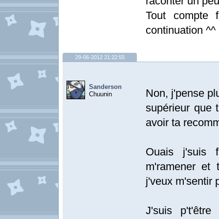
raconter un peu 
Tout compte f
continuation ^^
29-06-2012 21:22:55
Sanderson
Non, j'pense pl
Chuunin
supérieur que t
avoir ta recomm
Ouais j'suis f
m'ramener et t
j'veux m'sentir 
J'suis p't'êtr