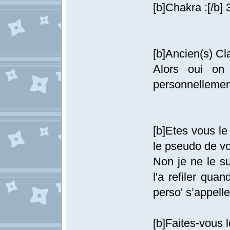
[b]Chakra :[/b]
[b]Ancien(s) Cla
Alors oui on
personnellement
[b]Etes vous le
le pseudo de vo
Non je ne le s
l'a refiler qua
perso' s’appelle
[b]Faites-vous 