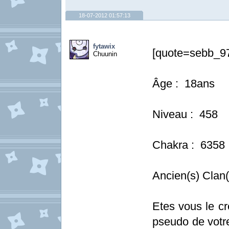
18-07-2012 01:57:13
fytawix
[quote=sebb_9
Chuunin
Âge : 18ans
Niveau : 458
Chakra : 6358
Ancien(s) Clan
Etes vous le cr
pseudo de votre