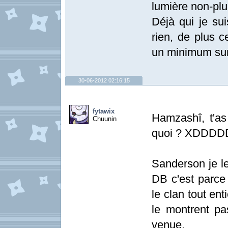
lumière non-plu
Déjà qui je sui
rien, de plus 
un minimum sur 
30-06-2012 02:16:15
fytawix
Hamzashî, t'a
Chuunin
quoi ? XDDD
Sanderson je le
DB c'est parce
le clan tout en
le montrent pa
venue.