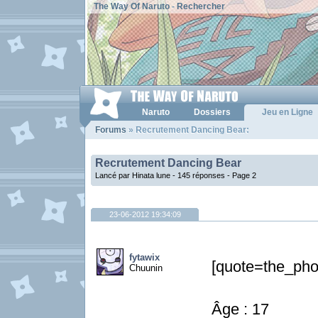
The Way Of Naruto
-
Rechercher
Naruto
Dossiers
Jeu en Ligne
Forums
» Recrutement Dancing Bear:
Recrutement Dancing Bear
Lancé par Hinata lune - 145 réponses -
Page 2
23-06-2012 19:34:09
fytawix
[quote=the_ph
Chuunin
Âge : 17