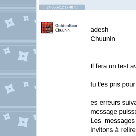
24-06-2012 17:48:43
GoldenBear
adesh
Chuunin
Chuunin
Il fera un test 
tu t'es pris po
es erreurs suiv
message puisse
Les messages 
invitons à relir