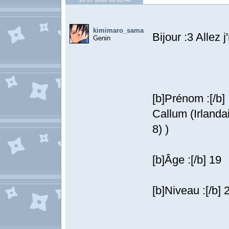
kimimaro_sama
Bijour :3 Allez 
Genin
[b]Prénom :[/b]
Callum (Irlandai
8) )
[b]Âge :[/b] 19
[b]Niveau :[/b] 