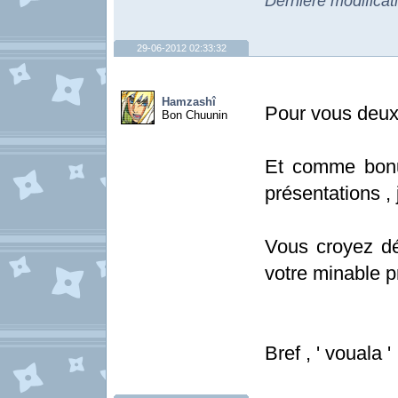
Dernière modifica
29-06-2012 02:33:32
Hamzashî
Pour vous deux 
Bon Chuunin
Et comme bonu
présentations ,
Vous croyez dé
votre minable p
Bref , ' vouala '