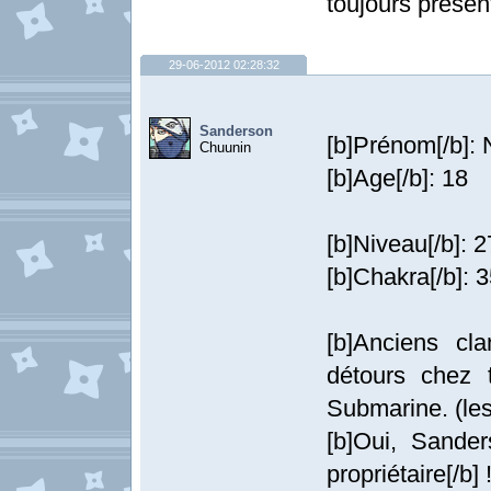
toujours présen
29-06-2012 02:28:32
Sanderson
[b]Prénom[/b]: 
Chuunin
[b]Age[/b]: 18
[b]Niveau[/b]: 
[b]Chakra[/b]: 
[b]Anciens cla
détours chez 
Submarine. (les
[b]Oui, Sander
propriétaire[/b] 