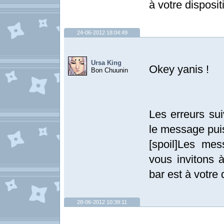
à votre disposit
24-06-2012 18:04:49
Ursa King
Okey yanis !
Bon Chuunin
Les erreurs sui
le message pui
[spoil]Les me
vous invitons à
bar est à votre d
28-06-2012 10:39:11