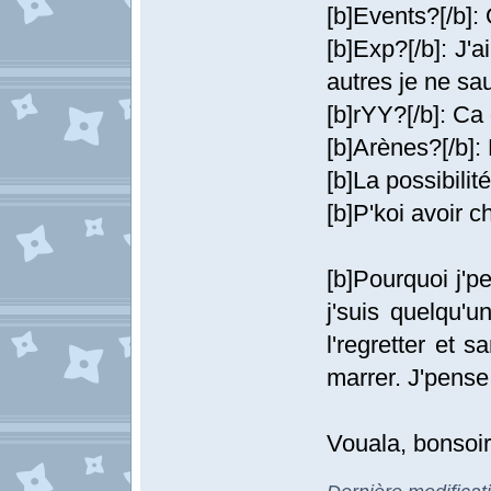
[b]Events?[/b]:
[b]Exp?[/b]: J'
autres je ne sau
[b]rYY?[/b]: Ca
[b]Arènes?[/b]:
[b]La possibili
[b]P'koi avoir c
[b]Pourquoi j'p
j'suis quelqu'
l'regretter et 
marrer. J'pense
Vouala, bonsoir