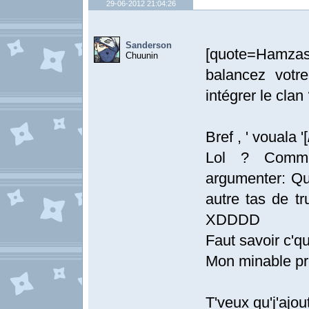
29-06-2012 21:04:26
Sanderson
[quote=Hamza
Chuunin
balancez votr
intégrer le clan
Bref , ' vouala '
Lol ? Comme 
argumenter: Qu
autre tas de tr
XDDDD
Faut savoir c'q
Mon minable pr
T'veux qu'j'ajou