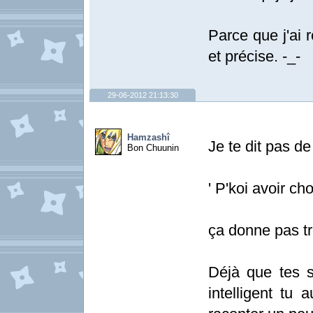
Parce que j'ai 
et précise. -_-
29-06-2012 21:13:30
Hamzashî
Je te dit pas de
Bon Chuunin
' P'koi avoir ch
ça donne pas tr
Déjà que tes s
intelligent tu 