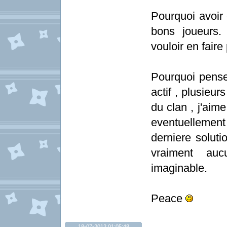
Pourquoi avoir 
bons joueurs.
vouloir en faire 
Pourquoi pense
actif , plusieur
du clan , j'aim
eventuellement
derniere soluti
vraiment auc
imaginable.
Peace
18-07-2012 01:05:48