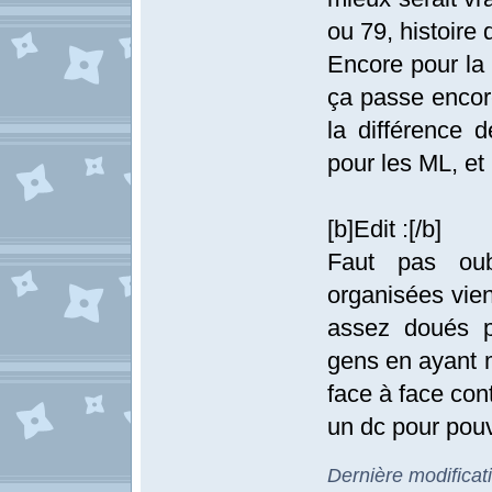
ou 79, histoire
Encore pour la 
ça passe encore
la différence 
pour les ML, et 
[b]Edit :[/b]
Faut pas ou
organisées vien
assez doués p
gens en ayant m
face à face con
un dc pour pouv
Dernière modificat