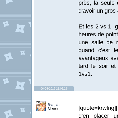
près, la seule 
d'avoir un gros
Et les 2 vs 1, g
heures de point
une salle de 
quand c'est le
avantageux ave
tard le soir 
1vs1.
06-04-2012 21:05:28
Ganjah
[quote=krwlng]
Chuunin
d'en placer u