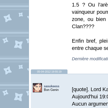
1.5 ? Ou l'arè
vainqueur pourr
zone, ou bien
Clan????
Enfin bref, ple
entre chaque se
Dernière modificat
05-04-2012 19:55:19
sasukeess
[quote]. Lord K
Bon Genin
Aujourd'hui 19:
Aucun argument 