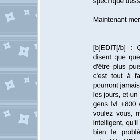
spécifique dess
Maintenant merc
[b]EDIT[/b] : 
disent que quel
d'être plus pui
c'est tout à fa
pourront jamais
les jours, et un
gens lvl +800
voulez vous, m
intelligent, qu'
bien le probl