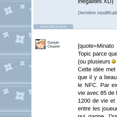
inégalités XD)
Dernière modificat
06-04-2012 15:00:25
Ganjah
[quote=Minato
Chuunin
Topic parce que 
(ou plusieurs
Cette idée met 
que il y a beau
le NFC. Par e
vie avec 85 de 
1200 de vie et 
entre les joueu
qui gagne. Don