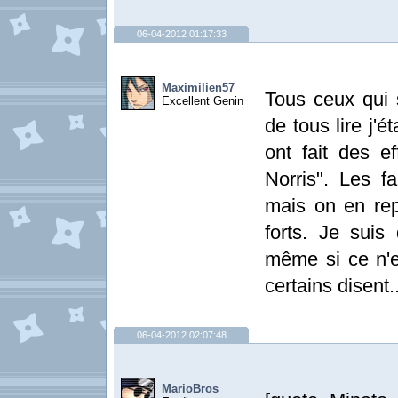
06-04-2012 01:17:33
Maximilien57
Tous ceux qui 
Excellent Genin
de tous lire j'
ont fait des e
Norris". Les f
mais on en rep
forts. Je suis
même si ce n'e
certains disent..
06-04-2012 02:07:48
MarioBros