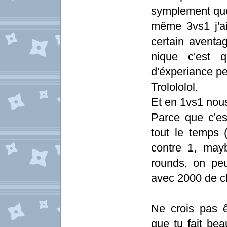
symplement que
même 3vs1 j'a
certain avent
nique c'est 
d'éxperiance pe
Trolololol.
Et en 1vs1 nou
Parce que c'e
tout le temps 
contre 1, may
rounds, on pe
avec 2000 de c
Ne crois pas ê
que tu fait bea