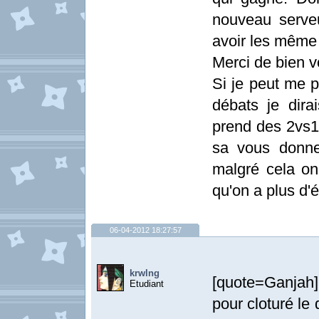
nouveau serve
avoir les même
Merci de bien v
Si je peut me p
débats je dir
prend des 2vs1 
sa vous donne
malgré cela on
qu'on a plus d'
06-04-2012 18:27:57
krwlng
[quote=Ganjah]
Etudiant
pour cloturé le