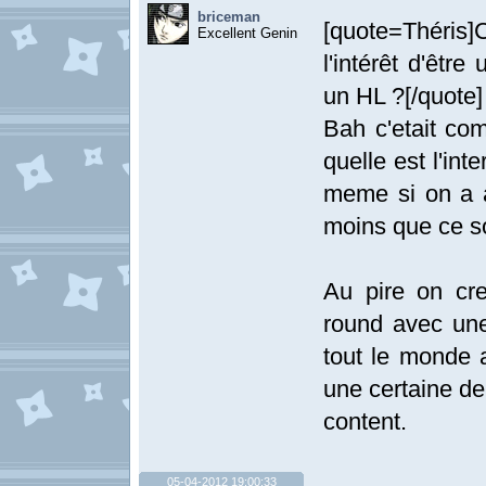
briceman
[quote=Théris]C
Excellent Genin
l'intérêt d'êtr
un HL ?[/quote]
Bah c'etait co
quelle est l'in
meme si on a a
moins que ce so
Au pire on cr
round avec une
tout le monde a
une certaine de
content.
05-04-2012 19:00:33