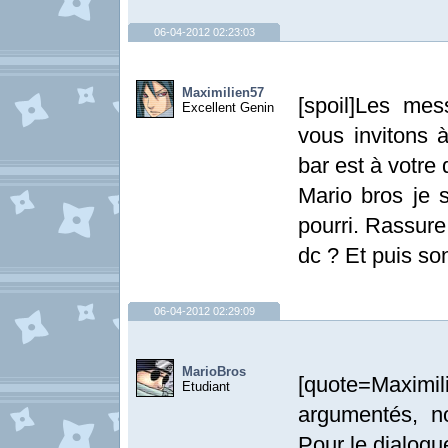
06-04-2012 02:23:03
Maximilien57
[spoil]Les me
Excellent Genin
vous invitons à
bar est à votre d
Mario bros je 
pourri. Rassure
dc ? Et puis s
06-04-2012 02:29:09
MarioBros
[quote=Maximil
Etudiant
argumentés, no
Pour le dialogue