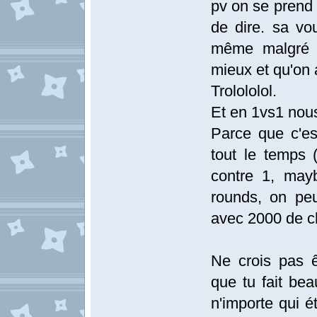
pv on se prend 
de dire. sa vo
même malgré c
mieux et qu'on 
Trolololol.
Et en 1vs1 nou
Parce que c'e
tout le temps 
contre 1, may
rounds, on pe
avec 2000 de c
Ne crois pas ê
que tu fait bea
n'importe qui 