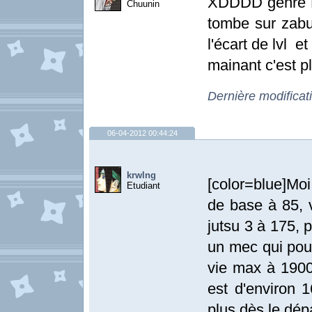
XDDDD genre K
Chuunin
tombe sur zabu
l'écart de lvl e
mainant c'est p
Dernière modifica
06-04-2012 00:44:24
krwlng
[color=blue]Moi
Etudiant
de base à 85, v
jutsu 3 à 175, 
un mec qui pouv
vie max à 1900
est d'environ 
plus dès le dépa