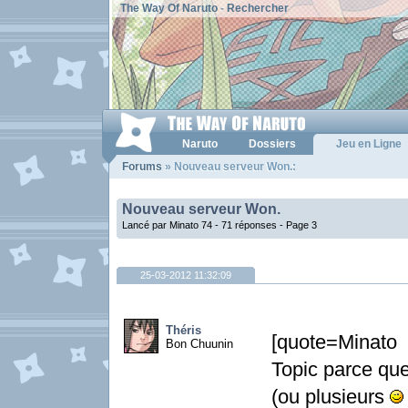
The Way Of Naruto
-
Rechercher
Naruto
Dossiers
Jeu en Ligne
Forums
» Nouveau serveur Won.:
Nouveau serveur Won.
Lancé par Minato 74 - 71 réponses -
Page 3
25-03-2012 11:32:09
Théris
[quote=Minato
Bon Chuunin
Topic parce que 
(ou plusieurs