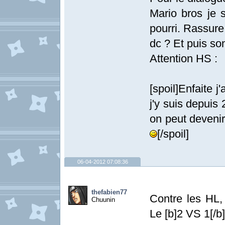
Mario bros je 
pourri. Rassure
dc ? Et puis s
Attention HS :
[spoil]Enfaite 
j'y suis depuis 
on peut devenir
[/spoil]
06-04-2012 07:08:36
thefabien77
Contre les HL, 
Chuunin
Le [b]2 VS 1[/b