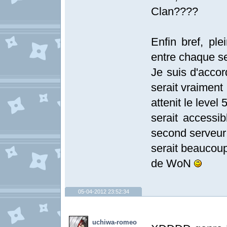
Clan????
Enfin bref, ple
entre chaque se
Je suis d'accor
serait vraiment
attenit le level
serait accessi
second serveur 
serait beaucoup
de WoN
05-04-2012 23:52:34
uchiwa-romeo