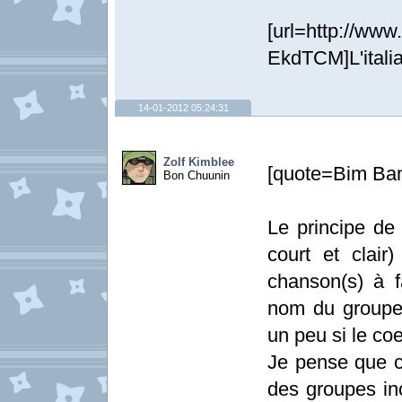
[url=http://ww
EkdTCM]L'italia
14-01-2012 05:24:31
Zolf Kimblee
[quote=Bim Ba
Bon Chuunin
Le principe de 
court et clai
chanson(s) à fa
nom du groupe,
un peu si le coe
Je pense que c
des groupes in