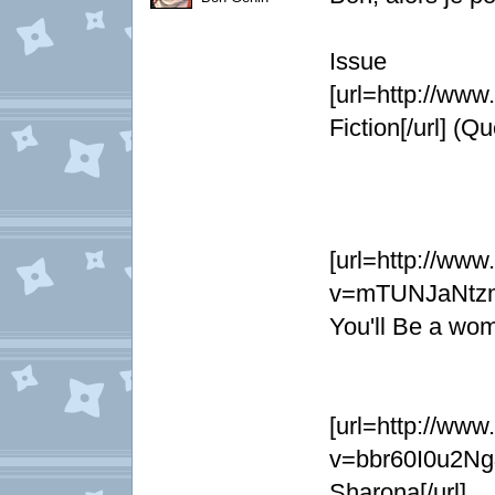
Is
[url=http://www
Fiction[/url] (Q
[url=http://ww
v=mTUNJaNtzm4
You'll Be a wom
[url=http://ww
v=bbr60I0u
Sharona[/url]