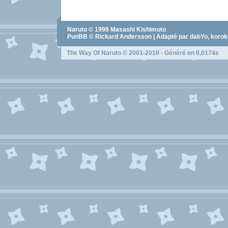
Naruto
© 1999
Masashi Kishimoto
PunBB © Rickard Andersson | Adapté par dabYo, koro
The Way Of Naruto
© 2001-2010 - Généré en 0,0174s