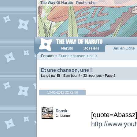
The Way Of Naruto
-
Rechercher
Naruto
Dossiers
Jeu en Ligne
Forums
» Et une chanson, une !:
Et une chanson, une !
Lancé par Bim Bam boum! - 33 réponses -
Page 2
13-01-2012 22:22:56
Dansk
[quote=
Chuunin
http://www.yo