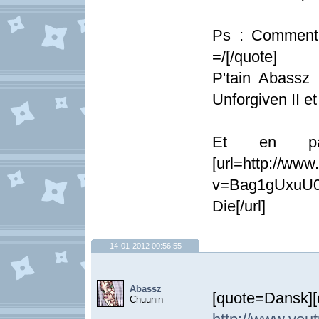
Ps : Comment
=/[/quote]
P'tain Abassz 
Unforgiven II et
Et en pas
[url=http://ww
v=Bag1gUxuU0
Die[/url]
14-01-2012 00:56:55
Abassz
[quote=Dans
Chuunin