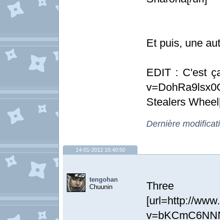
Et puis, une au
EDIT : C'est ç
v=DohRa9lsx0
Stealers Wheel[
Dernière modificat
14-01-2012 15:40:50
tengohan
Three
Chuunin
[url=http://ww
v=bKCmC6NNNZM