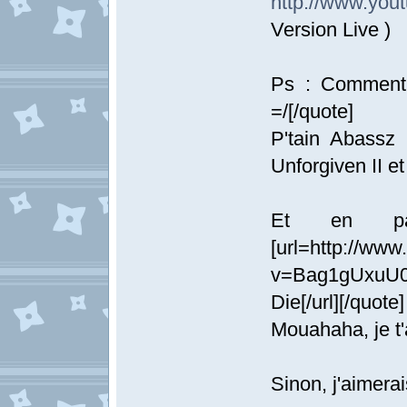
http://www.yo
Version Live )
Ps : Comment
=/[/quote]
P'tain Abassz 
Unforgiven II et
Et en pas
[url=http://ww
v=Bag1gUxuU0
Die[/url][/quote]
Mouahaha, je t'
Sinon, j'aimerai