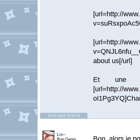
[url=http://ww
v=suRsxpoAc5w]
[url=http://ww
v=QNJL6nfu__
about us[/url]
Et une d
[url=http://ww
oI1Pg3YQ]Charli
14-01-2012 15:09:14
Lin~
Bon, alors je p
Bon Genin