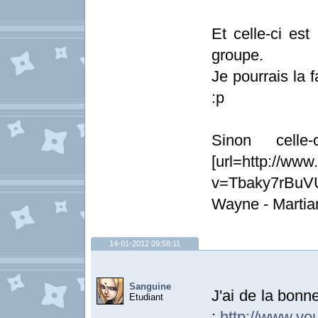
Et celle-ci es
groupe.
Je pourrais la 
:p
Sinon celle
[url=http://ww
v=Tbaky7rBuVU
Wayne - Martian
14-01-2012 09:58:11
Sanguine
J'ai de la bonn
Etudiant
:
http://www.y