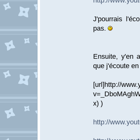
http://www.yo
J'pourrais l'éc
pas.
Ensuite, y'en 
que j'écoute en
[url]http://ww
v=_DboMAghWcA
x) )
http://www.yo