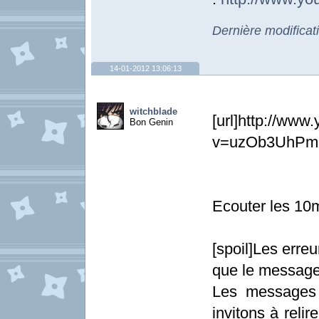
Dernière modificat
14-01-2012 13:06:13
witchblade
[url]http://ww
Bon Genin
v=uzOb3UhPmig
Ecouter les 10
[spoil]Les erre
que le message
Les messages 
invitons à relir