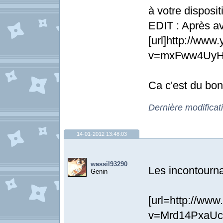
à votre dispositi
EDIT : Après av
[url]http://ww
v=mxFww4UyHdI&
Ca c'est du bon
Dernière modificat
14-01-2012 13:48:03
wassil93290
Les incontourna
Genin
[url=http://ww
v=Mrd14PxaUco]