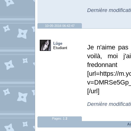
Dernière modificat
10-05-2016 06:42:47
Lüge
Je n'aime pas
Etudiant
voilà, moi j
fredonnant
[url=https://m
v=DMRSe5Gp_LQ
[/url]
Dernière modificat
Pages:
1
2
Ac