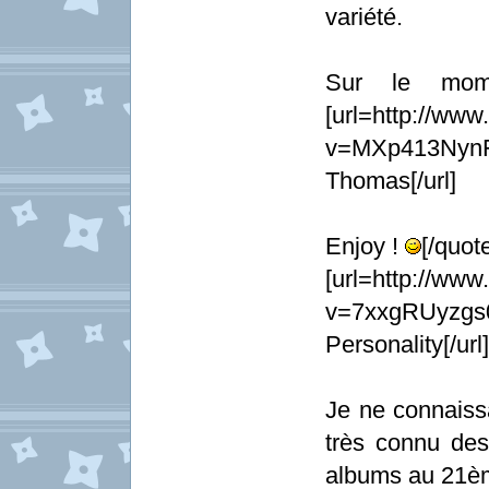
variété.
Sur le mome
[url=http://ww
v=MXp413Nyn
Thomas[/url]
Enjoy !
[/quot
[url=http://ww
v=7xxgRUyzgs
Personality[/url]
Je ne connaiss
très connu des
albums au 21ème