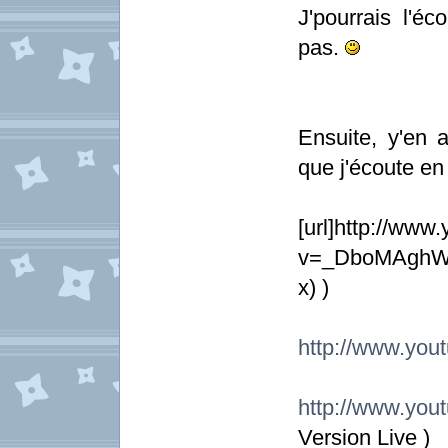
J'pourrais l'éc
pas.
Ensuite, y'en 
que j'écoute en
[url]http://ww
v=_DboMAghWcA
x) )
http://www.yo
http://www.yo
Version Live )