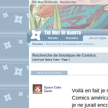
The Way Of Naruto
-
Rechercher
Naruto
Dossiers
Jeu en Ligne
Forums
» Recherche de boutique de Comics.:
Recherche de boutique de Comics.
Lancé par Space Cake -
Page 1
06-01-2012 23:46:52
Space Cake
Voilà en fait je
Genin
Comics américai
je ne jurait en