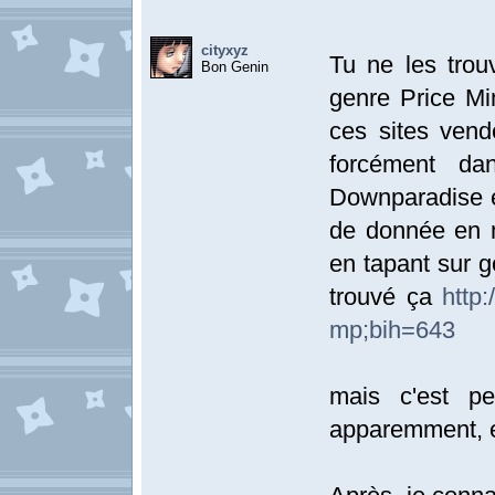
cityxyz
Tu ne les trou
Bon Genin
genre Price Mi
ces sites vend
forcément d
Downparadise e
de donnée en
en tapant sur 
trouvé ça
http
mp;bih=643
mais c'est pe
apparemment, el