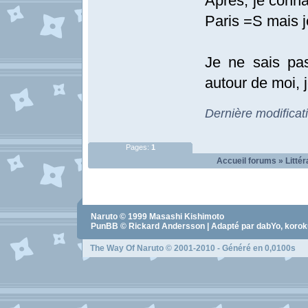
Après, je conna
Paris =S mais je
Je ne sais pas
autour de moi, je
Dernière modificat
Pages:
1
Accueil forums
»
Littér
Naruto
© 1999
Masashi Kishimoto
PunBB © Rickard Andersson | Adapté par dabYo, koro
The Way Of Naruto
© 2001-2010 - Généré en 0,0100s