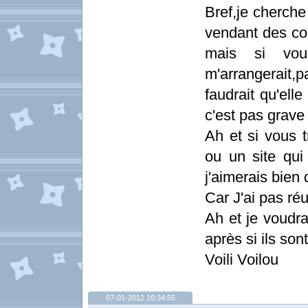
Bref,je cherche
vendant des com
mais si vou
m'arrangerait,
faudrait qu'ell
c'est pas grave 
Ah et si vous 
ou un site qu
j'aimerais bien
Car J'ai pas ré
Ah et je voudra
après si ils son
Voili Voilou
07-01-2012 10:34:55