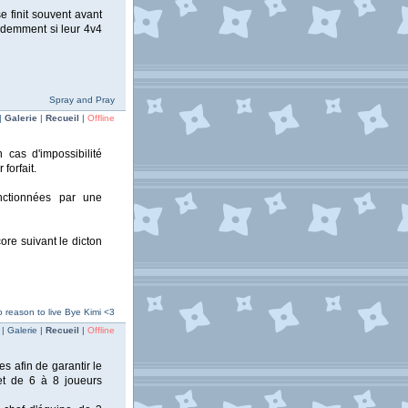
 finit souvent avant
rudemment si leur 4v4
Spray and Pray
|
Galerie
|
Recueil
|
Offline
 cas d'impossibilité
forfait.
anctionnées par une
ore suivant le dicton
o reason to live Bye Kimi <3
| Galerie |
Recueil
|
Offline
s afin de garantir le
 et de 6 à 8 joueurs