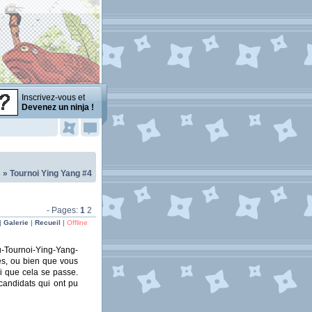
Inscrivez-vous et
Devenez un ninja !
s
»
Tournoi Ying Yang #4
- Pages:
1
2
|
Galerie
|
Recueil
|
Offline
u-Tournoi-Ying-Yang-
és, ou bien que vous
i que cela se passe.
candidats qui ont pu