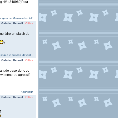
ang-4/#p340960]Pour
 Mangeur de Mammouths, lol !
|
Galerie
|
Recueil
|
Offline
me faire un plaisir de
!
t que je suis loin devant...
|
Galerie
|
Recueil
|
Offline
vant de base donc ou
 4v4 mène ou agressif
Keur keur.
|
Galerie
|
Recueil
|
Offline
?