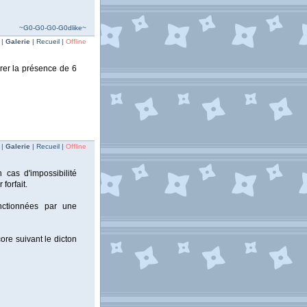
~G0-G0-G0-G0dlike~
 |
Galerie
| Recueil |
Offline
surer la présence de 6
 |
Galerie
| Recueil |
Offline
 cas d'impossibilité
forfait.
anctionnées par une
ore suivant le dicton