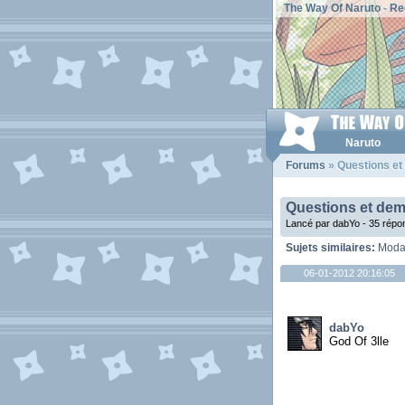
The Way Of Naruto
-
Re
Naruto
Forums
» Questions et
Questions et dem
Lancé par dabYo - 35 répo
Sujets similaires:
Modal
06-01-2012 20:16:05
dabYo
God Of 3lle