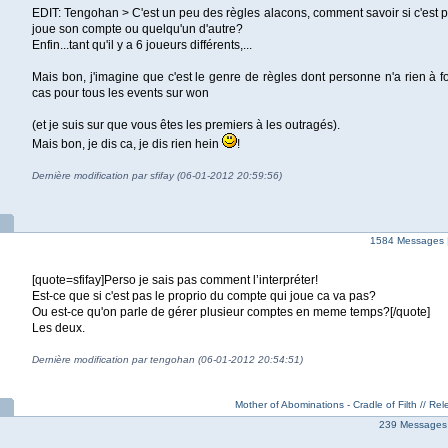
EDIT: Tengohan > C'est un peu des règles alacons, comment savoir si c'est pa
joue son compte ou quelqu'un d'autre?
Enfin...tant qu'il y a 6 joueurs différents,...
Mais bon, j'imagine que c'est le genre de règles dont personne n'a rien à f
cas pour tous les events sur won
(et je suis sur que vous êtes les premiers à les outragés).
Mais bon, je dis ca, je dis rien hein
!
Dernière modification par sfifay (06-01-2012 20:59:56)
1584 Messages 
[quote=sfifay]Perso je sais pas comment l’interpréter!
Est-ce que si c'est pas le proprio du compte qui joue ca va pas?
Ou est-ce qu'on parle de gérer plusieur comptes en meme temps?[/quote]
Les deux.
Dernière modification par tengohan (06-01-2012 20:54:51)
Mother of Abominations - Cradle of Filth // Rele
239 Messages