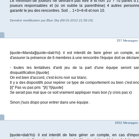
Le minimum de joueurs ne devrait-il pas être 8 et non 10 ? Tu parles d'1
joueurs responsables et (si on oublie la parenthèse) 4 autres person
garantir le jeu des rencontres. Soit ... 1+3+4=8 et non 10.
Dernière modification par Blue Sky (06-01-2012 21:58:19)
357 Messages 
[quote=Manda][quote=dabYo]- il est interdit de faire gérer un compte, en
d'assurer la présence de 6 membres à une rencontre l'équipe doit se déclarer 
- toutes les tentatives d'anti jeu de la part d'une équipe seront s
disqualification.[/quote]
On est bien d'accord, c'est écris noir sur blanc.
Il y a des dispositifs pour repérer ce type de comportement ou bien c'est enc
[i]'' Pas vu pas pris ''[/i] ?[/quote]
Se serait pas mal que ce soit vraiment appliquer mais bon j'y crois pas x)
Sinon j'suis dispo pour entrer dans une équipe .
2602 Messages 
[quote=dabYo]- il est interdit de faire gérer un compte, en cas d'imposs