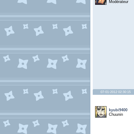
Modérateur
07-01-2012 02:30:15
kyubi9400
Chuunin