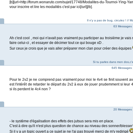
[b][url=http://forum.wonaruto.com/sujet/17748/Modalites-du-Tournoi-Ying-Y
vour inscrire et lire les modalités c'est par ici[/url][/b].
Il n'y a pas de bug, circulez ! //
63 Messages 
Ah c'est cool , moi qui n'avait pas vraiment pu participer au troisième je vais 
faire celui-ci , et essayer de décimer tout ce qui bouge xD .
Sur ceux je crois que je vais aller préparer mon clan pour créer des équipes
Si tu parles dans mon dos,c'es
645 Messages 
Pour le 2v2 je ne comprend pas vraiment pour moi le 4v4 se finit souvent a
est l'intérêt de retarder le départ du 2v2 à eux de jouer prudemment si leur
si ils perdent le 4c4 non ?
20 Messages 
- le système d'égalisation des effets des jutsus sera mis en place.
C'est à dire qu'il n'est plus question de chance au niveau des sonner/blesser
Si il y a un topic ouvert a ce sujet je ne l'ai pas trouvé merci de m'y redirigé