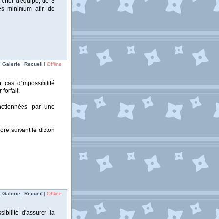
 chef d'équipe, de 3
nes minimum afin de
|
Galerie
|
Recueil
|
Offline
 cas d'impossibilité
forfait.
anctionnées par une
ore suivant le dicton
|
Galerie
|
Recueil
|
Offline
ibilité d'assurer la