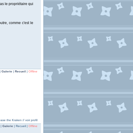
s le propriétaire qui
outre, comme c'est le
|
Galerie
|
Recueil
|
Offline
ase the Kraken // voir profil
 |
Galerie
| Recueil |
Offline