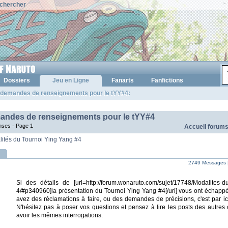
chercher
Dossiers
Jeu en Ligne
Fanarts
Fanfictions
 demandes de renseignements pour le tYY#4:
andes de renseignements pour le tYY#4
nses -
Page 1
Accueil forum
ités du Tournoi Ying Yang #4
2749 Messages 
Si des détails de [url=http://forum.wonaruto.com/sujet/17748/Modalites-d
4/#p340960]la présentation du Tournoi Ying Yang #4[/url] vous ont échapp
avez des réclamations à faire, ou des demandes de précisions, c'est par ic
N'hésitez pas à poser vos questions et pensez à lire les posts des autres 
avoir les mêmes interrogations.