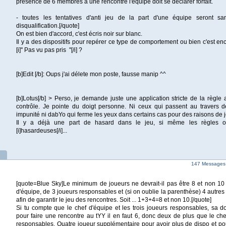
présence de 6 membres à une rencontre l'équipe doit se déclarer forfait.
- toutes les tentatives d'anti jeu de la part d'une équipe seront s
disqualification.[/quote]
On est bien d'accord, c'est écris noir sur blanc.
Il y a des dispositifs pour repérer ce type de comportement ou bien c'est enc
[i]'' Pas vu pas pris ''[/i] ?
[b]Edit [/b]: Oups j'ai délete mon poste, fausse manip ^^
[b]Lotus[/b] > Perso, je demande juste une application stricte de la règle 
contrôle. Je pointe du doigt personne. Ni ceux qui passent au travers d
impunité ni dabYo qui ferme les yeux dans certains cas pour des raisons de j
Il y a déjà une part de hasard dans le jeu, si même les règles on
[i]hasardeuses[/i]...
147 Messages
[quote=Blue Sky]Le minimum de joueurs ne devrait-il pas être 8 et non 10 
d'équipe, de 3 joueurs responsables et (si on oublie la parenthèse) 4 autr
afin de garantir le jeu des rencontres. Soit ... 1+3+4=8 et non 10.[/quote]
Si tu compte que le chef d'équipe et les trois joueurs responsables, sa d
pour faire une rencontre au tYY il en faut 6, donc deux de plus que le chef
responsables. Quatre joueur supplémentaire pour avoir plus de dispo et pou