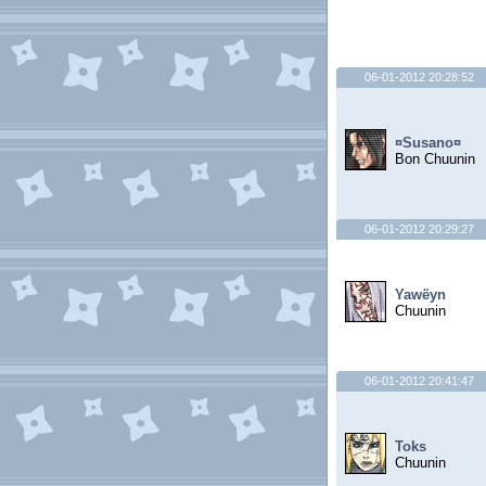
06-01-2012 20:28:52
¤Susano¤
Bon Chuunin
06-01-2012 20:29:27
Yawëyn
Chuunin
06-01-2012 20:41:47
Toks
Chuunin