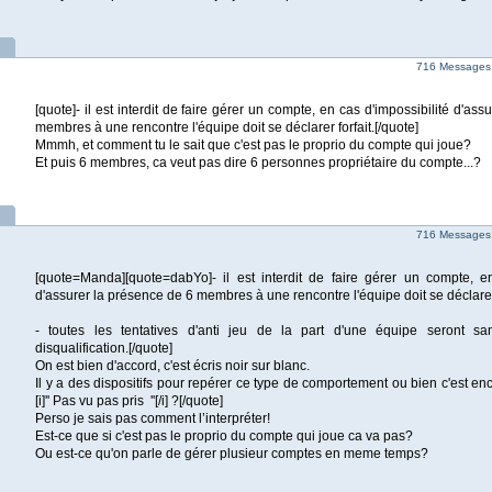
716 Messages
[quote]- il est interdit de faire gérer un compte, en cas d'impossibilité d'as
membres à une rencontre l'équipe doit se déclarer forfait.[/quote]
Mmmh, et comment tu le sait que c'est pas le proprio du compte qui joue?
Et puis 6 membres, ca veut pas dire 6 personnes propriétaire du compte...?
716 Messages
[quote=Manda][quote=dabYo]- il est interdit de faire gérer un compte, en
d'assurer la présence de 6 membres à une rencontre l'équipe doit se déclarer 
- toutes les tentatives d'anti jeu de la part d'une équipe seront s
disqualification.[/quote]
On est bien d'accord, c'est écris noir sur blanc.
Il y a des dispositifs pour repérer ce type de comportement ou bien c'est enc
[i]'' Pas vu pas pris ''[/i] ?[/quote]
Perso je sais pas comment l’interpréter!
Est-ce que si c'est pas le proprio du compte qui joue ca va pas?
Ou est-ce qu'on parle de gérer plusieur comptes en meme temps?