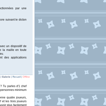
anctionnées par une
ore suivant le dicton
avec un dispositif de
e la maille en toute
eu.
t des applications
 |
Galerie
| Recueil |
Offline
? Tu parles d'1 chef
es personnes minimum
onne quatre joueurs,
 et les trois joueurs
voir plus facilement