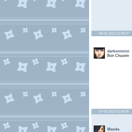
06-01-2012 21:58:27
darkonimini
Bon Chuunin
07-01-2012 01:55:55
Manda