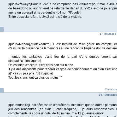
[quote=Yawëyn]Pour le 2v2 je ne comprend pas vraiment pour moi le 4v4 se
de base donc ou est l'intérêt de retarder le départ du 2v2 à eux de jouer p
mène ou agressif si ils perdent le 4c4 non ?[/quote]
Entre deux clans fort, le 2vs2 est la clé de la victoire.
717 Messages 
[quote=Manda][quote=dabYo]- il est interdit de faire gérer un compte, en
d'assurer la présence de 6 membres à une rencontre l'équipe doit se déclarer 
- toutes les tentatives d'anti jeu de la part d'une équipe seront s
disqualification.[/quote]
On est bien d'accord, c'est écris noir sur blanc.
Il y a des dispositifs pour repérer ce type de comportement ou bien c'est enc
[i]'' Pas vu pas pris ''[/i] ?[/quote]
Tout les clans font ça plus ou moins ^^
There's n
167 Messages 
[quote=dabYo]Il est nécessaire d'enrôler au minimum quatre autres personne
jeu des rencontres. (en clair, 1 chef d'équipe, 3 joueurs responsables,
complémentaires pour un total de 10 minimum à 12 joueurs)[/quote]