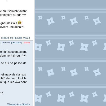
 finit souvent avant
rudemment si leur 4v4
gagner des fois
 devient une déco ^^
e esclave au Paradis. WaS !
 |
Galerie
| Recueil |
Offline
 finit souvent avant
rudemment si leur 4v4
e ce qui se passe de
n et mauvais clans, si
te", du coup tout le
ait que les 4v4 sont
e^^
Weasels And Sharks