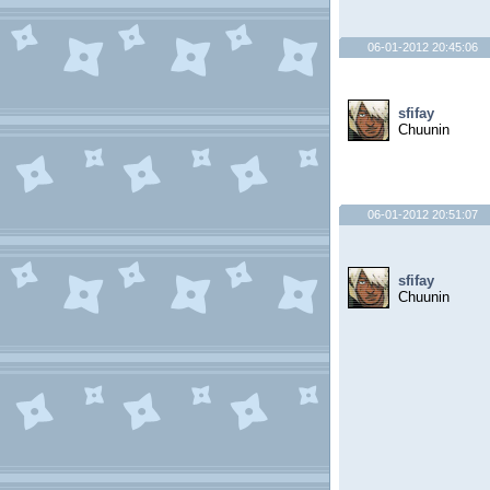
06-01-2012 20:45:06
sfifay
Chuunin
06-01-2012 20:51:07
sfifay
Chuunin