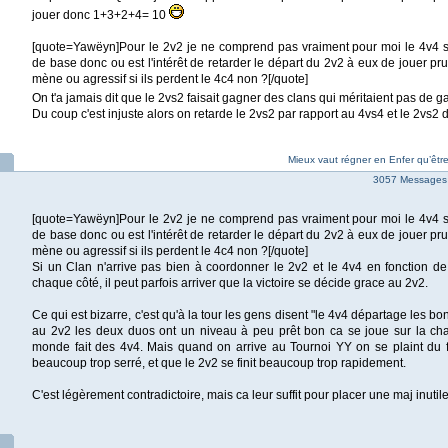
jouer donc 1+3+2+4= 10
[quote=Yawëyn]Pour le 2v2 je ne comprend pas vraiment pour moi le 4v4 se
de base donc ou est l'intérêt de retarder le départ du 2v2 à eux de jouer p
mène ou agressif si ils perdent le 4c4 non ?[/quote]
On t'a jamais dit que le 2vs2 faisait gagner des clans qui méritaient pas de 
Du coup c'est injuste alors on retarde le 2vs2 par rapport au 4vs4 et le 2vs2
Mieux vaut régner en Enfer qu’êtr
3057 Messages
[quote=Yawëyn]Pour le 2v2 je ne comprend pas vraiment pour moi le 4v4 se
de base donc ou est l'intérêt de retarder le départ du 2v2 à eux de jouer p
mène ou agressif si ils perdent le 4c4 non ?[/quote]
Si un Clan n'arrive pas bien à coordonner le 2v2 et le 4v4 en fonction d
chaque côté, il peut parfois arriver que la victoire se décide grace au 2v2.
Ce qui est bizarre, c'est qu'à la tour les gens disent "le 4v4 départage les bo
au 2v2 les deux duos ont un niveau à peu prêt bon ca se joue sur la chat
monde fait des 4v4. Mais quand on arrive au Tournoi YY on se plaint du f
beaucoup trop serré, et que le 2v2 se finit beaucoup trop rapidement.
C'est légèrement contradictoire, mais ca leur suffit pour placer une maj inutil