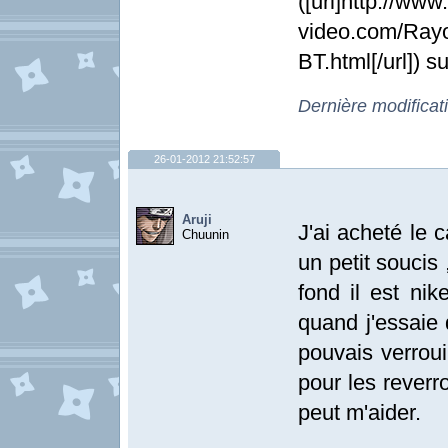
([url]http://www
video.com/Ray
BT.html[/url]) 
Dernière modificat
26-01-2012 21:52:57
Aruji
J'ai acheté le
Chuunin
un petit soucis ,
fond il est nik
quand j'essaie d
pouvais verrouill
pour les reverr
peut m'aider.