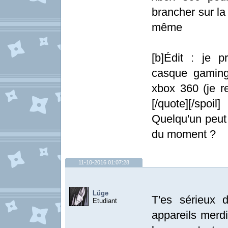
brancher sur la
même
[b]Édit : je 
casque gaming
xbox 360 (je re
[/quote][/spoil]
Quelqu'un peut 
du moment ?
11-10-2016 01:07:28
Lüge
T'es sérieux 
Etudiant
appareils merd