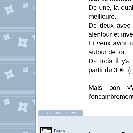
De une, la qua
meilleure.
De deux avec l
alentour et inv
tu veux avoir
autour de toi...
De trois il y'
partir de 30€. 
Mais bon y'
l'encombrement, 
30-01-2012 17:57:25
Brago