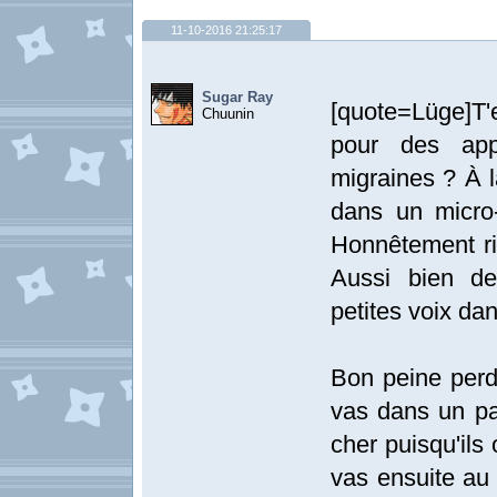
11-10-2016 21:25:17
Sugar Ray
[quote=Lüge]T'
Chuunin
pour des app
migraines ? À l
dans un micro
Honnêtement rie
Aussi bien de
petites voix dan
Bon peine perdu
vas dans un pa
cher puisqu'ils
vas ensuite au