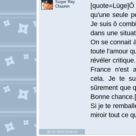
Sugar Ray
[quote=Lüge]Ô
Chuunin
qu'une seule p
Je suis ô combi
dans une situat
On se connait à
toute l'amour q
révéler critiqu
France n'est 
cela. Je te s
sûrement que qu
Bonne chance.[
Si je te remball
miroir tout ce q
28-10-2019 03:46:14