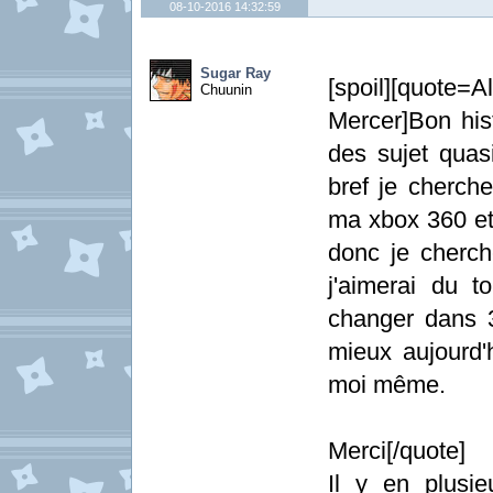
08-10-2016 14:32:59
Sugar Ray
[spoil][quote=
Chuunin
Mercer]Bon hist
des sujet quasi
bref je cherch
ma xbox 360 et
donc je cherc
j'aimerai du 
changer dans 3
mieux aujourd'
moi même.
Merci[/quote]
Il y en plusie