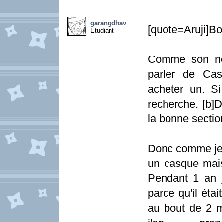
garangdhav
[quote=Aruji]Bo
Etudiant
Comme son nom
parler de Cas
acheter un. S
recherche. [b]D
la bonne section
Donc comme je l
un casque mais
Pendant 1 an j
parce qu'il étai
au bout de 2 mo