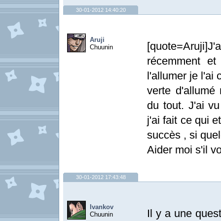
30-01-2012 14:40:20
Aruji
[quote=Aruji]
Chuunin
récemment et j
l'allumer je l'ai
verte d'allumé 
du tout. J'ai v
j'ai fait ce qui 
succès , si quel
Aider moi s'il v
30-01-2012 17:43:48
Ivankov
Il y a une ques
Chuunin