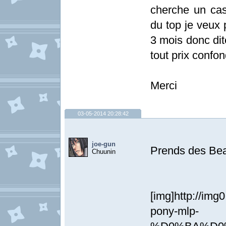
cherche un ca
du top je veux
3 mois donc dit
tout prix confo
Merci
03-05-2014 20:28:42
joe-gun
Prends des Beats
Chuunin
[img]http://img0
pony-mlp-