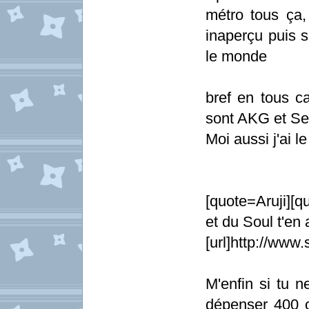
métro tous ça, 
inaperçu puis s
le monde
bref en tous c
sont AKG et Se
Moi aussi j'ai 
[quote=Aruji][
et du Soul t'en 
[url]http://www
M'enfin si tu 
dépenser 400 