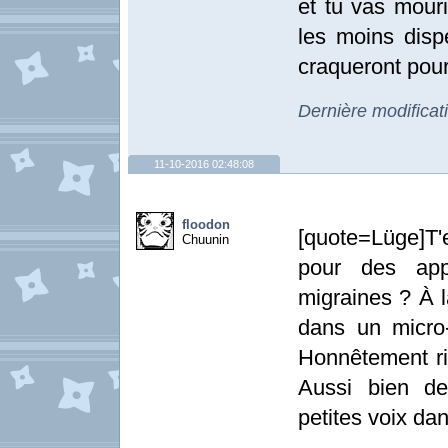
et tu vas mouri
les moins disp
craqueront pou
Dernière modificat
11-10-2016 02:48:08
floodon
[quote=Lüge]T'
Chuunin
pour des app
migraines ? À l
dans un micro
Honnêtement rie
Aussi bien de
petites voix dan