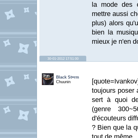
la mode des c
mettre aussi c
plus) alors qu'
bien la musiqu
mieux je n'en d
30-01-2012 17:51:00
Black St¤rm
[quote=Ivanko
Chuunin
toujours poser
sert à quoi d
(genre 300~5
d'écouteurs dif
? Bien que la q
tout de même...