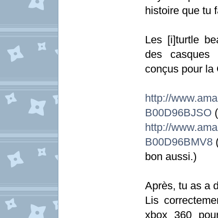
histoire que tu 
Les [i]turtle b
des casques 
conçus pour la 
http://www.
B00D96BJSO
(
http://www.
B00D96BMV8
(
bon aussi.)
Après, tu as a 
Lis correcteme
xbox 360 pour 