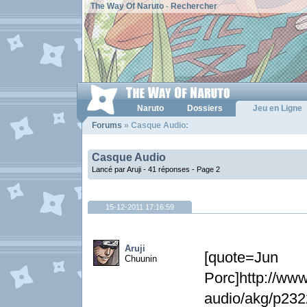
The Way Of Naruto
-
Rechercher
Naruto
Dossiers
Jeu en Ligne
Forums
» Casque Audio:
Casque Audio
Lancé par Aruji - 41 réponses -
Page 2
15-12-2011 17:16:59
Aruji
[quote=
Chuunin
Porc]http://ww
audio/akg/p23