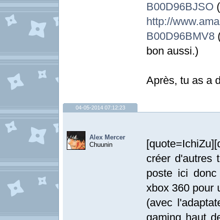
B00D96BJSO
(
http://www.
B00D96BMV8
(
bon aussi.)
Après, tu as a 
04-05-2014 07:12:23
Alex Mercer
[quote=IchiZu]
Chuunin
créer d'autres 
poste ici donc
xbox 360 pour u
(avec l'adapta
gaming haut de