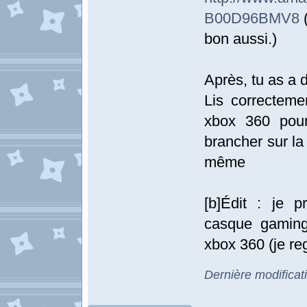
B00D96BMV8
(
bon aussi.)
Après, tu as a 
Lis correcteme
xbox 360 pour 
brancher sur la
même
[b]Édit : je 
casque gaming
xbox 360 (je reg
Dernière modificat