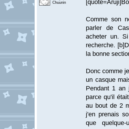
[quote=Aruji]Bo
Chuunin
Comme son nom
parler de Cas
acheter un. S
recherche. [b]D
la bonne section
Donc comme je l
un casque mais
Pendant 1 an j
parce qu'il étai
au bout de 2 mo
j'en prenais so
que quelque-