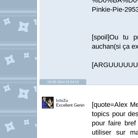
%D0%BA%D0
Pinkie-Pie-295
[spoil]Ou tu 
auchan(si ça e
[ARGUUUUU
03-05-2014 23:24:13
IchiZu
[quote=Alex Mer
Excellent Genin
topics pour des
pour faire bre
utiliser sur