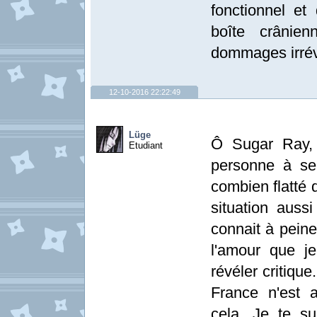
fonctionnel et
boîte crânie
dommages irrév
12-10-2016 22:22:49
Lüge
Ô Sugar Ray, 
Etudiant
personne à se
combien flatté
situation auss
connait à peine
l'amour que je
révéler critiqu
France n'est 
cela. Je te s