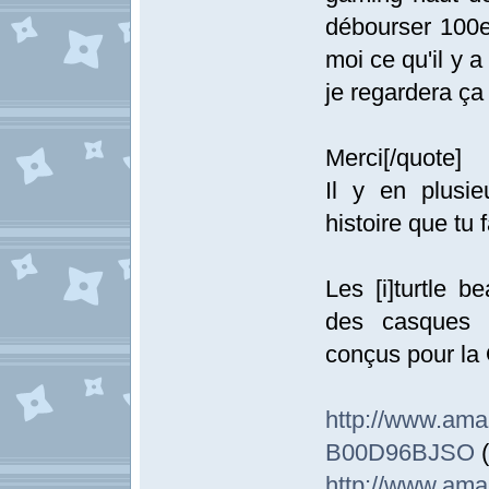
débourser 100e
moi ce qu'il y 
je regardera ç
Merci[/quote]
Il y en plusie
histoire que tu 
Les [i]turtle b
des casques 
conçus pour la 
http://www.
B00D96BJSO
(
http://www.