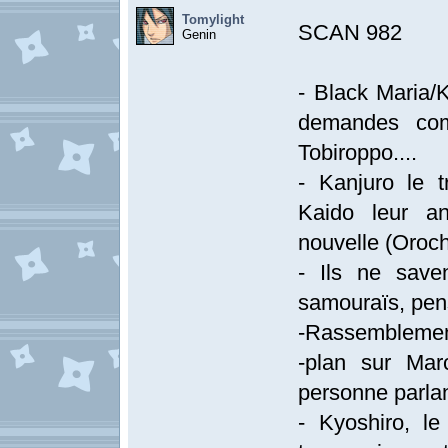
Tomylight
SCAN 982
Genin
- Black Maria/K
demandes com
Tobiroppo....
- Kanjuro le t
Kaido leur a
nouvelle (Oroch
- Ils ne save
samouraïs, pens
-Rassemblemen
-plan sur Mar
personne parlan
- Kyoshiro, le