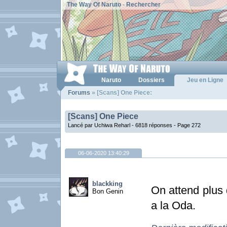
The Way Of Naruto
-
Rechercher
Naruto
Dossiers
Jeu en Ligne
Forums
» [Scans] One Piece:
[Scans] One Piece
Lancé par Uchiwa Reharl - 6818 réponses -
Page 272
06-06-2020 13:40:29
blackking
On attend plus 
Bon Genin
a la Oda.