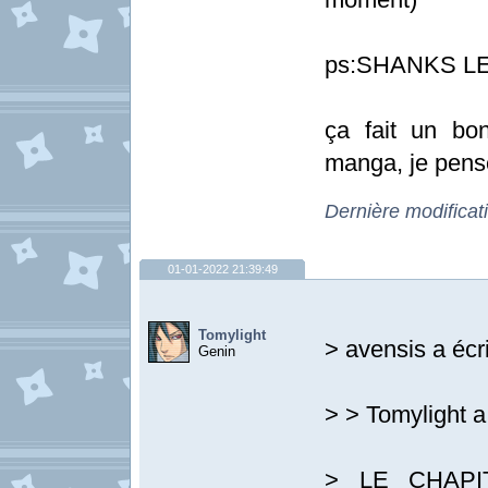
ps:SHANKS L
ça fait un bo
manga, je pense
Dernière modificat
01-01-2022 21:39:49
Tomylight
> avensis a écri
Genin
> > Tomylight a 
> LE CHAPIT