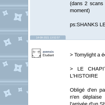
(dans 2 scans i
moment)
ps:SHANKS LE
14-08-2021 13:52:57
avensis
> Tomylight a éc
Etudiant
> LE CHAPIT
L'HISTOIRE
Obligé d'en pa
n'en déplaise
l'arrivée d'un 