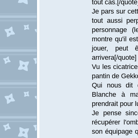
tout cas.[/quote
Je pars sur cet
tout aussi pe
personnage (l
montre qu'il es
jouer, peut
arrivera[/quote]
Vu les cicatrices
pantin de Gekko
Qui nous dit 
Blanche à ma
prendrait pour l
Je pense sinc
récupérer l'o
son équipage qu