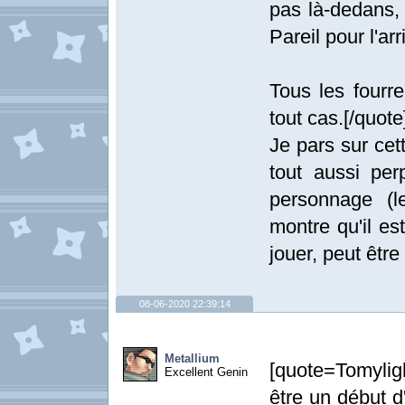
pas là-dedans, 
Pareil pour l'ar
Tous les fourr
tout cas.[/quote
Je pars sur cet
tout aussi pe
personnage (l
montre qu'il es
jouer, peut être
08-06-2020 22:39:14
Metallium
[quote=Tomylig
Excellent Genin
être un début d