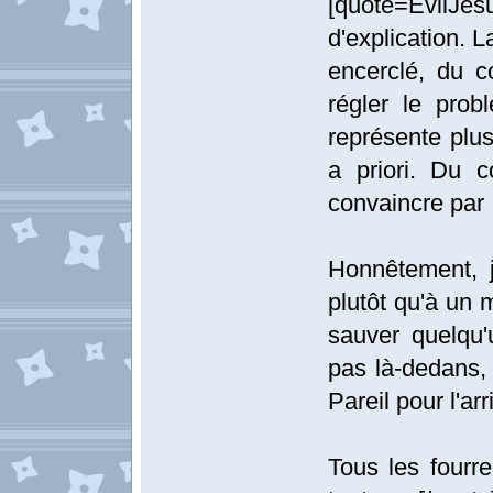
[quote=EvilJe
d'explication. L
encerclé, du c
régler le pro
représente plu
a priori. Du 
convaincre par 
Honnêtement, 
plutôt qu'à un 
sauver quelqu
pas là-dedans, 
Pareil pour l'ar
Tous les fourr