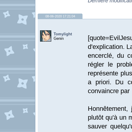
Dernière modificat
08-06-2020 17:21:04
Tomylight
[quote=EvilJe
Genin
d'explication. L
encerclé, du c
régler le pro
représente plu
a priori. Du 
convaincre par 
Honnêtement, 
plutôt qu'à un 
sauver quelqu