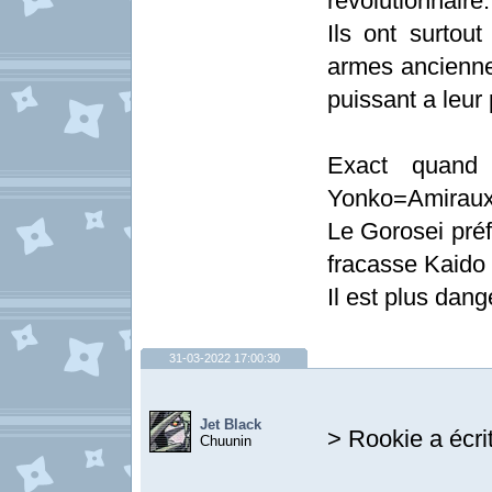
revolutionnaire.
Ils ont surtou
armes anciennes
puissant a leur 
Exact quand 
Yonko=Amirau
Le Gorosei préf
fracasse Kaido
Il est plus dan
31-03-2022 17:00:30
Jet Black
> Rookie a écrit
Chuunin