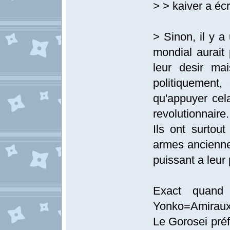
> > kaiver a écri
> Sinon, il y a
mondial aurait 
leur desir mai
politiquement, 
qu'appuyer cela
revolutionnaire.
Ils ont surtou
armes anciennes
puissant a leur 
Exact quand 
Yonko=Amirau
Le Gorosei préf