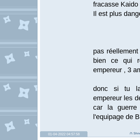
fracasse Kaido
Il est plus dan
pas réellement 
bien ce qui re
empereur , 3 am
donc si tu l
empereur les de
car la guerre
l'equipage de
/!\ Shn
01-04-2022 04:57:58