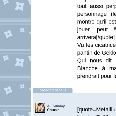
tout aussi pe
personnage (l
montre qu'il es
jouer, peut
arrivera[/quote]
Vu les cicatrices
pantin de Gekko
Qui nous dit 
Blanche à ma
prendrait pour l
09-06-2020 01:34:42
All Sunday
[quote=Metalli
Chuunin