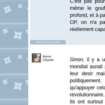
C'est pas pou
même le gouff
profond, et à p
OP, on n'a pa
réellement capa
02-01-2022 07:40:06
kaiver
Sinon, il y a u
Chuunin
mondial aurait 
leur desir mai
politiquement, 
qu'appuyer cela
revolutionnaire.
Ils ont surtou