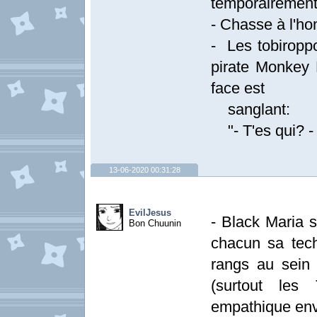
temporairement
- Chasse à l'h
- Les tobiropp
pirate Monkey D
face est
sanglant:
"- T'es qui? - E
13-06-2020 00:31:28
EvilJesus
- Black Maria s
Bon Chuunin
chacun sa tec
rangs au sein
(surtout les
empathique env