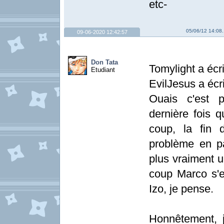
etc-
05/06/12 14:08.
09-06-2020 12:42:57
Don Tata
Tomylight a écri
Etudiant
EvilJesus a écri
Ouais c'est p
dernière fois q
coup, la fin 
problème en pa
plus vraiment u
coup Marco s'e
Izo, je pense.
Honnêtement, 