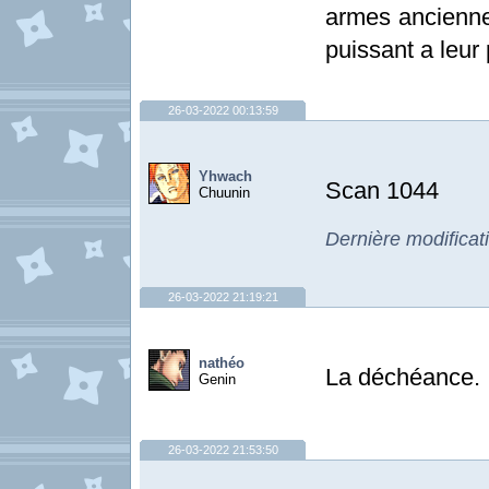
armes anciennes
puissant a leur 
26-03-2022 00:13:59
Yhwach
Scan 1044
Chuunin
Dernière modifica
26-03-2022 21:19:21
nathéo
La déch
Genin
26-03-2022 21:53:50