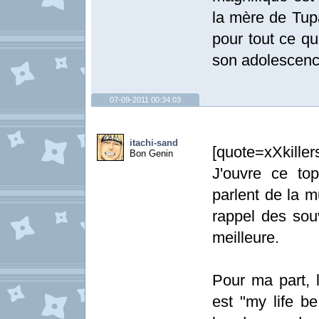
la mère de Tupa
pour tout ce qu
son adolescence
07-09-2011 00:34:03
itachi-sand
[quote=xXkille
Bon Genin
J'ouvre ce to
parlent de la mu
rappel des souv
meilleure.
Pour ma part, 
est "my life be