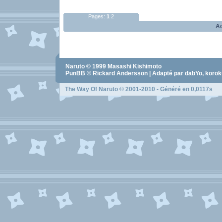
Pages:
1
2
Ac
Naruto
© 1999
Masashi Kishimoto
PunBB © Rickard Andersson | Adapté par dabYo, koro
The Way Of Naruto
© 2001-2010 - Généré en 0,0117s