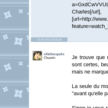
a=GxdCwVVULX
Charl
[url=http://www
feature=watch_vi
15-02-2012 23:02:29
xXkillerspaXx
Je trouve que 
Chuunin
sont certes, be
mais ne marque
La seule du mom
"avant qu'elle p
Sinon je vous 