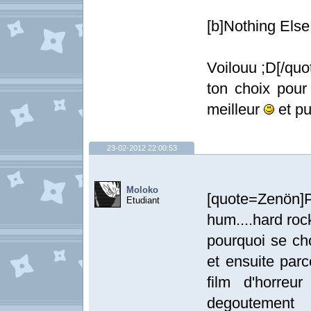
[b]Nothing Else 
Voilouu ;D[/quo
ton choix pour 
meilleur
et pu
23-02-2012 22:00:53
Moloko
[quote=Zenön]
Etudiant
hum....hard roc
pourquoi se cho
et ensuite parc
film d'horreu
degoutement