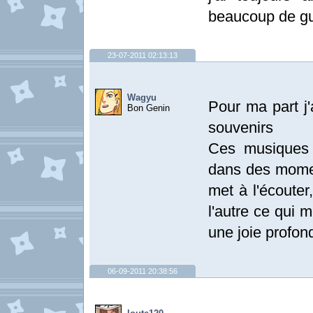
beaucoup de gui
23-07-2011 02:13:13
Wagyu
Pour ma part j
Bon Genin
souvenirs
Ces musiques 
dans des mome
met à l'écouter
l'autre ce qui 
une joie profon
06-09-2011 20:38:56