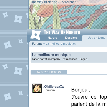
The Way Of Naruto
-
Rechercher
Naruto
Dossiers
Jeu en Ligne
Forums
» La meilleure musique:
La meilleure musique
Lancé par xXkillerspaXx - 29 réponses -
Page 1
14-07-2011 12:08:43
xXkillerspaXx
Bonjour,
Chuunin
J'ouvre ce to
parlent de la mu