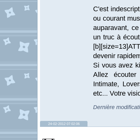
C'est indescrip
ou courant musi
auparavant, ce
un truc à écou
[b][size=13]AT
devenir rapidem
Si vous avez ki
Allez écouter
Intimate, Love
etc... Votre vi
Dernière modificat
24-02-2012 07:02:06