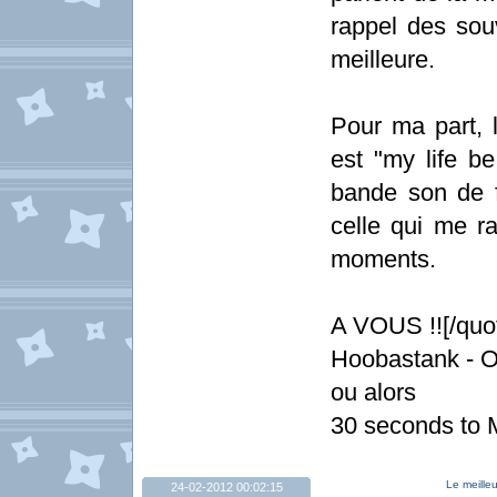
rappel des souv
meilleure.
Pour ma part, 
est "my life be
bande son de fa
celle qui me r
moments.
A VOUS !![/quo
Hoobastank - O
ou alors
30 seconds to 
Le meille
24-02-2012 00:02:15