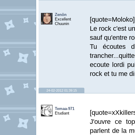
Zenön
[quote=Moloko]
Excellent
Chuunin
Le rock c'est u
sauf qu'entre r
Tu écoutes d
trancher...quitte
ecoute lordi pu
rock et tu me di
24-02-2012 01:39:15
Temaa-971
[quote=xXkille
Etudiant
J'ouvre ce to
parlent de la mu