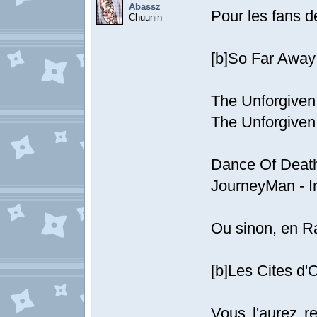
Abassz
Pour les fans d
Chuunin
[b]So Far Away
The Unforgiven 
The Unforgiven I
Dance Of Death
JourneyMan - I
Ou sinon, en Ra
[b]Les Cites d'
Vous l'aurez r