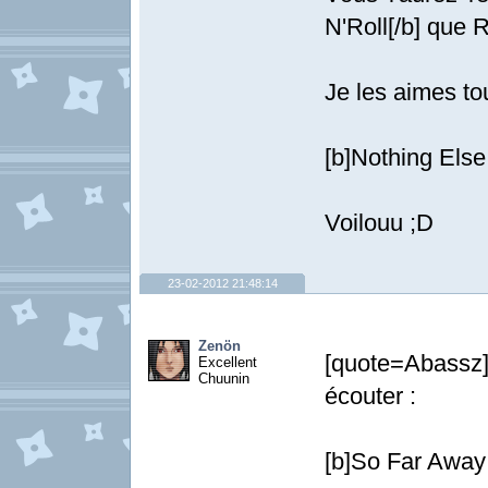
N'Roll[/b] que R
Je les aimes to
[b]Nothing Else 
Voilouu ;D
23-02-2012 21:48:14
Zenön
[quote=Abassz
Excellent
Chuunin
écouter :
[b]So Far Away