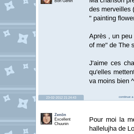
Ma chanson préf
Bon Genin
des merveilles (
" painting flow
Après , un peu 
of me" de The s
J'aime ces ch
qu'elles mett
va moins bien ^
continue a 
23-02-2012 21:24:43
Zenön
Pour moi la me
Excellent
Chuunin
hallelujha de Lo