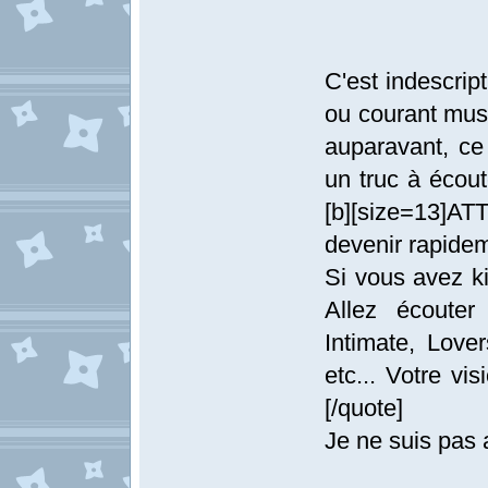
C'est indescrip
ou courant musi
auparavant, ce
un truc à écou
[b][size=13]AT
devenir rapidem
Si vous avez ki
Allez écouter
Intimate, Love
etc... Votre v
[/quote]
Je ne suis pas 