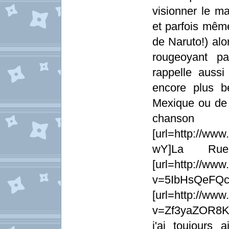
visionner le m
et parfois même
de Naruto!) alo
rougeoyant pa
rappelle aussi
encore plus 
Mexique ou de 
chanson
[url=http://ww
wY]La Rue 
[url=http://ww
v=5IbHsQeF
[url=http://ww
v=Zf3yaZOR8Ks]
j'ai toujours