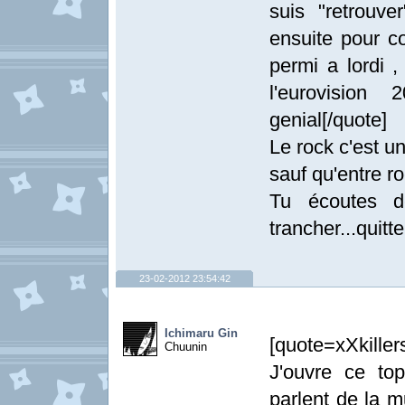
suis "retrouve
ensuite pour c
permi a lordi 
l'eurovision
genial[/quote]
Le rock c'est u
sauf qu'entre r
Tu écoutes d
trancher...quitte
23-02-2012 23:54:42
Ichimaru Gin
[quote=xXkille
Chuunin
J'ouvre ce to
parlent de la mu