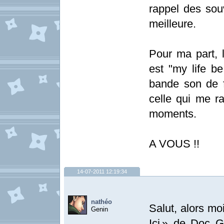
rappel des souv
meilleure.
Pour ma part, 
est "my life be
bande son de fa
celle qui me r
moments.
A VOUS !!
14-07-2011 12:19:34
nathéo
Salut, alors mo
Genin
Ici » de Doc G