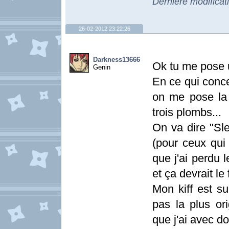
Dernière modificat
26-02-2012 23:22:26
Darkness13666
Ok tu me pose u
Genin
En ce qui conce
on me pose la 
trois plombs...
On va dire "Sl
(pour ceux qui 
que j'ai perdu 
et ça devrait le 
Mon kiff est su
pas la plus or
que j'ai avec d