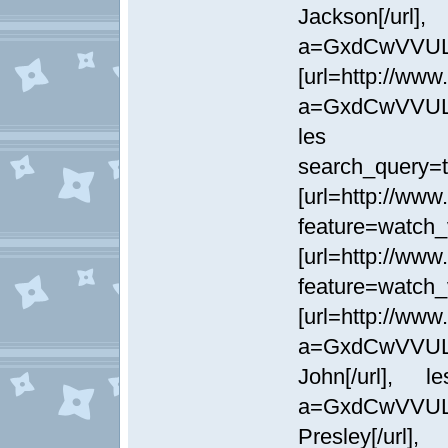
Jackson[/url],
a=GxdCwVVULX
[url=http://www
a=GxdCwVVULXf
les [url=ht
search_query=t
[url=http://www
feature=watch
[url=http://www
feature=watch
[url=http://www
a=GxdCwVVULX
John[/url], le
a=GxdCwVVULX
Presley[/url],