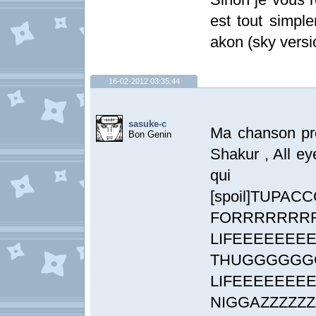
est tout simple
akon (sky versi
16-02-2012 03:35:44
sasuke-c
Ma chanson pr
Bon Genin
Shakur , All e
qui
[spoil]TUP
FORRRRRRR
LIFEEEEEEE
THUGGGGGG
LIFEEEEEEE
NIGGAZZZZZZZ