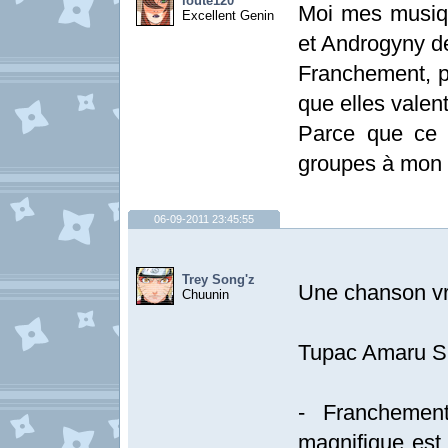
loute120
Moi mes musiq
Excellent Genin
et Androgyny 
Franchement, po
que elles valen
Parce que ce 
groupes à mon
06-09-2011 23:45:55
Trey Song'z
Une chanson v
Chuunin
Tupac Amaru S
- Franchemen
magnifique est 