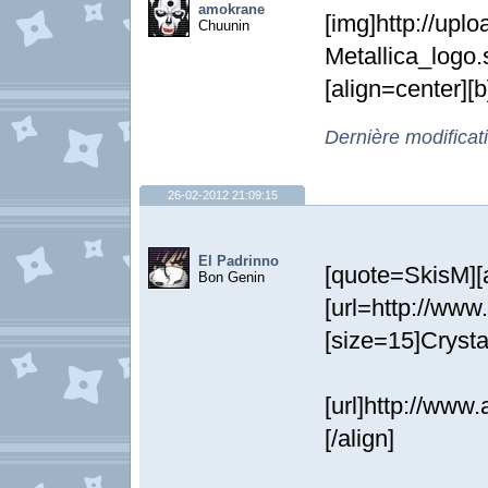
amokrane
[img]http://upl
Chuunin
Metallica_logo.
[align=center][
Dernière modifica
26-02-2012 21:09:15
El Padrinno
[quote=SkisM][a
Bon Genin
[url=http://w
[size=15]Crystal
[url]http://www
[/align]