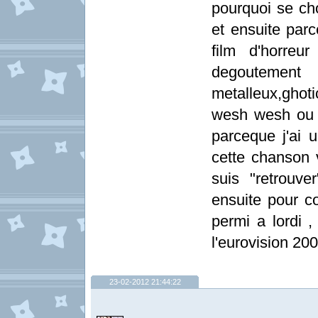
pourquoi se cho
et ensuite parc
film d'horreu
degoutement
metalleux,ghoti
wesh wesh ou 
parceque j'ai 
cette chanson 
suis "retrouve
ensuite pour c
permi a lordi 
l'eurovision 200
23-02-2012 21:44:22