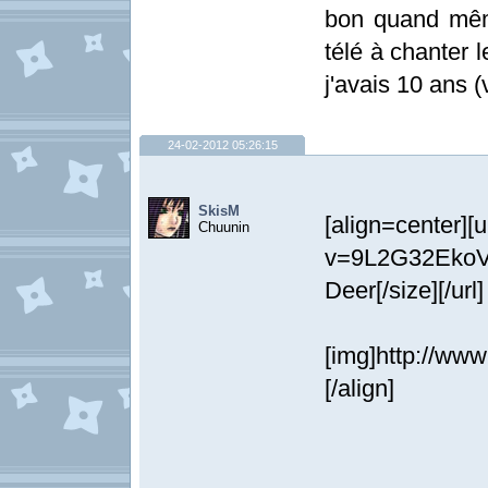
bon quand mêm
télé à chanter 
j'avais 10 ans (
24-02-2012 05:26:15
SkisM
[align=center][
Chuunin
v=9L2G32EkoV
Deer[/size][/url]
[img]http://www
[/align]