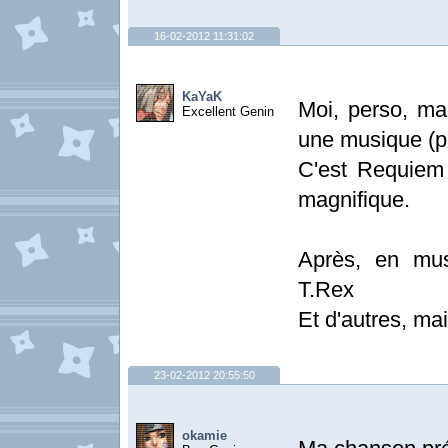
16-02-2012 11:31:02
KaYaK
Moi, perso, ma
Excellent Genin
une musique (p
C'est Requiem
magnifique.
Après, en mus
T.Rex
Et d'autres, mai
23-02-2012 20:55:50
okamie