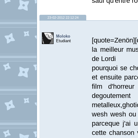
sauf qu'entre r
23-02-2012 22:12:24
Moloko
[quote=Zenön]
Etudiant
la meilleur mus
de Lordi
pourquoi se cho
et ensuite parc
film d'horreu
degoutement
metalleux,ghoti
wesh wesh ou 
parceque j'ai 
cette chanson 