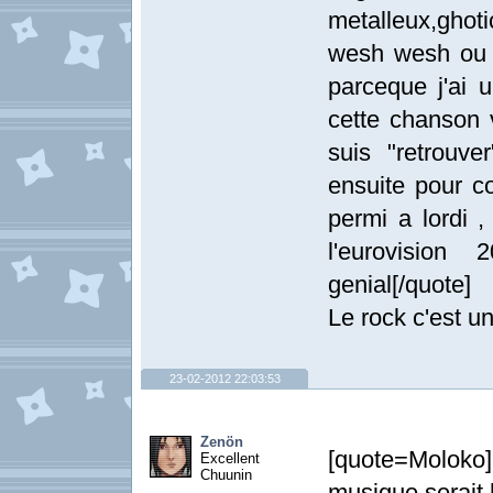
metalleux,ghoti
wesh wesh ou 
parceque j'ai 
cette chanson 
suis "retrouve
ensuite pour c
permi a lordi 
l'eurovision
genial[/quote]
Le rock c'est u
23-02-2012 22:03:53
Zenön
[quote=Moloko
Excellent
Chuunin
musique serait 