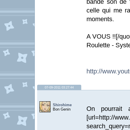
bande son de fa
celle qui me r
moments.
A VOUS !![/quo
Roulette - Sys
http://www.yo
07-09-2011 03:27:44
Shirohime
On pourrait 
Bon Genin
[url=http://www
search_query=