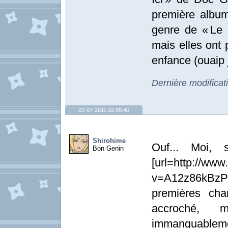
première album
genre de « Le N
mais elles ont 
enfance (ouaip j
Dernière modificat
22-07-2011 02:06:40
Shirohime
Ouf... Moi, 
Bon Genin
[url=http://ww
v=A12z86kBzPE
premières cha
accroché, 
immanquableme