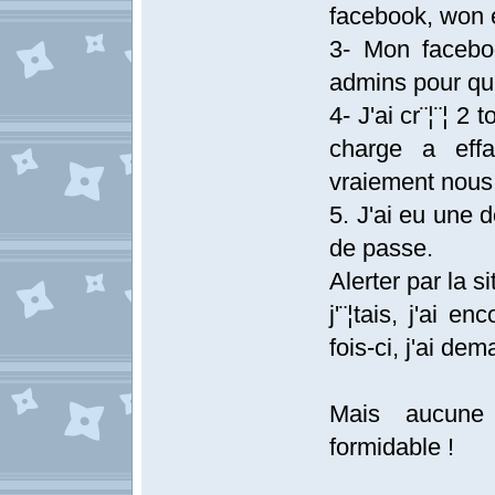
facebook, won et
3- Mon faceboo
admins pour qu
4- J'ai cr¨¦¨¦ 2
charge a effa
vraiement nous 
5. J'ai eu une
de passe.
Alerter par la 
j'¨¦tais, j'ai 
fois-ci, j'ai de
Mais aucune
formidable !