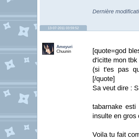
Dernière modificat
13-07-2011 03:59:52
Ameyuri
[quote=god ble
Chuunin
d'icitte mon tbk
(si t'es pas 
[/quote]
Sa veut dire : S
tabarnake esti
insulte en gros
Voila tu fait co