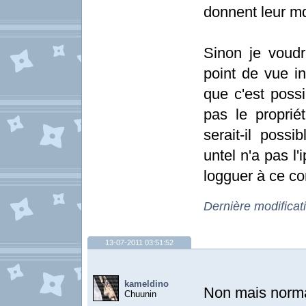
donnent leur m
Sinon je voud
point de vue in
que c'est possi
pas le proprié
serait-il poss
untel n'a pas l
logguer à ce c
Dernière modificat
13-07-2011 03:51:52
kameldino
Non mais norma
Chuunin