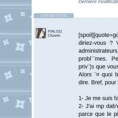
Dernière modificat
13-07-2011 04:15:01
PIRLO21
[spoil][quote=g
Chuunin
diriez-vous ? 
administrateurs
probl¨¨mes. 
priv¨¦s que vous
Alors ¨¤ quoi 
dire. Bref, pour 
1- Je me suis fa
2- J'ai mp dab
parce que le pi