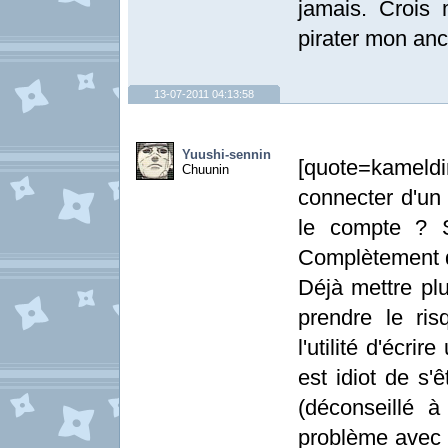
jamais. Crois 
pirater mon anc
13-07-2011 04:13:58
Yuushi-sennin
[quote=kameld
Chuunin
connecter d'un 
le compte ? 
Complètement d
Déjà mettre pl
prendre le ris
l'utilité d'écri
est idiot de s'
(déconseillé à
problème avec t