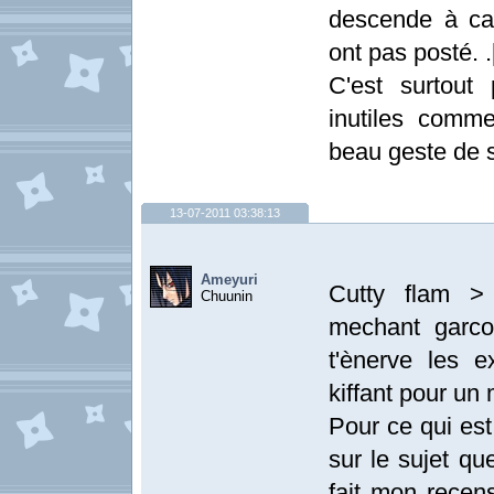
descende à ca
ont pas posté. .
C'est surtout
inutiles comme 
beau geste de 
13-07-2011 03:38:13
Ameyuri
Cutty flam >
Chuunin
mechant garc
t'ènerve les e
kiffant pour un
Pour ce qui est 
sur le sujet qu
fait mon recen