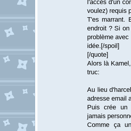
l'accès d'un co
voulez) requis 
T'es marrant. 
endroit ? Si on
problème avec
idée.[/spoil]
[/quote]
Alors là Kamel, 
truc:
Au lieu d'harce
adresse email
Puis crée un
jamais personn
Comme ça un 