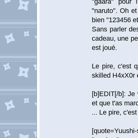
"gaara" pour 
"naruto". Oh et
bien "123456 et
Sans parler des
cadeau, une pet
est joué.
Le pire, c'est 
skilled H4xX0r 
[b]EDIT[/b]: Je 
et que t'as ma
... Le pire, c'es
[quote=Yuushi-s