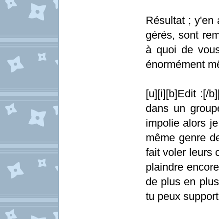
Résultat ; y'en
gérés, sont rem
à quoi de vou
énormément m
[u][i][b]Edit :[
dans un group
impolie alors j
même genre de 
fait voler leurs
plaindre encore
de plus en plus
tu peux support