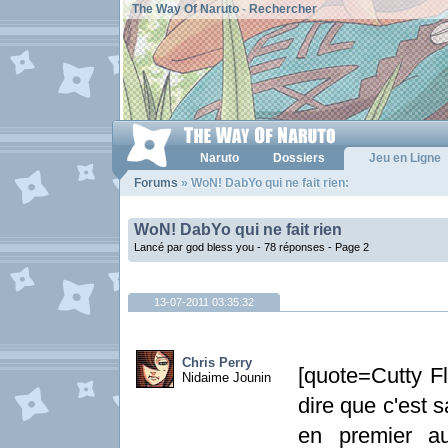
The Way Of Naruto
-
Rechercher
Naruto
Dossiers
Jeu en Ligne
Forums
» WoN! DabYo qui ne fait rien:
WoN! DabYo qui ne fait rien
Lancé par god bless you - 78 réponses -
Page 2
13-07-2011 03:35:32
Chris Perry
[quote=Cutty Fl
Nidaime Jounin
dire que c'est s
en premier au