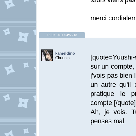
merci cordialem
13-07-2011 04:56:18
kameldino
[quote=Yuushi-
Chuunin
sur un compte, 
j'vois pas bien 
un autre qu'il 
pratique le pr
compte.[/quote]
Ah, je vois. 
penses mal.