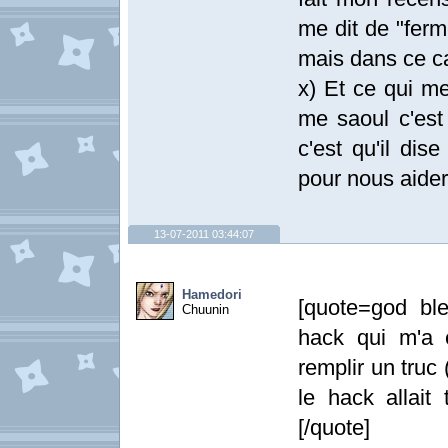
me dit de "ferm
mais dans ce cas
x) Et ce qui me
me saoul c'est 
c'est qu'il dis
pour nous aider
13-07-2011 03:44:07
Hamedori
[quote=god ble
Chuunin
hack qui m'a 
remplir un truc (
le hack allai
[/quote]