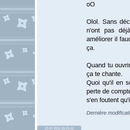
oO
Olol. Sans déc
n'ont pas déj
améliorer il fa
ça.
Quand tu ouvrir
ça te chante.
Quoi qu'il en so
perte de compte
s'en foutent qu
Dernière modificat
13-07-2011 05:31:41