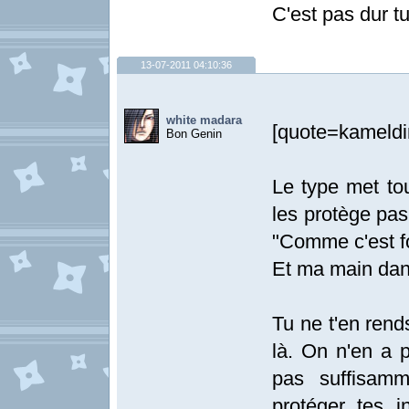
C'est pas dur tu
13-07-2011 04:10:36
white madara
[quote=kameldi
Bon Genin
Le type met tou
les protège pas
"Comme c'est f
Et ma main dans
Tu ne t'en rend
là. On n'en a 
pas suffisamm
protéger tes i