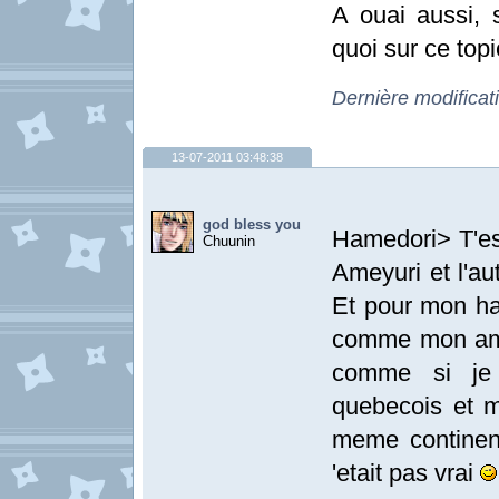
A ouai aussi, s
quoi sur ce top
Dernière modifica
13-07-2011 03:48:38
god bless you
Hamedori> T'e
Chuunin
Ameyuri et l'au
Et pour mon ha
comme mon ami.
comme si je
quebecois et m
meme continent
'etait pas vrai