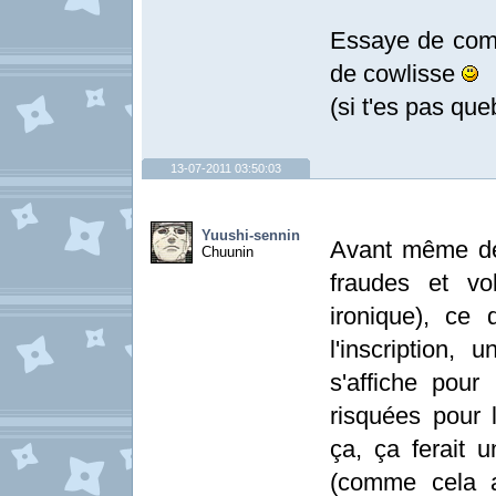
Essaye de compr
de cowlisse
(si t'es pas qu
13-07-2011 03:50:03
Yuushi-sennin
Avant même de
Chuunin
fraudes et vo
ironique), ce 
l'inscription
s'affiche pou
risquées pour 
ça, ça ferait u
(comme cela a 