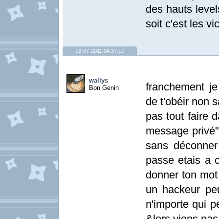
des hauts level
soit c'est les vi
13-07-2011 04:37:17
wallys
franchement je
Bon Genin
de t'obéir non 
pas tout faire 
message privé" t
sans déconner 
passe etais a c
donner ton mot
un hackeur peu
n'importe qui p
&lors viens pas 