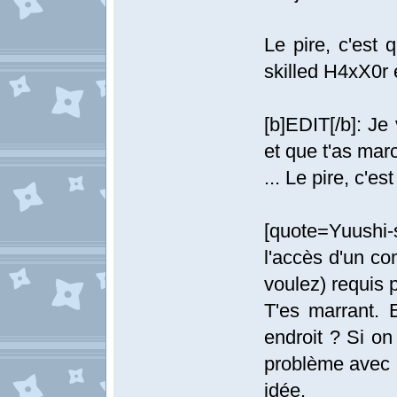
Le pire, c'est 
skilled H4xX0r 
[b]EDIT[/b]: Je 
et que t'as ma
... Le pire, c'es
[quote=Yuushi-s
l'accès d'un co
voulez) requis 
T'es marrant. 
endroit ? Si on
problème avec
idée.