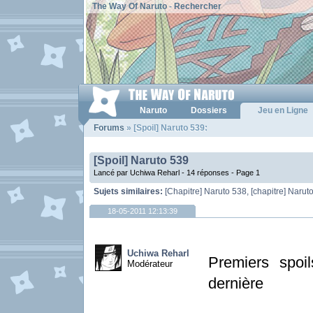
The Way Of Naruto
-
Rechercher
Naruto
Dossiers
Jeu en Ligne
Forums
» [Spoil] Naruto 539:
[Spoil] Naruto 539
Lancé par Uchiwa Reharl - 14 réponses -
Page 1
Sujets similaires:
[Chapitre] Naruto 538
,
[chapitre] Narut
18-05-2011 12:13:39
Uchiwa Reharl
Premiers spoi
Modérateur
dernière