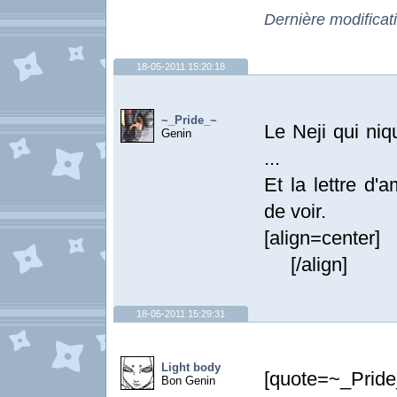
Dernière modificat
18-05-2011 15:20:18
~_Pride_~
Le Neji qui ni
Genin
...
Et la lettre d'
de voir.
[al
[/align]
18-05-2011 15:29:31
Light body
[quote=~_Pri
Bon Genin