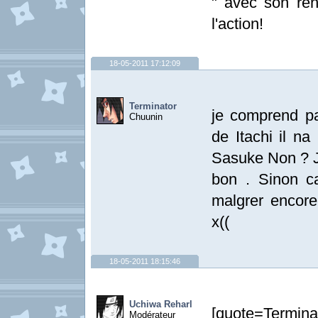
" avec son ren
l'action!
18-05-2011 17:12:09
Terminator
je comprend pa
Chuunin
de Itachi il na
Sasuke Non ? Je
bon . Sinon c
malgrer encore
x((
18-05-2011 18:15:46
Uchiwa Reharl
[quote=Termin
Modérateur