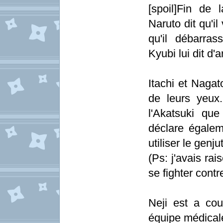
[spoil]Fin de 
Naruto dit qu'i
qu'il débarra
Kyubi lui dit d'a
Itachi et Nagat
de leurs yeux.
l'Akatsuki que
déclare égalem
utiliser le genj
(Ps: j'avais ra
se fighter cont
Neji est a cou
équipe médical