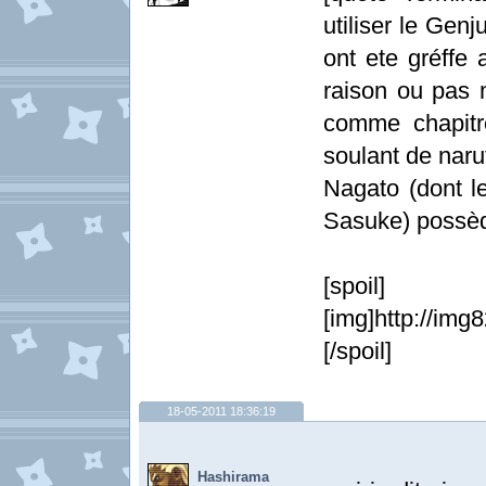
utiliser le Genju
ont ete gréffe
raison ou pas 
comme chapitr
soulant de narut
Nagato (dont le
Sasuke) possède
[spoil]
[img]http://img
[/spoil]
18-05-2011 18:36:19
Hashirama