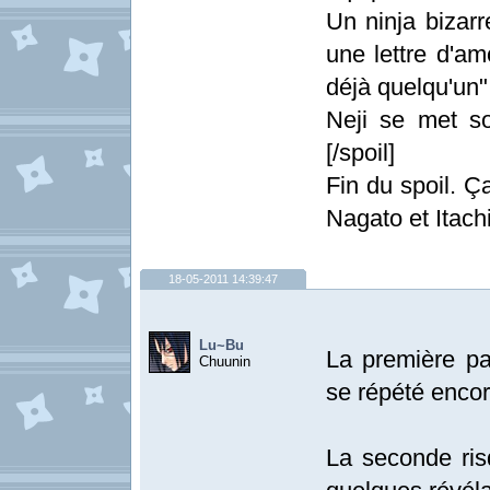
Un ninja bizarr
une lettre d'am
déjà quelqu'un"
Neji se met so
[/spoil]
Fin du spoil. Ç
Nagato et Itachi 
18-05-2011 14:39:47
Lu~Bu
La première pa
Chuunin
se répété encor
La seconde ris