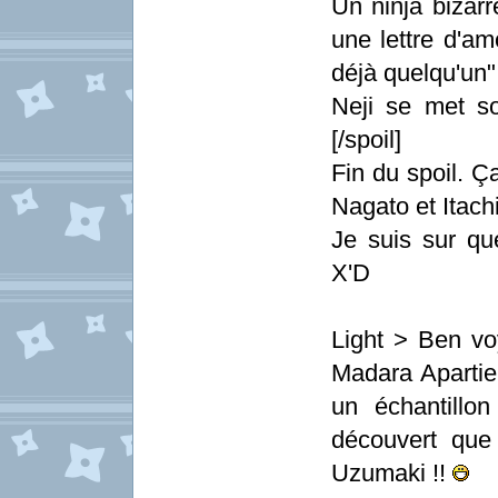
Un ninja bizarr
une lettre d'am
déjà quelqu'un"
Neji se met so
[/spoil]
Fin du spoil. Ç
Nagato et Itachi 
Je suis sur q
X'D
Light > Ben vo
Madara Apartien
un échantillo
découvert que
Uzumaki !!