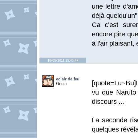
une lettre d'am
déjà quelqu'un"
Ca c'est sure
encore pire que
à l'air plaisant,
18-05-2011 15:45:47
eclair de feu
[quote=Lu~Bu]L
Genin
vu que Naruto
discours ...
La seconde ris
quelques révéla