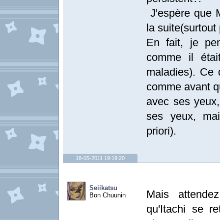
J'espère que 
la suite(surtout
En fait, je p
comme il éta
maladies). Ce 
comme avant qu
avec ses yeux,
ses yeux, mai
priori).
18-05-2011 19:19:20
Seiikatsu
Mais attende
Bon Chuunin
qu'Itachi se 