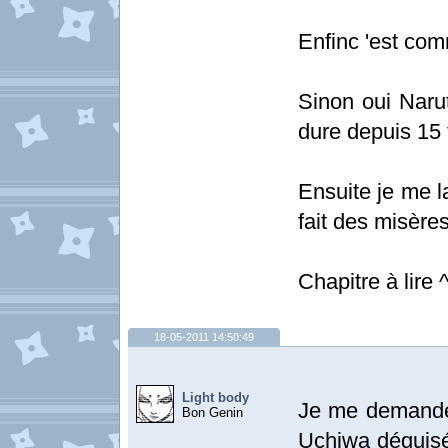
Enfinc 'est com
Sinon oui Narut
dure depuis 15
Ensuite je me l
fait des misère
Chapitre à lire 
18-05-2011 14:50:49
Light body
Je me demande 
Bon Genin
Uchiwa dégui