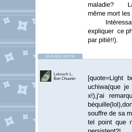
maladie? La st
même mort les
Intéressan
expliquer ce ph
par pitié!!).
18-05-2011 18:57:56
Lelouch L.
[quote=Light 
Bon Chuunin
uchiwa(que je 
x!),j'ai rema
béquille(lol)
souffre de sa 
tel point que
persist