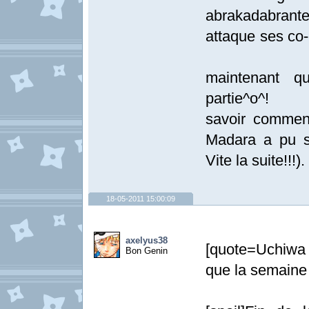
abrakadabrant
attaque ses co
La suite
maintenant qu
partie^o^
savoir commen
Madara a pu s
Vite la suite!!!).
18-05-2011 15:00:09
axelyus38
[quote=Uchiwa R
Bon Genin
que la semaine