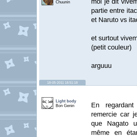
moi je dit vivem
Chuunin
partie entre it
et Naruto vs ita
et surtout vive
(petit couleur)
arguuu
18-05-2011 18:51:18
Light body
En regardant
Bon Genin
remercie car je
que Nagato uti
même en étan