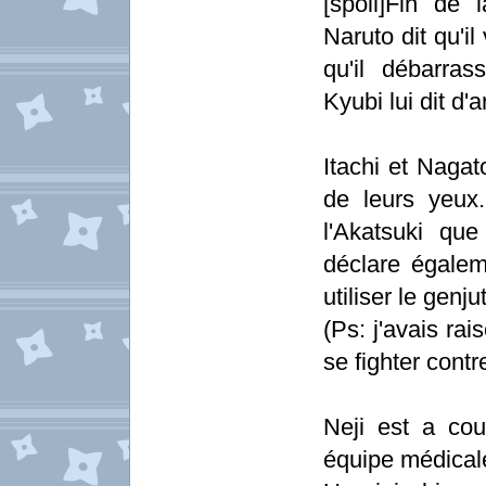
[spoil]Fin de 
Naruto dit qu'i
qu'il débarra
Kyubi lui dit d'a
Itachi et Nagat
de leurs yeux.
l'Akatsuki que
déclare égalem
utiliser le genj
(Ps: j'avais ra
se fighter cont
Neji est a cou
équipe médical