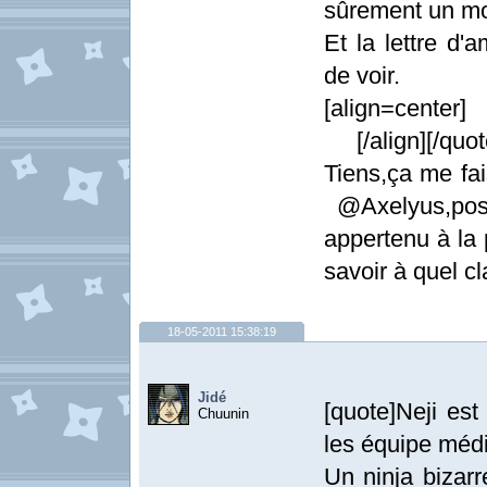
sûrement un mo
Et la lettre d'
de voir.
[al
[/align][/quot
Tiens,ça me 
@Axelyus,post
appertenu à la
savoir à quel cl
18-05-2011 15:38:19
Jidé
[quote]Neji est
Chuunin
les équipe médi
Un ninja bizarr