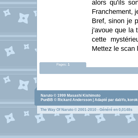
alors qu'ils s
Franchement, je
Bref, sinon je 
j'avoue que la 
cette mystéri
Mettez le scan l
Pages:
1
Naruto
© 1999
Masashi Kishimoto
PunBB © Rickard Andersson | Adapté par dabYo, koro
The Way Of Naruto
© 2001-2010 - Généré en 0,0148s