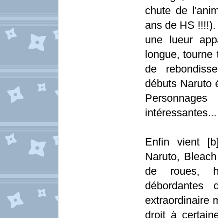
chute de l'an
ans de HS !!!!)
une lueur appa
longue, tourne 
de rebondisse
débuts Naruto é
Personnages 
intéressantes...
Enfin vient [b
Naruto, Bleac
de roues, hi
débordantes 
extraordinaire m
droit à certai