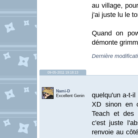
au village, pou
j'ai juste lu le 
Quand on powe
démonte grimmjo
Dernière modificat
09-05-2011 19:18:13
Nami-D
quelqu'un a-t-il
Excellent Genin
XD sinon en c
Teach et des 
c'est juste l'
renvoie au côté