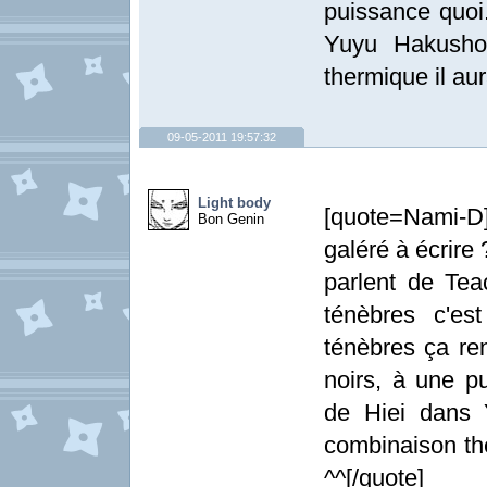
puissance quoi
Yuyu Hakusho
thermique il aur
09-05-2011 19:57:32
Light body
[quote=Nami-D]q
Bon Genin
galéré à écrire
parlent de Tea
ténèbres c'es
ténèbres ça ren
noirs, à une p
de Hiei dans
combinaison the
^^[/quote]