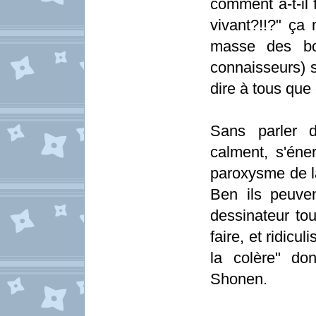
comment a-t-il 
vivant?!!?" ça
masse des bo
connaisseurs) si
dire à tous que 
Sans parler d
calment, s'éner
paroxysme de la
Ben ils peuve
dessinateur to
faire, et ridic
la colère" do
Shonen.