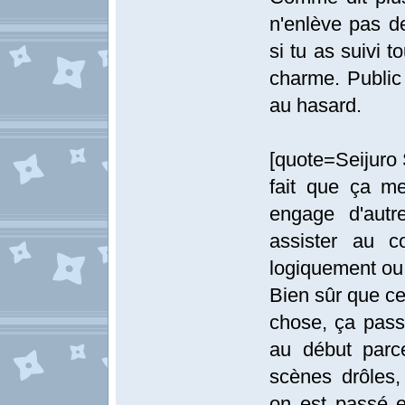
n'enlève pas d
si tu as suivi t
charme. Public
au hasard.
[quote=Seijuro 
fait que ça m
engage d'autr
assister au c
logiquement ou 
Bien sûr que cel
chose, ça passe
au début parce 
scènes drôles,
on est passé e