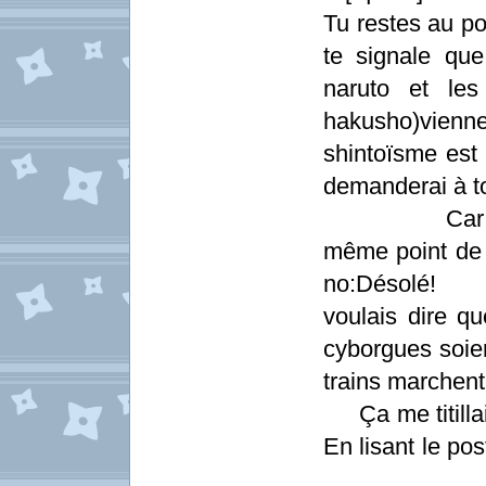
Tu restes 
te signale qu
naruto et le
hakusho)vie
shintoïsm
demanderai à t
Car on ne p
même point
no:Désolé!
voulais dire q
cyborgues soien
trains ma
Ça me titil
En lisant le po
Il n y a