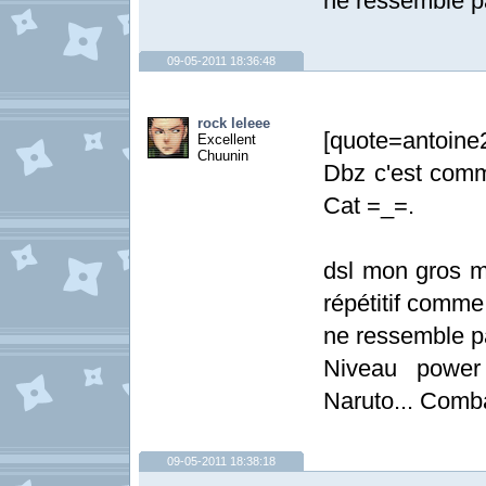
ne ressemble p
09-05-2011 18:36:48
rock leleee
[quote=antoin
Excellent
Chuunin
Dbz c'est comm
Cat =_=.
dsl mon gros m
répétitif comme
ne ressemble p
Niveau power 
Naruto... Comba
09-05-2011 18:38:18