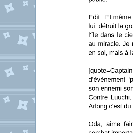
Edit : Et même 
lui, détruit la 
l'île dans le ci
au miracle. Je
en soi, mais à l
[quote=Captai
d’évènement "p
son ennemi sont
Contre Luuchi, 
Arlong c'est du 
Oda, aime fai
combat important