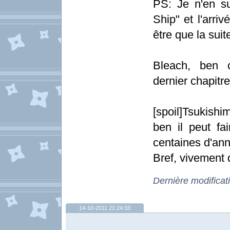
PS: Je n'en su
Ship" et l'arri
être que la suit
Bleach, ben c
dernier chapitr
[spoil]Tsukishi
ben il peut fa
centaines d'ann
Bref, vivement 
Dernière modificat
14-10-2011 21:24:33