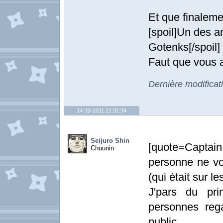
Et que finaleme
[spoil]Un des a
Gotenks[/spoil]
Faut que vous a
Dernière modificat
14-10-2011 21:31:34
Seijuro Shin
[quote=Captain
Chuunin
personne ne voi
(qui était sur le
J'pars du pr
personnes rega
public.