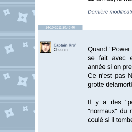
Dernière modificat
14-10-2011 20:43:46
Captain Kro'
Quand "Power u
Chuunin
se fait avec 
année si on pre
Ce n'est pas N
grotte delamortk
Il y a des "p
"normaux" du m
coulé si il tom