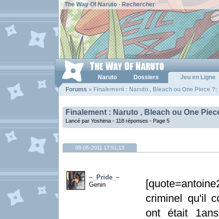
The Way Of Naruto
-
Rechercher
Naruto
Dossiers
Jeu en Ligne
Forums
» Finalement : Naruto , Bleach ou One Piece ?:
Finalement : Naruto , Bleach ou One Piec
Lancé par Yoshima - 118 réponses -
Page 5
09-05-2011 17:51:13
~_Pride_~
[quote=antoin
Genin
criminel qu'il 
ont était 1a