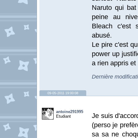
Naruto qui bat 
peine au nive
Bleach c'est 
abusé.
Le pire c'est 
power up justifi
a rien appris et
Dernière modificat
09-05-2011 19:00:08
antoine291995
Je suis d'accor
Etudiant
(perso je prefè
sa sa ne choq