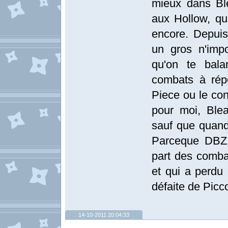
mieux dans Ble
aux Hollow, qua
encore. Depuis
un gros n'imp
qu'on te balan
combats à rép
Piece ou le con
pour moi, Ble
sauf que quand 
Parceque DBZ,
part des comba
et qui a perdu 
défaite de Picco
14-10-2011 20:04:33