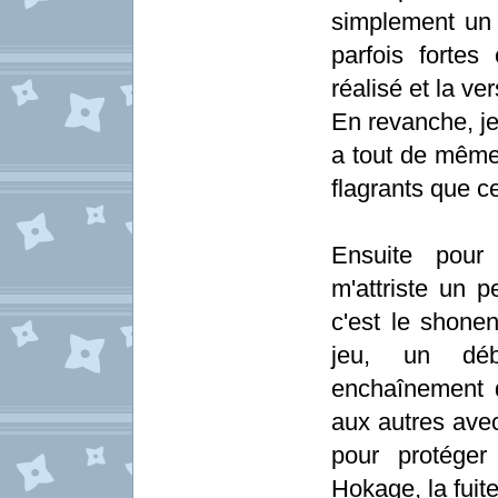
simplement un 
parfois forte
réalisé et la v
En revanche, je 
a tout de mêm
flagrants que 
Ensuite pour
m'attriste un 
c'est le shone
jeu, un déb
enchaînement d
aux autres avec
pour protége
Hokage, la fuit