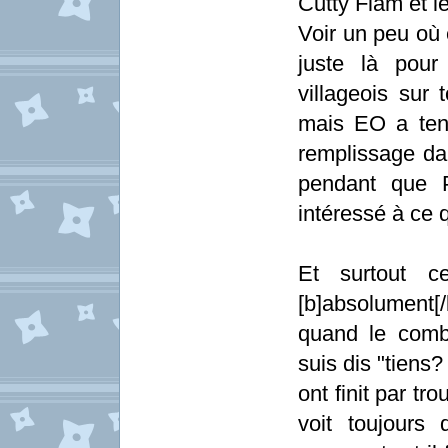
Cutty Flam et l
Voir un peu où
juste là pou
villageois sur 
mais EO a tend
remplissage da
pendant que P
intéressé à ce qu
Et surtout c
[b]absolument[
quand le comb
suis dis "tiens
ont finit par tr
voit toujours