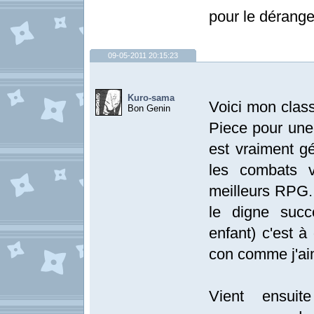
pour le dérange
09-05-2011 20:15:23
Kuro-sama
Voici mon clas
Bon Genin
Piece pour une 
est vraiment gé
les combats v
meilleurs RPG. 
le digne suc
enfant) c'est à
con comme j'ai
Vient ensuit