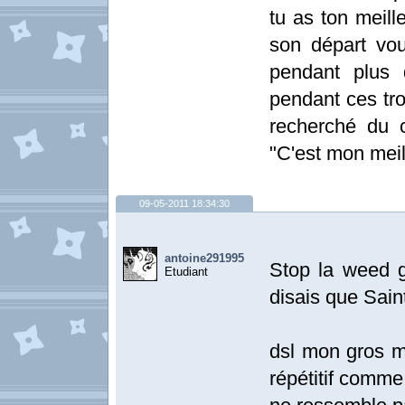
tu as ton meill
son départ vou
pendant plus 
pendant ces troi
recherché du c
"C'est mon meil
09-05-2011 18:34:30
antoine291995
Stop la weed g
Etudiant
disais que Sain
dsl mon gros m
répétitif comme