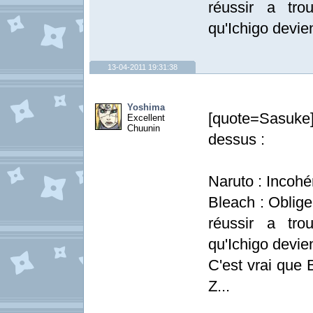
réussir a tro
qu'Ichigo devi
13-04-2011 19:31:38
Yoshima
[quote=Sasuke]
Excellent
Chuunin
dessus :
Naruto : Incohé
Bleach : Oblig
réussir a tro
qu'Ichigo devi
C'est vrai que 
Z...