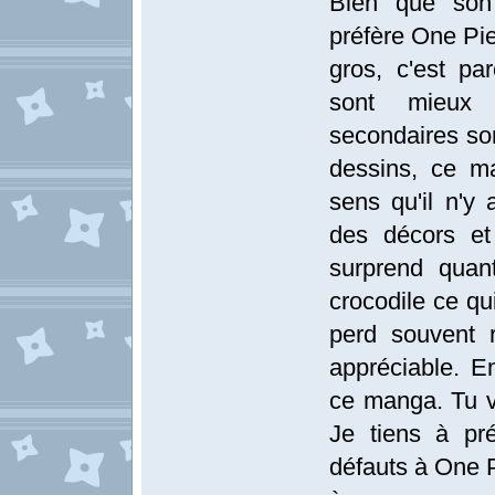
Bien que son
préfère One Pi
gros, c'est p
sont mieux e
secondaires so
dessins, ce m
sens qu'il n'y
des décors et
surprend quan
crocodile ce qui
perd souvent r
appréciable. 
ce manga. Tu vo
Je tiens à pr
défauts à One P