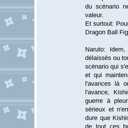
du scénario n
valeur.
Et surtout: Pou
Dragon Ball Fig
Naruto: Idem,
délaissés ou to
scénario qui s'e
et qui mainte
l'avances là o
l'avance, Kis
guerre à pleur
sérieux et n'e
dure que Kishi
de tout ces b