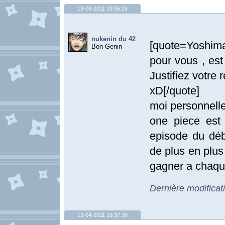
13-04-2011 19:36:24
nukenin du 42
[quote=Yoshima
Bon Genin
pour vous , est
Justifiez votre 
xD[/quote]
moi personnelle
one piece est 
episode du déb
de plus en plus
gagner a chaqu
Dernière modificat
13-04-2011 19:37:36