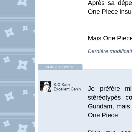
Après sa dépe
One Piece insu
Mais One Piece 
Dernière modificat
14-04-2011 00:09:01
K.O Kain
Je préfère m
Excellent Genin
stéréotypés 
Gundam, mais i
One Piece.