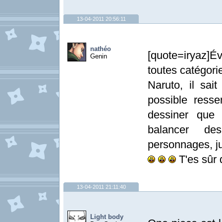
13-04-2011 20:56:11
nathéo
[quote=iryaz]
Genin
toutes catégori
Naruto, il sait
possible resse
dessiner que
balancer d
personnages, ju
T'es sûr 
13-04-2011 21:11:40
Light body