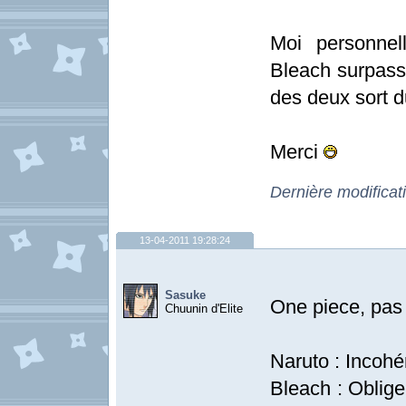
Moi personnel
Bleach surpasse
des deux sort du
Merci
Dernière modificat
13-04-2011 19:28:24
Sasuke
One piece, pas 
Chuunin d'Elite
Naruto : Incohé
Bleach : Oblig