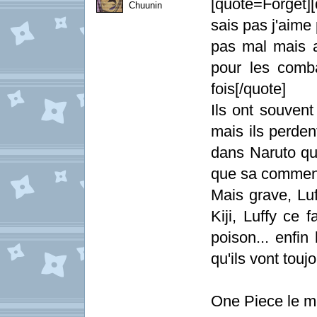
[quote=Forget]
Chuunin
sais pas j'aime 
pas mal mais ap
pour les comb
fois[/quote]
Ils ont souvent
mais ils perdent
dans Naruto qu'
que sa commenc
Mais grave, Luf
Kiji, Luffy ce 
poison... enfin
qu'ils vont touj
One Piece le mei