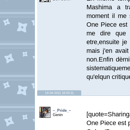
Mashima a tra
moment il me 
One Piece est 
me dire que 
etre,ensuite j
mais j'en avait
non.Enfin dèrni
sistematique
qu'elqun critiq
14-04-2011 16:03:11
~_Pride_~
[quote=Sharin
Genin
One Piece est p