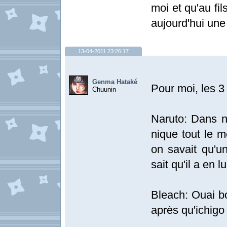
moi et qu'au fi
aujourd'hui une
13-04-2011 23:26:17
Genma Hataké
Pour moi, les 3
Chuunin
Naruto: Dans na
nique tout le m
on savait qu'un
sait qu'il a en 
Bleach: Ouai b
après qu'ichigo