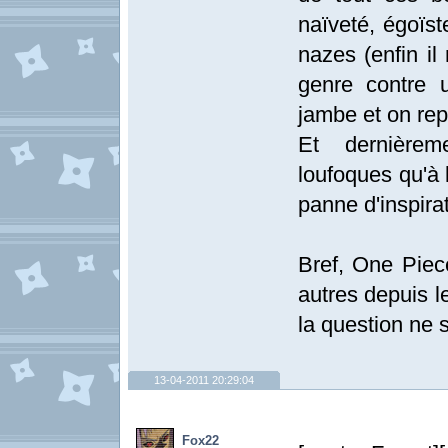
naïveté, égoïs
nazes (enfin il
genre contre 
jambe et on repr
Et dernière
loufoques qu'à 
panne d'inspirat
Bref, One Piec
autres depuis l
la question ne
13-04-2011 20:29:04
Fox22