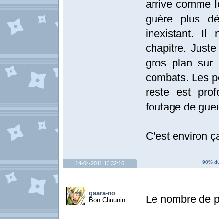
arrive comme I
guère plus dé
inexistant. I
chapitre. Just
gros plan sur
combats. Les p
reste est pro
foutage de gueu
C'est environ ç
90% du 
14-04-2011 13:32:16
gaara-no
Le nombre de p
Bon Chuunin