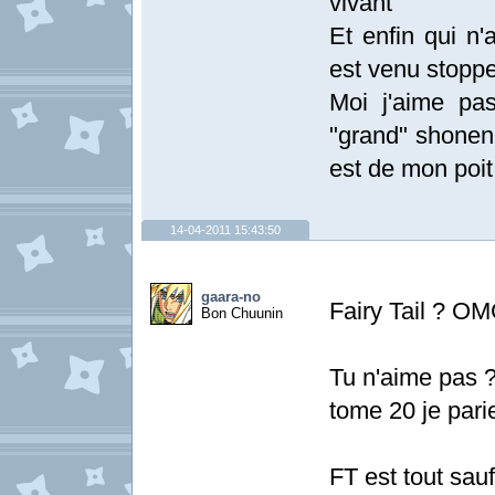
vivant"
Et enfin qui n
est venu stoppe
Moi j'aime pa
"grand" shonen 
est de mon poit
14-04-2011 15:43:50
gaara-no
Fairy Tail ? OM
Bon Chuunin
Tu n'aime pas ?
tome 20 je pari
FT est tout sau