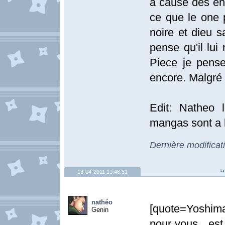
à cause des én
ce que le one p
noire et dieu s
pense qu'il lu
Piece je pense
encore. Malgré
Edit: Natheo 
mangas sont a 
Dernière modificat
l
13-04-2011 19:46:31
nathéo
[quote=Yoshima
Genin
pour vous , est