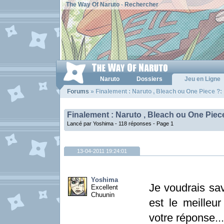
The Way Of Naruto
-
Rechercher
Naruto
Dossiers
Jeu en Ligne
Forums
» Finalement : Naruto , Bleach ou One Piece ?:
Finalement : Naruto , Bleach ou One Piec
Lancé par Yoshima - 118 réponses -
Page 1
13-04-2011 19:24:01
Yoshima
Je voudrais sav
Excellent
Chuunin
est le meilleu
votre réponse..