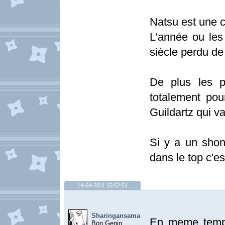
Natsu est une c
L'année ou les
siècle perdu d
De plus les 
totalement pou
Guildartz qui v
Si y a un sho
dans le top c'es
14-04-2011 15:52:51
Sharingansama
En meme temp c
Bon Genin