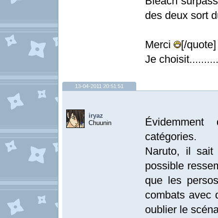
Bleach surpasse
des deux sort du
Merci
[/quote]
Je choisit.........
13-04-2011 20:51:51
iryaz
Évidemment 
Chuunin
catégories.
Naruto, il sait
possible resse
que les perso
combats avec 
oublier le scénar