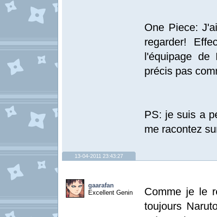
One Piece: J'
regarder! Effe
l'équipage de 
précis pas com
PS: je suis a 
me racontez sur
13-04-2011 23:43:27
gaarafan
Comme je le rép
Excellent Genin
toujours Narut