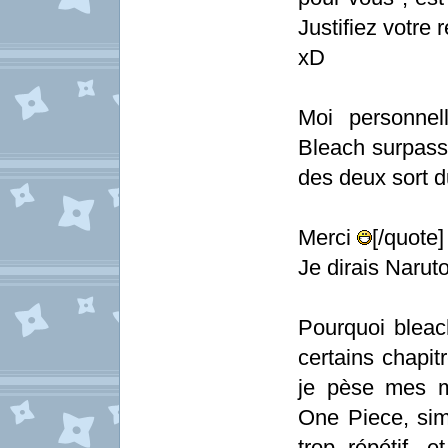
Justifiez votre 
xD
Moi personnel
Bleach surpasse
des deux sort du
Merci
[/quote]
Je dirais Nar
Pourquoi bleac
certains chapit
je pèse mes m
One Piece, sim
trop répétif, 