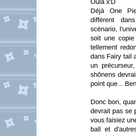
Oula x'D
Déjà One Pie
différent dan
scénario, l'uni
soit une copi
tellement redo
dans Fairy tail
un précurseur,
shônens devrai
point que... Be
Donc bon, quan
devrait pas se p
vous faisiez un
ball et d'autr