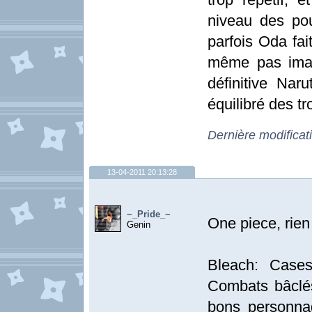
niveau des pou
parfois Oda fai
même pas imag
définitive Naru
équilibré des t
Dernière modificat
13-04-2011 20:13:28
~_Pride_~
One piece, rien
Genin
Bleach: Cases
Combats bâclé
bons personna