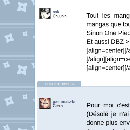
ssk
Tout les man
Chuunin
mangas que tou
Sinon One Piec
Et aussi DBZ >
[align=center][/
[/align][align=ce
[align=center][/
13-04-2011 19:44:13
ga-minato-bi
Pour moi c'es
Genin
(Désolé je n'a
donne plus envi