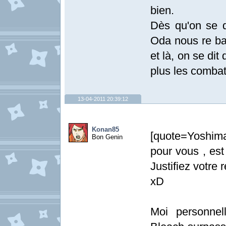
bien.
Dès qu'on se d
Oda nous re bal
et là, on se di
plus les combat
13-04-2011 20:39:12
Konan85
[quote=Yoshima
Bon Genin
pour vous , est
Justifiez votre 
xD
Moi personnel