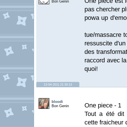
One piece es
Bon Genin
pas cherche
powa up d'emo-
Dans naru
tue/massacre
ressuscite d'
des transforma
raccord avec l
quoi!
13-04-2011 21:30:13
bloodi
One piece - 1
Bon Genin
Tout a été dit 
cette fraicheur