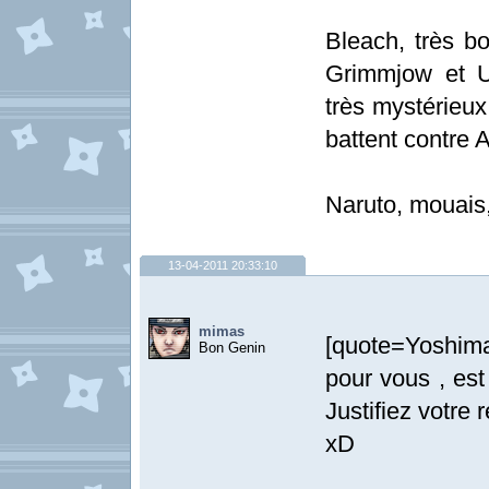
Bleach, très bo
Grimmjow et U
très mystérieux 
battent contre 
Naruto, mouais,
13-04-2011 20:33:10
mimas
[quote=Yoshima
Bon Genin
pour vous , est
Justifiez votre 
xD