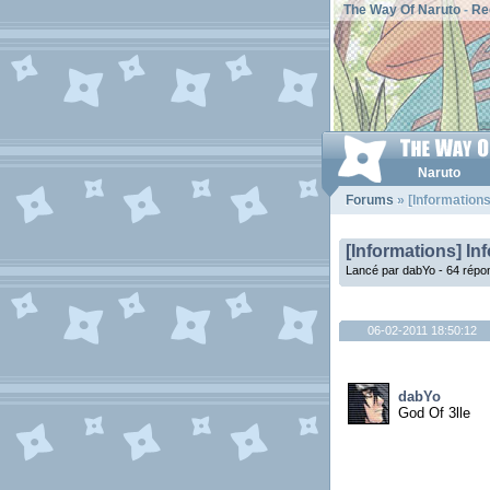
The Way Of Naruto
-
Re
Naruto
Forums
» [Informations
[Informations] In
Lancé par dabYo - 64 répo
06-02-2011 18:50:12
dabYo
God Of 3lle