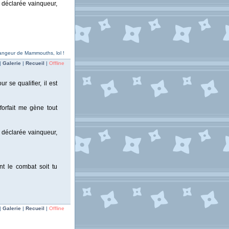
t déclarée vainqueur,
 Mangeur de Mammouths, lol !
|
Galerie
|
Recueil
|
Offline
 se qualifier, il est
forfait me gène tout
t déclarée vainqueur,
nt le combat soit tu
|
Galerie
|
Recueil
|
Offline