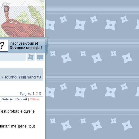
Inscrivez-vous et
Devenez un ninja !
s
»
Tournoi Ying Yang #3
- Pages:
1
2
3
|
Galerie
|
Recueil
|
Offline
 est probable qu'elle
forfait me gène tout