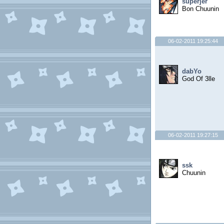
superjer
Bon Chuunin
06-02-2011 19:25:44
dabYo
God Of 3lle
06-02-2011 19:27:15
ssk
Chuunin