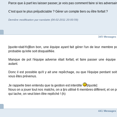
Parce que à part les laisser passer, je vois pas comment faire si les adversaire
C'est quoi le plus préjudiciable ? Gérer un compte tiers ou être forfait ?
Dernière modification par nandatte (06-02-2011 20:00:59)
345 Messages 
[quote=dabYo]Bon bon, une équipe ayant fait gérer l'un de leur membre pour
probable qu'elle soit disqualifiée.
Manque de pot l'équipe adverse était forfait, et faire passer une équipe 
autant.
Donc il est possible qu'il y ait une repêchage, ou que l'équipe perdant soi
vous êtes prévenus.
Je rappelle bien entendu que la gestion est interdite
[/quote]
Nous on a jouer tout nos matchs, on a tjrs utilisé 6 membres différent, et on 
qui lache, on veut bien être repêché ! (h)
441 Messages 