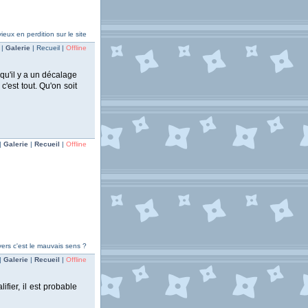
ieux en perdition sur le site
 |
Galerie
| Recueil |
Offline
 qu'il y a un décalage
 c'est tout. Qu'on soit
|
Galerie
|
Recueil
|
Offline
vers c'est le mauvais sens ?
|
Galerie
|
Recueil
|
Offline
fier, il est probable