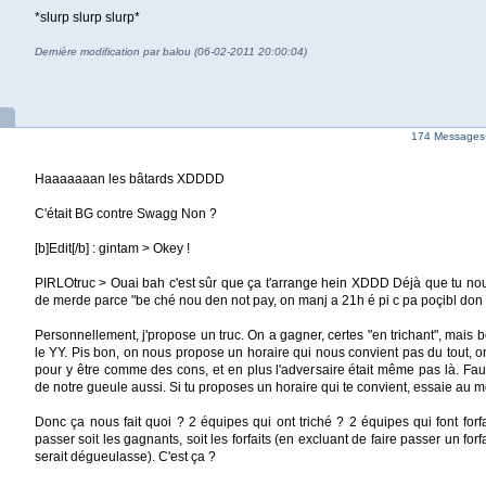
*slurp slurp slurp*
Dernière modification par balou (06-02-2011 20:00:04)
174 Messages 
Haaaaaaan les bâtards XDDDD
C'était BG contre Swagg Non ?
[b]Edit[/b] : gintam > Okey !
PIRLOtruc > Ouai bah c'est sûr que ça t'arrange hein XDDD Déjà que tu no
de merde parce "be ché nou den not pay, on manj a 21h é pi c pa poçibl don 
Personnellement, j'propose un truc. On a gagner, certes "en trichant", mais
le YY. Pis bon, on nous propose un horaire qui nous convient pas du tout, 
pour y être comme des cons, et en plus l'adversaire était même pas là. Faut
de notre gueule aussi. Si tu proposes un horaire qui te convient, essaie au mo
Donc ça nous fait quoi ? 2 équipes qui ont triché ? 2 équipes qui font forfa
passer soit les gagnants, soit les forfaits (en excluant de faire passer un forf
serait dégueulasse). C'est ça ?