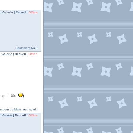
 |
Galerie
| Recueil |
Offline
Seulement NnT.
|
Galerie
|
Recueil
|
Offline
e quoi faire
)
 Mangeur de Mammouths, lol !
| Galerie |
Recueil
|
Offline