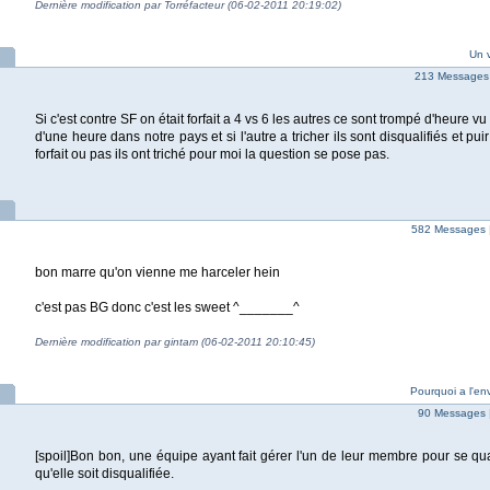
Dernière modification par Torréfacteur (06-02-2011 20:19:02)
Un v
213 Messages
Si c'est contre SF on était forfait a 4 vs 6 les autres ce sont trompé d'heure vu
d'une heure dans notre pays et si l'autre a tricher ils sont disqualifiés et puir
forfait ou pas ils ont triché pour moi la question se pose pas.
582 Messages 
bon marre qu'on vienne me harceler hein
c'est pas BG donc c'est les sweet ^_______^
Dernière modification par gintam (06-02-2011 20:10:45)
Pourquoi a l'en
90 Messages 
[spoil]Bon bon, une équipe ayant fait gérer l'un de leur membre pour se quali
qu'elle soit disqualifiée.