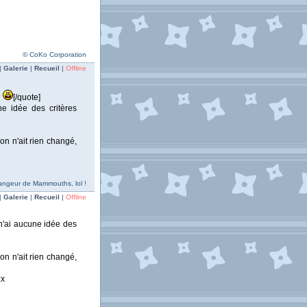
© CoKo Corporation
|
Galerie
|
Recueil
|
Offline
?
[/quote]
ne idée des critères
ion n'ait rien changé,
 Mangeur de Mammouths, lol !
|
Galerie
|
Recueil
|
Offline
 n'ai aucune idée des
ion n'ait rien changé,
:x