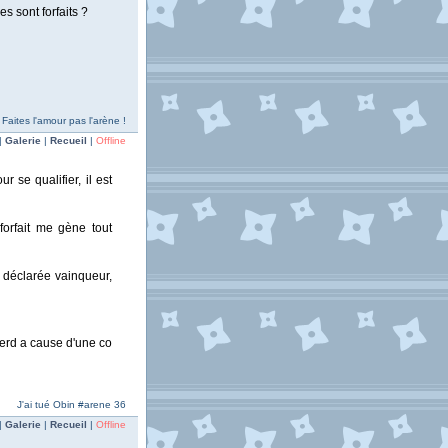
s sont forfaits ?
Faites l'amour pas l'arène !
|
Galerie
|
Recueil
|
Offline
 se qualifier, il est
forfait me gène tout
t déclarée vainqueur,
perd a cause d'une co
J'ai tué Obin #arene 36
|
Galerie
|
Recueil
|
Offline