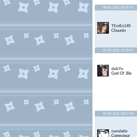
06-02-2011 19:47:07
T€nt€n149
Chuunin
06-02-2011 19:49:47
dabYo
God Of 3lle
06-02-2011 19:57:24
nandatte
Correcteur