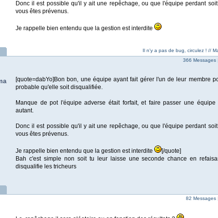
Donc il est possible qu'il y ait une repêchage, ou que l'équipe perdant soi
vous êtes prévenus.
Je rappelle bien entendu que la gestion est interdite
Il n'y a pas de bug, circulez ! //
366 Messages 
[quote=dabYo]Bon bon, une équipe ayant fait gérer l'un de leur membre pour
ma
probable qu'elle soit disqualifiée.
Manque de pot l'équipe adverse était forfait, et faire passer une équipe 
autant.
Donc il est possible qu'il y ait une repêchage, ou que l'équipe perdant soi
vous êtes prévenus.
Je rappelle bien entendu que la gestion est interdite
[/quote]
Bah c'est simple non soit tu leur laisse une seconde chance en refaisa
disqualifie les tricheurs
82 Messages 