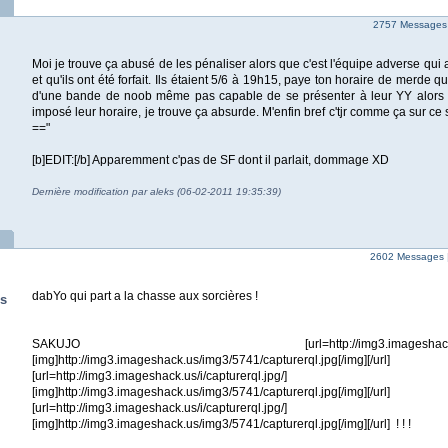
2757 Messages |
Moi je trouve ça abusé de les pénaliser alors que c'est l'équipe adverse qui 
et qu'ils ont été forfait. Ils étaient 5/6 à 19h15, paye ton horaire de merde 
d'une bande de noob même pas capable de se présenter à leur YY alors 
imposé leur horaire, je trouve ça absurde. M'enfin bref c'tjr comme ça sur ce 
=="
[b]EDIT:[/b] Apparemment c'pas de SF dont il parlait, dommage XD
Dernière modification par aleks (06-02-2011 19:35:39)
2602 Messages 
dabYo qui part a la chasse aux sorcières !
s
SAKUJO [url=http://img3.imageshack.us/i/capt
[img]http://img3.imageshack.us/img3/5741/capturerql.jpg[/i
[url=http://img3.imageshack.us/i/capturerql.jpg/]
[img]http://img3.imageshack.us/img3/5741/capturerql.jpg[/i
[url=http://img3.imageshack.us/i/capturerql.jpg/]
[img]http://img3.imageshack.us/img3/5741/capturerql.jpg[/img][/url] ! ! !