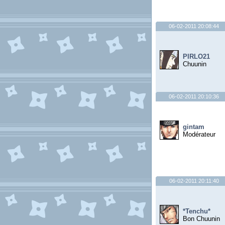
06-02-2011 20:08:44
PIRLO21
Chuunin
06-02-2011 20:10:36
gintam
Modérateur
06-02-2011 20:11:40
*Tenchu*
Bon Chuunin