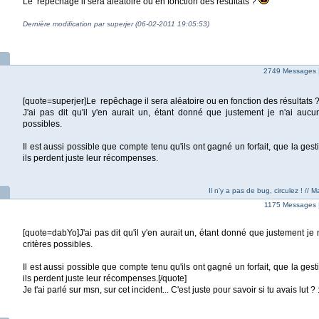
Le repêchage il sera aléatoire ou en fonction des résultats ?
Dernière modification par superjer (06-02-2011 19:05:53)
2749 Messages 
[quote=superjer]Le repêchage il sera aléatoire ou en fonction des résultats 
J'ai pas dit qu'il y'en aurait un, étant donné que justement je n'ai aucu
possibles.
Il est aussi possible que compte tenu qu'ils ont gagné un forfait, que la gest
ils perdent juste leur récompenses.
Il n'y a pas de bug, circulez ! //
1175 Messages 
[quote=dabYo]J'ai pas dit qu'il y'en aurait un, étant donné que justement je
critères possibles.
Il est aussi possible que compte tenu qu'ils ont gagné un forfait, que la gest
ils perdent juste leur récompenses.[/quote]
Je t'ai parlé sur msn, sur cet incident... C'est juste pour savoir si tu avais lut ? 