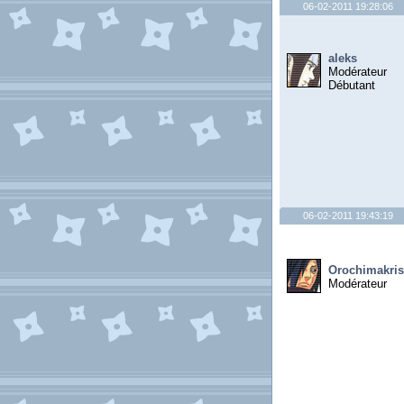
06-02-2011 19:28:06
aleks
Modérateur
Débutant
06-02-2011 19:43:19
Orochimakris
Modérateur