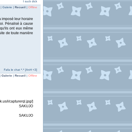
I suck dick
 Galerie |
Recueil
|
Offline
a imposé leur horaire
quoi. Pénalisé à cause
qu'ils ont eux même
site de toute manière
Fafa le chat *.* [AnH <3]
|
Galerie
|
Recueil
|
Offline
urerql.jpg/]
mg][/url] SAKUJO
mg][/url] SAKUJO