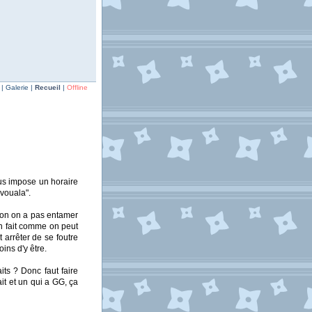
| Galerie |
Recueil
|
Offline
us impose un horaire
vouala".
 bon on a pas entamer
on fait comme on peut
 arrêter de se foutre
ins d'y être.
its ? Donc faut faire
ait et un qui a GG, ça