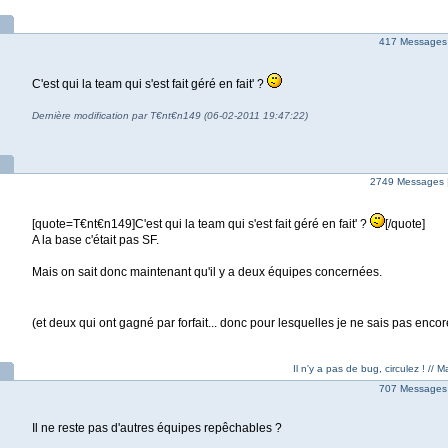
417 Messages
C'est qui la team qui s'est fait géré en fait' ?
Dernière modification par T€nt€n149 (06-02-2011 19:47:22)
2749 Messages 
[quote=T€nt€n149]C'est qui la team qui s'est fait géré en fait' ?
[/quote]
A la base c'était pas SF.
Mais on sait donc maintenant qu'il y a deux équipes concernées.
(et deux qui ont gagné par forfait... donc pour lesquelles je ne sais pas encor
Il n'y a pas de bug, circulez ! //
707 Messages 
Il ne reste pas d'autres équipes repêchables ?