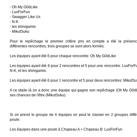
- Oh My G0dLike
- LuxForFun
- Swagger Like Us
- N-K
- les shinigamis
- MikutSuku
Pour le repêchage le premier critère pris en compte a été la prése
différentes rencontres, trois groupes se sont alors formés:
Les équipes ayant été 6 pour chaque rencontre: Oh My G0dLike
Les équipes ayant été 6 pour 2 rencontres et 5 pour une rencontre: LuxForF
N-K, et les shinigamis.
Les équipes ayant été 6 pour 1 rencontre et 5 pour deux rencontres: MikutS
A ce stade là on a donc une équipe qui gagne son repêchage (Oh My G0dL
ses chances de l'être (MikutSuku).
Si on prend le groupe de 4 équipes on peut le classer en 2 groupes différe
poule:
Les équipes dans une poule à Chapeau A + Chapeau B: LuxForFun