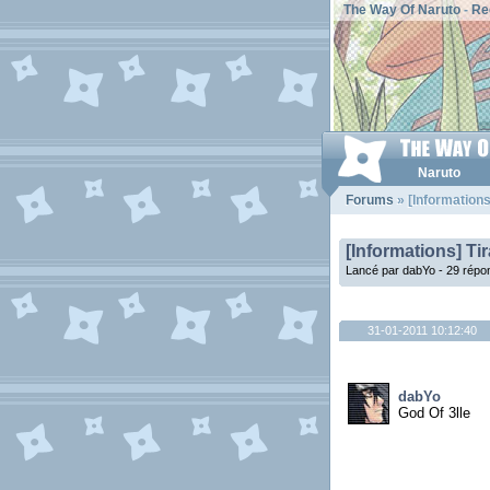
The Way Of Naruto
-
Re
Naruto
Forums
» [Informations
[Informations] Ti
Lancé par dabYo - 29 répo
31-01-2011 10:12:40
dabYo
God Of 3lle