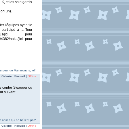
K, et les shinigamis
ForFun).
ier l'équipes ayant le
 participé à la Tour
-Like-Us/]ici pour
/4382/naka/]ici pour
 Mangeur de Mammouths, lol !
|
Galerie
|
Recueil
|
Offline
mbe contre Swagger ou
ur suivant.
 noires qui ne brûlent pas*
|
Galerie
|
Recueil
|
Offline