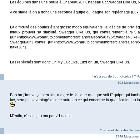
Les équipes dans une poule à Chapeau A + Chapeau C: Swagger Like Us, N-
A ce stade là on a donc une seconde équipe qui gagne son repêchage (Lux
La difficulté des poules étant grosso modo équivalente j'ai décidé de privilég
mieux prouver sa stabilité, Swagger Like Us, qui contrairement à N-K a
([url=http://www.wonaruto.com/membres/clans/saison/5/6795/Swagger
Swagger[/url] contre [url=http://www.wonaruto.com/membres/clans/saison/5
naka[/url].
Les repêchés sont donc Oh My G0dLike, LuxForFun, Swagger Like Us.
Il n'y a pas de bug, circulez ! //
593 Messages 
Bon ba j'trouve ça bien fait, malgré le fait que quelque soit l'équipe qui to
lux, sera plus avantagé qu'une autre en ce qui concerne la qualification au to
M'enfin, c'est le jeu ma pauv' Lucette
*disparaît dans des flammes
2749 Messages 