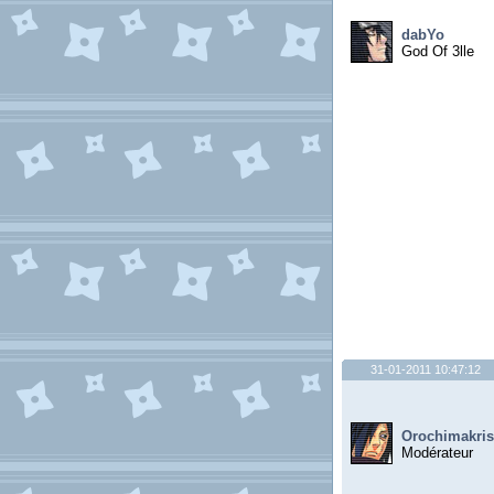
dabYo
God Of 3lle
31-01-2011 10:47:12
Orochimakris
Modérateur