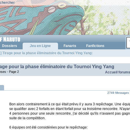
chercher
Dossiers
Jeu en Ligne
Fanarts
Fanfictions
] Tirage pour la phase éliminatoire du Tournoi Ying Yang:
rage pour la phase éliminatoire du Tournoi Ying Yang
nses -
Page 2
Accueil forum
2749 Messages 
Bon alors contrairement à ce qui était prévu il y aura 3 repêchage. Une équip
se qualifier avec 2 forfaits en étant forfait pour sa troisième rencontre. N'aya
4 personnes pour une seule rencontre, j'ai décidé qu'ils n'avaient pas gagn
suite de la compétition.
6 équipes ont été considérées pour le repêchage: