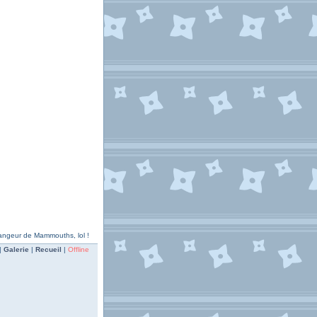
 Mangeur de Mammouths, lol !
|
Galerie
|
Recueil
|
Offline