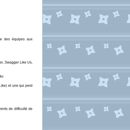
nce des équipes aux
un, Swagger Like Us,
uku
ike) et une qui perd
nts de difficulté de