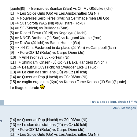
[quote][0] => Bernard et Biankaï (San) vs Oh My G0dLike (Ichi)
[1] => Les Spice Girls (Go) vs Les Aristochattes (Jû Ni)
[2] => Nouvelles Serpillères (Kyu) vs Self made men (Jû Go)
[3] => Sus Scrofa WAS (Ni) vs All stars (Roku)
[4] => SF (Shichi) vs Bulldogs (San)
[5] => Ricard Powa (Jû Ni) vs Kogakyu (Hachi)
[6] => NNCB Brothers (Jû San) vs Kagami Xtreme (Yon)
[7] => DaWa (Jû Ichi) vs Saoul Hunter (Go)
[8] => .44 Clint Eastwood in da place (Jû Yon) vs Campbell (Ichi)
[9] => PoivrODTM (Roku) vs Carpe Diem (Jû)
[10] => AnH (Yon) vs LuxForFun (Ni)
[11] => Shinigami Onsen (Jû Go) vs Baka Rangers (Shichi)
[12] => Beautiful Guys (Ichi) vs Swagger Like Us (Go)
[13] => Le clan des siciliens (Jû) vs Oz (Jû Ichi)
[14] => Queer as Pop (Hachi) vs G0d0fWar (Ni)
[15] => cogito ergo sum (Kyu) vs Kurasu Tame Korosu (Jû San)[/quote]
Le tirage en brute
Il n'y a pas de bug, circulez ! //
2602 Messages 
[14] => Queer as Pop (Hachi) vs G0d0fWar (Ni)
s
[13] => Le clan des siciliens (Jû) vs Oz (Jû Ichi)
[9] => PoivrODTM (Roku) vs Carpe Diem (Jû)
[1] => Les Spice Girls (Go) vs Les Aristochattes (Jû Ni)