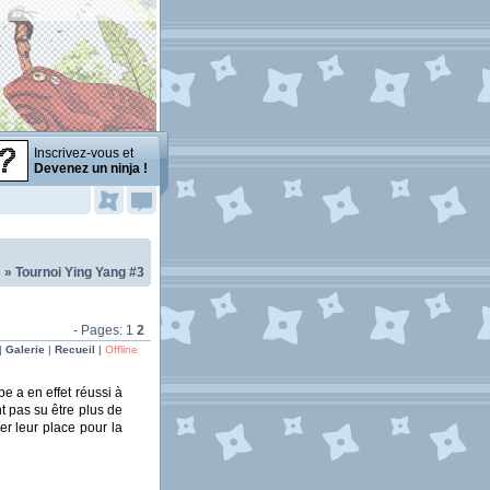
Inscrivez-vous et
Devenez un ninja !
s
»
Tournoi Ying Yang #3
- Pages:
1
2
|
Galerie
|
Recueil
|
Offline
e a en effet réussi à
nt pas su être plus de
er leur place pour la