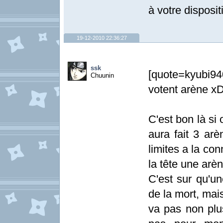
à votre disposit
19-12-2010 22:36:27
ssk
[quote=kyubi94
Chuunin
votent arène x
C'est bon là si
aura fait 3 a
limites a la co
la tête une arèn
C'est sur qu'un
de la mort, mai
va pas non plus