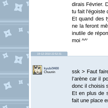
dirais Février.
tu fait l'égoist
Et quand des t
ne la feront mê
inutile de répo
moi ^^'
19-12-2010 22:52:31
kyubi9400
ssk > Faut fair
Chuunin
l’arène car il 
donc il choisis 
Et en plus de s
fait une place 