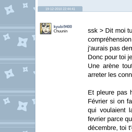
19-12-2010 22:44:41
kyubi9400
ssk > Dit moi t
Chuunin
compréhension, 
j'aurais pas de
Donc pour toi je
Une arène tou
arreter les con
Et pleure pas h
Février si on fa
qui voulaient l
fevrier parce q
décembre, toi t'