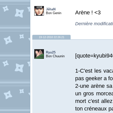
JéhaN
Arène ! <3
Bon Genin
Dernière modifica
19-12-2010 22:26:21
Ryu25
[quote=kyubi940
Bon Chuunin
1-C'est les vac
pas geeker a f
2-une arène sa 
un gros morceau
mort c'est alle
ton créneaux pa