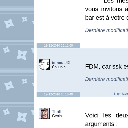
* Les messag
vous invitons à
bar est à votre d
Dernière modificat
19-12-2010 23:12:09
toinou--42
FDM, car ssk e
Chuunin
Dernière modificat
Si ton lab
19-12-2010 23:16:40
Thrill
Voici les deu
Genin
arguments :