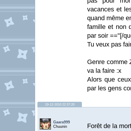
pas pour mon
vacances et les
quand même env
famille et non 
par soir =="[/qu
Tu veux pas fair
Genre comme Ze
va la faire :x
Alors que ceux 
par les gens co
19-12-2010 22:37:20
Gaara999
Forêt de la mort
Chuunin