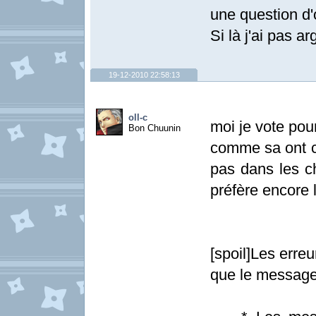
une question d'
Si là j'ai pas 
19-12-2010 22:58:13
oll-c
moi je vote pou
Bon Chuunin
comme sa ont ch
pas dans les cho
préfère encore 
[spoil]Les erre
que le message