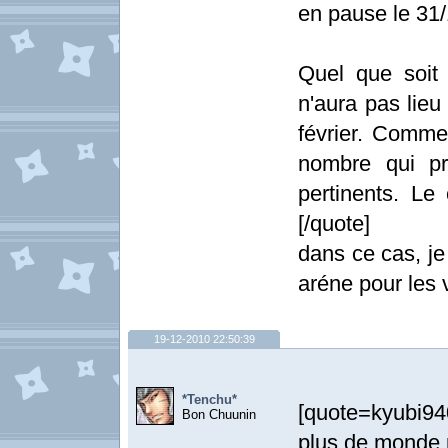
en pause le 31/
Quel que soit 
n'aura pas lie
février. Comme
nombre qui pr
pertinents. Le 
[/quote]
dans ce cas, j
aréne pour les 
19-12-2010 22:50:39
*Tenchu*
[quote=kyubi94
Bon Chuunin
plus de monde p