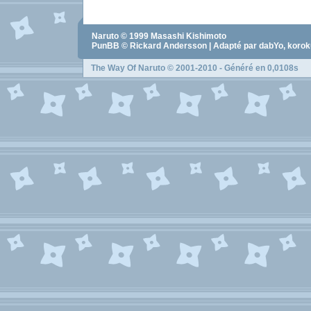
Naruto
© 1999
Masashi Kishimoto
PunBB © Rickard Andersson | Adapté par dabYo, koro
The Way Of Naruto
© 2001-2010 - Généré en 0,0108s