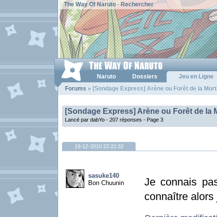
The Way Of Naruto
-
Rechercher
Naruto
Dossiers
Jeu en Ligne
Forums
» [Sondage Express] Arène ou Forêt de la Mort
[Sondage Express] Arène ou Forêt de la 
Lancé par dabYo - 207 réponses -
Page 3
19-12-2010 22:22:32
sasuke140
Je connais pas
Bon Chuunin
connaître alors 