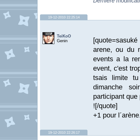
Dernière modifica
19-12-2010 22:25:14
TeiKoO
[quote=sasuké
Genin
arene, ou du 
events a la re
event, c'est tr
tsais limite 
dimanche soi
participant que
![/quote]
+1 pour l´arène
19-12-2010 22:26:17