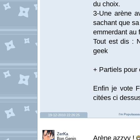
du choix.
3-Une arène av
sachant que sa
emmerdant au fi
Tout est dis :
geek
+ Partiels pour 
Enfin je vote F
citées ci dessu
I'm Populaaaaa
19-12-2010 22:26:25
ZerKa
Arène azzyy !
Bon Genin