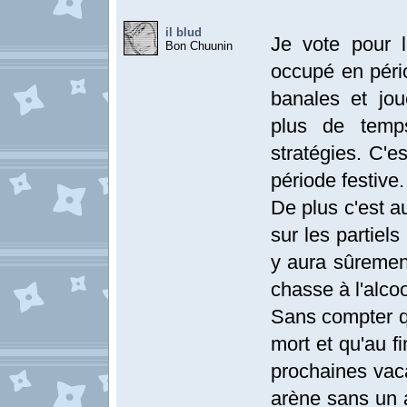
il blud
Je vote pour l
Bon Chuunin
occupé en péri
banales et jo
plus de temps
stratégies. C'e
période festive.
De plus c'est a
sur les partiel
y aura sûremen
chasse à l'alco
Sans compter qu
mort et qu'au f
prochaines vac
arène sans un a