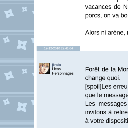
vacances de No
porcs, on va boi
Alors ni arène,
19-12-2010 22:41:04
jiraia
Forêt de la Mo
Liens
Personnages
change quoi.
[spoil]Les erre
que le message
Les messages 
invitons à relir
à votre dispositi