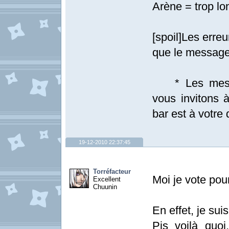
Arène = trop lo
[spoil]Les erre
que le message
* Les messag
vous invitons à
bar est à votre d
19-12-2010 22:37:45
Torréfacteur
Moi je vote pou
Excellent
Chuunin
En effet, je sui
Pis voilà quoi