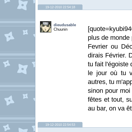
19-12-2010 22:54:18
dieudusable
[quote=kyubi94
Chuunin
plus de monde p
Fevrier ou Dé
dirais Février.
tu fait l'égoist
le jour où tu 
autres, tu m'ap
sinon pour moi 
fêtes et tout, s
au bar, on va ê
19-12-2010 22:54:53