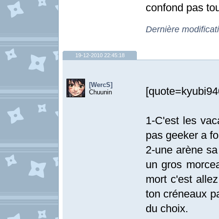
confond pas to
Dernière modificat
19-12-2010 22:45:18
[WercS]
[quote=kyubi940
Chuunin
1-C'est les vac
pas geeker a f
2-une arène sa 
un gros morceau
mort c'est alle
ton créneaux pa
du choix.