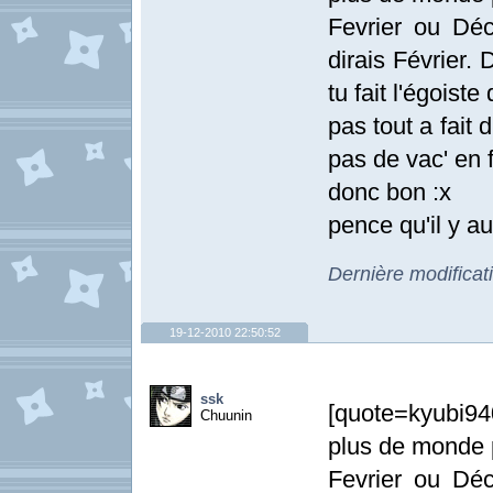
Fevrier ou Dé
dirais Février.
tu fait l'égoist
pas tout a fait 
pas de vac' en 
donc bon :x
pence qu'il y a
Dernière modificat
19-12-2010 22:50:52
ssk
[quote=kyubi94
Chuunin
plus de monde p
Fevrier ou Dé