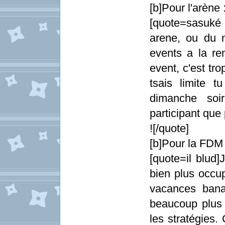
[b]Pour l'arène :
[quote=sasuké
arene, ou du 
events a la re
event, c'est tr
tsais limite 
dimanche soi
participant que
![/quote]
[b]Pour la FDM 
[quote=il blud]
bien plus occu
vacances bana
beaucoup plus 
les stratégies.