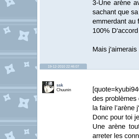
3-Une arène av
sachant que sa
emmerdant au fi
100% D'accord
Mais j'aimerais
19-12-2010 22:46:07
ssk
[quote=kyubi940
Chuunin
des problèmes d
la faire l’arène
Donc pour toi je
Une arène tou
arreter les con