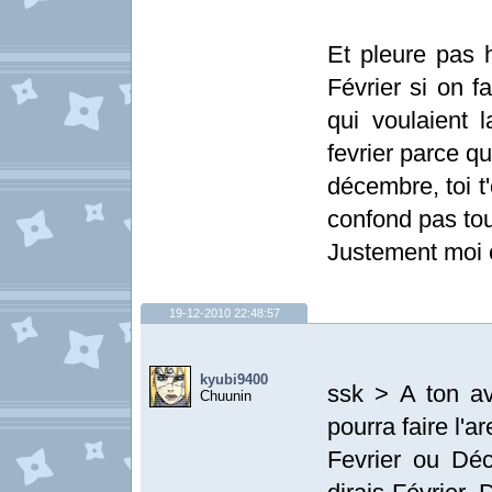
Et pleure pas h
Février si on fa
qui voulaient l
fevrier parce q
décembre, toi t'
confond pas to
Justement moi e
19-12-2010 22:48:57
kyubi9400
ssk > A ton a
Chuunin
pourra faire l'a
Fevrier ou Dé