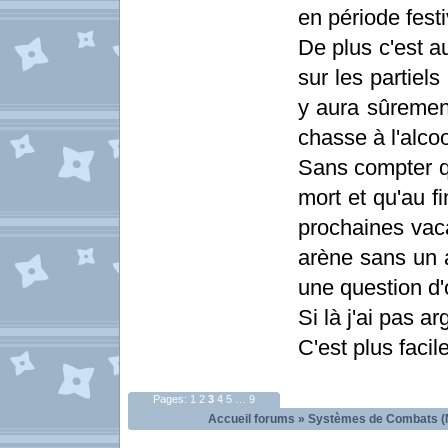
en période festi
De plus c'est a
sur les partiel
y aura sûremen
chasse à l'alco
Sans compter qu
mort et qu'au f
prochaines vac
arène sans un a
une question d'
Si là j'ai pas 
C'est plus facil
Pages:
1
2
3
4
5
…
9
Accueil forums
»
Systèmes de Combats (N