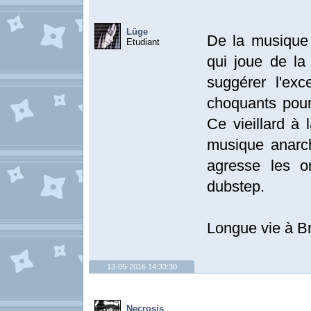
Lüge
De la musique 
Etudiant
qui joue de la
suggérer l'ex
choquants pour
Ce vieillard à 
musique anarch
agresse les o
dubstep.
Longue vie à B
13-05-2016 14:33:30
Necrosis