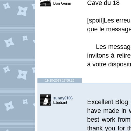
Cave du 18
Bon Genin
[spoil]Les erre
que le message
Les messages 
invitons à relir
à votre dispositi
11-10-2019 17:58:15
sunny0106
Excellent Blog! 
Etudiant
have made in w
best work from 
thank you for t