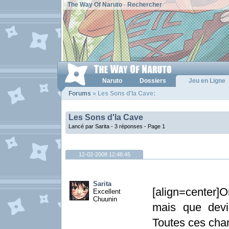
The Way Of Naruto
-
Rechercher
Naruto
Dossiers
Jeu en Ligne
Forums
» Les Sons d'la Cave:
Les Sons d'la Cave
Lancé par Sarita - 3 réponses -
Page 1
12-02-2008 12:48:45
Sarita
[align=center
Excellent
Chuunin
mais que devi
Toutes ces cha