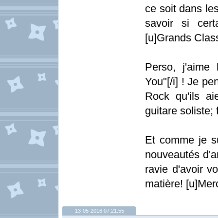
ce soit dans le
savoir si ce
[u]Grands Class
Perso, j'aime 
You"[/i] ! Je p
Rock qu'ils ai
guitare soliste; 
Et comme je su
nouveautés d'an
ravie d'avoir v
matière! [u]Merc
13-05-2016 07:21:55