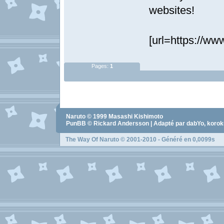
websites!
[url=https://ww
Pages:
1
Naruto
© 1999
Masashi Kishimoto
PunBB © Rickard Andersson | Adapté par dabYo, koro
The Way Of Naruto
© 2001-2010 - Généré en 0,0099s