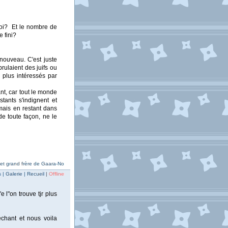
 quoi? Et le nombre de
e fini?
nouveau. C'est juste
rulaient des juifs ou
 plus intéressés par
nt, car tout le monde
stants s'indignent et
mais en restant dans
e toute façon, ne le
y et grand frère de Gaara-No
| Galerie | Recueil |
Offline
e l"on trouve tjr plus
echant et nous voila