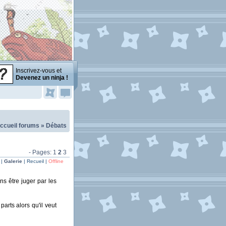
Inscrivez-vous et
Devenez un ninja !
ccueil forums
»
Débats
- Pages:
1
2
3
 |
Galerie
| Recueil |
Offline
s être juger par les
arts alors qu'il veut