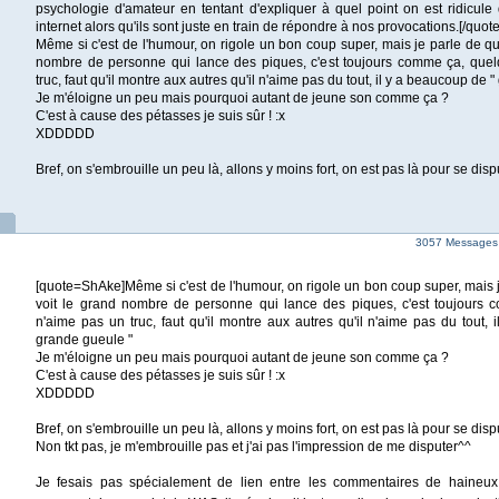
psychologie d'amateur en tentant d'expliquer à quel point on est ridicule 
internet alors qu'ils sont juste en train de répondre à nos provocations.[/quote
Même si c'est de l'humour, on rigole un bon coup super, mais je parle de q
nombre de personne qui lance des piques, c'est toujours comme ça, quel
truc, faut qu'il montre aux autres qu'il n'aime pas du tout, il y a beaucoup de 
Je m'éloigne un peu mais pourquoi autant de jeune son comme ça ?
C'est à cause des pétasses je suis sûr ! :x
XDDDDD
Bref, on s'embrouille un peu là, allons y moins fort, on est pas là pour se dis
3057 Messages
[quote=ShAke]Même si c'est de l'humour, on rigole un bon coup super, mais 
voit le grand nombre de personne qui lance des piques, c'est toujours 
n'aime pas un truc, faut qu'il montre aux autres qu'il n'aime pas du tout,
grande gueule "
Je m'éloigne un peu mais pourquoi autant de jeune son comme ça ?
C'est à cause des pétasses je suis sûr ! :x
XDDDDD
Bref, on s'embrouille un peu là, allons y moins fort, on est pas là pour se dis
Non tkt pas, je m'embrouille pas et j'ai pas l'impression de me disputer^^
Je fesais pas spécialement de lien entre les commentaires de haineux