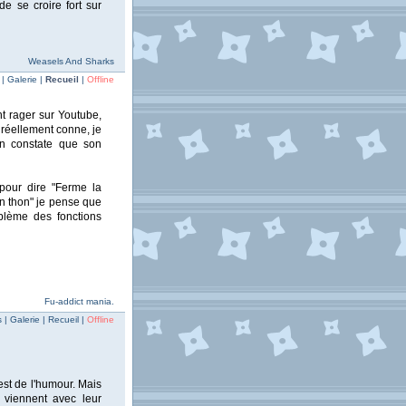
de se croire fort sur
Weasels And Sharks
 Galerie |
Recueil
|
Offline
nt rager sur Youtube,
, réellement conne, je
on constate que son
 pour dire "Ferme la
n thon" je pense que
oblème des fonctions
Fu-addict mania.
| Galerie | Recueil |
Offline
est de l'humour. Mais
 viennent avec leur