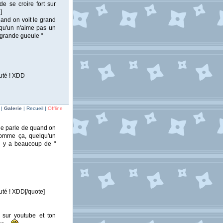
de se croire fort sur
]
uand on voit le grand
qu'un n'aime pas un
" grande gueule "
puté ! XDD
 |
Galerie
| Recueil |
Offline
je parle de quand on
comme ça, quelqu'un
 il y a beaucoup de "
puté ! XDD[/quote]
 sur youtube et ton