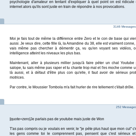
psychologie d'amateur en tentant d'expliquer à quel point on est ridicule 
internet alors qu'ils sont juste en train de répondre à nos provocations.
3146 Messages |
Moi je fais tout de même la différence entre Zero et le con de base qui vie
aussi. Je veux dire, cette fille là, la Amandine du 38, elle est vraiment conne
vais même pas chercher à démentir ça, vu qu'en voyant ses vidéos, 
intelligence atteint les niveaux les plus bas.
Maintenant, aller à plusieurs millier jusqu'à faire péter un chat Youtube
salope, tu sais même pas raper et tu chante trop mal et t'es moche comme u
là aussi, et à défaut d'être plus con qu'elle, il faut avoir de sérieux pr
motrices.
Par contre, le Moussier Tombola m'a fait hurler de rire tellement c'était drôle.
252 Messages 
[quote=zero]Je parlais pas de youtube mais juste de Won
T'as pas compris ou je voulais en venir, le "je péte plus haut que mon cul" c'
les gens comme toi le comprennent pas, pensent que c'est sérieux et