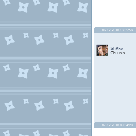
06-12-2010 18:35:58
ShAke
Chuunin
07-12-2010 09:34:20