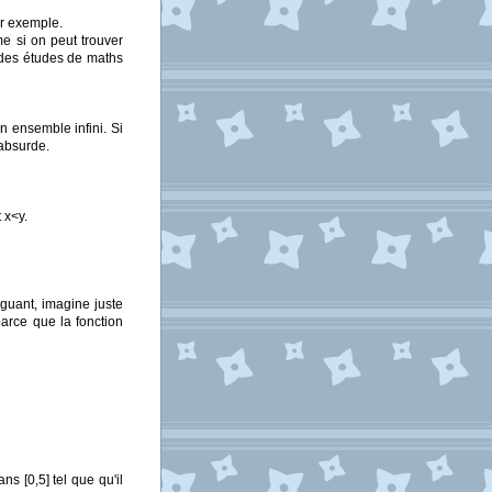
ar exemple.
e si on peut trouver
it des études de maths
n ensemble infini. Si
'absurde.
t x<y.
iguant, imagine juste
parce que la fonction
s [0,5] tel que qu'il