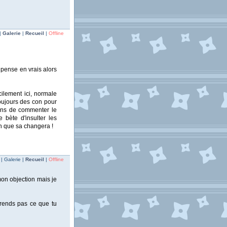
|
Galerie
|
Recueil
|
Offline
 pense en vrais alors
cilement ici, normale
oujours des con pour
gens de commenter le
e bète d'insulter les
n que sa changera !
| Galerie |
Recueil
|
Offline
mon objection mais je
prends pas ce que tu