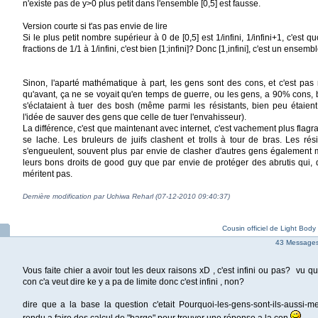
n'existe pas de y>0 plus petit dans l'ensemble [0,5] est fausse.
Version courte si t'as pas envie de lire
Si le plus petit nombre supérieur à 0 de [0,5] est 1/infini, 1/infini+1, c'est
fractions de 1/1 à 1/infini, c'est bien [1;infini]? Donc [1,infini], c'est un ensembl
Sinon, l'aparté mathématique à part, les gens sont des cons, et c'est pas 
qu'avant, ça ne se voyait qu'en temps de guerre, ou les gens, a 90% cons, b
s'éclataient à tuer des bosh (même parmi les résistants, bien peu étaient
l'idée de sauver des gens que celle de tuer l'envahisseur).
La différence, c'est que maintenant avec internet, c'est vachement plus flagra
se lache. Les bruleurs de juifs clashent et trolls à tour de bras. Les rési
s'engueulent, souvent plus par envie de clasher d'autres gens également 
leurs bons droits de good guy que par envie de protéger des abrutis qui, d
méritent pas.
Dernière modification par Uchiwa Reharl (07-12-2010 09:40:37)
Cousin officiel de Light Bod
43 Messages 
Vous faite chier a avoir tout les deux raisons xD , c'est infini ou pas? vu qu'
con c'a veut dire ke y a pa de limite donc c'est infini , non?
dire que a la base la question c'etait Pourquoi-les-gens-sont-ils-aussi-m