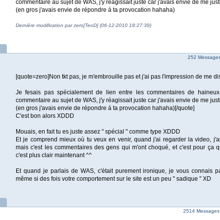
commentaire au sujet de WAS, j'y réagissait juste car j'avais envie de me just
(en gros j'avais envie de répondre á ta provocation hahaha)
Dernière modification par zero[TeoD] (06-12-2010 18:27:39)
252 Messages 
[quote=zero]Non tkt pas, je m'embrouille pas et j'ai pas l'impression de me d
Je fesais pas spécialement de lien entre les commentaires de haineux
commentaire au sujet de WAS, j'y réagissait juste car j'avais envie de me justi
(en gros j'avais envie de répondre á ta provocation hahaha)[/quote]
C'est bon alors XDDD
Mouais, en fait tu es juste assez " spécial " comme type XDDD
Et je comprend mieux où tu veux en venir, quand j'ai regarder la video, j'ai
mais c'est les commentaires des gens qui m'ont choqué, et c'est pour ça que
c'est plus clair maintenant ^^
Et quand je parlais de WAS, c'était purement ironique, je vous connais p
même si des fois votre comportement sur le site est un peu " sadique " XD
2514 Messages