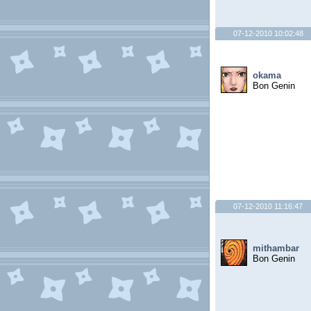
07-12-2010 10:02:48
okama
Bon Genin
07-12-2010 11:16:47
mithambar
Bon Genin