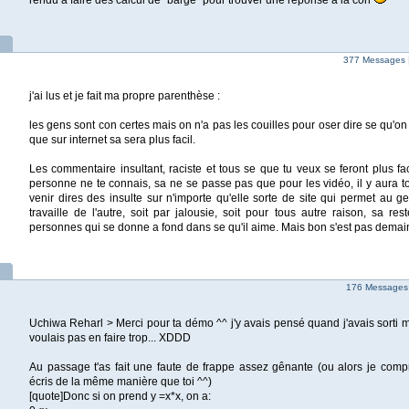
rendu a faire des calcul de "barge" pour trouver une réponse a la con
377 Messages 
j'ai lus et je fait ma propre parenthèse :
les gens sont con certes mais on n'a pas les couilles pour oser dire se qu'on
que sur internet sa sera plus facil.
Les commentaire insultant, raciste et tous se que tu veux se feront plus fa
personne ne te connais, sa ne se passe pas que pour les vidéo, il y aura t
venir dires des insulte sur n'importe qu'elle sorte de site qui permet au 
travaille de l'autre, soit par jalousie, soit pour tous autre raison, sa rest
personnes qui se donne a fond dans se qu'il aime. Mais bon s'est pas demai
176 Messages 
Uchiwa Reharl > Merci pour ta démo ^^ j'y avais pensé quand j'avais sorti 
voulais pas en faire trop... XDDD
Au passage t'as fait une faute de frappe assez gênante (ou alors je com
écris de la même manière que toi ^^)
[quote]Donc si on prend y =x*x, on a: