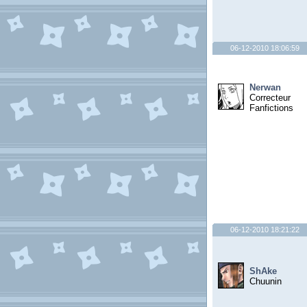
06-12-2010 18:06:59
Nerwan
Correcteur
Fanfictions
06-12-2010 18:21:22
ShAke
Chuunin