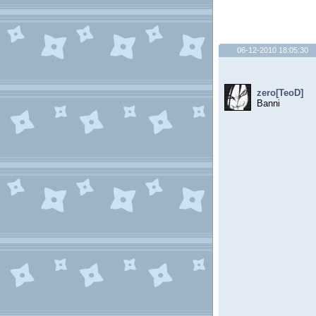
06-12-2010 18:05:30
zero[TeoD]
Banni