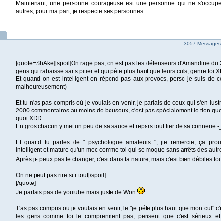
Maintenant, une personne courageuse est une personne qui ne s'occup
autres, pour ma part, je respecte ses personnes.
3057 Messages
[quote=ShAke][spoil]On rage pas, on est pas les défenseurs d'Amandine du 3
gens qui rabaisse sans pitier et qui pète plus haut que leurs culs, genre toi 
Et quand on est intelligent on répond pas aux provocs, perso je suis de ce
malheureusement)
Et tu n'as pas compris où je voulais en venir, je parlais de ceux qui s'en lust
2000 commentaires au moins de bouseux, c'est pas spécialement le tien que
quoi XDD
En gros chacun y met un peu de sa sauce et repars tout fier de sa connerie -
Et quand tu parles de " psychologue amateurs ", jte remercie, ça prou
intelligent et mature qu'un mec comme toi qui se moque sans arrêts des autr
Après je peux pas te changer, c'est dans ta nature, mais c'est bien débiles to
On ne peut pas rire sur tout[/spoil]
[/quote]
Je parlais pas de youtube mais juste de Won
T'as pas compris ou je voulais en venir, le "je péte plus haut que mon cul" c'
les gens comme toi le comprennent pas, pensent que c'est sérieux et