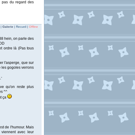
e pas du regard des
 |
Galerie
| Recueil |
Offline
8 hein, on parle des
XDD
t ordre là (Pas tous
rer l'asperge, que sur
 les gogoles verrons
_-
ve qu'on reste plus
es ^^
ut ça
est de l'humour. Mais
 viennent avec leur