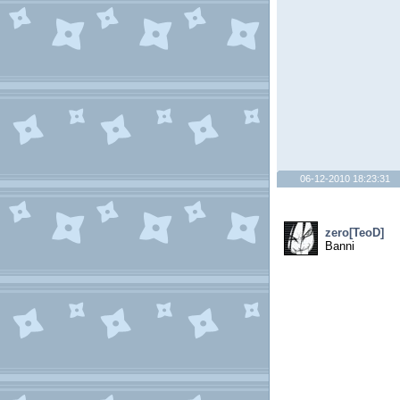
06-12-2010 18:23:31
zero[TeoD]
Banni