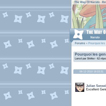
The Way Of Naruto
-
Re
Naruto
Forums
» Pourquoi les 
Pourquoi les gen
Lancé par ShAke - 62 rép
06-12-2010 18:03:31
Julian Sensei
Excellent Gen