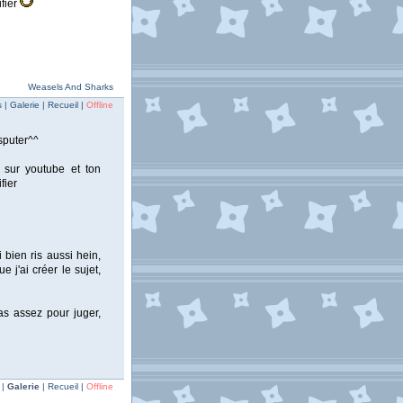
ifier
Weasels And Sharks
| Galerie | Recueil |
Offline
isputer^^
 sur youtube et ton
fier
 bien ris aussi hein,
 j'ai créer le sujet,
as assez pour juger,
 |
Galerie
| Recueil |
Offline