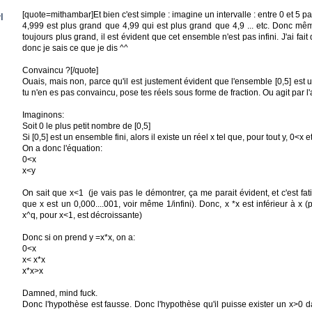
[quote=mithambar]Et bien c'est simple : imagine un intervalle : entre 0 et 5 p
l
4,999 est plus grand que 4,99 qui est plus grand que 4,9 ... etc. Donc mêm
toujours plus grand, il est évident que cet ensemble n'est pas infini. J'ai fa
donc je sais ce que je dis ^^
Convaincu ?[/quote]
Ouais, mais non, parce qu'il est justement évident que l'ensemble [0,5] est u
tu n'en es pas convaincu, pose tes réels sous forme de fraction. Ou agit par l
Imaginons:
Soit 0 le plus petit nombre de [0,5]
Si [0,5] est un ensemble fini, alors il existe un réel x tel que, pour tout y, 0<x e
On a donc l'équation:
0<x
x<y
On sait que x<1 (je vais pas le démontrer, ça me parait évident, et c'est fat
que x est un 0,000....001, voir même 1/infini). Donc, x *x est inférieur à x (
x^q, pour x<1, est décroissante)
Donc si on prend y =x*x, on a:
0<x
x< x*x
x*x>x
Damned, mind fuck.
Donc l'hypothèse est fausse. Donc l'hypothèse qu'il puisse exister un x>0 dan