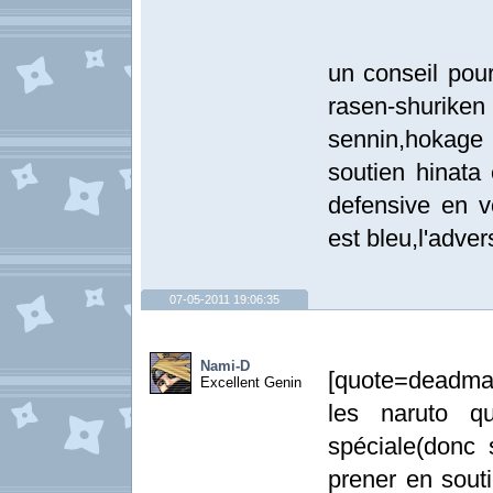
un conseil pour
rasen-shuri
sennin,hokage
soutien hinata 
defensive en v
est bleu,l'adver
07-05-2011 19:06:35
Nami-D
[quote=deadman
Excellent Genin
les naruto qu
spéciale(donc 
prener en souti