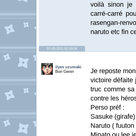
voilà sinon je
carré-carré po
rasengan-renv
naruto etc fin 
07-05-2011 02:29:04
ilyes uzumaki
Je reposte mon 
Bon Genin
victoire défaite
truc comme sa
contre les héro
Perso préf :
Sasuke (girafe)
Naruto ( fuuton
Minato ou lee j