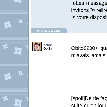
¡öLes messages
invitons ¨¤ relir
¨¤ votre disposit
30-04-2011 12:13:58
Zebix
Obito8200> qua
Genin
mlavais jamais d
[spoil]De tte f
suite qu'on jou