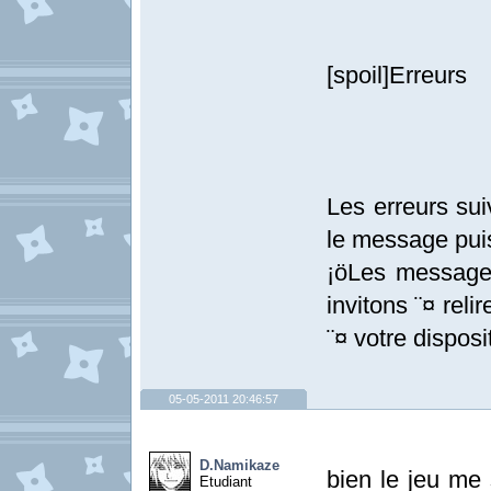
[spoil]Erreurs
Les erreurs sui
le message puis
¡öLes messages
invitons ¨¤ relir
¨¤ votre disposit
05-05-2011 20:46:57
D.Namikaze
bien le jeu me 
Etudiant