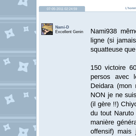
L'homme
07-05-2011 02:24:59
Nami-D
Nami938 même 
Excellent Genin
ligne (si jama
squatteuse que
150 victoire 
persos avec 
Deidara (mon m
NON je ne sui
(il gère !!) Chi
du tout Naruto 
manière généra
offensif) mais