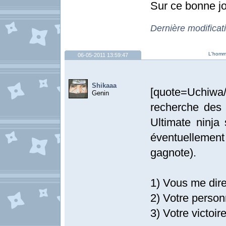
Sur ce bonne jo
Dernière modificat
L'homme
06-05-2011 13:59:47
Shikaaa
[quote=Uchiwa/
Genin
recherche des
Ultimate ninja
éventuellement
gagnote).
1) Vous me dire
2) Votre personn
3) Votre victoire