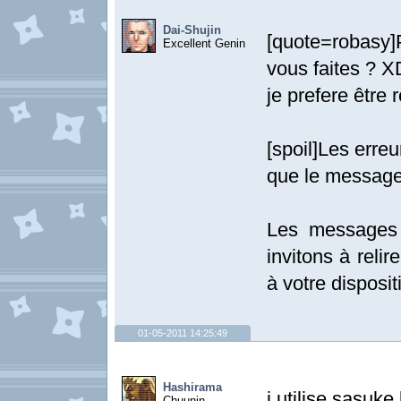
Dai-Shujin
[quote=robasy]
Excellent Genin
vous faites ? 
je prefere être
[spoil]Les erre
que le message
Les messages 
invitons à relir
à votre dispositi
01-05-2011 14:25:49
Hashirama
j utilise sasuke
Chuunin