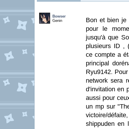
Bowser
Bon et bien je 
Genin
pour le momen
jusqu'à que Son
plusieurs ID ,
ce compte a é
principal doré
Ryu9142. Pour 
network sera r
d'invitation en 
aussi pour ceux
un mp sur "The
victoire/défait
shippuden en l