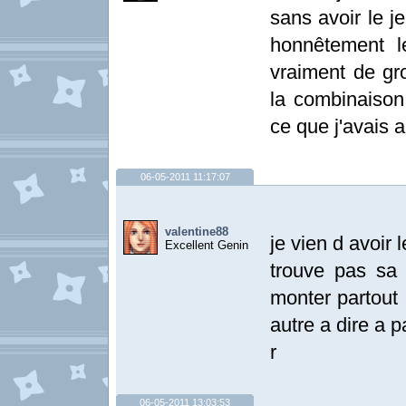
sans avoir le j
honnêtement l
vraiment de gro
la combinaison
ce que j'avais a
06-05-2011 11:17:07
valentine88
je vien d avoir
Excellent Genin
trouve pas sa
monter partout 
autre a dire a p
r
06-05-2011 13:03:53