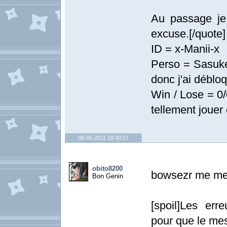
Au passage je
excuse.[/quote]
ID = x-Manii-x
Perso = Sasuke 
donc j'ai déblo
Win / Lose = 0/
tellement jouer
06-05-2011 18:40:27
obito8200
bowsezr me met
Bon Genin
[spoil]Les erre
pour que le mes