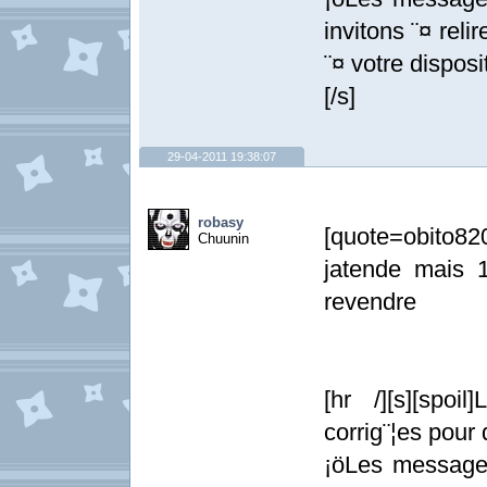
invitons ¨¤ relir
¨¤ votre disposit
[/s]
29-04-2011 19:38:07
robasy
[quote=obito820
Chuunin
jatende mais 
revendre
[hr /][s][spoi
corrig¨¦es pour
¡öLes messages