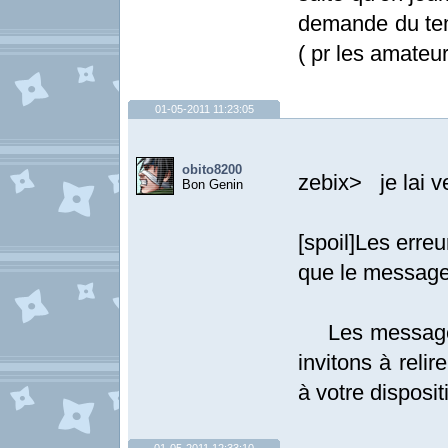
demande du temp
( pr les amateur
01-05-2011 11:23:05
obito8200
zebix> je lai v
Bon Genin
[spoil]Les erre
que le message
Les messages 
invitons à relir
à votre dispositi