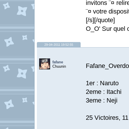
invitons ¨¤ relir
¨¤ votre disposit
[/s][/quote]
O_O' Sur quel 
29-04-2011 19:52:55
fafane
Fafane_Overdo
Chuunin
1er : Naruto
2eme : Itachi
3eme : Neji
25 Victoires, 11