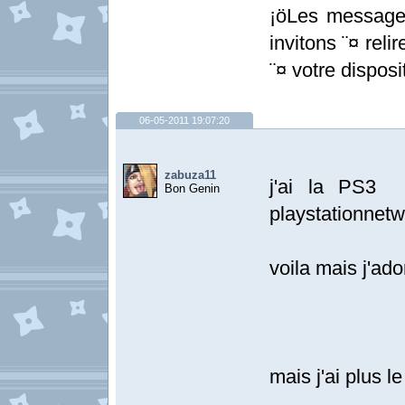
¡öLes messages
invitons ¨¤ relir
¨¤ votre disposit
06-05-2011 19:07:20
zabuza11
j'ai la PS3 
Bon Genin
playstationnet
voila mais j'
mais j'ai plus le