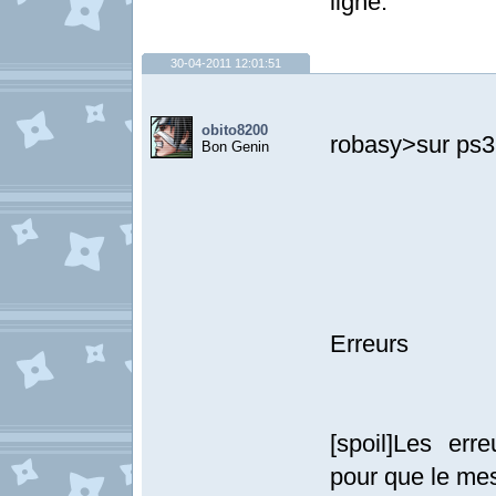
ligne.
30-04-2011 12:01:51
obito8200
robasy>sur ps3
Bon Genin
Erreurs
[spoil]Les erre
pour que le mes