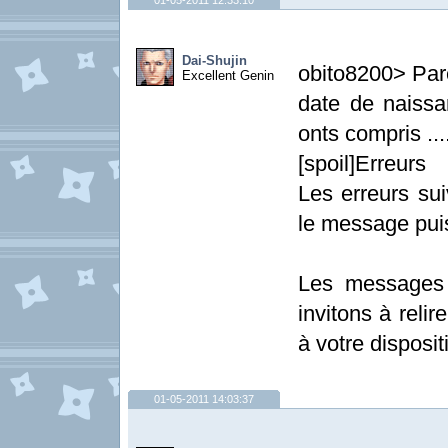
01-05-2011 12:33:10
Dai-Shujin
obito8200> Pare
Excellent Genin
date de naissan
onts compris ...
[spoil]Erreurs
Les erreurs sui
le message pui
Les messages 
invitons à relir
à votre dispositi
01-05-2011 14:03:37