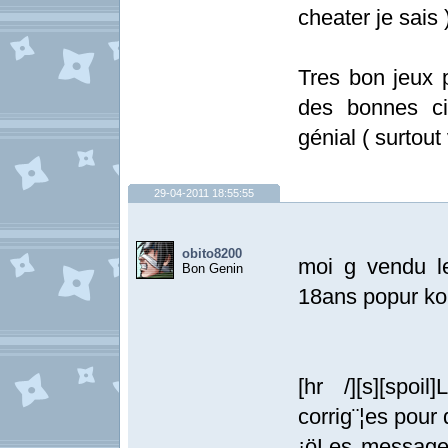
cheater je sais 
Tres bon jeux 
des bonnes c
génial ( surtou
29-04-2011 18:55:55
obito8200
moi g vendu le
Bon Genin
18ans popur kou
[hr /][s][spoi
corrig¨¦es pour
¡öLes messages