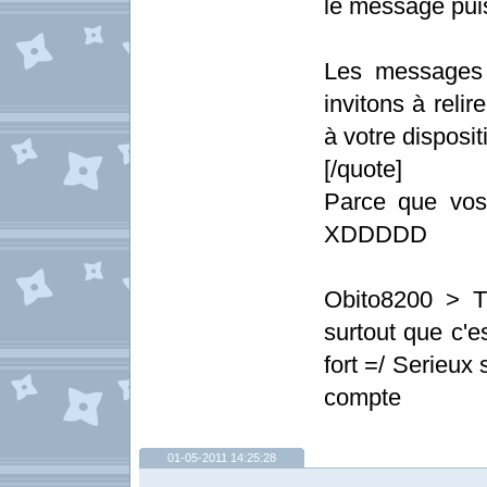
le message pui
Les messages 
invitons à relir
à votre dispositi
[/quote]
Parce que vos 
XDDDDD
Obito8200 > T
surtout que c'e
fort =/ Serieux
compte
01-05-2011 14:25:28