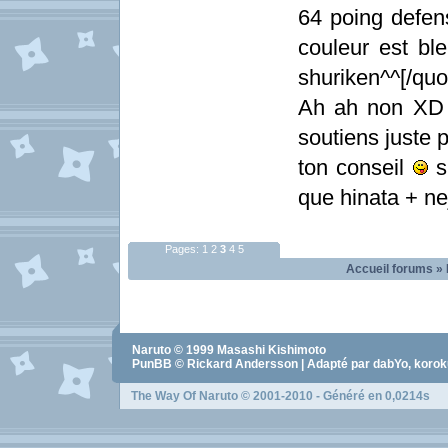
64 poing defen
couleur est ble
shuriken^^[/quo
Ah ah non XD 
soutiens juste 
ton conseil
su
que hinata + nej
Pages:
1
2
3
4
5
Accueil forums
»
Naruto
© 1999
Masashi Kishimoto
PunBB © Rickard Andersson | Adapté par dabYo, koro
The Way Of Naruto
© 2001-2010 - Généré en 0,0214s