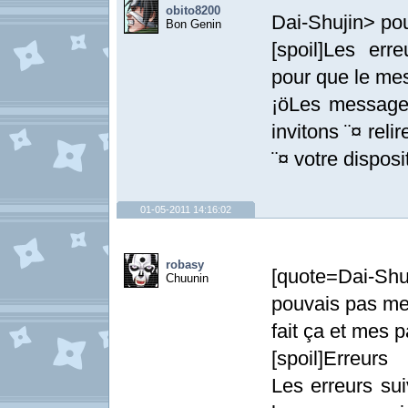
obito8200
Dai-Shujin> po
Bon Genin
[spoil]Les erre
pour que le mes
¡öLes messages
invitons ¨¤ relir
¨¤ votre disposit
01-05-2011 14:16:02
robasy
[quote=Dai-Sh
Chuunin
pouvais pas ment
fait ça et mes p
[spoil]Erreurs
Les erreurs sui