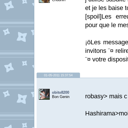
et je les bais
[spoil]Les erre
pour que le mes
¡öLes messages
invitons ¨¤ relir
¨¤ votre disposit
01-05-2011 15:37:54
obito8200
robasy> mais c 
Bon Genin
Hashirama>moi 