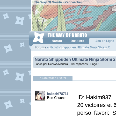
The Way Of Naruto
-
Rechercher
Naruto
Dossiers
Jeu en Ligne
Forums
» Naruto Shippuden Ultimate Ninja Storm 2.:
Naruto Shippuden Ultimate Ninja Storm 2
Lancé par Uchiwa/Madara - 109 réponses -
Page 3
19-04-2011 11:00:53
kakashi78711
ID: Hakim937
Bon Chuunin
20 victoires et 
perso favori: 