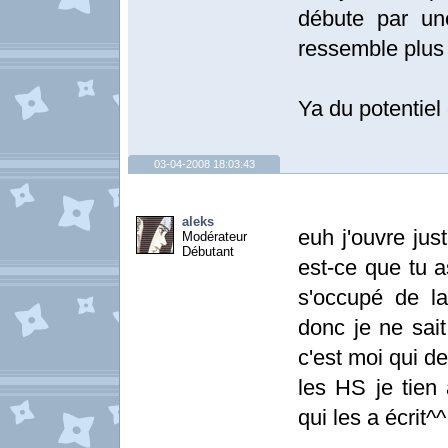
débute par une
ressemble plus
Ya du potentiel 
03-04-2008 18:03:43
aleks
euh j'ouvre ju
Modérateur
Débutant
est-ce que tu a
s'occupé de la
donc je ne sai
c'est moi qui de
les HS je tien 
qui les a écrit^^