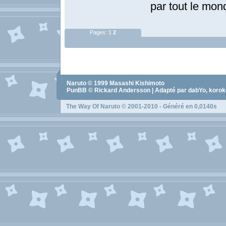
par tout le mon
Pages:
1
2
Naruto
© 1999
Masashi Kishimoto
PunBB © Rickard Andersson | Adapté par dabYo, koro
The Way Of Naruto
© 2001-2010 - Généré en 0,0140s