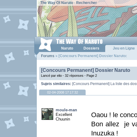
The Way Of Naruto
-
Rechercher
Naruto
Dossiers
Jeu en Ligne
Forums
» [Concours Permanent] Dossier Naruto:
[Concours Permanent] Dossier Naruto
Lancé par elio - 32 réponses -
Page 2
Sujets similaires:
[Concours Permanent] La liste des dos
02-04-2008 17:17:32
moule-man
Oaou ! le conco
Excellent
Chuunin
Bon allez je vai
Inuzuka !