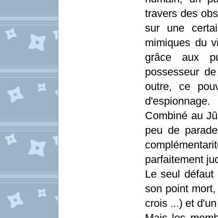
travers des obs
sur une certa
mimiques du vi
grâce aux pu
possesseur de
outre, ce pouv
d'espionnage.
Combiné au Jûk
peu de parades
complémentar
parfaitement ju
Le seul défaut
son point mort,
crois ...) et d'u
Mais les membr