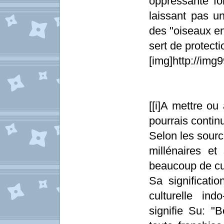
oppressante fo
laissant pas un
des "oiseaux en
sert de protect
[img]http://im
[[i]A mettre ou
pourrais continu
Selon les source
millénaires e
beaucoup de cu
Sa significatio
culturelle in
signifie Su: "B