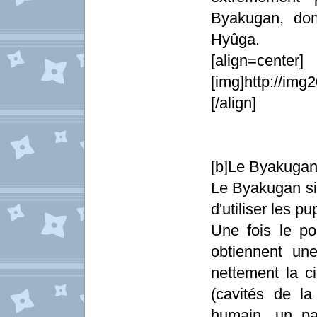
Byakugan, don
Hyûga.
[align=center]
[img]http://im
[/align]
[b]Le Byakugan
Le Byakugan sig
d'utiliser les pup
Une fois le p
obtiennent un
nettement la c
(cavités de l
humain, un pa