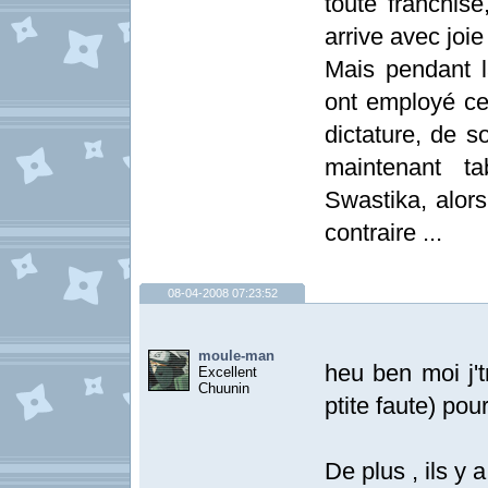
toute franchise
arrive avec joie
Mais pendant l
ont employé ce
dictature, de s
maintenant t
Swastika, alors
contraire ...
08-04-2008 07:23:52
moule-man
heu ben moi j'
Excellent
Chuunin
ptite faute) pour 
De plus , ils y 