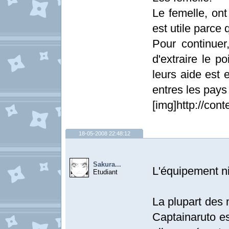
Le femelle, ont
est utile parce q
Pour continuer
d'extraire le p
leurs aide est 
entres les pays 
[img]http://co
18-05-2008 22:48:12
Sakura...
L'équipement ni
Etudiant
La plupart des 
Captainaruto es