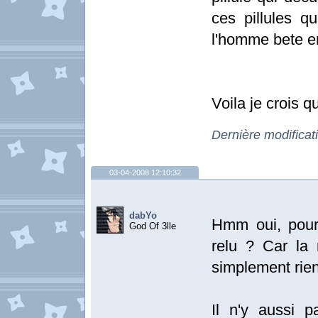
ces pillules q
l'homme bete e
Voila je crois 
Dernière modifica
03-04-2008 12:10:32
dabYo
Hmm oui, pouru
God Of 3lle
relu ? Car la 
simplement rien
Il n'y aussi p