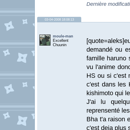
Dernière modificat
03-04-2008 18:08:13
moule-man
[quote=aleks]eu
Excellent
Chuunin
demandé ou est
famille haruno 
vu l'anime donc
HS ou si c'est 
c'est dans les 
kishimoto qui le
J'ai lu quelq
reprensenté les 
Bha t'a raison 
c'est deja plus s