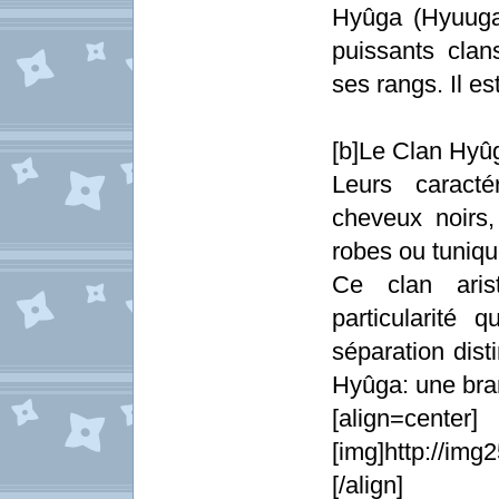
Hyûga (Hyuuga
puissants cla
ses rangs. Il es
[b]Le Clan Hyûg
Leurs caracté
cheveux noirs
robes ou tuniq
Ce clan aris
particularité 
séparation dist
Hyûga: une bra
[align=center]
[img]http://im
[/align]