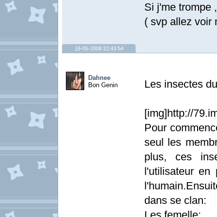
Si j'me trompe ,
( svp allez voir
18-05-2008 22:43:54
Dahnee
Les insectes d
Bon Genin
[img]http://79.
Pour commencer,
seul les membr
plus, ces ins
l'utilisateur e
l'humain.Ensuit
dans se clan:
Les femelle: