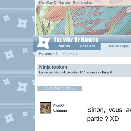
The Way Of Naruto
-
Rechercher
Naruto
Dossiers
Jeu en Ligne
Forums
» Ninja tooken:
Ninja tooken
Lancé par Narut~Uzumaki - 177 réponses -
Page 6
13-11-2010 15:42:47
Fox22
Sinon, vous a
Chuunin
partie ? XD