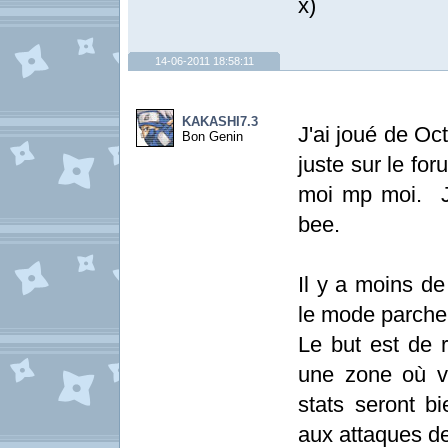
x)
14-06-2011 18:58:11
KAKASHI7.3
J'ai joué de Oct
Bon Genin
juste sur le fo
moi mp moi. Je
bee.
Il y a moins d
le mode parch
Le but est de 
une zone où v
stats seront bi
aux attaques de