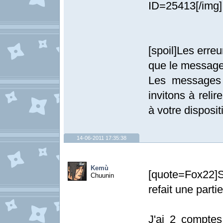
ID=25413[/img]
[spoil]Les erre
que le message
Les messages 
invitons à relir
à votre dispositi
14-06-2011 17:35:38
Kemù
[quote=Fox22]S
Chuunin
refait une parti
J'ai 2 compte