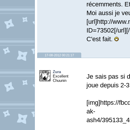
récemments. Et 
Moi aussi je ve
[url]http://www
ID=73502[/url][
C'est fait.
17-08-2012 00:21:17
Zura
Je sais pas si 
Excellent
Chuunin
joue depuis 2-3
[img]https://fb
ak-
ash4/395133_4