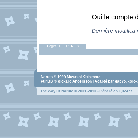
Oui le compte 
Dernière modificat
Pages:
1
…
4
5
6
7
8
Naruto
© 1999
Masashi Kishimoto
PunBB © Rickard Andersson | Adapté par dabYo, koro
The Way Of Naruto
© 2001-2010 - Généré en 0,0247s