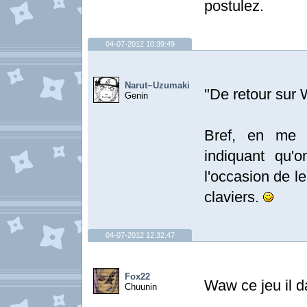
postulez.
04-07-2012 10:39:49
Narut~Uzumaki
"De retour sur 
Genin
Bref, en me c
indiquant qu'
l'occasion de le
claviers.
04-07-2012 12:32:47
Fox22
Waw ce jeu i
Chuunin