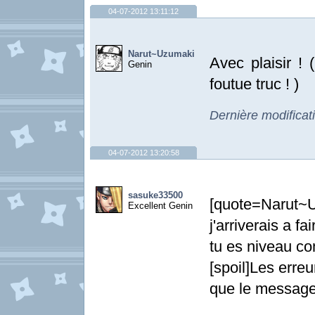
04-07-2012 13:11:12
Narut~Uzumaki
Avec plaisir ! 
Genin
foutue truc ! )
Dernière modifica
04-07-2012 13:20:58
sasuke33500
[quote=Narut
Excellent Genin
j'arriverais a fa
tu es niveau c
[spoil]Les erre
que le message