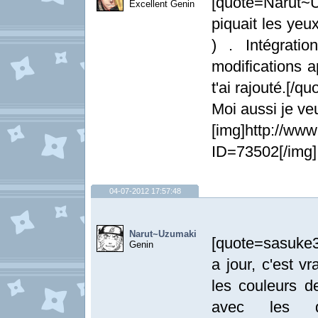
[quote=Narut~Uz
Excellent Genin
piquait les yeu
) . Intégrati
modifications 
t'ai rajouté.[/qu
Moi aussi je ve
[img]http://www
ID=73502[/img]
04-07-2012 17:57:48
Narut~Uzumaki
[quote=sasuke
Genin
a jour, c'est vr
les couleurs 
avec les qu