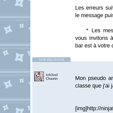
Les erreurs sui
le message pui
* Les messag
vous invitons à
bar est à votre 
14-06-2011 16:37:26
tobibad
Mon pseudo ange
Chuunin
classe que j'ai
[img]http://nin