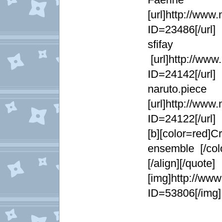
[url]http://www
ID=23486[/url]
sf
[url]http://www
ID=24142[/url]
naruto.piece
[url]http://www
ID=24122[/url]
[b][color=re
ensemble [/colo
[/align][/quote]
[img]http://www
ID=53806[/img]