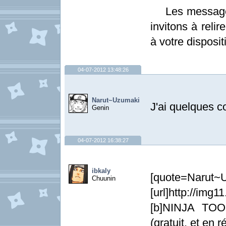
Les messages 
invitons à relir
à votre dispositi
04-07-2012 13:48:26
Narut~Uzumaki
J'ai quelques c
Genin
04-07-2012 16:38:27
ibkaly
[quote=Narut~U
Chuunin
[url]http://img1
[b]NINJA TO
(gratuit, et en 