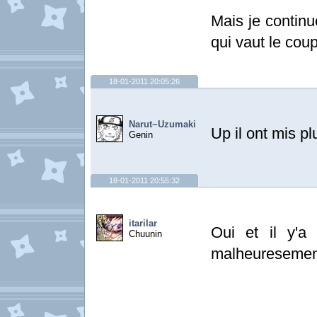
Mais je contin
qui vaut le coup
18-01-2011 20:05:26
Narut~Uzumaki
Up il ont mis p
Genin
18-01-2011 20:55:32
itarilar
Oui et il y'a
Chuunin
malheuresement