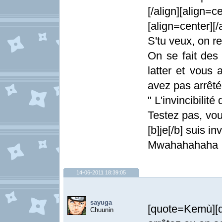
[/align][align=ce
[align=center][/
S'tu veux, on 
On se fait des
latter et vous 
avez pas arrêté d
" L'invincibilité 
Testez pas, vous
[b]je[/b] suis inv
Mwahahahaha
14-06-2011 18:39:05
sayuga
[quote=Kemù][
Chuunin