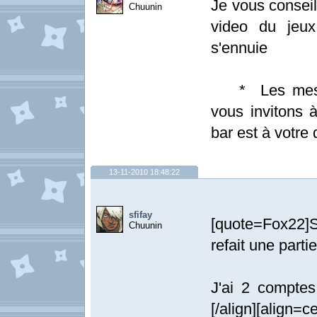
Je vous conseil
Chuunin
video du jeux
s'ennuie
* Les messag
vous invitons à
bar est à votre 
13-11-2010 18:48:22
sfifay
[quote=Fox22]S
Chuunin
refait une parti
J'ai 2 compte
[/align][align=ce