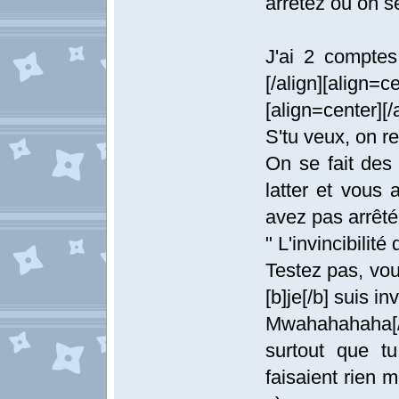
arrêtez ou on s
J'ai 2 compte
[/align][align=ce
[align=center][/
S'tu veux, on 
On se fait des
latter et vous 
avez pas arrêté d
" L'invincibilité 
Testez pas, vous
[b]je[/b] suis inv
Mwahahahaha[/
surtout que t
faisaient rien m