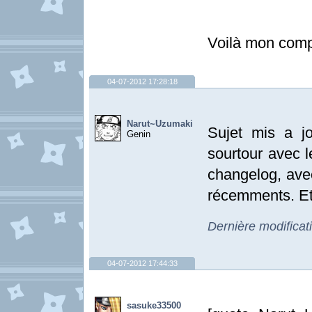
Voilà mon com
04-07-2012 17:28:18
Narut~Uzumaki
Sujet mis a jou
Genin
sourtour avec 
changelog, ave
récemments. Et 
Dernière modifica
04-07-2012 17:44:33
sasuke33500