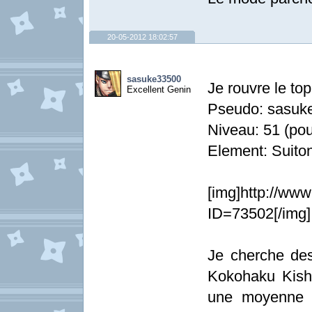
20-05-2012 18:02:57
sasuke33500
Je rouvre le top
Excellent Genin
Pseudo: sasuk
Niveau: 51 (pou
Element: Suiton
[img]http://www
ID=73502[/img]
Je cherche des
Kokohaku Kishi
une moyenne d