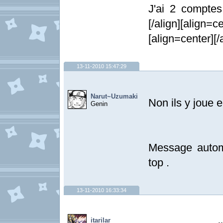
J'ai 2 compte
[/align][align=ce
[align=center][/
13-11-2010 15:47:29
Narut~Uzumaki
Non ils y joue 
Genin
Message automa
top .
13-11-2010 16:33:34
itarilar