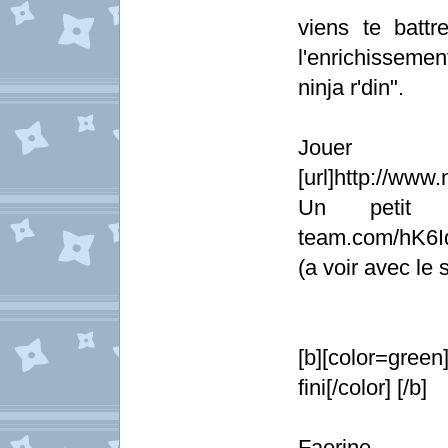
viens te battr
l'enrichissem
ninja r'din".
Jouer
[url]http://www.
Un petit ap
team.com/hK6I
(a voir avec le 
[b][color=gree
fini[/color] [/b]
Fa