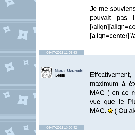
Je me souviens
pouvait pas 
[/align][align=ce
[align=center][/
04-07-2012 12:59:43
Narut~Uzumaki
Effectivement
Genin
maximum à été
MAC ( en ce mo
vue que le Pl
MAC.
( Ou al
04-07-2012 13:08:52