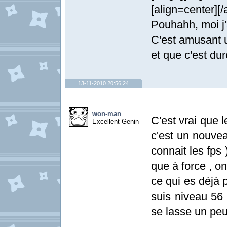
[align=center][/
Pouhahh, moi j'
C'est amusant 
et que c'est dur
13-11-2010 20:56:24
won-man
C'est vrai que 
Excellent Genin
c'est un nouvea
connait les fps
que à force , on
ce qui es déjà p
suis niveau 56 )
se lasse un peu