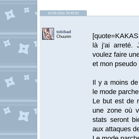
14-06-2011 20:49:52
tobibad
[quote=KAKASHI
Chuunin
là j'ai arreté.
voulez faire un
et mon pseudo e
Il y a moins d
le mode parch
Le but est de 
une zone où v
stats seront bi
aux attaques de
Le mode parche