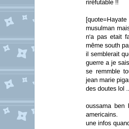
riréfutable !!
[quote=Hayate 
musulman mais 
n'a pas etait 
même south par
il semblerait qu
guerre a je sai
se remmble tou
jean marie piga
des doutes lol ..
oussama ben la
americains.
une infos quand 