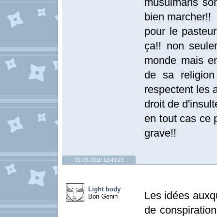
musulmans sont
bien marcher!!
pour le pasteur
ça!! non seule
monde mais en 
de sa religio
respectent les 
droit de d'insult
en tout cas ce 
grave!!
03-09-2010 12:49:23
Light body
Les idées auxqu
Bon Genin
de conspiration