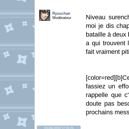
Ryuuchan
Niveau surench
Modérateur
moi je dis chap
bataille à deux 
a qui trouvent
fait vraiment pi
[color=red][b]
fassiez un effo
rappelle que c
doute pas beso
prochains mess
03-09-2010 12:15:25