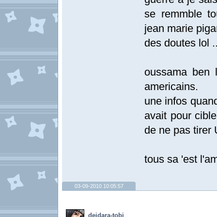
se remmble tou
jean marie piga
des doutes lol ..
oussama ben la
americains.
une infos quand 
avait pour cibl
de ne pas tirer 
tous sa 'est l'
03-09-2010 10:05:57
deidara-tobi