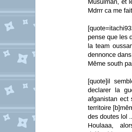
Musulman, et le
Mdrrr ca me fait
[quote=itachi
pense que les d
la team oussa
dennonce dans l
Même south park
[quote]il semb
declarer la gu
afganistan ect
territoire [b]m
des doutes lol ..
Houlaaa, alo