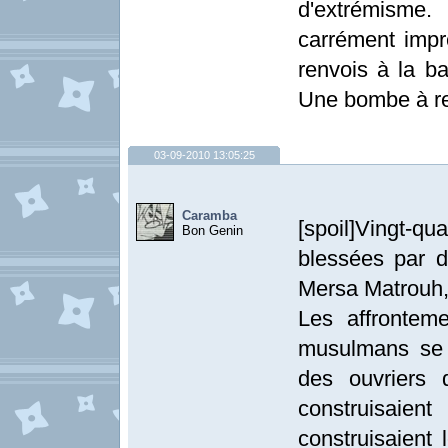
d'extrémisme.
carrément impré
renvois à la ba
Une bombe à r
03-09-2010 13:05:25
Caramba
[spoil]Vingt-qu
Bon Genin
blessées par d
Mersa Matrouh, 
Les affrontem
musulmans se 
des ouvriers d
construisaient
construisaient