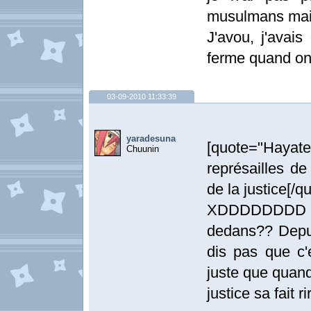
musulmans mais 
J'avou, j'avais
ferme quand on 
03-09-2010 11:33:39
yaradesuna
[quote="Haya
Chuunin
représailles d
de la justice[/q
XDDDDDDDD ma
dedans?? Depuis
dis pas que c'
juste que quand 
justice sa fait ri