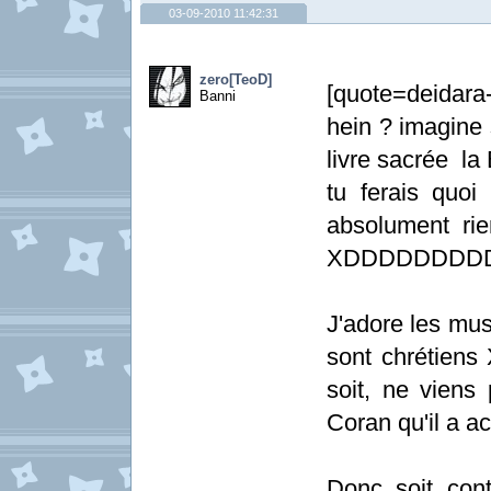
03-09-2010 11:42:31
zero[TeoD]
[quote=deidara
Banni
hein ? imagine s
livre sacrée la
tu ferais quo
absolument rie
XDDDDDDDD
J'adore les mus
sont chrétiens 
soit, ne viens
Coran qu'il a ac
Donc soit con