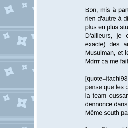
Bon, mis à part 
rien d'autre á 
plus en plus st
D'ailleurs, je
exacte) des a
Musulman, et le
Mdrrr ca me fait
[quote=itachi
pense que les d
la team oussa
dennonce dans l
Même south park