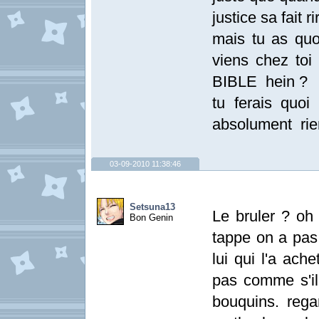
justice sa fait ri
mais tu as quoi
viens chez toi 
BIBLE hein ?
tu ferais quo
absolument rie
03-09-2010 11:38:46
Setsuna13
Le bruler ? oh
Bon Genin
tappe on a pas
lui qui l'a ache
pas comme s'il 
bouquins. rega