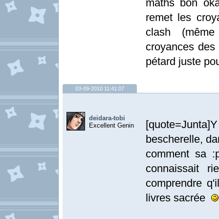
maths bon oka
remet les croy
clash (même 
croyances des 
pétard juste pou
03-09-2010 11:41:07
deidara-tobi
[quote=Junta
Excellent Genin
bescherelle, dan
comment sa :p
connaissait r
comprendre q'il
livres sacrée