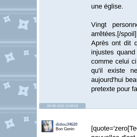
une église.
Vingt person
arrêtées.[/spoil]
Après ont dit 
injustes quand
comme celui ci 
qu'il existe n
aujourd'hui be
pretexte pour fa
03-09-2010 13:06:03
didou34620
[quote='zero[Te
Bon Genin