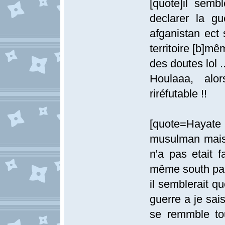
[quote]il semb
declarer la gu
afganistan ect
territoire [b]m
des doutes lol ..
Houlaaa, alo
riréfutable !!
[quote=Hayate 
musulman mais 
n'a pas etait 
même south par
il semblerait qu
guerre a je sai
se remmble tou