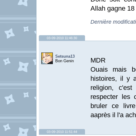
Allah gagne 18
Dernière modificat
03-09-2010 11:46:30
Setsuna13
MDR
Bon Genin
Ouais mais b
histoires, il y
religion, c'es
respecter les
bruler ce liv
aaprès il l'a ach
03-09-2010 11:51:44