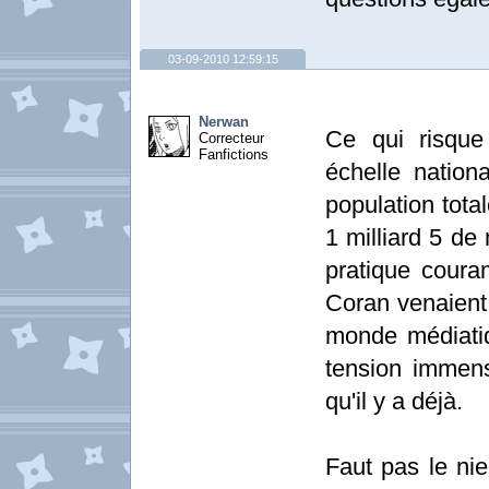
03-09-2010 12:59:15
Nerwan
Ce qui risque 
Correcteur
Fanfictions
échelle nation
population tota
1 milliard 5 de
pratique coura
Coran venaient 
monde médiatiq
tension immens
qu'il y a déjà.
Faut pas le nie