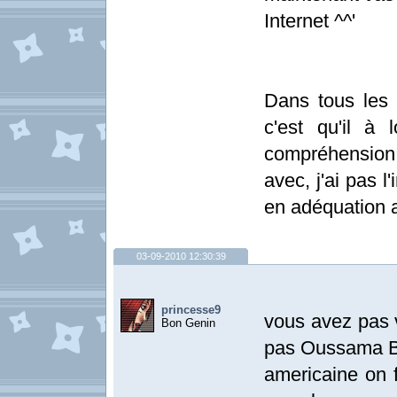
Internet ^^'
Dans tous les 
c'est qu'il à 
compréhension 
avec, j'ai pas l
en adéquation a
03-09-2010 12:30:39
princesse9
vous avez pas 
Bon Genin
pas Oussama Ben
americaine on f