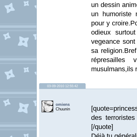
un dessin animé
un humoriste 
pour y croire.Po
odieux surtou
vegeance sont p
sa religion.Bre
répresailles
musulmans,ils r
03-09-2010 12:55:42
omiens
[quote=princess
Chuunin
des terroriste
[/quote]
Déjà tu général