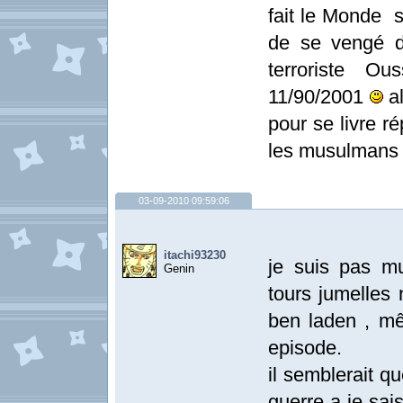
fait le Monde s
de se vengé d
terroriste Ou
11/90/2001
al
pour se livre r
les musulmans
03-09-2010 09:59:06
itachi93230
je suis pas m
Genin
tours jumelles 
ben laden , m
episode.
il semblerait qu
guerre a je sai