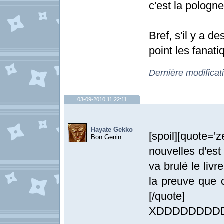
c'est la pologne
Bref, s'il y a d
point les fanat
Dernière modificat
03-09-2010 11:22:11
Hayate Gekko
[spoil][quote='
Bon Genin
nouvelles d'est
va brulé le livr
la preuve que c
[/quote]
XDDDDDDDD