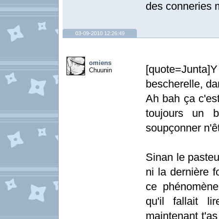
des conneries 
03-09-2010 12:26:49
omiens
[quote=Junta
Chuunin
bescherelle, dan
Ah bah ça c'est
toujours un b
soupçonner n'êt
Sinan le pasteur
ni la dernière f
ce phénomène 
qu'il fallait 
maintenant t'as