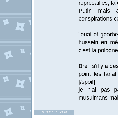
représailles, la 
Putin mais a
conspirations c
"ouai et georb
hussein en mê
c'est la pologne
Bref, s'il y a d
point les fana
[/spoil]
je n'ai pas p
musulmans mais 
03-09-2010 11:29:40