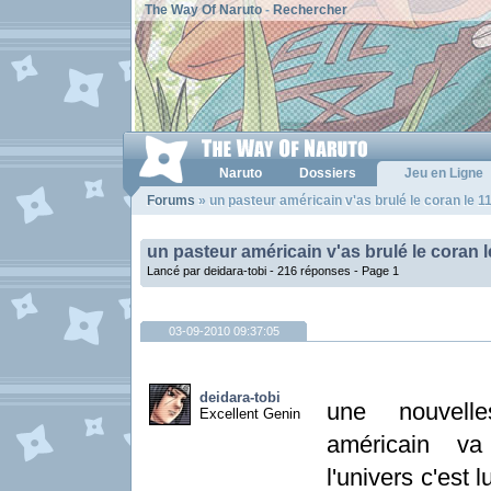
The Way Of Naruto
-
Rechercher
Naruto
Dossiers
Jeu en Ligne
Forums
» un pasteur américain v'as brulé le coran le 11
un pasteur américain v'as brulé le coran l
Lancé par deidara-tobi - 216 réponses -
Page 1
03-09-2010 09:37:05
deidara-tobi
une nouvelles
Excellent Genin
américain va 
l'univers c'est 