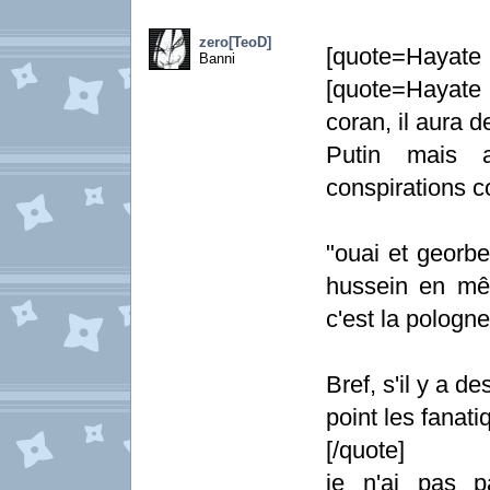
zero[TeoD]
[quote=Hayate
Banni
[quote=Hayate G
coran, il aura d
Putin mais a
conspirations c
"ouai et georb
hussein en mê
c'est la pologne
Bref, s'il y a d
point les fanat
[/quote]
je n'ai pas p