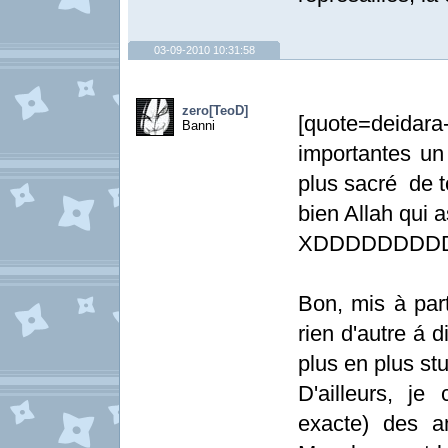
03-09-2010 10:31:58
zero[TeoD]
[quote=deidar
Banni
importantes un 
plus sacré de to
bien Allah qui a
XDDDDDDDD
Bon, mis à part 
rien d'autre á 
plus en plus st
D'ailleurs, je
exacte) des a