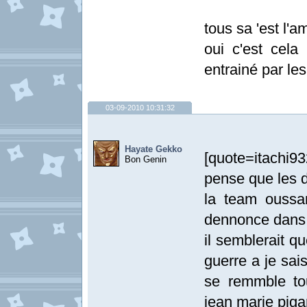
tous sa 'est l'a
oui c'est cel
entrainé par le
03-09-2010 10:31:32
Hayate Gekko
[quote=itachi
Bon Genin
pense que les d
la team oussa
dennonce dans 
il semblerait qu
guerre a je sai
se remmble tou
jean marie piga