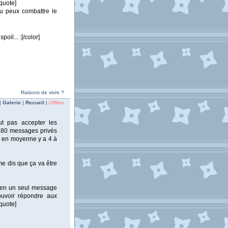
quote]
tu peux combattre le
il... :[/color]
Raisons de vivre ?
|
Galerie
|
Recueil
|
Offline
ut pas accepter les
de 80 messages privés
is en moyenne y a 4 à
me dis que ça va être
s en un seul message
pouvoir répondre aux
quote]