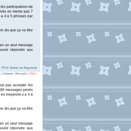
les participations de
privés en meme pas 7
y a 4 à 5 phrases par
me dis que ça va être
s en un seul message
pouvoir répondre aux
FF14: Barde de Ragnarok
| Galerie | Recueil |
Offline
eut pas accepter les
de 80 messages privés
is en moyenne y a 4 à
me dis que ça va être
s en un seul message
pouvoir répondre aux