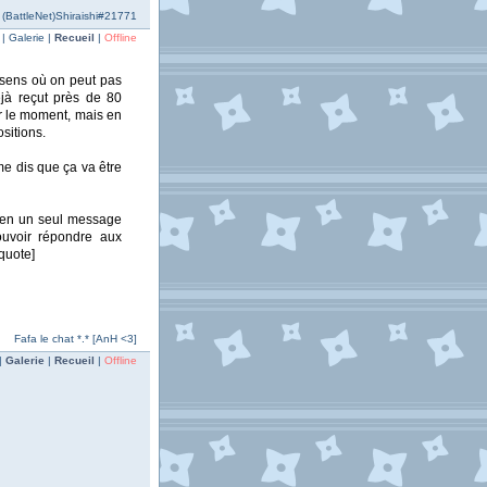
- (BattleNet)Shiraishi#21771
 Galerie |
Recueil
|
Offline
 sens où on peut pas
éjà reçut près de 80
ur le moment, mais en
sitions.
me dis que ça va être
s en un seul message
pouvoir répondre aux
quote]
Fafa le chat *.* [AnH <3]
|
Galerie
|
Recueil
|
Offline