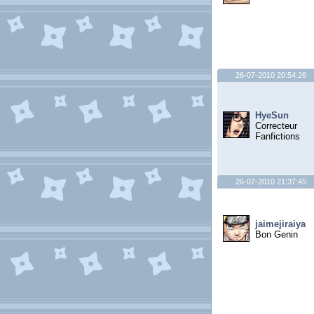
26-07-2010 20:54:26
HyeSun
Correcteur
Fanfictions
26-07-2010 21:37:45
jaimejiraiya
Bon Genin