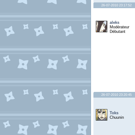
26-07-2010 23:17:52
aleks
Modérateur
Débutant
26-07-2010 23:20:45
Toks
Chuunin