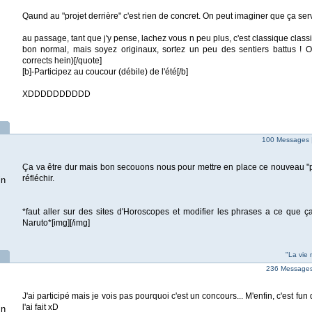
Qaund au "projet derrière" c'est rien de concret. On peut imaginer que ça ser
au passage, tant que j'y pense, lachez vous n peu plus, c'est classique clas
bon normal, mais soyez originaux, sortez un peu des sentiers battus ! 
corrects hein)[/quote]
[b]-Participez au coucour (débile) de l'été[/b]
XDDDDDDDDDD
100 Messages 
Ça va être dur mais bon secouons nous pour mettre en place ce nouveau "
réfléchir.
in
*faut aller sur des sites d'Horoscopes et modifier les phrases a ce que 
Naruto*[img][/img]
"La vie 
236 Messages 
J'ai participé mais je vois pas pourquoi c'est un concours... M'enfin, c'est f
l'ai fait xD
in