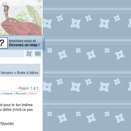
Inscrivez-vous et
Devenez un ninja !
l forums
»
Boite à Idées
- Pages:
1
2
3
| Galerie | Recueil |
Offline
oit pour le fun (même
u délire (n'est-ce pas
?[/quote]