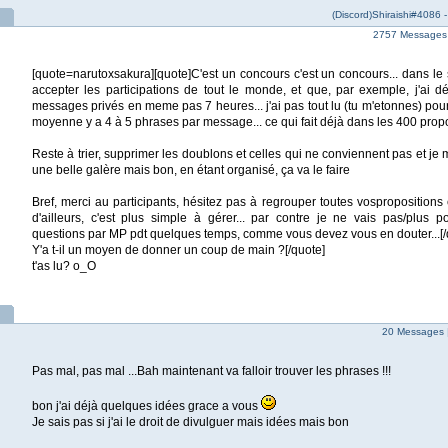
(Discord)Shiraishi#4086 
2757 Messages |
[quote=narutoxsakura][quote]C'est un concours c'est un concours... dans le
accepter les participations de tout le monde, et que, par exemple, j'ai d
messages privés en meme pas 7 heures... j'ai pas tout lu (tu m'etonnes) po
moyenne y a 4 à 5 phrases par message... ce qui fait déjà dans les 400 propo
Reste à trier, supprimer les doublons et celles qui ne conviennent pas et je 
une belle galère mais bon, en étant organisé, ça va le faire
Bref, merci au participants, hésitez pas à regrouper toutes vosproposition
d'ailleurs, c'est plus simple à gérer... par contre je ne vais pas/plus 
questions par MP pdt quelques temps, comme vous devez vous en douter...[/
Y'a t-il un moyen de donner un coup de main ?[/quote]
t'as lu? o_O
20 Messages 
Pas mal, pas mal ...Bah maintenant va falloir trouver les phrases !!!
bon j'ai déjà quelques idées grace a vous
Je sais pas si j'ai le droit de divulguer mais idées mais bon