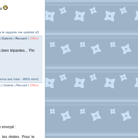
to
s le rappeler me satisfait xD
|
Galerie
|
Recueil
|
Offline
bien tripantes... 'Fin
anna see hate - WAS mort1
| Galerie | Recueil |
Offline
e envoyé :
les règles. Pour le