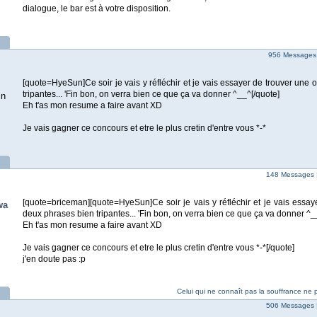
dialogue, le bar est à votre disposition.
956 Messages
[quote=HyeSun]Ce soir je vais y réfléchir et je vais essayer de trouver une
tripantes... 'Fin bon, on verra bien ce que ça va donner ^__^[/quote]
in
Eh t'as mon resume a faire avant XD
Je vais gagner ce concours et etre le plus cretin d'entre vous *-*
148 Messages 
[quote=briceman][quote=HyeSun]Ce soir je vais y réfléchir et je vais essay
wa
deux phrases bien tripantes... 'Fin bon, on verra bien ce que ça va donner ^_
Eh t'as mon resume a faire avant XD
Je vais gagner ce concours et etre le plus cretin d'entre vous *-*[/quote]
j'en doute pas :p
Celui qui ne connaît pas la souffrance ne pe
506 Messages 