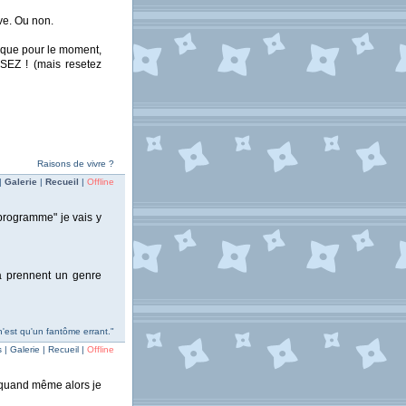
ve. Ou non.
sique pour le moment,
OSEZ ! (mais resetez
Raisons de vivre ?
|
Galerie
|
Recueil
|
Offline
programme" je vais y
ça prennent un genre
n'est qu'un fantôme errant."
| Galerie | Recueil |
Offline
un quand même alors je