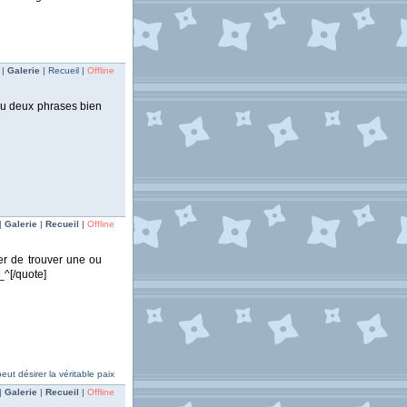
 |
Galerie
| Recueil |
Offline
 ou deux phrases bien
|
Galerie
|
Recueil
|
Offline
er de trouver une ou
_^[/quote]
ut désirer la véritable paix
|
Galerie
|
Recueil
|
Offline