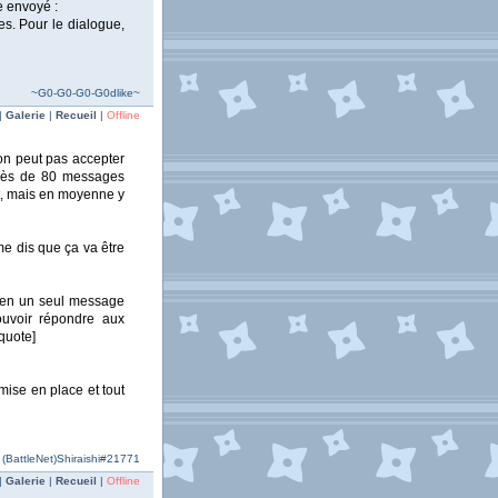
e envoyé :
es. Pour le dialogue,
~G0-G0-G0-G0dlike~
|
Galerie
|
Recueil
|
Offline
 on peut pas accepter
 près de 80 messages
nt, mais en moyenne y
me dis que ça va être
s en un seul message
pouvoir répondre aux
quote]
mise en place et tout
- (BattleNet)Shiraishi#21771
|
Galerie
|
Recueil
|
Offline