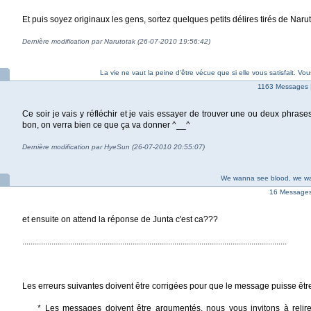
Et puis soyez originaux les gens, sortez quelques petits délires tirés de Naru
Dernière modification par Narutotak (26-07-2010 19:56:42)
La vie ne vaut la peine d'être vécue que si elle vous satisfait. Vou
1163 Messages 
Ce soir je vais y réfléchir et je vais essayer de trouver une ou deux phrases 
bon, on verra bien ce que ça va donner ^__^
Dernière modification par HyeSun (26-07-2010 20:55:07)
We wanna see blood, we w
16 Messages 
et ensuite on attend la réponse de Junta c'est ca???
...............................................................................................................................
Les erreurs suivantes doivent être corrigées pour que le message puisse êtr
* Les messages doivent être argumentés, nous vous invitons à relire 