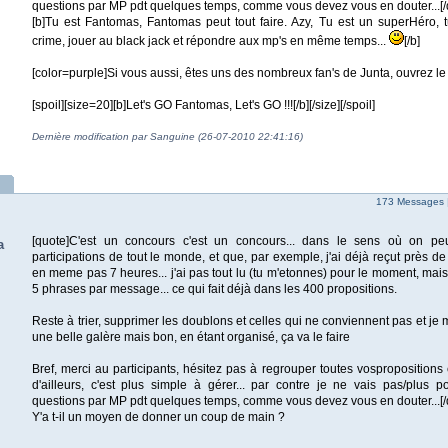
questions par MP pdt quelques temps, comme vous devez vous en douter...[/
[b]Tu est Fantomas, Fantomas peut tout faire. Azy, Tu est un superHéro, 
crime, jouer au black jack et répondre aux mp's en même temps...
[/b]
[color=purple]Si vous aussi, êtes uns des nombreux fan's de Junta, ouvrez le spo
[spoil][size=20][b]Let's GO Fantomas, Let's GO !!![/b][/size][/spoil]
Dernière modification par Sanguine (26-07-2010 22:41:16)
173 Messages 
[quote]C'est un concours c'est un concours... dans le sens où on pe
a
participations de tout le monde, et que, par exemple, j'ai déjà reçut près 
en meme pas 7 heures... j'ai pas tout lu (tu m'etonnes) pour le moment, ma
5 phrases par message... ce qui fait déjà dans les 400 propositions.
Reste à trier, supprimer les doublons et celles qui ne conviennent pas et je 
une belle galère mais bon, en étant organisé, ça va le faire
Bref, merci au participants, hésitez pas à regrouper toutes vosproposition
d'ailleurs, c'est plus simple à gérer... par contre je ne vais pas/plus 
questions par MP pdt quelques temps, comme vous devez vous en douter...[/
Y'a t-il un moyen de donner un coup de main ?