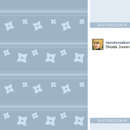
26-07-2010 23:28:16
narutoxsakur
Shodai Jounin
26-07-2010 23:36:40