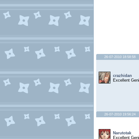
26-07-2010 18:58:58
crazhidan
Excellent Gen
26-07-2010 19:56:24
Narutotak
Excellent Gen