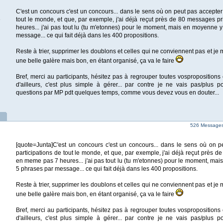
C'est un concours c'est un concours... dans le sens où on peut pas accepter 
tout le monde, et que, par exemple, j'ai déjà reçut près de 80 messages 
heures... j'ai pas tout lu (tu m'etonnes) pour le moment, mais en moyenne 
message... ce qui fait déjà dans les 400 propositions.
Reste à trier, supprimer les doublons et celles qui ne conviennent pas et je 
une belle galère mais bon, en étant organisé, ça va le faire
Bref, merci au participants, hésitez pas à regrouper toutes vosproposition
d'ailleurs, c'est plus simple à gérer... par contre je ne vais pas/plus 
questions par MP pdt quelques temps, comme vous devez vous en douter...
526 Messages 
[quote=Junta]C'est un concours c'est un concours... dans le sens où on p
participations de tout le monde, et que, par exemple, j'ai déjà reçut près 
en meme pas 7 heures... j'ai pas tout lu (tu m'etonnes) pour le moment, ma
5 phrases par message... ce qui fait déjà dans les 400 propositions.
Reste à trier, supprimer les doublons et celles qui ne conviennent pas et je 
une belle galère mais bon, en étant organisé, ça va le faire
Bref, merci au participants, hésitez pas à regrouper toutes vosproposition
d'ailleurs, c'est plus simple à gérer... par contre je ne vais pas/plus 