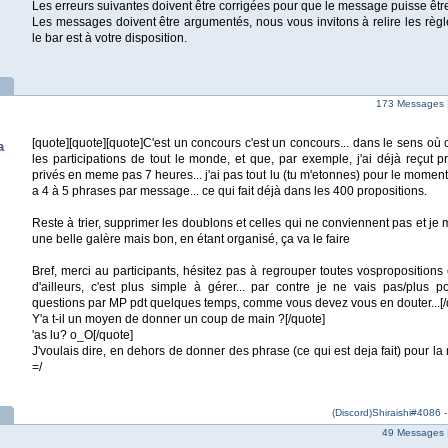
Les erreurs suivantes doivent être corrigées pour que le message puisse êtr
Les messages doivent être argumentés, nous vous invitons à relire les règl
le bar est à votre disposition.
173 Messages 
[quote][quote][quote]C'est un concours c'est un concours... dans le sens où
a
les participations de tout le monde, et que, par exemple, j'ai déjà reçut
privés en meme pas 7 heures... j'ai pas tout lu (tu m'etonnes) pour le mome
a 4 à 5 phrases par message... ce qui fait déjà dans les 400 propositions.
Reste à trier, supprimer les doublons et celles qui ne conviennent pas et je 
une belle galère mais bon, en étant organisé, ça va le faire
Bref, merci au participants, hésitez pas à regrouper toutes vosproposition
d'ailleurs, c'est plus simple à gérer... par contre je ne vais pas/plus 
questions par MP pdt quelques temps, comme vous devez vous en douter...[/
Y'a t-il un moyen de donner un coup de main ?[/quote]
'as lu? o_O[/quote]
J'voulais dire, en dehors de donner des phrase (ce qui est deja fait) pour la 
=/
(Discord)Shiraishi#4086 
49 Messages 