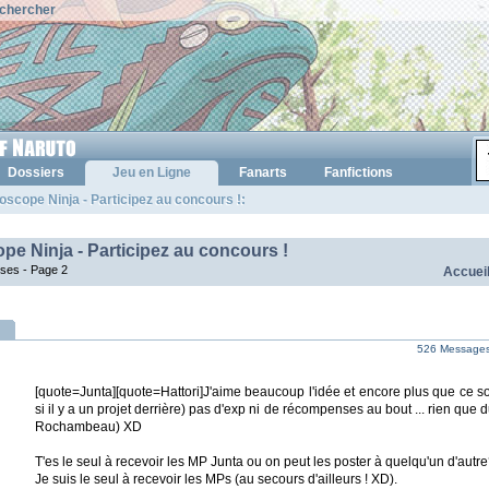
chercher
Dossiers
Jeu en Ligne
Fanarts
Fanfictions
roscope Ninja - Participez au concours !:
ope Ninja - Participez au concours !
nses -
Page 2
Accuei
526 Messages 
[quote=Junta][quote=Hattori]J'aime beaucoup l'idée et encore plus que ce s
si il y a un projet derrière) pas d'exp ni de récompenses au bout ... rien que d
Rochambeau) XD
T'es le seul à recevoir les MP Junta ou on peut les poster à quelqu'un d'autre
Je suis le seul à recevoir les MPs (au secours d'ailleurs ! XD).