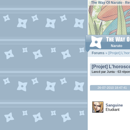
The Way Of Naruto
-
Re
Naruto
Forums
» [Projet] L'ho
[Projet] L'horosc
Lancé par Junta - 63 répo
26-07-2010 18:47:41
Sanguine
Etudiant